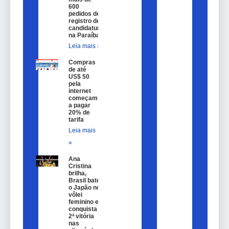
600
pedidos de
registro de
candidatura
na Paraíba
Leia mais »
Compras
de até
US$ 50
pela
internet
começam
a pagar
20% de
tarifa
Leia mais
»
Ana
Cristina
brilha,
Brasil bate
o Japão no
vôlei
feminino e
conquista
2ª vitória
nas