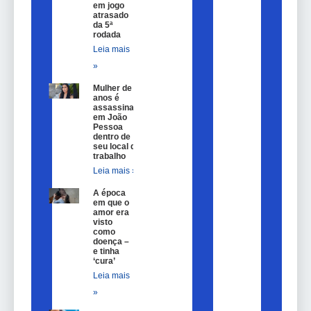
em jogo
atrasado
da 5ª
rodada
Leia mais
»
Mulher de 25
anos é
assassinada
em João
Pessoa
dentro de
seu local de
trabalho
Leia mais »
A época
em que o
amor era
visto
como
doença –
e tinha
‘cura’
Leia mais
»