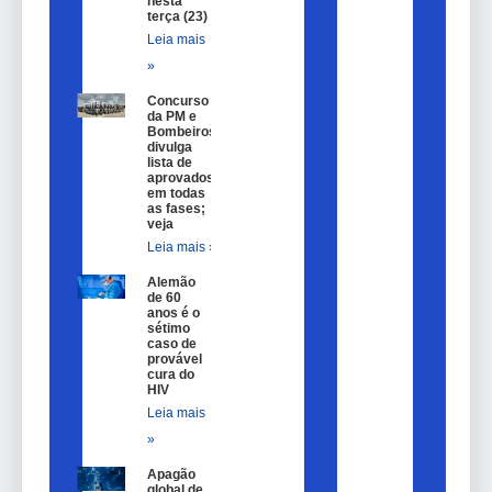
nesta
terça (23)
Leia mais
»
Concurso
da PM e
Bombeiros
divulga
lista de
aprovados
em todas
as fases;
veja
Leia mais »
Alemão
de 60
anos é o
sétimo
caso de
provável
cura do
HIV
Leia mais
»
Apagão
global de