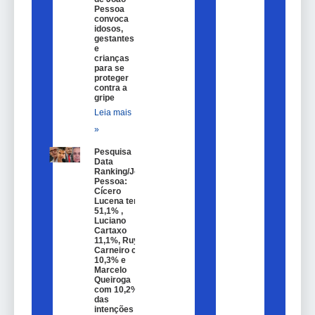
Pessoa
convoca
idosos,
gestantes
e
crianças
para se
proteger
contra a
gripe
Leia mais
»
Pesquisa
Data
Ranking/João
Pessoa:
Cícero
Lucena tem
51,1% ,
Luciano
Cartaxo
11,1%, Ruy
Carneiro com
10,3% e
Marcelo
Queiroga
com 10,2%
das
intenções de