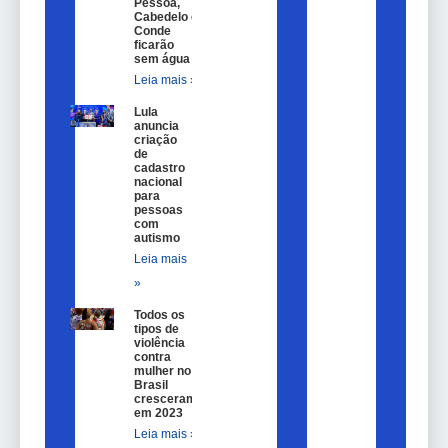
Pessoa,
Cabedelo e
Conde
ficarão
sem água
Leia mais »
Lula
anuncia
criação
de
cadastro
nacional
para
pessoas
com
autismo
Leia mais
»
Todos os
tipos de
violência
contra
mulher no
Brasil
cresceram
em 2023
Leia mais »