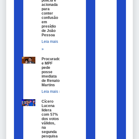
polícia é
acionada
para
conter
confusão
em
presídio
de João
Pessoa
Leia mais
»
Procurador
e MPF
pede
posse
imediata
de Renato
Martins
Leia mais »
Cícero
Lucena
lidera
com 57%
dos votos
válidos,
na
segunda
pesquisa