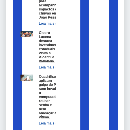
para
acompanhar
impactos das
chuvas em
João Pessoa.
Leia mais »
Cícero
Lucena
destaca
investimentos
estaduais em
visita a
Alcantil e
Itabaiana.
Leia mais »
Quadrilhas
aplicam
golpe do Pix
sem invadir
o
computador,
roubar
senha e
nem
ameaçar a
vítima.
Leia mais »