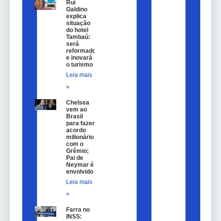
Rui
Galdino
explica
situação
do hotel
Tambaú:
será
reformado
e inovará
o turismo
Leia mais
»
Chelsea
vem ao
Brasil
para fazer
acordo
milionário
com o
Grêmio;
Pai de
Neymar é
envolvido
Leia mais
»
Farra no
INSS: