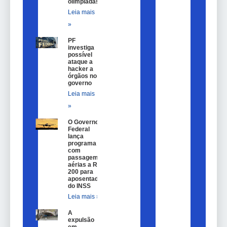
olimpíadas
Leia mais
»
PF
investiga
possível
ataque a
hacker a
órgãos no
governo
Leia mais
»
O Governo
Federal
lança
programa
com
passagem
aérias a R$
200 para
aposentados
do INSS
Leia mais »
A
expulsão
em