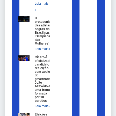
Leia mais
»
O
protagonismo
das atletas
negras do
Brasil nas
‘Olimpíadas
das
Mulheres’
Leia mais »
Cícero é
oficializado
candidato a
reeleição
com apoio
do
governador
João
Azevêdo e
uma frente
formada
por 10
partidos
Leia mais »
Eleições