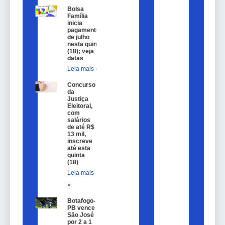
Bolsa
Família
inicia
pagamentos
de julho
nesta quinta
(18); veja
datas
Leia mais »
Concurso
da
Justiça
Eleitoral,
com
salários
de até R$
13 mil,
inscreve
até esta
quinta
(18)
Leia mais
»
Botafogo-
PB vence
São José
por 2 a 1