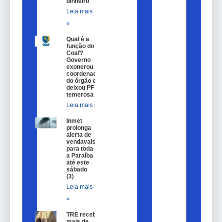
dinheiro
Leia mais
»
Qual é a
função do
Coaf?
Governo
exonerou
coordenador
do órgão e
deixou PF
temerosa
Leia mais »
Inmet
prolonga
alerta de
vendavais
para toda
a Paraíba
até este
sábado
(3)
Leia mais
»
TRE recebe
mais de