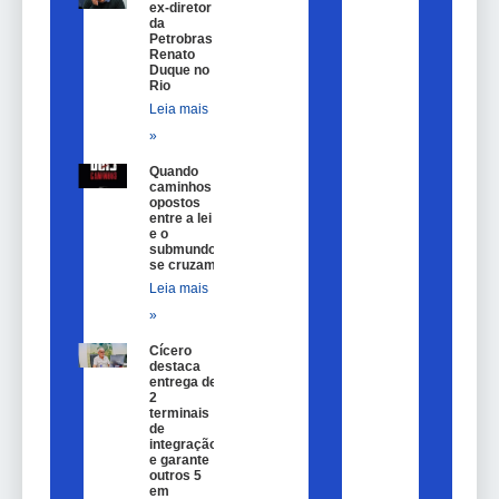
ex-diretor
da
Petrobras
Renato
Duque no
Rio
Leia mais
»
Quando
caminhos
opostos
entre a lei
e o
submundo
se cruzam
Leia mais
»
Cícero
destaca
entrega de
2
terminais
de
integração
e garante
outros 5
em