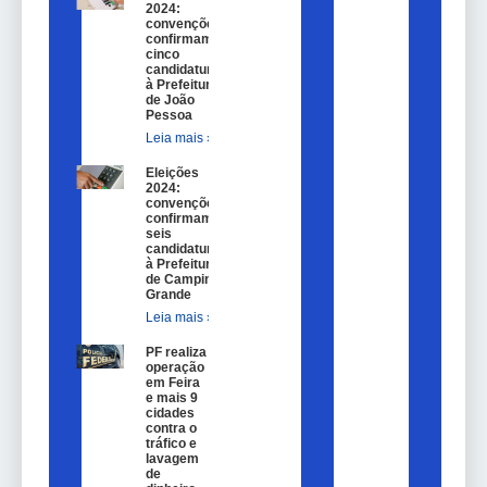
2024:
convenções
confirmam
cinco
candidaturas
à Prefeitura
de João
Pessoa
Leia mais »
Eleições
2024:
convenções
confirmam
seis
candidaturas
à Prefeitura
de Campina
Grande
Leia mais »
PF realiza
operação
em Feira
e mais 9
cidades
contra o
tráfico e
lavagem
de