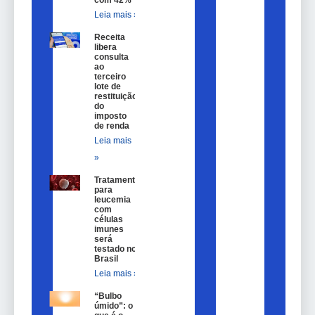
Leia mais »
Receita
libera
consulta
ao
terceiro
lote de
restituição
do
imposto
de renda
Leia mais
»
Tratamento
para
leucemia
com
células
imunes
será
testado no
Brasil
Leia mais »
“Bulbo
úmido”: o