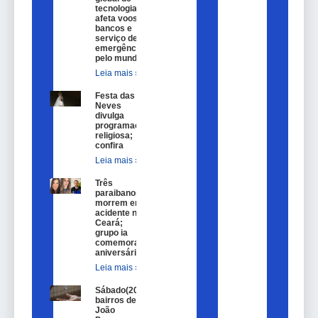
tecnologia
afeta voos,
bancos e
serviço de
emergência
pelo mundo
Leia mais »
Festa das
Neves
divulga
programação
religiosa;
confira
Leia mais »
Três
paraibanos
morrem em
acidente no
Ceará;
grupo ia
comemorar
aniversário
Leia mais »
Sábado(20)
bairros de
João