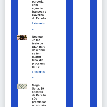
parceria
com
agência
francesa e
Governo
do Estado
Leia mais
»
Neymar
Jr. faz
teste de
DNA para
descobrir
se tem
quarto
filho, diz
programa
de TV
Leia mais
»
Mega-
Sena: 19
apostas
da Paraíba
são
premiadas
no sorteio