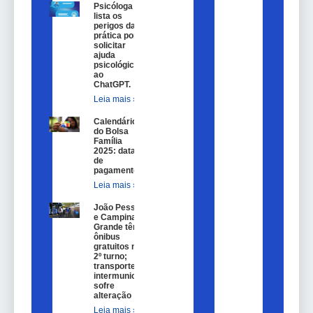
Psicóloga
lista os
perigos da
prática por
solicitar
ajuda
psicológica
ao
ChatGPT.
Leia mais »
Calendário
do Bolsa
Família
2025: datas
de
pagamento.
Leia mais »
João Pessoa
e Campina
Grande têm
ônibus
gratuitos no
2º turno;
transporte
intermunicipal
sofre
alteração
Leia mais »