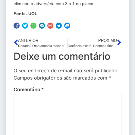
eliminou o adversário com 3 a 1 no placar.
Fonte: UOL
ANTERIOR
PRÓXIMO
Recado? Otan anuncia maior e mais demorado exercício militar; compare com outros
Decência existe: Conheça único brasileiro super-rico que pediu para pagar mais impostos em Davos
Deixe um comentário
O seu endereço de e-mail não será publicado.
Campos obrigatórios são marcados com
*
Comentário
*