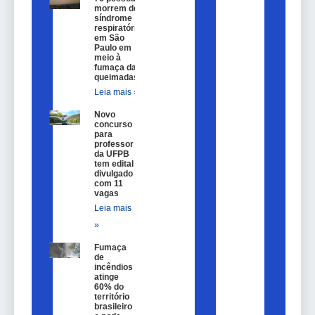
morrem de
síndrome
respiratória
em São
Paulo em
meio à
fumaça das
queimadas
Leia mais »
Novo
concurso
para
professor
da UFPB
tem edital
divulgado
com 11
vagas
Leia mais
»
Fumaça
de
incêndios
atinge
60% do
território
brasileiro