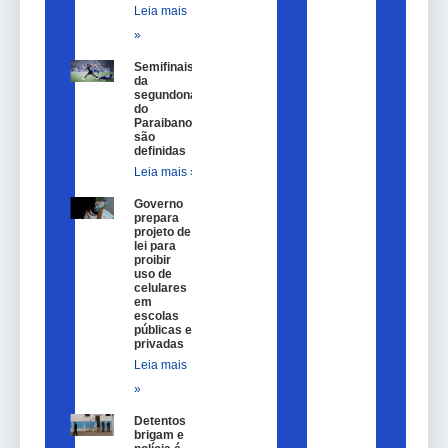
Leia mais
»
Semifinais
da
segundona
do
Paraibano
são
definidas
Leia mais »
Governo
prepara
projeto de
lei para
proibir
uso de
celulares
em
escolas
públicas e
privadas
Leia mais
»
Detentos
brigam e