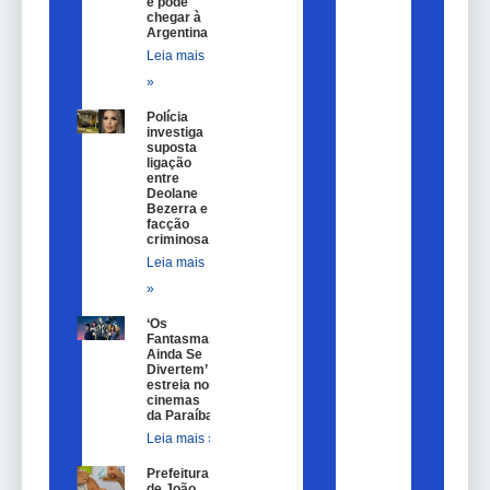
e pode
chegar à
Argentina
Leia mais
»
Polícia
investiga
suposta
ligação
entre
Deolane
Bezerra e
facção
criminosa
Leia mais
»
‘Os
Fantasmas
Ainda Se
Divertem’
estreia nos
cinemas
da Paraíba
Leia mais »
Prefeitura
de João