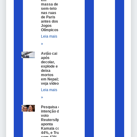
massa de
sem-teto
nas ruas
de Paris
antes dos
Jogos
Olímpicos
Leia mais
»
Avião cai
após
decolar,
explode e
deixa
mortos
em Nepal;
veja vídeo
Leia mais
»
Pesquisa de
intenção de
voto
Reuters/Ipsos
aponta
Kamala com
44%, e Trump
com 42%