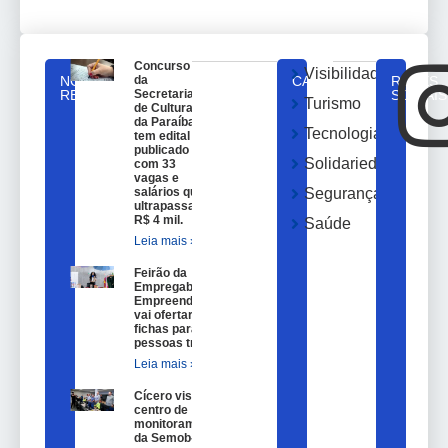
Concurso
Visibilidade
NOTICIAS
da
CATEGORIAS
REDES
RELACIONADAS
Secretaria
SOCIAIS
Turismo
de Cultura
da Paraíba
Tecnologia
tem edital
publicado
Solidariedade
com 33
vagas e
salários que
Segurança
ultrapassam
R$ 4 mil.
Saúde
Leia mais »
Feirão da
Empregabilidade e
Empreendedorismo
vai ofertar 100
fichas para
pessoas trans.
Leia mais »
Cícero visita
centro de
monitoramento
da Semob-JP