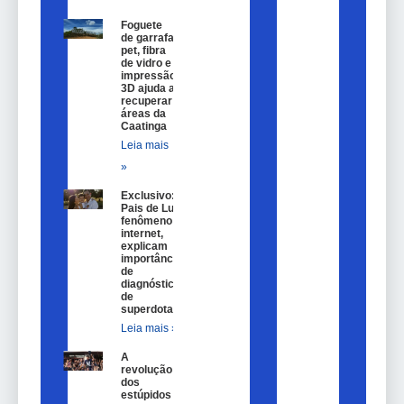
Foguete
de garrafa
pet, fibra
de vidro e
impressão
3D ajuda a
recuperar
áreas da
Caatinga
Leia mais
»
Exclusivo:
Pais de Lulu,
fenômeno na
internet,
explicam
importância
de
diagnóstico
de
superdotação
Leia mais »
A
revolução
dos
estúpidos