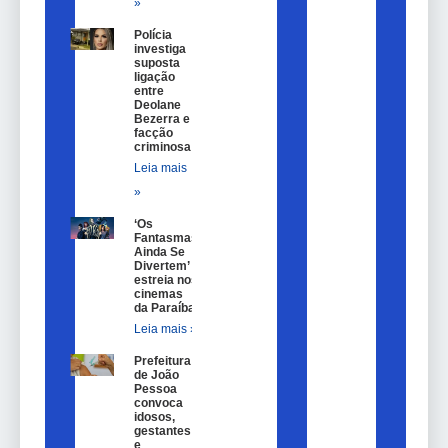
»
Polícia
investiga
suposta
ligação
entre
Deolane
Bezerra e
facção
criminosa
Leia mais
»
‘Os
Fantasmas
Ainda Se
Divertem’
estreia nos
cinemas
da Paraíba
Leia mais »
Prefeitura
de João
Pessoa
convoca
idosos,
gestantes
e