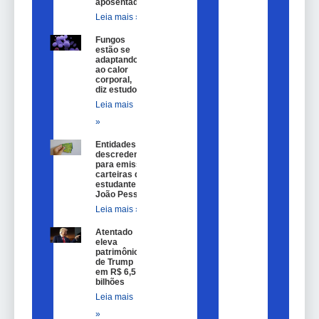
aposentados
Leia mais »
Fungos
estão se
adaptando
ao calor
corporal,
diz estudo
Leia mais
»
Entidades são
descredenciadas
para emissão de
carteiras de
estudante em
João Pessoa
Leia mais »
Atentado
eleva
patrimônio
de Trump
em R$ 6,5
bilhões
Leia mais
»