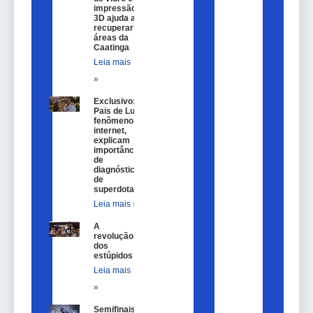
impressão
3D ajuda a
recuperar
áreas da
Caatinga
Leia mais
»
Exclusivo:
Pais de Lulu,
fenômeno na
internet,
explicam
importância
de
diagnóstico
de
superdotação
Leia mais »
A
revolução
dos
estúpidos
Leia mais
»
Semifinais