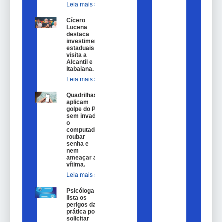
Leia mais »
Cícero
Lucena
destaca
investimentos
estaduais em
visita a
Alcantil e
Itabaiana.
Leia mais »
Quadrilhas
aplicam
golpe do Pix
sem invadir
o
computador,
roubar
senha e
nem
ameaçar a
vítima.
Leia mais »
Psicóloga
lista os
perigos da
prática por
solicitar