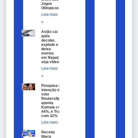
Jogos
Olímpicos
Leia mais
»
Avião cai
após
decolar,
explode e
deixa
mortos
em Nepal;
veja vídeo
Leia mais
»
Pesquisa de
intenção de
voto
Reuters/Ipsos
aponta
Kamala com
44%, e Trump
com 42%
Leia mais »
Receita
libera