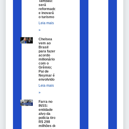
Tambaú:
será
reformado
e inovará
o turismo
Leia mais
»
Chelsea
vem ao
Brasil
para fazer
acordo
milionário
com o
Grêmio;
Pai de
Neymar é
envolvido
Leia mais
»
Farra no
INSS:
entidade
alvo da
polícia tirou
R$ 298
milhões de