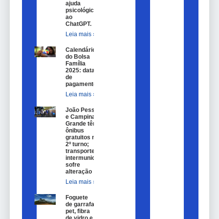
ajuda
psicológica
ao
ChatGPT.
Leia mais »
Calendário
do Bolsa
Família
2025: datas
de
pagamento.
Leia mais »
João Pessoa
e Campina
Grande têm
ônibus
gratuitos no
2º turno;
transporte
intermunicipal
sofre
alteração
Leia mais »
Foguete
de garrafa
pet, fibra
de vidro e