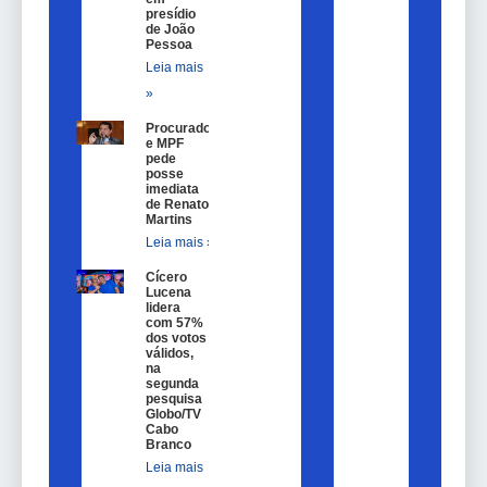
presídio
de João
Pessoa
Leia mais
»
Procurador
e MPF
pede
posse
imediata
de Renato
Martins
Leia mais »
Cícero
Lucena
lidera
com 57%
dos votos
válidos,
na
segunda
pesquisa
Globo/TV
Cabo
Branco
Leia mais