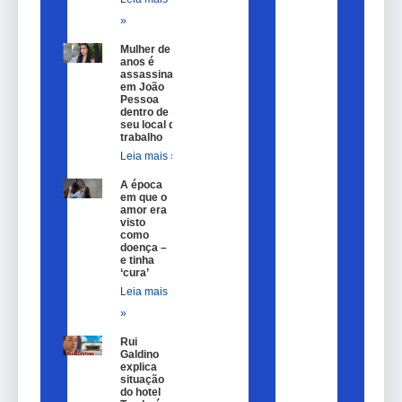
»
Mulher de 25
anos é
assassinada
em João
Pessoa
dentro de
seu local de
trabalho
Leia mais »
A época
em que o
amor era
visto
como
doença –
e tinha
‘cura’
Leia mais
»
Rui
Galdino
explica
situação
do hotel