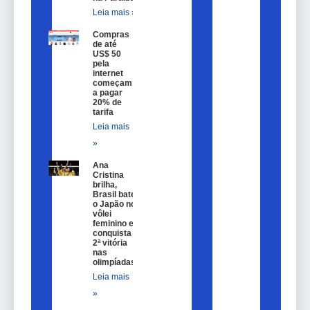
Leia mais »
Compras
de até
US$ 50
pela
internet
começam
a pagar
20% de
tarifa
Leia mais
»
Ana
Cristina
brilha,
Brasil bate
o Japão no
vôlei
feminino e
conquista
2ª vitória
nas
olimpíadas
Leia mais
»