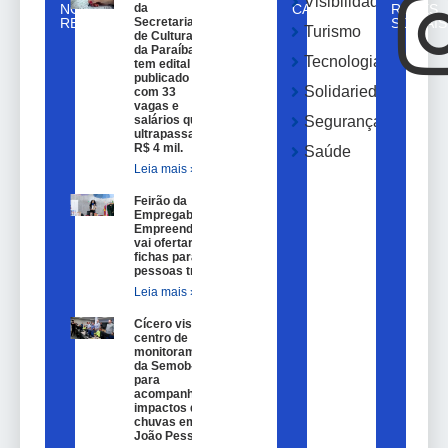
Visibilidade
NOTICIAS
da
CATEGORIAS
REDES
RELACIONADAS
Secretaria
SOCIAIS
Turismo
de Cultura
da Paraíba
Tecnologia
tem edital
publicado
Solidariedade
com 33
vagas e
salários que
Segurança
ultrapassam
R$ 4 mil.
Saúde
Leia mais »
Feirão da
Empregabilidade e
Empreendedorismo
vai ofertar 100
fichas para
pessoas trans.
Leia mais »
Cícero visita
centro de
monitoramento
da Semob-JP
para
acompanhar
impactos das
chuvas em
João Pessoa.