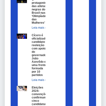
protagonismo
das atletas
negras do
Brasil nas
‘Olimpíadas
das
Mulheres’
Leia mais »
Cícero é
oficializado
candidato a
reeleição
com apoio
do
governador
João
Azevêdo e
uma frente
formada
por 10
partidos
Leia mais »
Eleições
2024:
convenções
confirmam
cinco
candidaturas