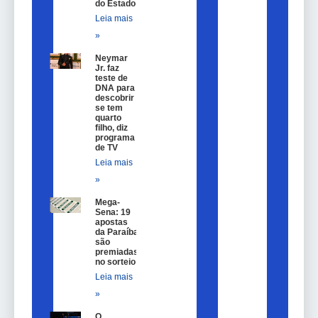
do Estado
Leia mais
»
Neymar
Jr. faz
teste de
DNA para
descobrir
se tem
quarto
filho, diz
programa
de TV
Leia mais
»
Mega-
Sena: 19
apostas
da Paraíba
são
premiadas
no sorteio
Leia mais
»
O