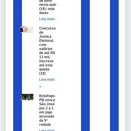
de julho
nesta quinta
(18); veja
datas
Leia mais »
Concurso
da
Justiça
Eleitoral,
com
salários
de até R$
13 mil,
inscreve
até esta
quinta
(18)
Leia mais
»
Botafogo-
PB vence
São José
por 2 a 1
em jogo
atrasado
da 5ª
rodada
Leia mais