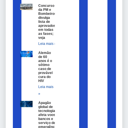
Concurso
da PM e
Bombeiros
divulga
lista de
aprovados
em todas
as fases;
veja
Leia mais »
Alemão
de 60
anos é o
sétimo
caso de
provável
cura do
HIV
Leia mais
»
Apagão
global de
tecnologia
afeta voos,
bancos e
serviço de
emergência