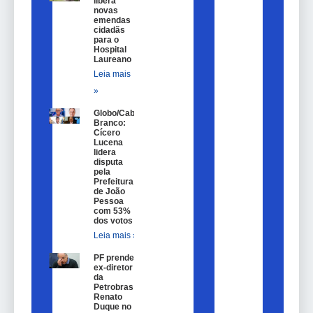
libera
novas
emendas
cidadãs
para o
Hospital
Laureano
Leia mais
»
Globo/Cabo
Branco:
Cícero
Lucena
lidera
disputa
pela
Prefeitura
de João
Pessoa
com 53%
dos votos
Leia mais »
PF prende
ex-diretor
da
Petrobras
Renato
Duque no