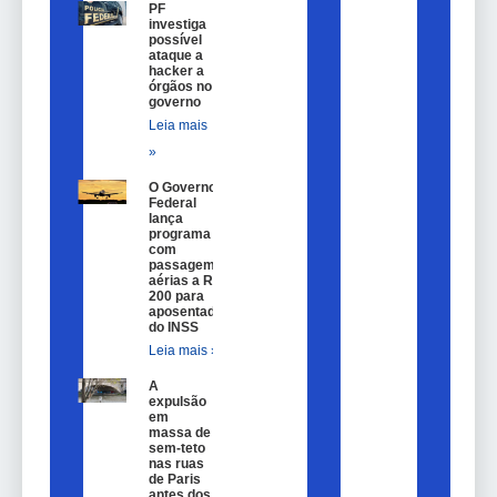
PF
investiga
possível
ataque a
hacker a
órgãos no
governo
Leia mais
»
O Governo
Federal
lança
programa
com
passagem
aérias a R$
200 para
aposentados
do INSS
Leia mais »
A
expulsão
em
massa de
sem-teto
nas ruas
de Paris
antes dos