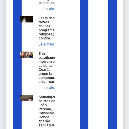
pelo mundo
Leia mais »
Festa das
Neves
divulga
programação
religiosa;
confira
Leia mais »
Três
paraibanos
morrem em
acidente no
Ceará;
grupo ia
comemorar
aniversário
Leia mais »
Sábado(20)
bairros de
João
Pessoa,
Cabedelo e
Conde
ficarão
sem água