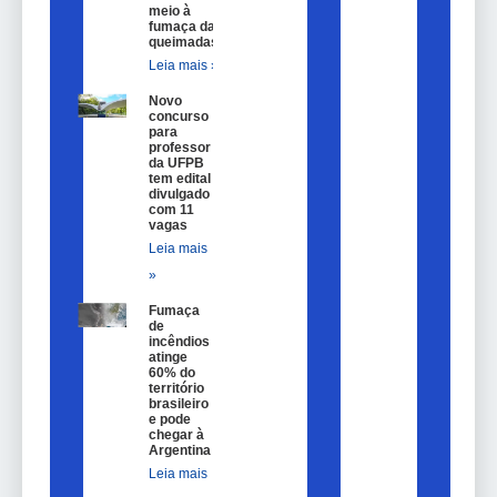
meio à
fumaça das
queimadas
Leia mais »
Novo
concurso
para
professor
da UFPB
tem edital
divulgado
com 11
vagas
Leia mais
»
Fumaça
de
incêndios
atinge
60% do
território
brasileiro
e pode
chegar à
Argentina
Leia mais