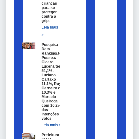
crianças
para se
proteger
contra a
gripe
Leia mais
»
Pesquisa
Data
Ranking/João
Pessoa:
Cícero
Lucena tem
51,1% ,
Luciano
Cartaxo
11,1%, Ruy
Carneiro com
10,3% e
Marcelo
Queiroga
com 10,2%
das
intenções de
votos
Leia mais »
Prefeitura