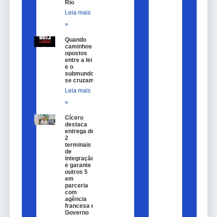
Rio
Leia mais
»
Quando
caminhos
opostos
entre a lei
e o
submundo
se cruzam
Leia mais
»
Cícero
destaca
entrega de
2
terminais
de
integração
e garante
outros 5
em
parceria
com
agência
francesa e
Governo