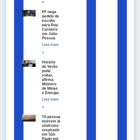
»
PF nega
pedido de
escolta
para Ruy
Carneiro
em João
Pessoa
Leia mais
»
Horário
de Verão
pode
voltar,
afirma
Ministro
de Minas
e Energia
Leia mais
»
76 pessoas
morrem de
síndrome
respiratória
em São
Paulo em