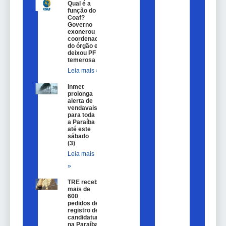
Qual é a
função do
Coaf?
Governo
exonerou
coordenador
do órgão e
deixou PF
temerosa
Leia mais »
Inmet
prolonga
alerta de
vendavais
para toda
a Paraíba
até este
sábado
(3)
Leia mais
»
TRE recebe
mais de
600
pedidos de
registro de
candidatura
na Paraíba