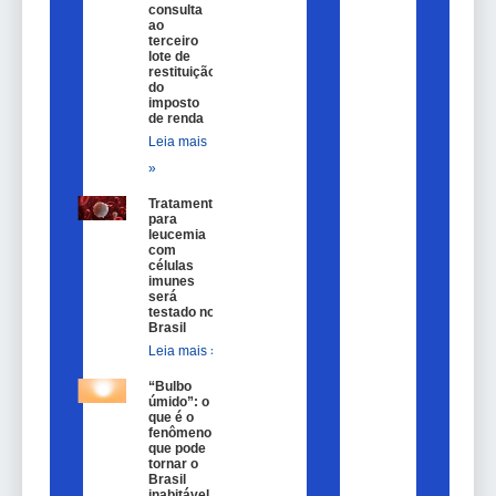
consulta
ao
terceiro
lote de
restituição
do
imposto
de renda
Leia mais
»
Tratamento
para
leucemia
com
células
imunes
será
testado no
Brasil
Leia mais »
“Bulbo
úmido”: o
que é o
fenômeno
que pode
tornar o
Brasil
inabitável