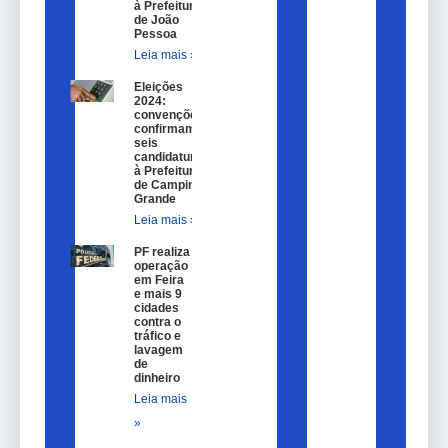
à Prefeitura
de João
Pessoa
Leia mais »
Eleições
2024:
convenções
confirmam
seis
candidaturas
à Prefeitura
de Campina
Grande
Leia mais »
PF realiza
operação
em Feira
e mais 9
cidades
contra o
tráfico e
lavagem
de
dinheiro
Leia mais
»