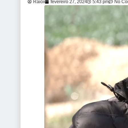
Raiox
fevereiro 27, 2024
5:43 pm
No Co