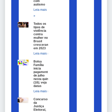
com
autismo
Leia mais
»
Todos os
tipos de
violência
contra
mulher no
Brasil
cresceram
em 2023
Leia mais »
Bolsa
Família
inicia
pagamentos
de julho
nesta quinta
(18); veja
datas
Leia mais »
Concurso
da
Justiça
Eleitoral,