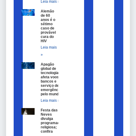
Leia mais »
Alemão
de 60
anos é o
sétimo
caso de
provável
cura do
HIV
Leia mais
»
Apagão
global de
tecnologia
afeta voos,
bancos e
serviço de
emergência
pelo mundo
Leia mais »
Festa das
Neves
divulga
programação
religiosa;
confira