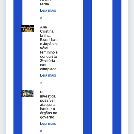
tarifa
Leia mais
»
Ana
Cristina
brilha,
Brasil bate
o Japão no
vôlei
feminino e
conquista
2ª vitória
nas
olimpíadas
Leia mais
»
PF
investiga
possível
ataque a
hacker a
órgãos no
governo
Leia mais
»