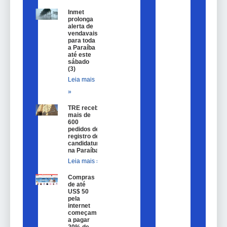
Inmet
prolonga
alerta de
vendavais
para toda
a Paraíba
até este
sábado
(3)
Leia mais
»
TRE recebe
mais de
600
pedidos de
registro de
candidatura
na Paraíba
Leia mais »
Compras
de até
US$ 50
pela
internet
começam
a pagar
20% de