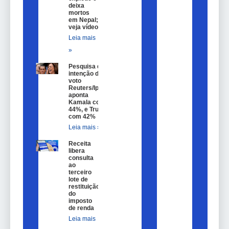
deixa
mortos
em Nepal;
veja vídeo
Leia mais
»
Pesquisa de
intenção de
voto
Reuters/Ipsos
aponta
Kamala com
44%, e Trump
com 42%
Leia mais »
Receita
libera
consulta
ao
terceiro
lote de
restituição
do
imposto
de renda
Leia mais