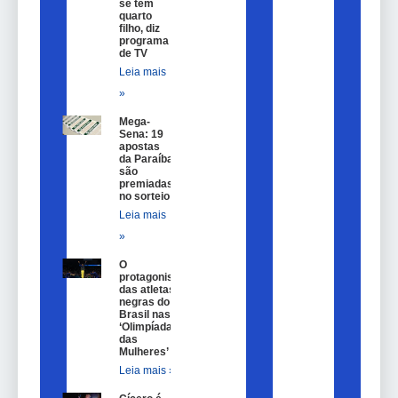
se tem
quarto
filho, diz
programa
de TV
Leia mais
»
Mega-
Sena: 19
apostas
da Paraíba
são
premiadas
no sorteio
Leia mais
»
O
protagonismo
das atletas
negras do
Brasil nas
‘Olimpíadas
das
Mulheres’
Leia mais »