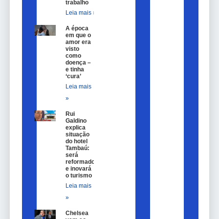
trabalho
Leia mais »
A época
em que o
amor era
visto
como
doença –
e tinha
‘cura’
Leia mais
»
Rui
Galdino
explica
situação
do hotel
Tambaú:
será
reformado
e inovará
o turismo
Leia mais
»
Chelsea