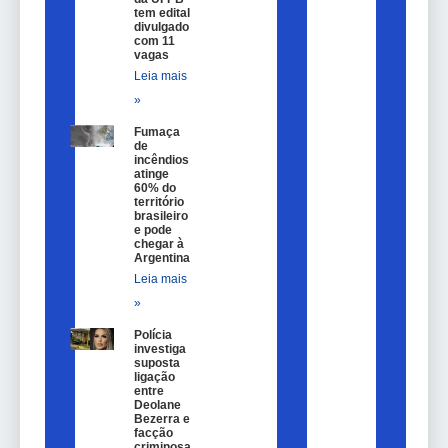
tem edital
divulgado
com 11
vagas
Leia mais
»
Fumaça
de
incêndios
atinge
60% do
território
brasileiro
e pode
chegar à
Argentina
Leia mais
»
Polícia
investiga
suposta
ligação
entre
Deolane
Bezerra e
facção
criminosa