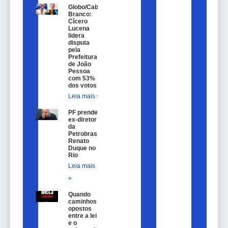
Globo/Cabo
Branco:
Cícero
Lucena
lidera
disputa
pela
Prefeitura
de João
Pessoa
com 53%
dos votos
Leia mais »
PF prende
ex-diretor
da
Petrobras
Renato
Duque no
Rio
Leia mais
»
Quando
caminhos
opostos
entre a lei
e o