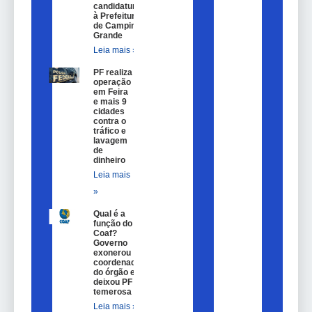
candidaturas
à Prefeitura
de Campina
Grande
Leia mais »
PF realiza
operação
em Feira
e mais 9
cidades
contra o
tráfico e
lavagem
de
dinheiro
Leia mais
»
Qual é a
função do
Coaf?
Governo
exonerou
coordenador
do órgão e
deixou PF
temerosa
Leia mais »