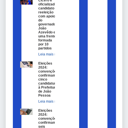
Cícero é
oficializado
candidato a
reeleição
com apoio
do
governador
João
Azevêdo e
uma frente
formada
por 10
partidos
Leia mais »
Eleições
2024:
convenções
confirmam
cinco
candidaturas
à Prefeitura
de João
Pessoa
Leia mais »
Eleições
2024:
convenções
confirmam
seis