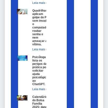
Leia mais »
Quadrilhas
aplicam
golpe do Pix
sem invadir
o
computador,
roubar
senha e
nem
ameaçar a
vítima.
Leia mais »
Psicóloga
lista os
perigos da
prática por
solicitar
ajuda
psicológica
ao
ChatGPT.
Leia mais »
Calendário
do Bolsa
Família
2025: datas