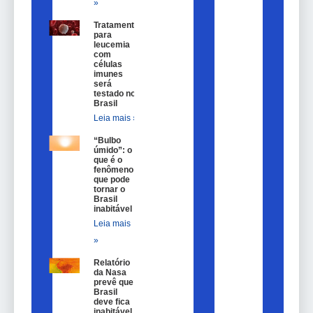
»
Tratamento
para
leucemia
com
células
imunes
será
testado no
Brasil
Leia mais »
“Bulbo
úmido”: o
que é o
fenômeno
que pode
tornar o
Brasil
inabitável
Leia mais
»
Relatório
da Nasa
prevê que
Brasil
deve fica
inabitável