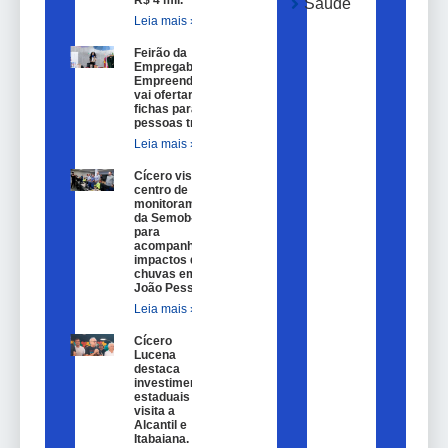
Saúde
Leia mais »
Feirão da
Empregabilidade e
Empreendedorismo
vai ofertar 100
fichas para
pessoas trans.
Leia mais »
Cícero visita
centro de
monitoramento
da Semob-JP
para
acompanhar
impactos das
chuvas em
João Pessoa.
Leia mais »
Cícero
Lucena
destaca
investimentos
estaduais em
visita a
Alcantil e
Itabaiana.