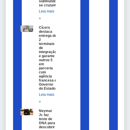
submundo
se cruzam
Leia mais
»
Cícero
destaca
entrega de
2
terminais
de
integração
e garante
outros 5
em
parceria
com
agência
francesa e
Governo
do Estado
Leia mais
»
Neymar
Jr. faz
teste de
DNA para
descobrir