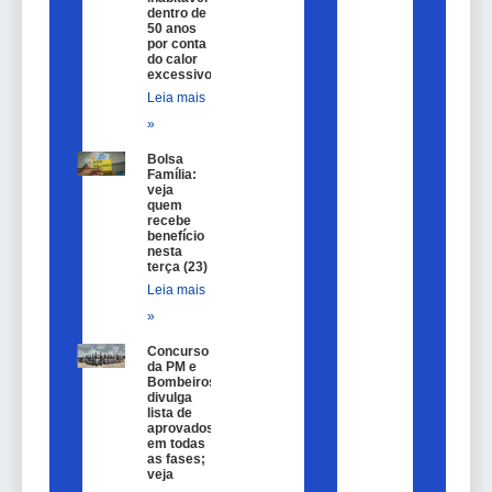
dentro de
50 anos
por conta
do calor
excessivo
Leia mais
»
Bolsa
Família:
veja
quem
recebe
benefício
nesta
terça (23)
Leia mais
»
Concurso
da PM e
Bombeiros
divulga
lista de
aprovados
em todas
as fases;
veja