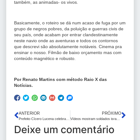
também, as animadas- os vivos.
Basicamente, o roteiro se dá num acaso de fuga por um
grupo de negros pobres, da poluição e guerras civis de
seu país, onde acabam por entrar clandestinamente
neste navio onde as aventuras e todos os contornos
que descrevi são absolutamente notáveis. Cinema pra
ensinar o nosso. Filmão de baixo orçamento mas com
conteúdo magnético e robusto.
Por Renato Martins com método Raio X das
Notícias.
ANTERIOR
PRÓXIMO
Prefeito Cícero Lucena celebra Natal do Hospital Valentina Figueiredo com entrega de presentes aos usuários
Vídeos mostram soldados israelenses queimando comida e vandalizando lojas em Gaza: Israel diz que punirá soldados envolvidos
Deixe um comentário