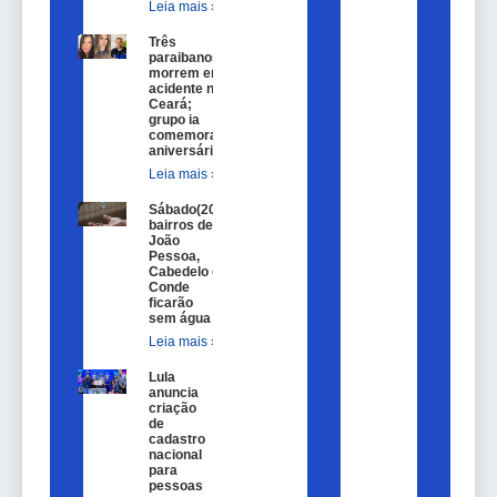
Leia mais »
Três
paraibanos
morrem em
acidente no
Ceará;
grupo ia
comemorar
aniversário
Leia mais »
Sábado(20)
bairros de
João
Pessoa,
Cabedelo e
Conde
ficarão
sem água
Leia mais »
Lula
anuncia
criação
de
cadastro
nacional
para
pessoas