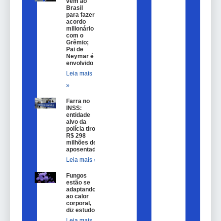
vem ao
Brasil
para fazer
acordo
milionário
com o
Grêmio;
Pai de
Neymar é
envolvido
Leia mais
»
Farra no
INSS:
entidade
alvo da
polícia tirou
R$ 298
milhões de
aposentados
Leia mais »
Fungos
estão se
adaptando
ao calor
corporal,
diz estudo
Leia mais