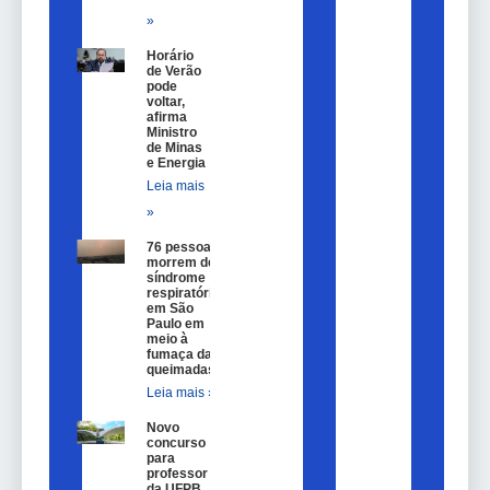
»
Horário
de Verão
pode
voltar,
afirma
Ministro
de Minas
e Energia
Leia mais
»
76 pessoas
morrem de
síndrome
respiratória
em São
Paulo em
meio à
fumaça das
queimadas
Leia mais »
Novo
concurso
para
professor
da UFPB