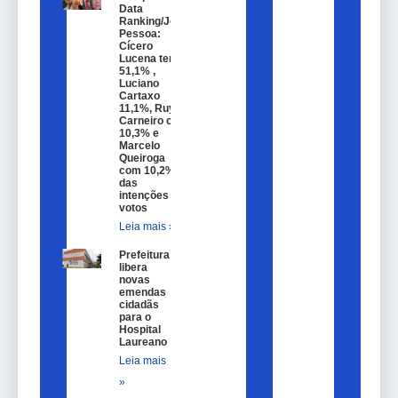
Data
Ranking/João
Pessoa:
Cícero
Lucena tem
51,1% ,
Luciano
Cartaxo
11,1%, Ruy
Carneiro com
10,3% e
Marcelo
Queiroga
com 10,2%
das
intenções de
votos
Leia mais »
Prefeitura
libera
novas
emendas
cidadãs
para o
Hospital
Laureano
Leia mais
»