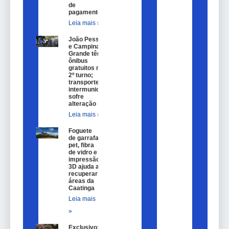
de
pagamento.
Leia mais »
João Pessoa
e Campina
Grande têm
ônibus
gratuitos no
2º turno;
transporte
intermunicipal
sofre
alteração
Leia mais »
Foguete
de garrafa
pet, fibra
de vidro e
impressão
3D ajuda a
recuperar
áreas da
Caatinga
Leia mais
»
Exclusivo: