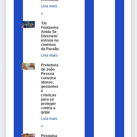
Leia mais
»
‘Os
Fantasmas
Ainda Se
Divertem’
estreia nos
cinemas
da Paraíba
Leia mais »
Prefeitura
de João
Pessoa
convoca
idosos,
gestantes
e
crianças
para se
proteger
contra a
gripe
Leia mais
»
Pesquisa