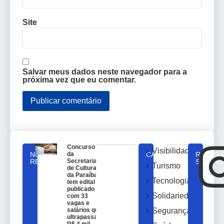
Site
Salvar meus dados neste navegador para a
próxima vez que eu comentar.
Concurso
Visibilidade
NOTICIAS
da
CATEGORIAS
REDES
RELACIONADAS
Secretaria
SOCIAIS
Turismo
de Cultura
da Paraíba
Tecnologia
tem edital
publicado
Solidariedade
com 33
vagas e
salários que
Segurança
ultrapassam
R$ 4 mil.