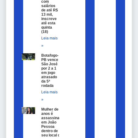
com
salários
de até R$
13 mil,
inscreve
até esta
quinta
(18)
Leia mais
»
Botafogo-
PB vence
São José
por 2 a 1
em jogo
atrasado
da 5ª
rodada
Leia mais
»
Mulher de 25
anos é
assassinada
em João
Pessoa
dentro de
seu local de