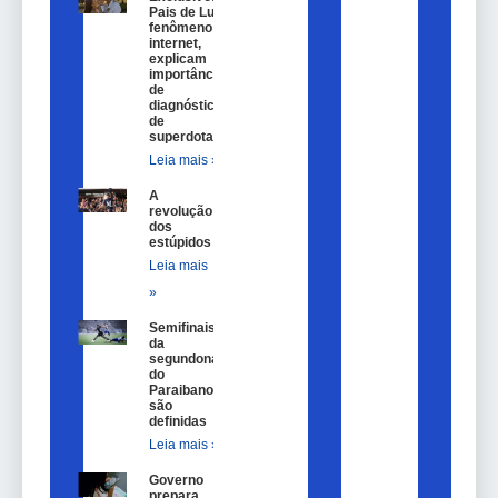
Pais de Lulu,
fenômeno na
internet,
explicam
importância
de
diagnóstico
de
superdotação
Leia mais »
A
revolução
dos
estúpidos
Leia mais
»
Semifinais
da
segundona
do
Paraibano
são
definidas
Leia mais »
Governo
prepara