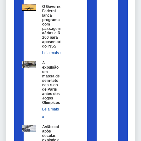
O Governo
Federal
lança
programa
com
passagem
aérias a R$
200 para
aposentados
do INSS
Leia mais »
A
expulsão
em
massa de
sem-teto
nas ruas
de Paris
antes dos
Jogos
Olímpicos
Leia mais
»
Avião cai
após
decolar,
explode e