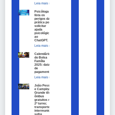
Leia mais »
Psicóloga
lista os
perigos da
prática por
solicitar
ajuda
psicológica
ao
ChatGPT.
Leia mais »
Calendário
do Bolsa
Família
2025: datas
de
pagamento.
Leia mais »
João Pessoa
e Campina
Grande têm
ônibus
gratuitos no
2º turno;
transporte
intermunicipal
sofre