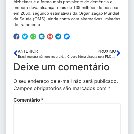
Alzheimer é a forma mais prevalente de demência e,
embora deva alcançar mais de 139 milhões de pessoas
em 2050, segundo estimativas da Organização Mundial
da Saúde (OMS), ainda conta com alternativas limitadas
de tratamento.
ANTERIOR
PRÓXIMO
Brasil registra número record de feminicídios em 2023
Cícero lidera disputa pela PMJP com 39,6% dos votos contra 12,4% do 2º, aponta pesquisa PBAgora/Datavox; confira cenários
Deixe um comentário
O seu endereço de e-mail não será publicado.
Campos obrigatórios são marcados com
*
Comentário
*