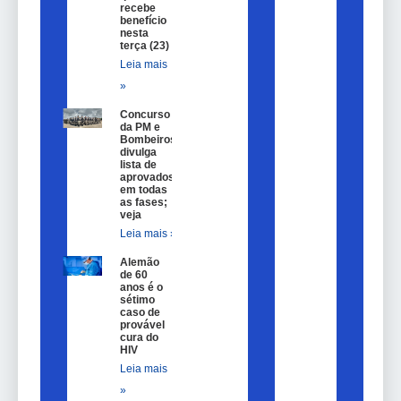
recebe
benefício
nesta
terça (23)
Leia mais
»
Concurso
da PM e
Bombeiros
divulga
lista de
aprovados
em todas
as fases;
veja
Leia mais »
Alemão
de 60
anos é o
sétimo
caso de
provável
cura do
HIV
Leia mais
»