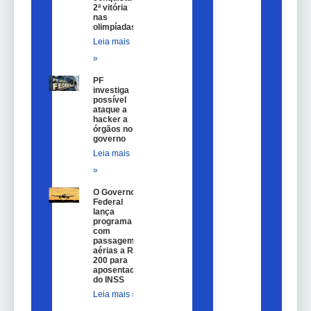
2ª vitória
nas
olimpíadas
Leia mais
»
PF
investiga
possível
ataque a
hacker a
órgãos no
governo
Leia mais
»
O Governo
Federal
lança
programa
com
passagem
aérias a R$
200 para
aposentados
do INSS
Leia mais »