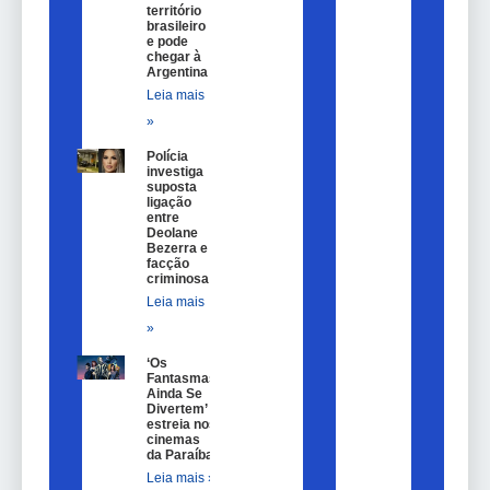
território
brasileiro
e pode
chegar à
Argentina
Leia mais
»
Polícia
investiga
suposta
ligação
entre
Deolane
Bezerra e
facção
criminosa
Leia mais
»
‘Os
Fantasmas
Ainda Se
Divertem’
estreia nos
cinemas
da Paraíba
Leia mais »