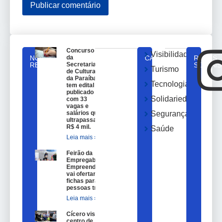
Concurso
Visibilidade
NOTICIAS
da
CATEGORIAS
REDES
RELACIONADAS
Secretaria
SOCIAIS
Turismo
de Cultura
da Paraíba
Tecnologia
tem edital
publicado
Solidariedade
com 33
vagas e
salários que
Segurança
ultrapassam
R$ 4 mil.
Saúde
Leia mais »
Feirão da
Empregabilidade e
Empreendedorismo
vai ofertar 100
fichas para
pessoas trans.
Leia mais »
Cícero visita
centro de