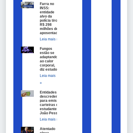
Farra no
INSS:
entidade
alvo da
polícia tirou
R$ 298
milhões de
aposentados
Leia mais »
Fungos
estão se
adaptando
ao calor
corporal,
diz estudo
Leia mais
»
Entidades são
descredenciadas
para emissão de
carteiras de
estudante em
João Pessoa
Leia mais »
Atentado