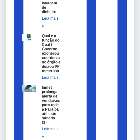
lavagem
de
dinheiro
Leia mais
»
Qual é a
função do
Coaf?
Governo
exonerou
coordenador
do órgão e
deixou PF
temerosa
Leia mais »
Inmet
prolonga
alerta de
vendavais
para toda
a Paraíba
até este
sábado
(3)
Leia mais
»