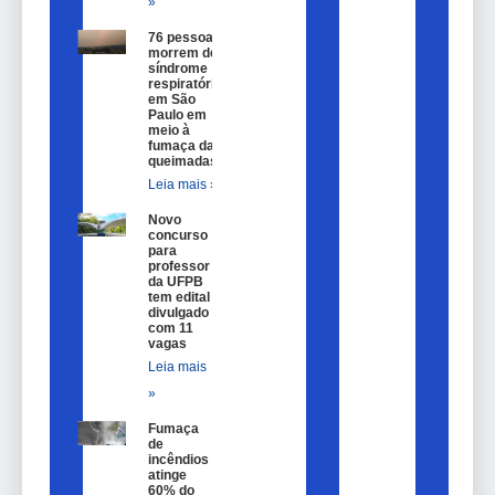
»
76 pessoas
morrem de
síndrome
respiratória
em São
Paulo em
meio à
fumaça das
queimadas
Leia mais »
Novo
concurso
para
professor
da UFPB
tem edital
divulgado
com 11
vagas
Leia mais
»
Fumaça
de
incêndios
atinge
60% do