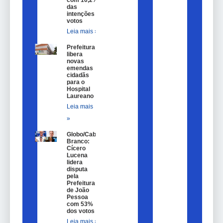
com 10,2%
das
intenções de
votos
Leia mais »
Prefeitura
libera
novas
emendas
cidadãs
para o
Hospital
Laureano
Leia mais
»
Globo/Cabo
Branco:
Cícero
Lucena
lidera
disputa
pela
Prefeitura
de João
Pessoa
com 53%
dos votos
Leia mais »