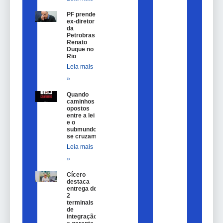
PF prende
ex-diretor
da
Petrobras
Renato
Duque no
Rio
Leia mais
»
Quando
caminhos
opostos
entre a lei
e o
submundo
se cruzam
Leia mais
»
Cícero
destaca
entrega de
2
terminais
de
integração