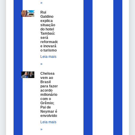
»
Rui
Galdino
explica
situação
do hotel
Tambaú:
será
reformado
e inovará
o turismo
Leia mais
»
Chelsea
vem ao
Brasil
para fazer
acordo
milionário
com o
Grêmio;
Pai de
Neymar é
envolvido
Leia mais
»