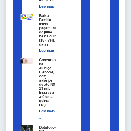
em 2023
Leia mais »
Bolsa
Família
inicia
pagamentos
de julho
nesta quinta
(18); veja
datas
Leia mais »
Concurso
da
Justiça
Eleitoral,
com
salários
de até R$
13 mil,
inscreve
até esta
quinta
(18)
Leia mais
»
Botafogo-