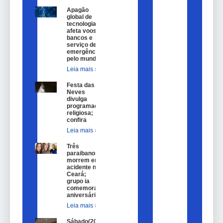
Apagão
global de
tecnologia
afeta voos,
bancos e
serviço de
emergência
pelo mundo
Leia mais »
Festa das
Neves
divulga
programação
religiosa;
confira
Leia mais »
Três
paraibanos
morrem em
acidente no
Ceará;
grupo ia
comemorar
aniversário
Leia mais »
Sábado(20)