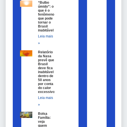
“Bulbo
úmido”: o
que é o
fenômeno
que pode
tornar o
Brasil
inabitável
Leia mais
»
Relatório
da Nasa
prevê que
Brasil
deve fica
inabitável
dentro de
50 anos
por conta
do calor
excessivo
Leia mais
»
Bolsa
Família:
veja
quem