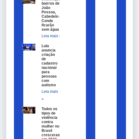
bairros de
João
Pessoa,
Cabedelo e
Conde
ficarão
sem água
Leia mais »
Lula
anuncia
criação
de
cadastro
nacional
para
pessoas
com
autismo
Leia mais
»
Todos os
tipos de
violência
contra
mulher no
Brasil
cresceram