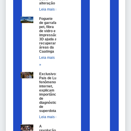
alteração
Leia mais »
Foguete
de garrafa
pet, fibra
de vidro e
impressão
3D ajuda a
recuperar
áreas da
Caatinga
Leia mais
»
Exclusivo:
Pais de Lulu,
fenômeno na
internet,
explicam
importância
de
diagnóstico
de
superdotação
Leia mais »
A
revolução