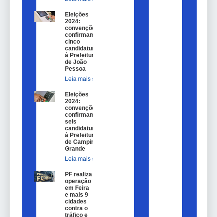
Eleições
2024:
convenções
confirmam
cinco
candidaturas
à Prefeitura
de João
Pessoa
Leia mais »
Eleições
2024:
convenções
confirmam
seis
candidaturas
à Prefeitura
de Campina
Grande
Leia mais »
PF realiza
operação
em Feira
e mais 9
cidades
contra o
tráfico e