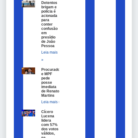
Detentos
brigam e
polícia é
acionada
para
conter
confusão
em
presídio
de João
Pessoa
Leia mais
»
Procurador
e MPF
pede
posse
imediata
de Renato
Martins
Leia mais »
Cícero
Lucena
lidera
com 57%
dos votos
válidos,
na