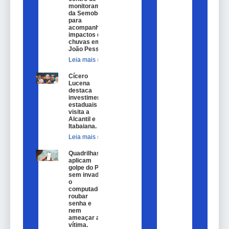
monitoramento
da Semob-JP
para
acompanhar
impactos das
chuvas em
João Pessoa.
Leia mais »
Cícero
Lucena
destaca
investimentos
estaduais em
visita a
Alcantil e
Itabaiana.
Leia mais »
Quadrilhas
aplicam
golpe do Pix
sem invadir
o
computador,
roubar
senha e
nem
ameaçar a
vítima.