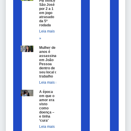
PB vence
São José
por 2 a 1
em jogo
atrasado
da 5ª
rodada
Leia mais
»
Mulher de 25
anos é
assassinada
em João
Pessoa
dentro de
seu local de
trabalho
Leia mais »
A época
em que o
amor era
visto
como
doença –
e tinha
‘cura’
Leia mais