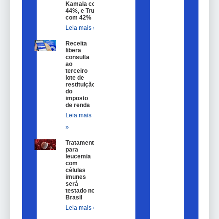
Kamala com
44%, e Trump
com 42%
Leia mais »
Receita
libera
consulta
ao
terceiro
lote de
restituição
do
imposto
de renda
Leia mais
»
Tratamento
para
leucemia
com
células
imunes
será
testado no
Brasil
Leia mais »