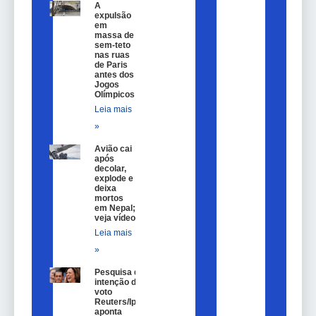
A
expulsão
em
massa de
sem-teto
nas ruas
de Paris
antes dos
Jogos
Olímpicos
Leia mais
»
Avião cai
após
decolar,
explode e
deixa
mortos
em Nepal;
veja vídeo
Leia mais
»
Pesquisa de
intenção de
voto
Reuters/Ipsos
aponta