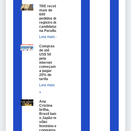
TRE recebe
mais de
600
pedidos de
registro de
candidatura
na Paraíba
Leia mais »
Compras
de até
US$ 50
pela
internet
começam
a pagar
20% de
tarifa
Leia mais
»
Ana
Cristina
brilha,
Brasil bate
o Japão no
vôlei
feminino e
conquista