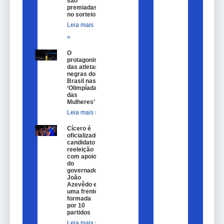
são
premiadas
no sorteio
Leia mais
»
O
protagonismo
das atletas
negras do
Brasil nas
‘Olimpíadas
das
Mulheres’
Leia mais »
Cícero é
oficializado
candidato a
reeleição
com apoio
do
governador
João
Azevêdo e
uma frente
formada
por 10
partidos
Leia mais »