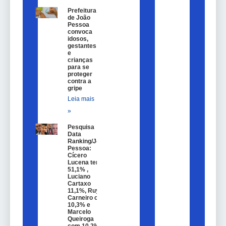
Prefeitura
de João
Pessoa
convoca
idosos,
gestantes
e
crianças
para se
proteger
contra a
gripe
Leia mais
»
Pesquisa
Data
Ranking/João
Pessoa:
Cícero
Lucena tem
51,1% ,
Luciano
Cartaxo
11,1%, Ruy
Carneiro com
10,3% e
Marcelo
Queiroga