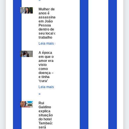
Mulher de 25
anos é
assassinada
em João
Pessoa
dentro de
seu local de
trabalho
Leia mais »
A época
em que o
amor era
visto
como
doença –
e tinha
‘cura’
Leia mais
»
Rui
Galdino
explica
situação
do hotel
Tambaú:
será