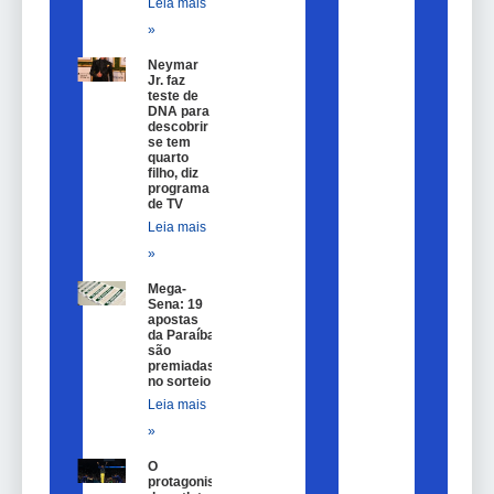
Leia mais
»
Neymar
Jr. faz
teste de
DNA para
descobrir
se tem
quarto
filho, diz
programa
de TV
Leia mais
»
Mega-
Sena: 19
apostas
da Paraíba
são
premiadas
no sorteio
Leia mais
»
O
protagonismo