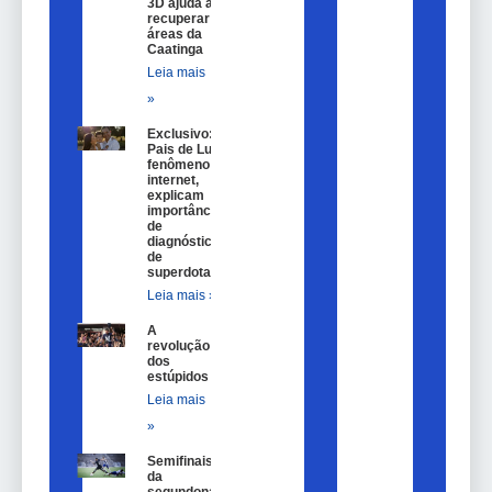
3D ajuda a
recuperar
áreas da
Caatinga
Leia mais
»
Exclusivo:
Pais de Lulu,
fenômeno na
internet,
explicam
importância
de
diagnóstico
de
superdotação
Leia mais »
A
revolução
dos
estúpidos
Leia mais
»
Semifinais
da
segundona