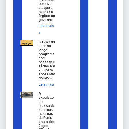
possível
ataque a
hacker a
órgãos no
governo
Leia mais
»
O Governo
Federal
lança
programa
com
passagem
aérias a R$
200 para
aposentados
do INSS
Leia mais »
A
expulsão
em
massa de
sem-teto
nas ruas
de Paris
antes dos
Jogos