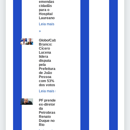
emendas
cidadãs
para o
Hospital
Laureano
Leia mais
»
Globo/Cabo
Branco:
Cícero
Lucena
lidera
disputa
pela
Prefeitura
de João
Pessoa
com 53%
dos votos
Leia mais »
PF prende
ex-diretor
da
Petrobras
Renato
Duque no
Rio