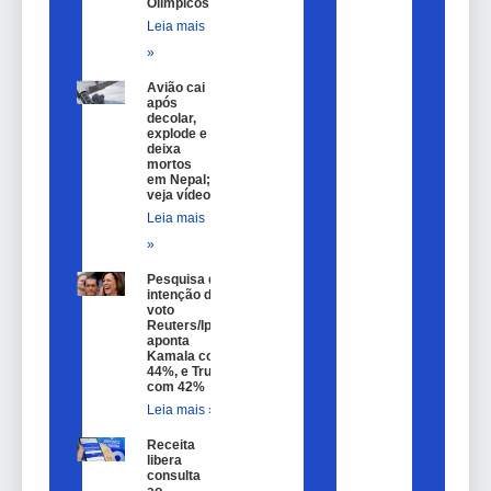
Olímpicos
Leia mais
»
Avião cai
após
decolar,
explode e
deixa
mortos
em Nepal;
veja vídeo
Leia mais
»
Pesquisa de
intenção de
voto
Reuters/Ipsos
aponta
Kamala com
44%, e Trump
com 42%
Leia mais »
Receita
libera
consulta
ao