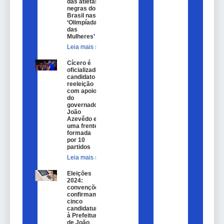
das atletas
negras do
Brasil nas
‘Olimpíadas
das
Mulheres’
Leia mais »
Cícero é
oficializado
candidato a
reeleição
com apoio
do
governador
João
Azevêdo e
uma frente
formada
por 10
partidos
Leia mais »
Eleições
2024:
convenções
confirmam
cinco
candidaturas
à Prefeitura
de João