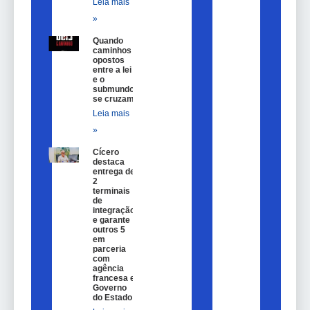
Leia mais
»
Quando
caminhos
opostos
entre a lei
e o
submundo
se cruzam
Leia mais
»
Cícero
destaca
entrega de
2
terminais
de
integração
e garante
outros 5
em
parceria
com
agência
francesa e
Governo
do Estado