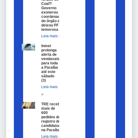
Coaf?
Governo
exonerou
coordenador
do órgão e
deixou PF
temerosa
Leia mais »
Inmet
prolonga
alerta de
vendavais
para toda
a Paraíba
até este
sábado
(3)
Leia mais
»
TRE recebe
mais de
600
pedidos de
registro de
candidatura
na Paraíba
Leia mais »