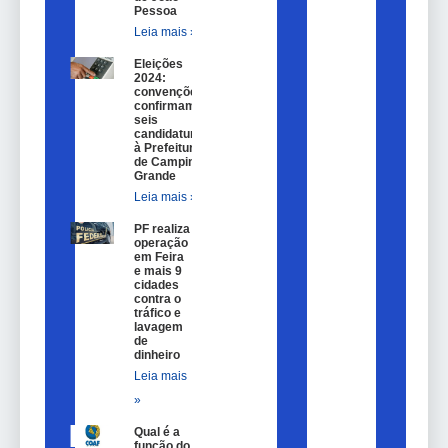
Pessoa
Leia mais »
Eleições
2024:
convenções
confirmam
seis
candidaturas
à Prefeitura
de Campina
Grande
Leia mais »
PF realiza
operação
em Feira
e mais 9
cidades
contra o
tráfico e
lavagem
de
dinheiro
Leia mais
»
Qual é a
função do