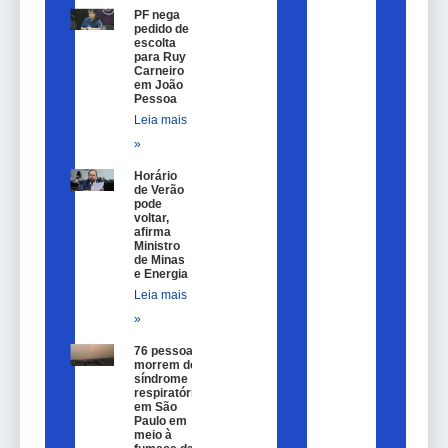
PF nega
pedido de
escolta
para Ruy
Carneiro
em João
Pessoa
Leia mais
»
Horário
de Verão
pode
voltar,
afirma
Ministro
de Minas
e Energia
Leia mais
»
76 pessoas
morrem de
síndrome
respiratória
em São
Paulo em
meio à