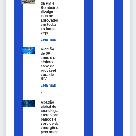
da PM e
Bombeiros
divulga
lista de
aprovados
em todas
as fases;
veja
Leia mais »
Alemão
de 60
anos é o
sétimo
caso de
provável
cura do
HIV
Leia mais
»
Apagão
global de
tecnologia
afeta voos,
bancos e
serviço de
emergência
pelo mundo