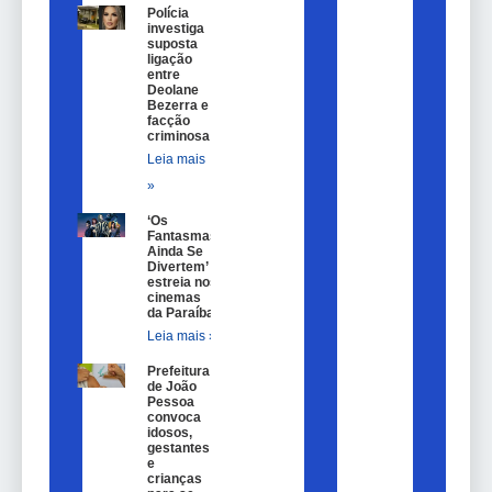
Polícia
investiga
suposta
ligação
entre
Deolane
Bezerra e
facção
criminosa
Leia mais
»
‘Os
Fantasmas
Ainda Se
Divertem’
estreia nos
cinemas
da Paraíba
Leia mais »
Prefeitura
de João
Pessoa
convoca
idosos,
gestantes
e
crianças