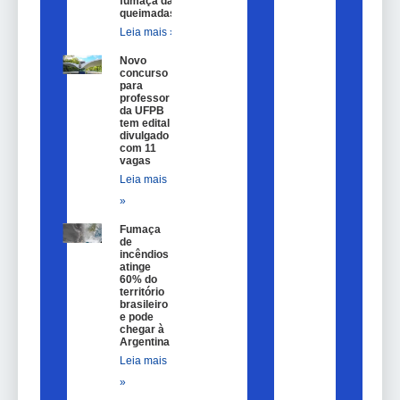
fumaça das
queimadas
Leia mais »
Novo
concurso
para
professor
da UFPB
tem edital
divulgado
com 11
vagas
Leia mais
»
Fumaça
de
incêndios
atinge
60% do
território
brasileiro
e pode
chegar à
Argentina
Leia mais
»