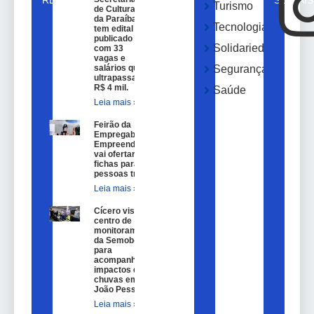
Turismo
de Cultura
da Paraíba
Tecnologia
tem edital
publicado
Solidariedade
com 33
vagas e
salários que
Segurança
ultrapassam
R$ 4 mil.
Saúde
Leia mais »
Feirão da
Empregabilidade e
Empreendedorismo
vai ofertar 100
fichas para
pessoas trans.
Leia mais »
Cícero visita
centro de
monitoramento
da Semob-JP
para
acompanhar
impactos das
chuvas em
João Pessoa.
Leia mais »