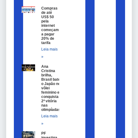
Compras
de até
US$ 50
pela
internet
começam
a pagar
20% de
tarifa
Leia mais
»
Ana
Cristina
brilha,
Brasil bate
o Japão no
vôlei
feminino e
conquista
2ª vitória
nas
olimpíadas
Leia mais
»
PF
investiga