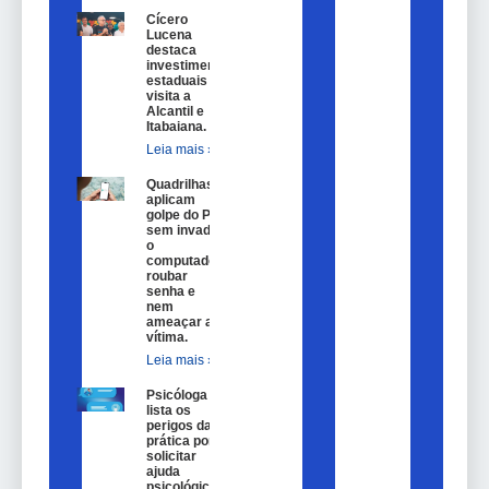
Cícero
Lucena
destaca
investimentos
estaduais em
visita a
Alcantil e
Itabaiana.
Leia mais »
Quadrilhas
aplicam
golpe do Pix
sem invadir
o
computador,
roubar
senha e
nem
ameaçar a
vítima.
Leia mais »
Psicóloga
lista os
perigos da
prática por
solicitar
ajuda
psicológica