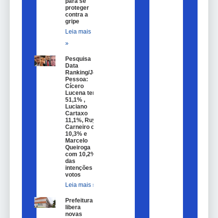
para se
proteger
contra a
gripe
Leia mais
»
Pesquisa
Data
Ranking/João
Pessoa:
Cícero
Lucena tem
51,1% ,
Luciano
Cartaxo
11,1%, Ruy
Carneiro com
10,3% e
Marcelo
Queiroga
com 10,2%
das
intenções de
votos
Leia mais »
Prefeitura
libera
novas