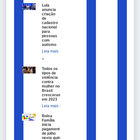
Lula
anuncia
criação
de
cadastro
nacional
para
pessoas
com
autismo
Leia mais
»
Todos os
tipos de
violência
contra
mulher no
Brasil
cresceram
em 2023
Leia mais »
Bolsa
Família
inicia
pagamentos
de julho
nesta quinta