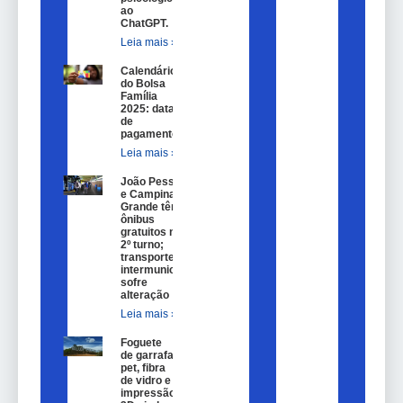
ao
ChatGPT.
Leia mais »
Calendário
do Bolsa
Família
2025: datas
de
pagamento.
Leia mais »
João Pessoa
e Campina
Grande têm
ônibus
gratuitos no
2º turno;
transporte
intermunicipal
sofre
alteração
Leia mais »
Foguete
de garrafa
pet, fibra
de vidro e
impressão