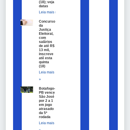
(18); veja
datas
Leia mais »
Concurso
da
Justiça
Eleitoral,
com
salários
de até R$
13 mil,
inscreve
até esta
quinta
(18)
Leia mais
»
Botafogo-
PB vence
São José
por 2 a 1
em jogo
atrasado
da 5ª
rodada
Leia mais
»