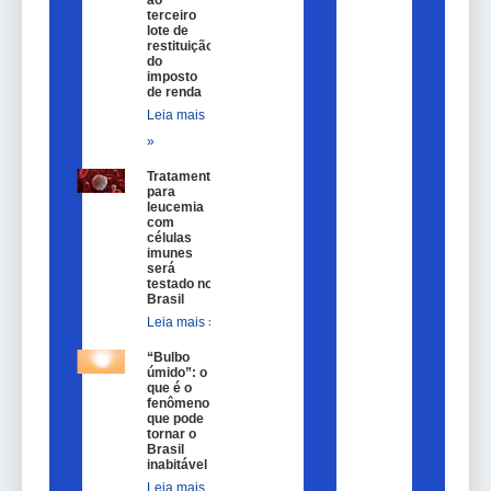
terceiro
lote de
restituição
do
imposto
de renda
Leia mais
»
Tratamento
para
leucemia
com
células
imunes
será
testado no
Brasil
Leia mais »
“Bulbo
úmido”: o
que é o
fenômeno
que pode
tornar o
Brasil
inabitável
Leia mais