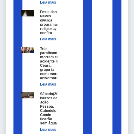
Leia mais »
Festa das
Neves
divulga
programação
religiosa;
confira
Leia mais »
Três
paraibanos
morrem em
acidente no
Ceará;
grupo ia
comemorar
aniversário
Leia mais »
Sábado(20)
bairros de
João
Pessoa,
Cabedelo e
Conde
ficarão
sem água
Leia mais »