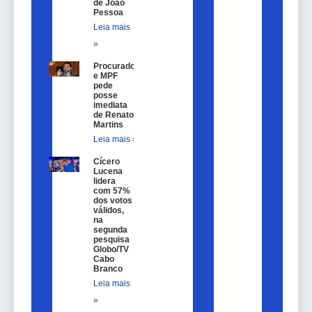
de João
Pessoa
Leia mais
»
Procurador
e MPF
pede
posse
imediata
de Renato
Martins
Leia mais »
Cícero
Lucena
lidera
com 57%
dos votos
válidos,
na
segunda
pesquisa
Globo/TV
Cabo
Branco
Leia mais
»