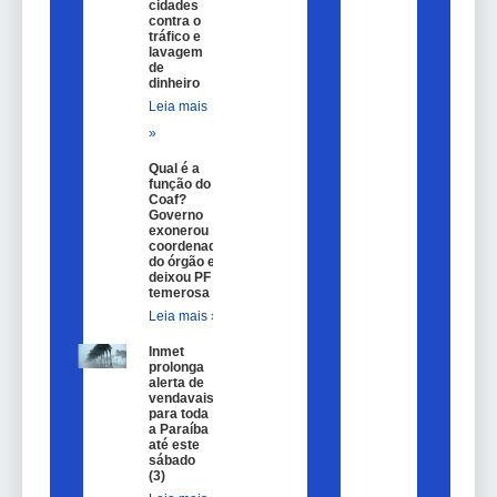
cidades
contra o
tráfico e
lavagem
de
dinheiro
Leia mais
»
Qual é a
função do
Coaf?
Governo
exonerou
coordenador
do órgão e
deixou PF
temerosa
Leia mais »
Inmet
prolonga
alerta de
vendavais
para toda
a Paraíba
até este
sábado
(3)