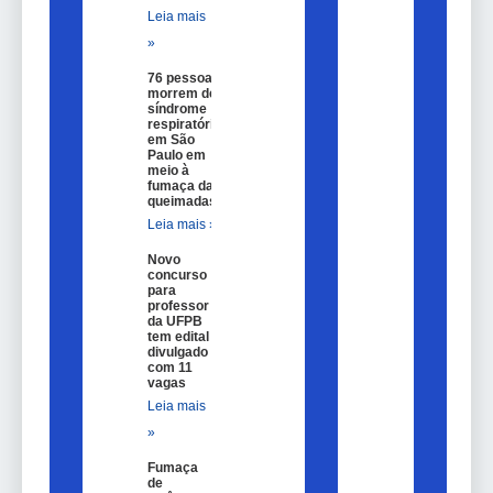
Leia mais
»
76 pessoas
morrem de
síndrome
respiratória
em São
Paulo em
meio à
fumaça das
queimadas
Leia mais »
Novo
concurso
para
professor
da UFPB
tem edital
divulgado
com 11
vagas
Leia mais
»
Fumaça
de