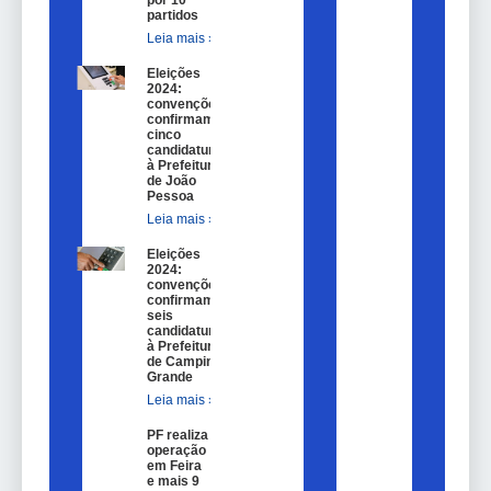
por 10
partidos
Leia mais »
Eleições
2024:
convenções
confirmam
cinco
candidaturas
à Prefeitura
de João
Pessoa
Leia mais »
Eleições
2024:
convenções
confirmam
seis
candidaturas
à Prefeitura
de Campina
Grande
Leia mais »
PF realiza
operação
em Feira
e mais 9