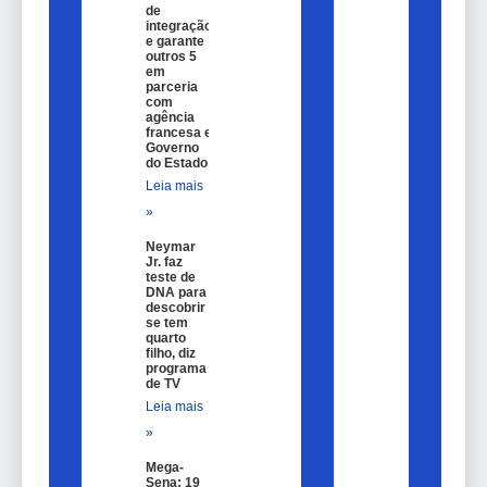
de
integração
e garante
outros 5
em
parceria
com
agência
francesa e
Governo
do Estado
Leia mais
»
Neymar
Jr. faz
teste de
DNA para
descobrir
se tem
quarto
filho, diz
programa
de TV
Leia mais
»
Mega-
Sena: 19