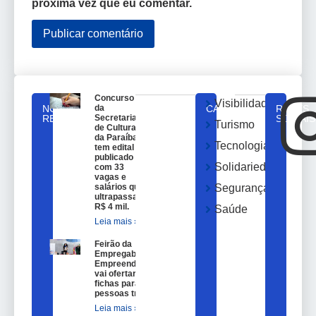
próxima vez que eu comentar.
Concurso
Visibilidade
NOTICIAS
da
CATEGORIAS
REDES
RELACIONADAS
Secretaria
SOCIAIS
Turismo
de Cultura
da Paraíba
Tecnologia
tem edital
publicado
Solidariedade
com 33
vagas e
salários que
Segurança
ultrapassam
R$ 4 mil.
Saúde
Leia mais »
Feirão da
Empregabilidade e
Empreendedorismo
vai ofertar 100
fichas para
pessoas trans.
Leia mais »