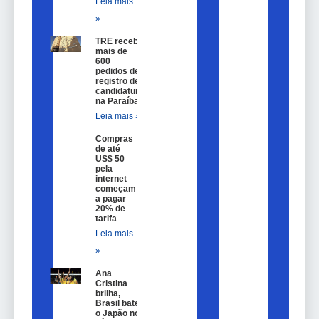
Leia mais
»
TRE recebe
mais de
600
pedidos de
registro de
candidatura
na Paraíba
Leia mais »
Compras
de até
US$ 50
pela
internet
começam
a pagar
20% de
tarifa
Leia mais
»
Ana
Cristina
brilha,
Brasil bate
o Japão no