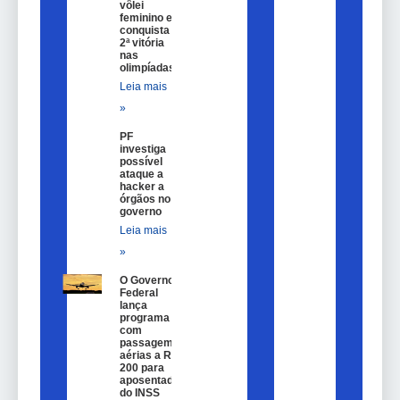
vôlei
feminino e
conquista
2ª vitória
nas
olimpíadas
Leia mais
»
PF
investiga
possível
ataque a
hacker a
órgãos no
governo
Leia mais
»
O Governo
Federal
lança
programa
com
passagem
aérias a R$
200 para
aposentados
do INSS