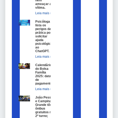
nem
ameaçar a
vítima.
Leia mais »
Psicóloga
lista os
perigos da
prática por
solicitar
ajuda
psicológica
ao
ChatGPT.
Leia mais »
Calendário
do Bolsa
Família
2025: datas
de
pagamento.
Leia mais »
João Pessoa
e Campina
Grande têm
ônibus
gratuitos no
2º turno;