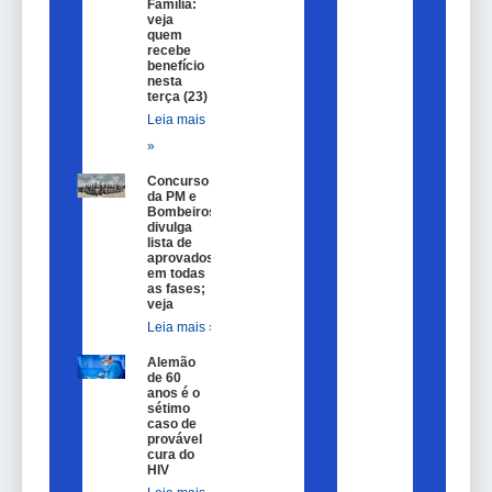
Família:
veja
quem
recebe
benefício
nesta
terça (23)
Leia mais
»
Concurso
da PM e
Bombeiros
divulga
lista de
aprovados
em todas
as fases;
veja
Leia mais »
Alemão
de 60
anos é o
sétimo
caso de
provável
cura do
HIV