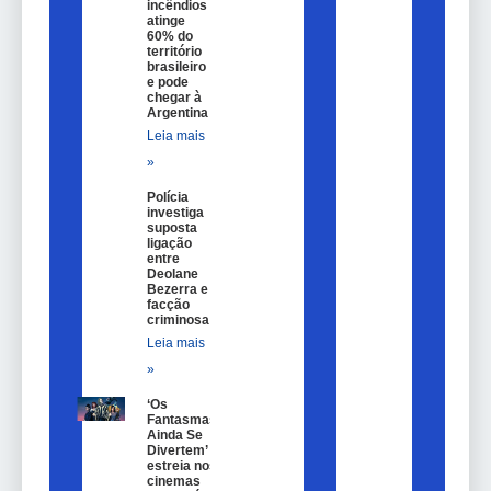
incêndios
atinge
60% do
território
brasileiro
e pode
chegar à
Argentina
Leia mais
»
Polícia
investiga
suposta
ligação
entre
Deolane
Bezerra e
facção
criminosa
Leia mais
»
‘Os
Fantasmas
Ainda Se
Divertem’
estreia nos
cinemas