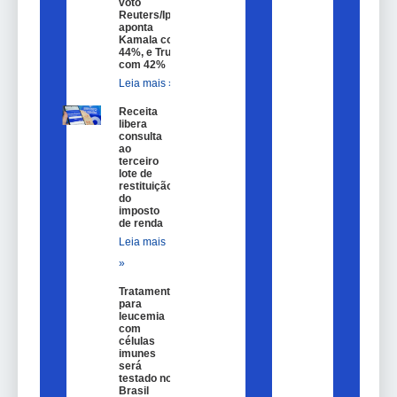
voto
Reuters/Ipsos
aponta
Kamala com
44%, e Trump
com 42%
Leia mais »
Receita
libera
consulta
ao
terceiro
lote de
restituição
do
imposto
de renda
Leia mais
»
Tratamento
para
leucemia
com
células
imunes
será
testado no
Brasil