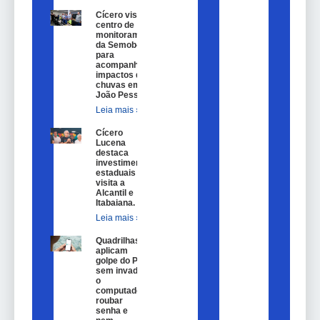
Cícero visita
centro de
monitoramento
da Semob-JP
para
acompanhar
impactos das
chuvas em
João Pessoa.
Leia mais »
Cícero
Lucena
destaca
investimentos
estaduais em
visita a
Alcantil e
Itabaiana.
Leia mais »
Quadrilhas
aplicam
golpe do Pix
sem invadir
o
computador,
roubar
senha e