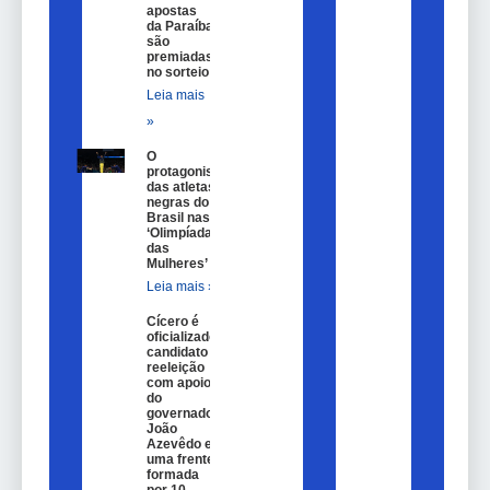
apostas
da Paraíba
são
premiadas
no sorteio
Leia mais
»
O
protagonismo
das atletas
negras do
Brasil nas
‘Olimpíadas
das
Mulheres’
Leia mais »
Cícero é
oficializado
candidato a
reeleição
com apoio
do
governador
João
Azevêdo e
uma frente
formada