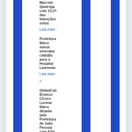
Marcelo
Queiroga
com 10,2%
das
intenções de
votos
Leia mais »
Prefeitura
libera
novas
emendas
cidadãs
para o
Hospital
Laureano
Leia mais
»
Globo/Cabo
Branco:
Cícero
Lucena
lidera
disputa
pela
Prefeitura
de João
Pessoa
com 53%