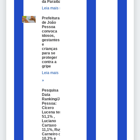
da Paraíba
Leia mais »
Prefeitura
de João
Pessoa
convoca
idosos,
gestantes
e
crianças
para se
proteger
contra a
gripe
Leia mais
»
Pesquisa
Data
Ranking/João
Pessoa:
Cícero
Lucena tem
51,1% ,
Luciano
Cartaxo
11,1%, Ruy
Carneiro com
10,3% e