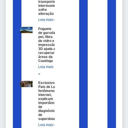
transporte
intermunicipal
sofre
alteração
Leia mais »
Foguete
de garrafa
pet, fibra
de vidro e
impressão
3D ajuda a
recuperar
áreas da
Caatinga
Leia mais
»
Exclusivo:
Pais de Lulu,
fenômeno na
internet,
explicam
importância
de
diagnóstico
de
superdotação
Leia mais »