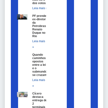
dos votos
Leia mais »
PF prende
ex-diretor
da
Petrobras
Renato
Duque no
Rio
Leia mais
»
Quando
caminhos
opostos
entre a lei
e o
submundo
se cruzam
Leia mais
»
Cícero
destaca
entrega de
2
terminais