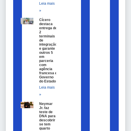
Leia mais
»
Cícero
destaca
entrega de
2
terminais
de
integração
e garante
outros 5
em
parceria
com
agência
francesa e
Governo
do Estado
Leia mais
»
Neymar
Jr. faz
teste de
DNA para
descobrir
se tem
quarto