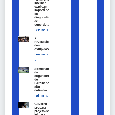
internet,
explicam
importância
de
diagnóstico
de
superdotação
Leia mais »
A
revolução
dos
estúpidos
Leia mais
»
Semifinais
da
segundona
do
Paraibano
são
definidas
Leia mais »
Governo
prepara
projeto de
lei para