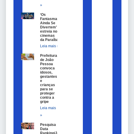
»
‘Os
Fantasmas
Ainda Se
Divertem’
estreia nos
cinemas
da Paraíba
Leia mais »
Prefeitura
de João
Pessoa
convoca
idosos,
gestantes
e
crianças
para se
proteger
contra a
gripe
Leia mais
»
Pesquisa
Data
Ranking/João