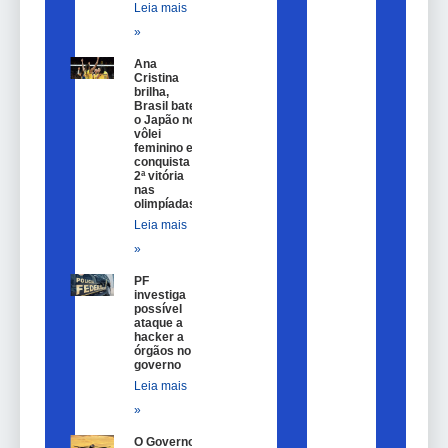
Leia mais
»
Ana
Cristina
brilha,
Brasil bate
o Japão no
vôlei
feminino e
conquista
2ª vitória
nas
olimpíadas
Leia mais
»
PF
investiga
possível
ataque a
hacker a
órgãos no
governo
Leia mais
»
O Governo