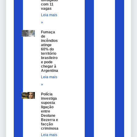
divulgado
com 11
vagas
Leia mais
»
Fumaça
de
incêndios
atinge
60% do
território
brasileiro
e pode
chegar à
Argentina
Leia mais
»
Polícia
investiga
suposta
ligação
entre
Deolane
Bezerra e
facção
criminosa
Leia mais