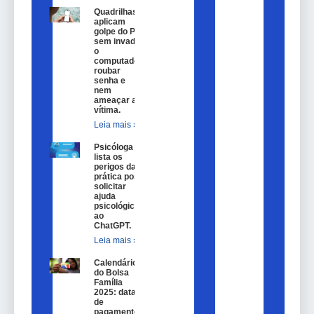
Quadrilhas
aplicam
golpe do Pix
sem invadir
o
computador,
roubar
senha e
nem
ameaçar a
vítima.
Leia mais »
Psicóloga
lista os
perigos da
prática por
solicitar
ajuda
psicológica
ao
ChatGPT.
Leia mais »
Calendário
do Bolsa
Família
2025: datas
de
pagamento.