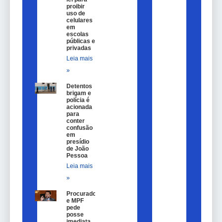
proibir
uso de
celulares
em
escolas
públicas e
privadas
Leia mais
»
Detentos
brigam e
polícia é
acionada
para
conter
confusão
em
presídio
de João
Pessoa
Leia mais
»
Procurador
e MPF
pede
posse
imediata