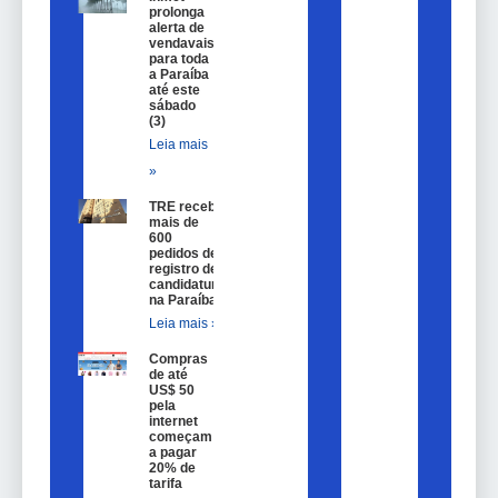
prolonga
alerta de
vendavais
para toda
a Paraíba
até este
sábado
(3)
Leia mais
»
TRE recebe
mais de
600
pedidos de
registro de
candidatura
na Paraíba
Leia mais »
Compras
de até
US$ 50
pela
internet
começam
a pagar
20% de
tarifa