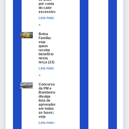
por conta
do calor
excessivo
Leia mais
»
Bolsa
Família:
veja
quem
recebe
benefício
nesta
terça (23)
Leia mais
»
Concurso
da PM e
Bombeiros
divulga
lista de
aprovados
em todas
as fases;
veja
Leia mais »