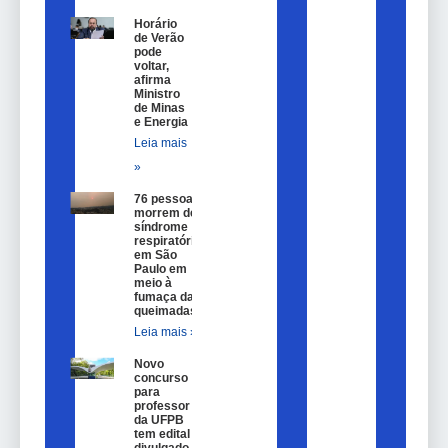
Horário
de Verão
pode
voltar,
afirma
Ministro
de Minas
e Energia
Leia mais
»
76 pessoas
morrem de
síndrome
respiratória
em São
Paulo em
meio à
fumaça das
queimadas
Leia mais »
Novo
concurso
para
professor
da UFPB
tem edital