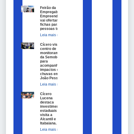
Feirão da
Empregabilidade e
Empreendedorismo
vai ofertar 100
fichas para
pessoas trans.
Leia mais »
Cícero visita
centro de
monitoramento
da Semob-JP
para
acompanhar
impactos das
chuvas em
João Pessoa.
Leia mais »
Cícero
Lucena
destaca
investimentos
estaduais em
visita a
Alcantil e
Itabaiana.
Leia mais »