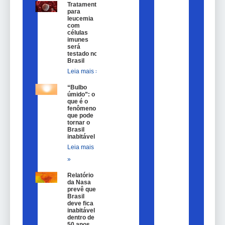
Tratamento
para
leucemia
com
células
imunes
será
testado no
Brasil
Leia mais »
“Bulbo
úmido”: o
que é o
fenômeno
que pode
tornar o
Brasil
inabitável
Leia mais
»
Relatório
da Nasa
prevê que
Brasil
deve fica
inabitável
dentro de
50 anos