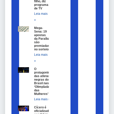
filho, diz
programa
de TV
Leia mais
»
Mega-
Sena: 19
apostas
da Paraíba
são
premiadas
no sorteio
Leia mais
»
O
protagonismo
das atletas
negras do
Brasil nas
‘Olimpíadas
das
Mulheres’
Leia mais »
Cícero é
oficializado