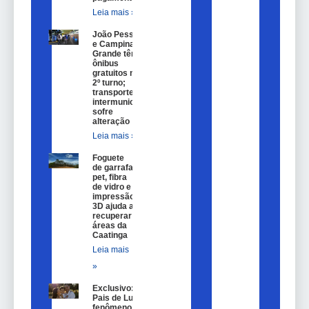
Leia mais »
João Pessoa
e Campina
Grande têm
ônibus
gratuitos no
2º turno;
transporte
intermunicipal
sofre
alteração
Leia mais »
Foguete
de garrafa
pet, fibra
de vidro e
impressão
3D ajuda a
recuperar
áreas da
Caatinga
Leia mais
»
Exclusivo:
Pais de Lulu,
fenômeno na