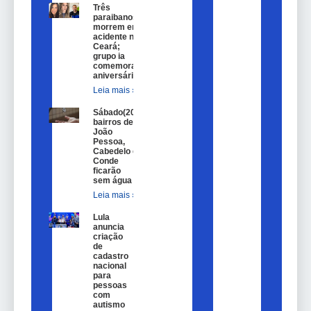
Três
paraibanos
morrem em
acidente no
Ceará;
grupo ia
comemorar
aniversário
Leia mais »
Sábado(20)
bairros de
João
Pessoa,
Cabedelo e
Conde
ficarão
sem água
Leia mais »
Lula
anuncia
criação
de
cadastro
nacional
para
pessoas
com
autismo