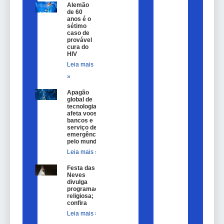
Alemão
de 60
anos é o
sétimo
caso de
provável
cura do
HIV
Leia mais
»
Apagão
global de
tecnologia
afeta voos,
bancos e
serviço de
emergência
pelo mundo
Leia mais »
Festa das
Neves
divulga
programação
religiosa;
confira
Leia mais »