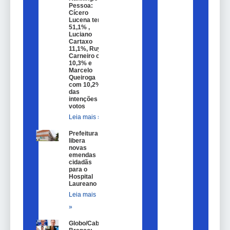
Pessoa:
Cícero
Lucena tem
51,1% ,
Luciano
Cartaxo
11,1%, Ruy
Carneiro com
10,3% e
Marcelo
Queiroga
com 10,2%
das
intenções de
votos
Leia mais »
Prefeitura
libera
novas
emendas
cidadãs
para o
Hospital
Laureano
Leia mais
»
Globo/Cabo