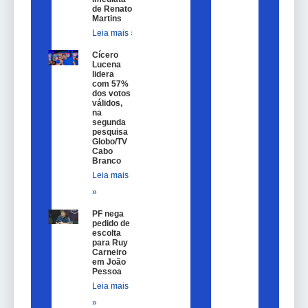
de Renato
Martins
Leia mais »
Cícero
Lucena
lidera
com 57%
dos votos
válidos,
na
segunda
pesquisa
Globo/TV
Cabo
Branco
Leia mais
»
PF nega
pedido de
escolta
para Ruy
Carneiro
em João
Pessoa
Leia mais
»