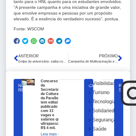
tanto para o HNL quanto para os estudantes envolvidos.
“A presente campanha é uma iniciativa de grande valor,
que envolve empresas e pessoas por um propósito
elevado. É a essência do verdadeiro sucesso”, pontua.
Fonte: WSCOM
ANTERIOR
PRÓXIMO
Golpe do aniversário: saiba como se proteger de nova ação dos bandidos
Campanha de Multivacinação em João Pessoa segue até o dia 14 de outubro
Concurso
Visibilidade
NOTICIAS
da
CATEGORIAS
REDES
RELACIONADAS
Secretaria
SOCIAIS
Turismo
de Cultura
da Paraíba
Tecnologia
tem edital
publicado
Solidariedade
com 33
vagas e
salários que
Segurança
ultrapassam
R$ 4 mil.
Saúde
Leia mais »