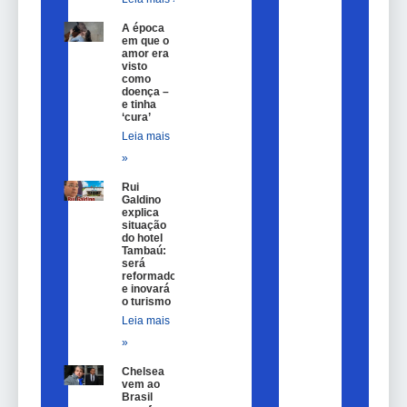
A época
em que o
amor era
visto
como
doença –
e tinha
‘cura’
Leia mais
»
Rui
Galdino
explica
situação
do hotel
Tambaú:
será
reformado
e inovará
o turismo
Leia mais
»
Chelsea
vem ao
Brasil