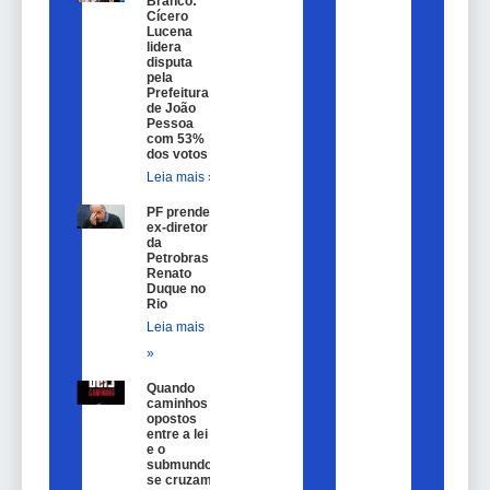
Branco:
Cícero
Lucena
lidera
disputa
pela
Prefeitura
de João
Pessoa
com 53%
dos votos
Leia mais »
PF prende
ex-diretor
da
Petrobras
Renato
Duque no
Rio
Leia mais
»
Quando
caminhos
opostos
entre a lei
e o
submundo
se cruzam