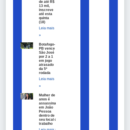
de até R$
13 mil,
inscreve
até esta
quinta
(18)
Leia mais
»
Botafogo-
PB vence
São José
por 2 a 1
em jogo
atrasado
da 5ª
rodada
Leia mais
»
Mulher de 25
anos é
assassinada
em João
Pessoa
dentro de
seu local de
trabalho
Leia mais »