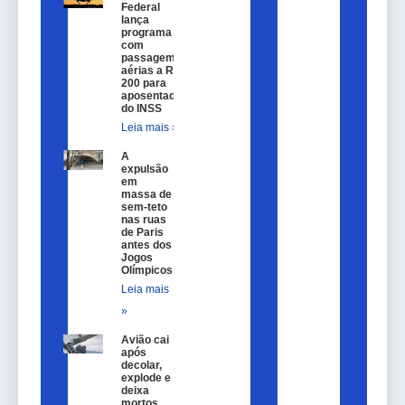
Federal
lança
programa
com
passagem
aérias a R$
200 para
aposentados
do INSS
Leia mais »
A
expulsão
em
massa de
sem-teto
nas ruas
de Paris
antes dos
Jogos
Olímpicos
Leia mais
»
Avião cai
após
decolar,
explode e
deixa
mortos