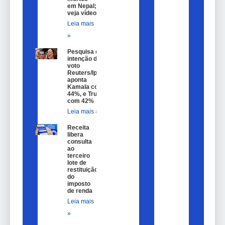
em Nepal;
veja vídeo
Leia mais
»
Pesquisa de
intenção de
voto
Reuters/Ipsos
aponta
Kamala com
44%, e Trump
com 42%
Leia mais »
Receita
libera
consulta
ao
terceiro
lote de
restituição
do
imposto
de renda
Leia mais
»