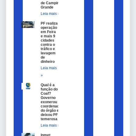
de Campina
Grande
Leia mais »
PF realiza
operação
em Feira
e mais 9
cidades
contra o
tráfico e
lavagem
de
dinheiro
Leia mais
»
Qual é a
função do
Coaf?
Governo
exonerou
coordenador
do órgão e
deixou PF
temerosa
Leia mais »
Inmet