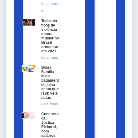
Leia mais
»
Todos os
tipos de
violência
contra
mulher no
Brasil
cresceram
em 2023
Leia mais »
Bolsa
Família
inicia
pagamentos
de julho
nesta quinta
(18); veja
datas
Leia mais »
Concurso
da
Justiça
Eleitoral,
com
salários