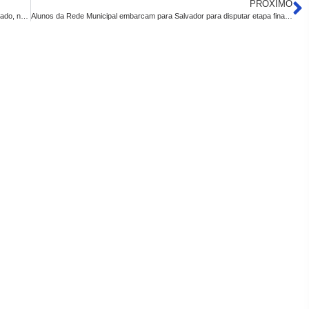
PRÓXIMO
Incêndio na Serra de Santa Catarina está bem próximo de ser controlado, no Sertão da Paraíba
Alunos da Rede Municipal embarcam para Salvador para disputar etapa final da OBR