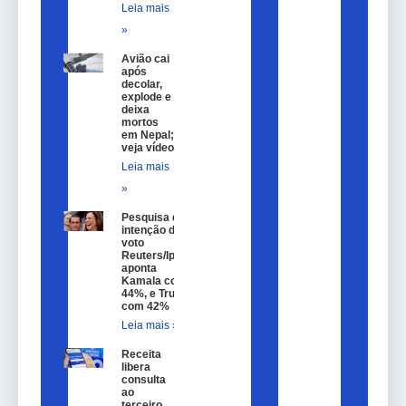
Leia mais
»
Avião cai
após
decolar,
explode e
deixa
mortos
em Nepal;
veja vídeo
Leia mais
»
Pesquisa de
intenção de
voto
Reuters/Ipsos
aponta
Kamala com
44%, e Trump
com 42%
Leia mais »
Receita
libera
consulta
ao
terceiro