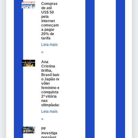
Compras
de até
US$ 50
pela
internet
começam
a pagar
20% de
tarifa
Leia mais
»
Ana
Cristina
brilha,
Brasil bate
o Japão no
vôlei
feminino e
conquista
2ª vitória
nas
olimpíadas
Leia mais
»
PF
investiga
possível