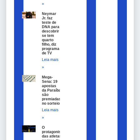
»
Neymar
Jr. faz
teste de
DNA para
descobrir
se tem
quarto
filho, diz
programa
de TV
Leia mais
»
Mega-
Sena: 19
apostas
da Paraíba
são
premiadas
no sorteio
Leia mais
»
O
protagonismo
das atletas