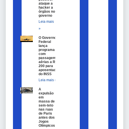
ataque a
hacker a
órgãos no
governo
Leia mais
»
O Governo
Federal
lança
programa
com
passagem
aérias a R$
200 para
aposentados
do INSS
Leia mais »
A
expulsão
em
massa de
sem-teto
nas ruas
de Paris
antes dos
Jogos
Olímpicos