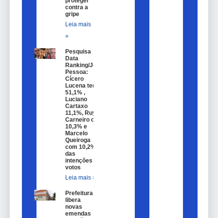
proteger
contra a
gripe
Leia mais
»
Pesquisa
Data
Ranking/João
Pessoa:
Cícero
Lucena tem
51,1% ,
Luciano
Cartaxo
11,1%, Ruy
Carneiro com
10,3% e
Marcelo
Queiroga
com 10,2%
das
intenções de
votos
Leia mais »
Prefeitura
libera
novas
emendas