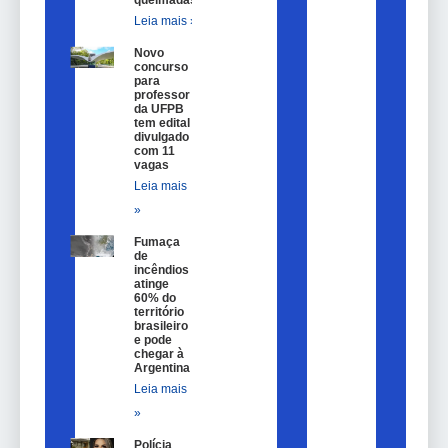
Leia mais »
Novo
concurso
para
professor
da UFPB
tem edital
divulgado
com 11
vagas
Leia mais
»
Fumaça
de
incêndios
atinge
60% do
território
brasileiro
e pode
chegar à
Argentina
Leia mais
»
Polícia