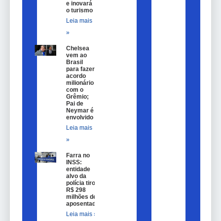
e inovará
o turismo
Leia mais
»
Chelsea
vem ao
Brasil
para fazer
acordo
milionário
com o
Grêmio;
Pai de
Neymar é
envolvido
Leia mais
»
Farra no
INSS:
entidade
alvo da
polícia tirou
R$ 298
milhões de
aposentados
Leia mais »