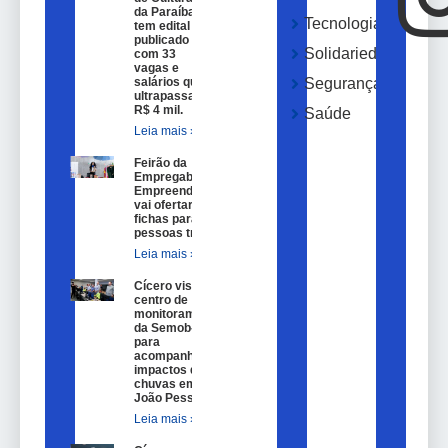
da Paraíba
Tecnologia
tem edital
publicado
Solidariedade
com 33
vagas e
salários que
Segurança
ultrapassam
R$ 4 mil.
Saúde
Leia mais »
Feirão da
Empregabilidade e
Empreendedorismo
vai ofertar 100
fichas para
pessoas trans.
Leia mais »
Cícero visita
centro de
monitoramento
da Semob-JP
para
acompanhar
impactos das
chuvas em
João Pessoa.
Leia mais »