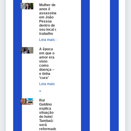
Mulher de 25
anos é
assassinada
em João
Pessoa
dentro de
seu local de
trabalho
Leia mais »
A época
em que o
amor era
visto
como
doença –
e tinha
‘cura’
Leia mais
»
Rui
Galdino
explica
situação
do hotel
Tambaú:
será
reformado