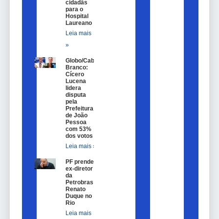
cidadãs
para o
Hospital
Laureano
Leia mais
»
Globo/Cabo
Branco:
Cícero
Lucena
lidera
disputa
pela
Prefeitura
de João
Pessoa
com 53%
dos votos
Leia mais »
PF prende
ex-diretor
da
Petrobras
Renato
Duque no
Rio
Leia mais