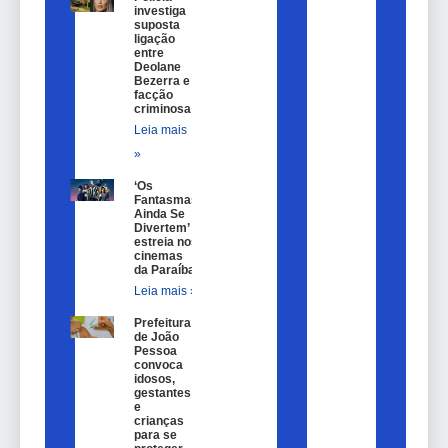
investiga
suposta
ligação
entre
Deolane
Bezerra e
facção
criminosa
Leia mais
»
‘Os
Fantasmas
Ainda Se
Divertem’
estreia nos
cinemas
da Paraíba
Leia mais »
Prefeitura
de João
Pessoa
convoca
idosos,
gestantes
e
crianças
para se