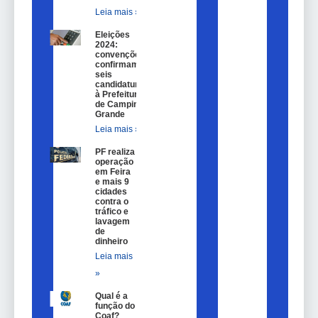
Leia mais »
Eleições
2024:
convenções
confirmam
seis
candidaturas
à Prefeitura
de Campina
Grande
Leia mais »
PF realiza
operação
em Feira
e mais 9
cidades
contra o
tráfico e
lavagem
de
dinheiro
Leia mais
»
Qual é a
função do
Coaf?