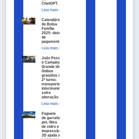
ChatGPT.
Leia mais »
Calendário
do Bolsa
Família
2025: datas
de
pagamento.
Leia mais »
João Pessoa
e Campina
Grande têm
ônibus
gratuitos no
2º turno;
transporte
intermunicipal
sofre
alteração
Leia mais »
Foguete
de garrafa
pet, fibra
de vidro e
impressão
3D ajuda a