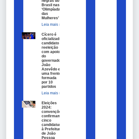
negras do
Brasil nas
‘Olimpíadas
das
Mulheres’
Leia mais »
Cícero é
oficializado
candidato a
reeleição
com apoio
do
governador
João
Azevêdo e
uma frente
formada
por 10
partidos
Leia mais »
Eleições
2024:
convenções
confirmam
cinco
candidaturas
à Prefeitura
de João
Pessoa