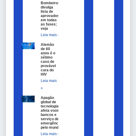
Bombeiros
divulga
lista de
aprovados
em todas
as fases;
veja
Leia mais »
Alemão
de 60
anos é o
sétimo
caso de
provável
cura do
HIV
Leia mais
»
Apagão
global de
tecnologia
afeta voos,
bancos e
serviço de
emergência
pelo mundo
Leia mais »