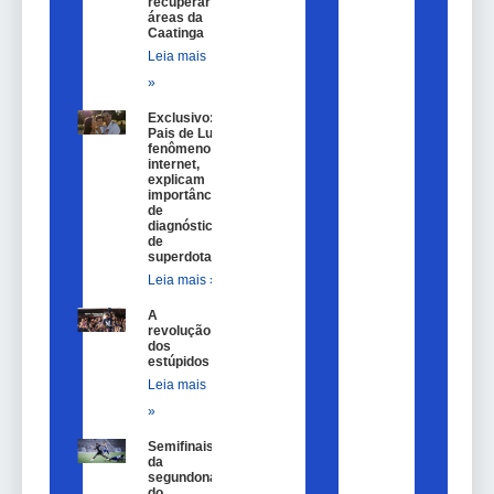
recuperar
áreas da
Caatinga
Leia mais
»
Exclusivo:
Pais de Lulu,
fenômeno na
internet,
explicam
importância
de
diagnóstico
de
superdotação
Leia mais »
A
revolução
dos
estúpidos
Leia mais
»
Semifinais
da
segundona
do