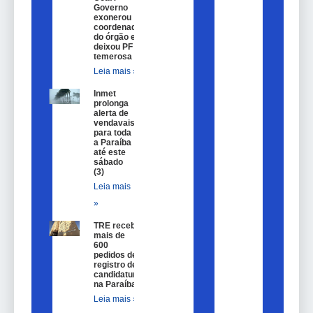
Governo
exonerou
coordenador
do órgão e
deixou PF
temerosa
Leia mais »
Inmet
prolonga
alerta de
vendavais
para toda
a Paraíba
até este
sábado
(3)
Leia mais
»
TRE recebe
mais de
600
pedidos de
registro de
candidatura
na Paraíba
Leia mais »