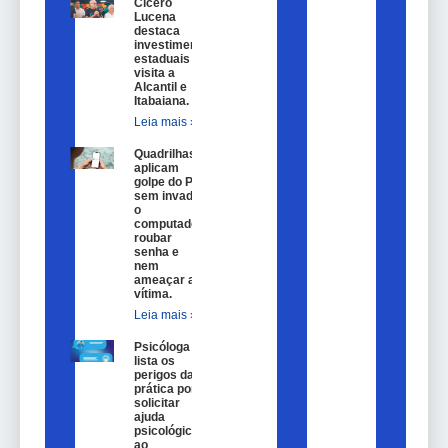
Cícero
Lucena
destaca
investimentos
estaduais em
visita a
Alcantil e
Itabaiana.
Leia mais »
Quadrilhas
aplicam
golpe do Pix
sem invadir
o
computador,
roubar
senha e
nem
ameaçar a
vítima.
Leia mais »
Psicóloga
lista os
perigos da
prática por
solicitar
ajuda
psicológica
ao