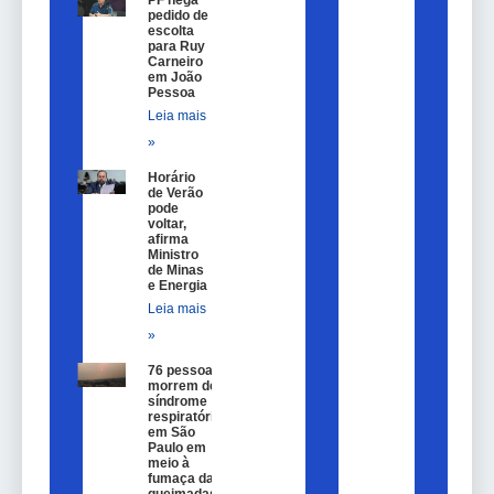
pedido de
escolta
para Ruy
Carneiro
em João
Pessoa
Leia mais
»
Horário
de Verão
pode
voltar,
afirma
Ministro
de Minas
e Energia
Leia mais
»
76 pessoas
morrem de
síndrome
respiratória
em São
Paulo em
meio à
fumaça das
queimadas