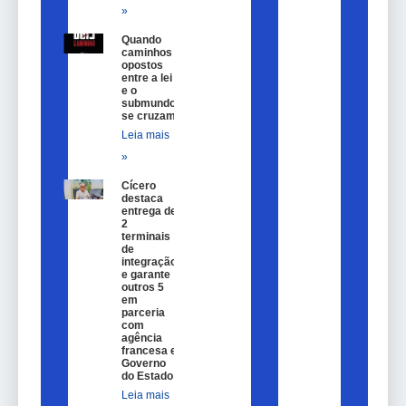
»
Quando
caminhos
opostos
entre a lei
e o
submundo
se cruzam
Leia mais
»
Cícero
destaca
entrega de
2
terminais
de
integração
e garante
outros 5
em
parceria
com
agência
francesa e
Governo
do Estado
Leia mais