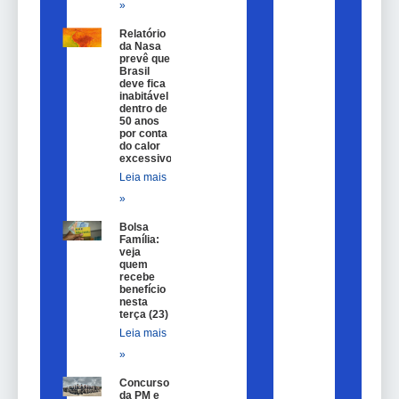
»
Relatório
da Nasa
prevê que
Brasil
deve fica
inabitável
dentro de
50 anos
por conta
do calor
excessivo
Leia mais
»
Bolsa
Família:
veja
quem
recebe
benefício
nesta
terça (23)
Leia mais
»
Concurso
da PM e