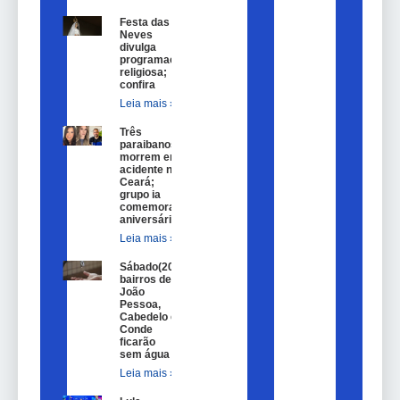
Festa das
Neves
divulga
programação
religiosa;
confira
Leia mais »
Três
paraibanos
morrem em
acidente no
Ceará;
grupo ia
comemorar
aniversário
Leia mais »
Sábado(20)
bairros de
João
Pessoa,
Cabedelo e
Conde
ficarão
sem água
Leia mais »