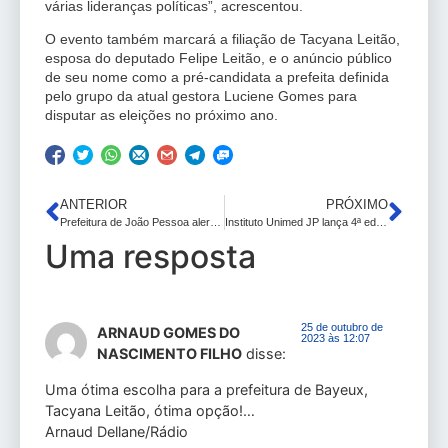
várias lideranças políticas”, acrescentou.
O evento também marcará a filiação de Tacyana Leitão,
esposa do deputado Felipe Leitão, e o anúncio público
de seu nome como a pré-candidata a prefeita definida
pelo grupo da atual gestora Luciene Gomes para
disputar as eleições no próximo ano.
ANTERIOR
PRÓXIMO
Prefeitura de João Pessoa alerta sobre a importância da vacinação contra paralisia infantil
Instituto Unimed JP lança 4ª edição de projeto social que ajuda mulheres com suspeita de câncer de mama
Uma resposta
25 de outubro de
ARNAUD GOMES DO
2023 às 12:07
NASCIMENTO FILHO
disse:
Uma ótima escolha para a prefeitura de Bayeux,
Tacyana Leitão, ótima opção!…
Arnaud Dellane/Rádio