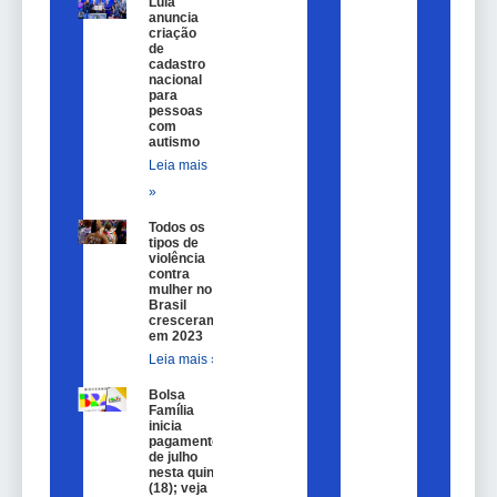
Lula
anuncia
criação
de
cadastro
nacional
para
pessoas
com
autismo
Leia mais
»
Todos os
tipos de
violência
contra
mulher no
Brasil
cresceram
em 2023
Leia mais »
Bolsa
Família
inicia
pagamentos
de julho
nesta quinta
(18); veja