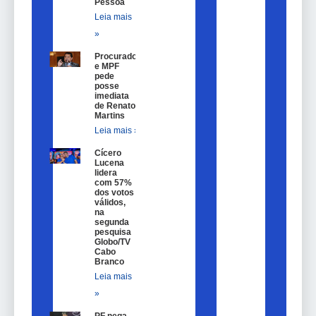
Pessoa
Leia mais
»
Procurador
e MPF
pede
posse
imediata
de Renato
Martins
Leia mais »
Cícero
Lucena
lidera
com 57%
dos votos
válidos,
na
segunda
pesquisa
Globo/TV
Cabo
Branco
Leia mais
»
PF nega