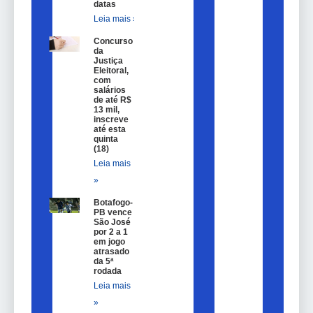
datas
Leia mais »
Concurso
da
Justiça
Eleitoral,
com
salários
de até R$
13 mil,
inscreve
até esta
quinta
(18)
Leia mais
»
Botafogo-
PB vence
São José
por 2 a 1
em jogo
atrasado
da 5ª
rodada
Leia mais
»