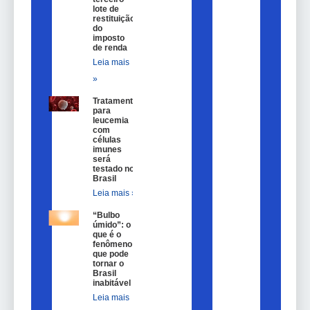
lote de
restituição
do
imposto
de renda
Leia mais
»
Tratamento
para
leucemia
com
células
imunes
será
testado no
Brasil
Leia mais »
“Bulbo
úmido”: o
que é o
fenômeno
que pode
tornar o
Brasil
inabitável
Leia mais