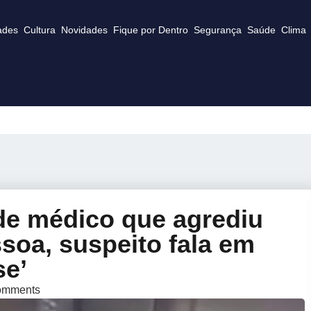
ades
Cultura
Novidades
Fique por Dentro
Segurança
Saúde
Clima
 de médico que agrediu
oa, suspeito fala em
se’
omments