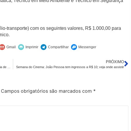
mática, Técnico em Meio Ambiente e Técnico em Segurança
io-transporte) com os seguintes valores, R$ 1.000,00 para
nico.
PRÓXIMO
Prefeitura investe R$ 9 milhões na infraestrutura da Comunidade Maria de Nazaré e beneficia 608 famílias
Semana do Cinema: João Pessoa tem ingressos a R$ 10; veja onde assistir
Campos obrigatórios são marcados com
*