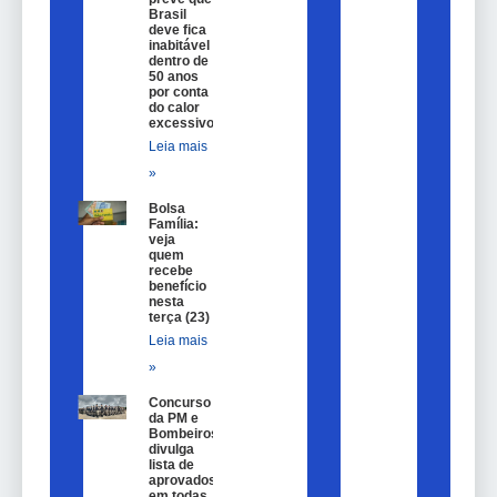
Brasil
deve fica
inabitável
dentro de
50 anos
por conta
do calor
excessivo
Leia mais
»
Bolsa
Família:
veja
quem
recebe
benefício
nesta
terça (23)
Leia mais
»
Concurso
da PM e
Bombeiros
divulga
lista de
aprovados
em todas