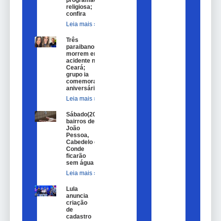
programação
religiosa;
confira
Leia mais »
Três
paraibanos
morrem em
acidente no
Ceará;
grupo ia
comemorar
aniversário
Leia mais »
Sábado(20)
bairros de
João
Pessoa,
Cabedelo e
Conde
ficarão
sem água
Leia mais »
Lula
anuncia
criação
de
cadastro