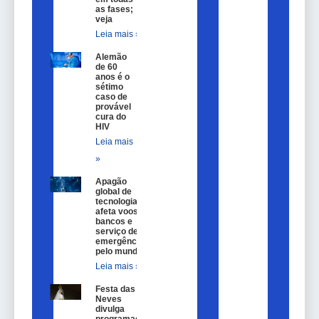
as fases;
veja
Leia mais »
Alemão
de 60
anos é o
sétimo
caso de
provável
cura do
HIV
Leia mais
»
Apagão
global de
tecnologia
afeta voos,
bancos e
serviço de
emergência
pelo mundo
Leia mais »
Festa das
Neves
divulga