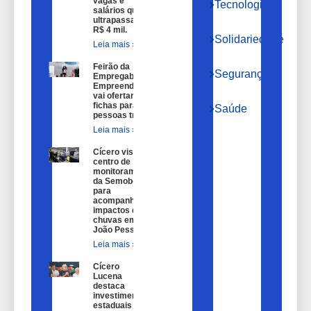
vagas e
Tecnologia
salários que
ultrapassam
R$ 4 mil.
Solidariedade
Leia mais »
Feirão da
Segurança
Empregabilidade e
Empreendedorismo
vai ofertar 100
fichas para
Saúde
pessoas trans.
Leia mais »
Cícero visita
centro de
monitoramento
da Semob-JP
para
acompanhar
impactos das
chuvas em
João Pessoa.
Leia mais »
Cícero
Lucena
destaca
investimentos
estaduais em