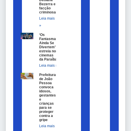
Deolane
Bezerra e
facção
criminosa
Leia mais
»
‘Os
Fantasmas
Ainda Se
Divertem’
estreia nos
cinemas
da Paraíba
Leia mais »
Prefeitura
de João
Pessoa
convoca
idosos,
gestantes
e
crianças
para se
proteger
contra a
gripe
Leia mais