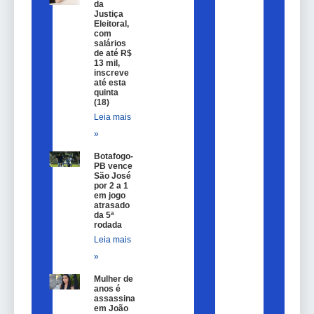
da
Justiça
Eleitoral,
com
salários
de até R$
13 mil,
inscreve
até esta
quinta
(18)
Leia mais
»
Botafogo-
PB vence
São José
por 2 a 1
em jogo
atrasado
da 5ª
rodada
Leia mais
»
Mulher de 25
anos é
assassinada
em João