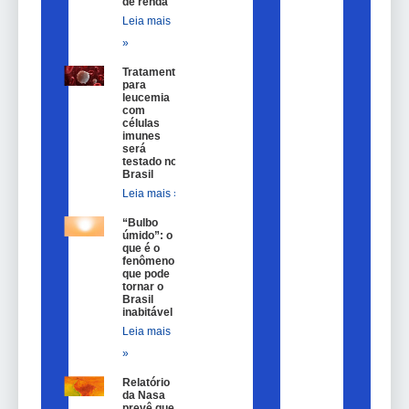
de renda
Leia mais
»
Tratamento
para
leucemia
com
células
imunes
será
testado no
Brasil
Leia mais »
“Bulbo
úmido”: o
que é o
fenômeno
que pode
tornar o
Brasil
inabitável
Leia mais
»
Relatório
da Nasa
prevê que