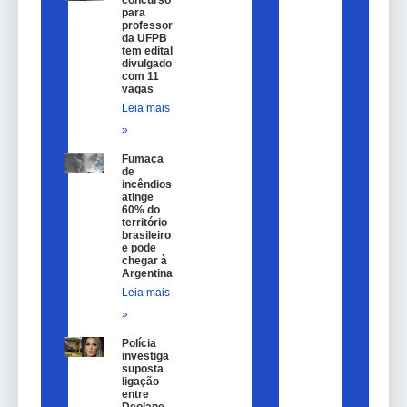
concurso
para
professor
da UFPB
tem edital
divulgado
com 11
vagas
Leia mais
»
Fumaça
de
incêndios
atinge
60% do
território
brasileiro
e pode
chegar à
Argentina
Leia mais
»
Polícia
investiga
suposta
ligação
entre