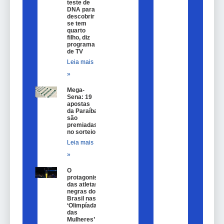
teste de
DNA para
descobrir
se tem
quarto
filho, diz
programa
de TV
Leia mais
»
Mega-
Sena: 19
apostas
da Paraíba
são
premiadas
no sorteio
Leia mais
»
O
protagonismo
das atletas
negras do
Brasil nas
‘Olimpíadas
das
Mulheres’