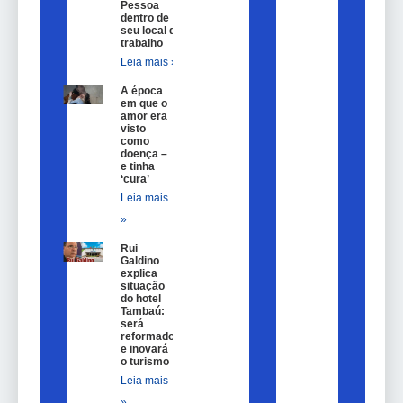
Pessoa
dentro de
seu local de
trabalho
Leia mais »
A época
em que o
amor era
visto
como
doença –
e tinha
‘cura’
Leia mais
»
Rui
Galdino
explica
situação
do hotel
Tambaú:
será
reformado
e inovará
o turismo
Leia mais
»