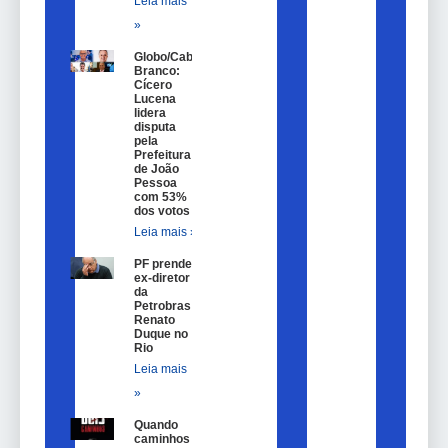
Leia mais
»
Globo/Cabo
Branco:
Cícero
Lucena
lidera
disputa
pela
Prefeitura
de João
Pessoa
com 53%
dos votos
Leia mais »
PF prende
ex-diretor
da
Petrobras
Renato
Duque no
Rio
Leia mais
»
Quando
caminhos