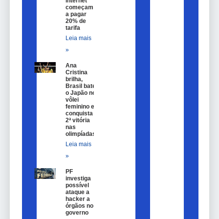
internet
começam
a pagar
20% de
tarifa
Leia mais
»
Ana
Cristina
brilha,
Brasil bate
o Japão no
vôlei
feminino e
conquista
2ª vitória
nas
olimpíadas
Leia mais
»
PF
investiga
possível
ataque a
hacker a
órgãos no
governo