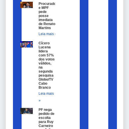
Procurador
e MPF
pede
posse
imediata
de Renato
Martins
Leia mais »
Cícero
Lucena
lidera
com 57%
dos votos
válidos,
na
segunda
pesquisa
Globo/TV
Cabo
Branco
Leia mais
»
PF nega
pedido de
escolta
para Ruy
Carneiro