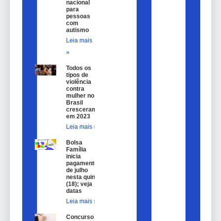
nacional
para
pessoas
com
autismo
Leia mais
»
Todos os
tipos de
violência
contra
mulher no
Brasil
cresceram
em 2023
Leia mais »
Bolsa
Família
inicia
pagamentos
de julho
nesta quinta
(18); veja
datas
Leia mais »
Concurso