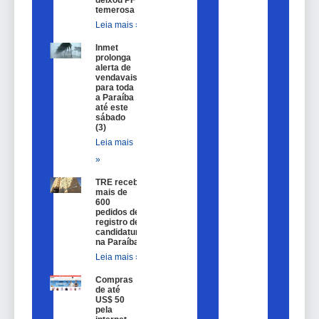
deixou PF
temerosa
Leia mais »
Inmet
prolonga
alerta de
vendavais
para toda
a Paraíba
até este
sábado
(3)
Leia mais
»
TRE recebe
mais de
600
pedidos de
registro de
candidatura
na Paraíba
Leia mais »
Compras
de até
US$ 50
pela