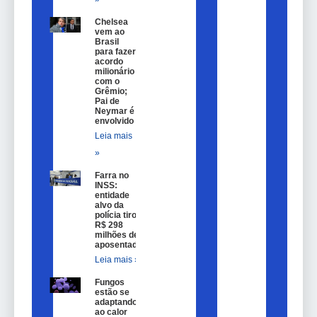
Chelsea
vem ao
Brasil
para fazer
acordo
milionário
com o
Grêmio;
Pai de
Neymar é
envolvido
Leia mais
»
Farra no
INSS:
entidade
alvo da
polícia tirou
R$ 298
milhões de
aposentados
Leia mais »
Fungos
estão se
adaptando
ao calor