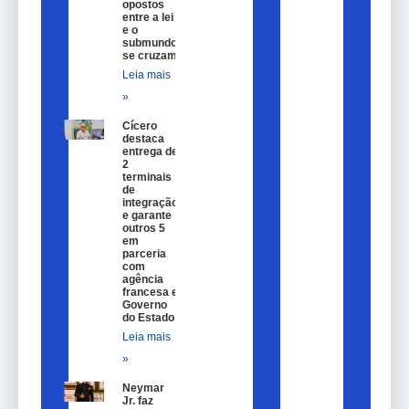
opostos
entre a lei
e o
submundo
se cruzam
Leia mais
»
Cícero
destaca
entrega de
2
terminais
de
integração
e garante
outros 5
em
parceria
com
agência
francesa e
Governo
do Estado
Leia mais
»
Neymar
Jr. faz