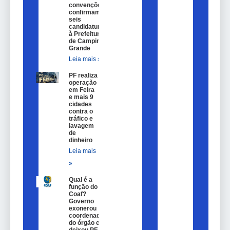
convenções
confirmam
seis
candidaturas
à Prefeitura
de Campina
Grande
Leia mais »
PF realiza
operação
em Feira
e mais 9
cidades
contra o
tráfico e
lavagem
de
dinheiro
Leia mais
»
Qual é a
função do
Coaf?
Governo
exonerou
coordenador
do órgão e