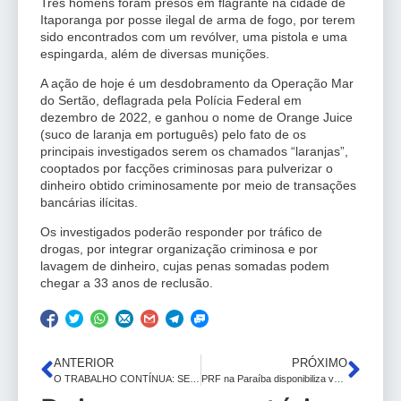
Três homens foram presos em flagrante na cidade de
Itaporanga por posse ilegal de arma de fogo, por terem
sido encontrados com um revólver, uma pistola e uma
espingarda, além de diversas munições.
A ação de hoje é um desdobramento da Operação Mar
do Sertão, deflagrada pela Polícia Federal em
dezembro de 2022, e ganhou o nome de Orange Juice
(suco de laranja em português) pelo fato de os
principais investigados serem os chamados “laranjas”,
cooptados por facções criminosas para pulverizar o
dinheiro obtido criminosamente por meio de transações
bancárias ilícitas.
Os investigados poderão responder por tráfico de
drogas, por integrar organização criminosa e por
lavagem de dinheiro, cujas penas somadas podem
chegar a 33 anos de reclusão.
ANTERIOR
PRÓXIMO
O TRABALHO CONTÍNUA: SENADORA DANIELA E ALBERTO DO DNOCS DÃO ASSISTÊNCIA E TÍTULO DE PROPRIEDADE A MAIS DE 1000 FAMÍLIAS…
PRF na Paraíba disponibiliza vagas de estágio remunerado para estudantes universitários; veja áreas