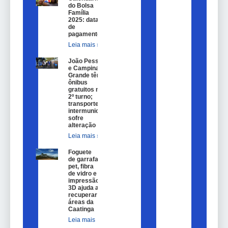
do Bolsa
Família
2025: datas
de
pagamento.
Leia mais »
João Pessoa
e Campina
Grande têm
ônibus
gratuitos no
2º turno;
transporte
intermunicipal
sofre
alteração
Leia mais »
Foguete
de garrafa
pet, fibra
de vidro e
impressão
3D ajuda a
recuperar
áreas da
Caatinga
Leia mais