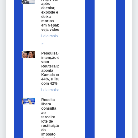
após
decolar,
explode e
deixa
mortos
em Nepal;
veja vídeo
Leia mais
»
Pesquisa de
intenção de
voto
Reuters/Ipsos
aponta
Kamala com
44%, e Trump
com 42%
Leia mais »
Receita
libera
consulta
ao
terceiro
lote de
restituição
do
imposto