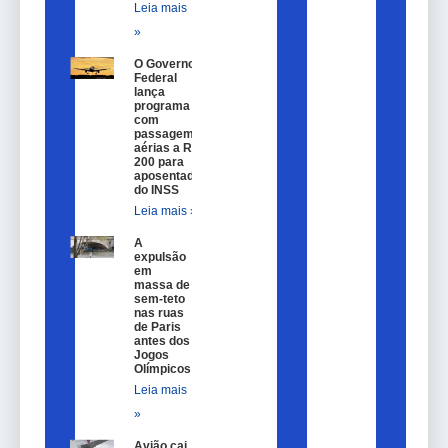
Leia mais
»
O Governo
Federal
lança
programa
com
passagem
aérias a R$
200 para
aposentados
do INSS
Leia mais »
A
expulsão
em
massa de
sem-teto
nas ruas
de Paris
antes dos
Jogos
Olímpicos
Leia mais
»
Avião cai