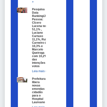
»
Pesquisa
Data
Ranking/João
Pessoa:
Cícero
Lucena tem
51,1% ,
Luciano
Cartaxo
11,1%, Ruy
Carneiro com
10,3% e
Marcelo
Queiroga
com 10,2%
das
intenções de
votos
Leia mais »
Prefeitura
libera
novas
emendas
cidadãs
para o
Hospital
Laureano