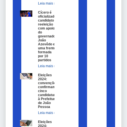
Leia mais »
Cícero é
oficializado
candidato a
reeleição
com apoio
do
governador
João
Azevêdo e
uma frente
formada
por 10
partidos
Leia mais »
Eleições
2024:
convenções
confirmam
cinco
candidaturas
à Prefeitura
de João
Pessoa
Leia mais »
Eleições
2024: