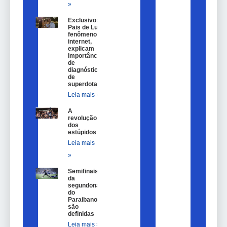
»
Exclusivo:
Pais de Lulu,
fenômeno na
internet,
explicam
importância
de
diagnóstico
de
superdotação
Leia mais »
A
revolução
dos
estúpidos
Leia mais
»
Semifinais
da
segundona
do
Paraibano
são
definidas
Leia mais »