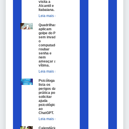
visita a
Alcantil e
Itabaiana.
Leia mais »
Quadrilhas
aplicam
golpe do Pix
sem invadir
o
computador,
roubar
senha e
nem
ameaçar a
vítima.
Leia mais »
Psicóloga
lista os
perigos da
prática por
solicitar
ajuda
psicológica
ao
ChatGPT.
Leia mais »
Calendário