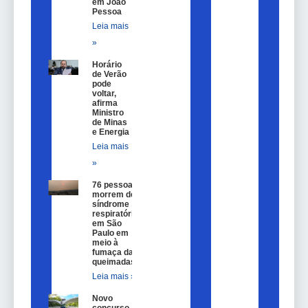
em João
Pessoa
Leia mais
»
Horário
de Verão
pode
voltar,
afirma
Ministro
de Minas
e Energia
Leia mais
»
76 pessoas
morrem de
síndrome
respiratória
em São
Paulo em
meio à
fumaça das
queimadas
Leia mais »
Novo