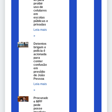
lei para
proibir
uso de
celulares
em
escolas
públicas e
privadas
Leia mais
»
Detentos
brigam e
polícia é
acionada
para
conter
confusão
em
presídio
de João
Pessoa
Leia mais
»
Procurador
e MPF
pede
posse