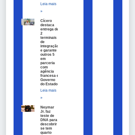
Leia mais
»
Cícero
destaca
entrega de
2
terminais
de
integração
e garante
outros 5
em
parceria
com
agência
francesa e
Governo
do Estado
Leia mais
»
Neymar
Jr. faz
teste de
DNA para
descobrir
se tem
quarto