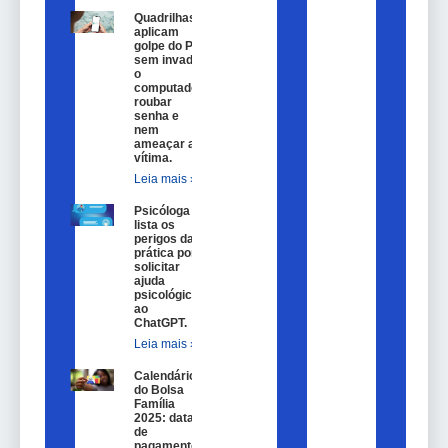
Quadrilhas
aplicam
golpe do Pix
sem invadir
o
computador,
roubar
senha e
nem
ameaçar a
vítima.
Leia mais »
Psicóloga
lista os
perigos da
prática por
solicitar
ajuda
psicológica
ao
ChatGPT.
Leia mais »
Calendário
do Bolsa
Família
2025: datas
de
pagamento.