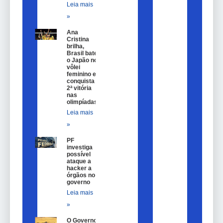
Leia mais
»
Ana
Cristina
brilha,
Brasil bate
o Japão no
vôlei
feminino e
conquista
2ª vitória
nas
olimpíadas
Leia mais
»
PF
investiga
possível
ataque a
hacker a
órgãos no
governo
Leia mais
»
O Governo