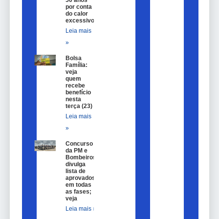
50 anos
por conta
do calor
excessivo
Leia mais
»
Bolsa
Família:
veja
quem
recebe
benefício
nesta
terça (23)
Leia mais
»
Concurso
da PM e
Bombeiros
divulga
lista de
aprovados
em todas
as fases;
veja
Leia mais »