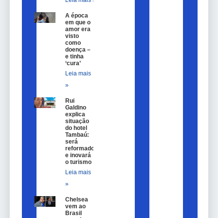
Leia mais »
A época
em que o
amor era
visto
como
doença –
e tinha
‘cura’
Leia mais
»
Rui
Galdino
explica
situação
do hotel
Tambaú:
será
reformado
e inovará
o turismo
Leia mais
»
Chelsea
vem ao
Brasil