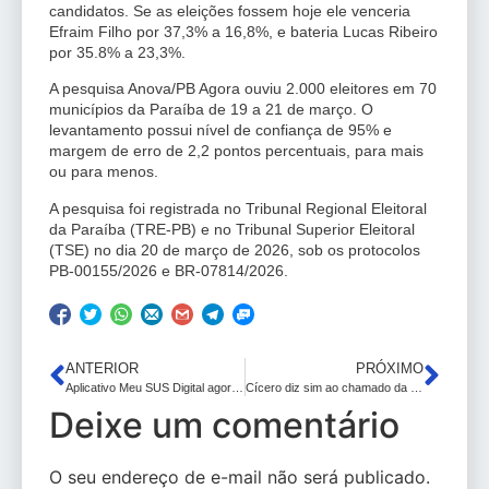
candidatos. Se as eleições fossem hoje ele venceria
Efraim Filho por 37,3% a 16,8%, e bateria Lucas Ribeiro
por 35.8% a 23,3%.
A pesquisa Anova/PB Agora ouviu 2.000 eleitores em 70
municípios da Paraíba de 19 a 21 de março. O
levantamento possui nível de confiança de 95% e
margem de erro de 2,2 pontos percentuais, para mais
ou para menos.
A pesquisa foi registrada no Tribunal Regional Eleitoral
da Paraíba (TRE-PB) e no Tribunal Superior Eleitoral
(TSE) no dia 20 de março de 2026, sob os protocolos
PB-00155/2026 e BR-07814/2026.
ANTERIOR
PRÓXIMO
Aplicativo Meu SUS Digital agora possibilita o agendamento de consultas em UBS
Cícero diz sim ao chamado da Paraíba e confirma pré-candidatura ao Governo do Estado
Deixe um comentário
O seu endereço de e-mail não será publicado.