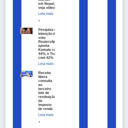
em Nepal;
veja vídeo
Leia mais
»
Pesquisa de
intenção de
voto
Reuters/Ipsos
aponta
Kamala com
44%, e Trump
com 42%
Leia mais »
Receita
libera
consulta
ao
terceiro
lote de
restituição
do
imposto
de renda
Leia mais
»