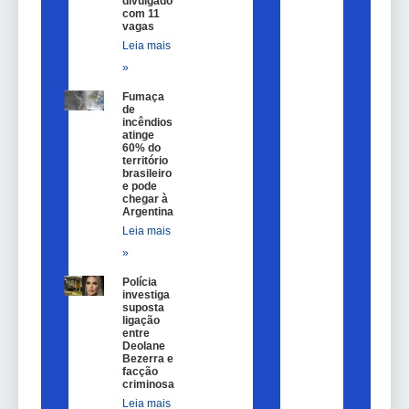
divulgado
com 11
vagas
Leia mais
»
Fumaça
de
incêndios
atinge
60% do
território
brasileiro
e pode
chegar à
Argentina
Leia mais
»
Polícia
investiga
suposta
ligação
entre
Deolane
Bezerra e
facção
criminosa
Leia mais