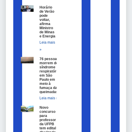
Horário
de Verão
pode
voltar,
afirma
Ministro
de Minas
e Energia
Leia mais
»
76 pessoas
morrem de
síndrome
respiratória
em São
Paulo em
meio à
fumaça das
queimadas
Leia mais »
Novo
concurso
para
professor
da UFPB
tem edital