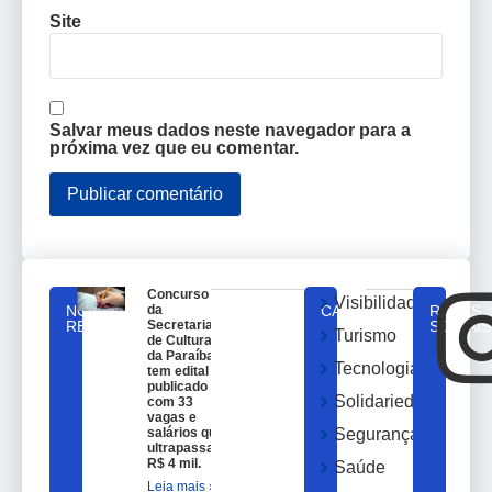
Site
Salvar meus dados neste navegador para a
próxima vez que eu comentar.
Concurso
Visibilidade
NOTICIAS
da
CATEGORIAS
REDES
RELACIONADAS
Secretaria
SOCIAIS
Turismo
de Cultura
da Paraíba
Tecnologia
tem edital
publicado
Solidariedade
com 33
vagas e
salários que
Segurança
ultrapassam
R$ 4 mil.
Saúde
Leia mais »