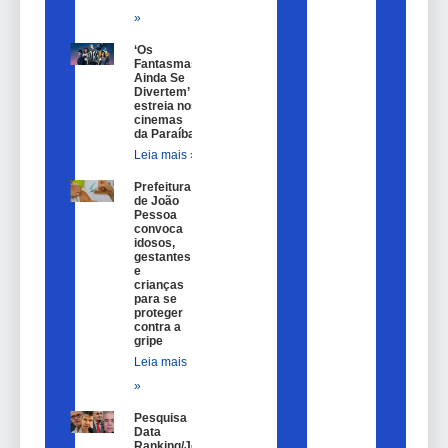
»
‘Os
Fantasmas
Ainda Se
Divertem’
estreia nos
cinemas
da Paraíba
Leia mais »
Prefeitura
de João
Pessoa
convoca
idosos,
gestantes
e
crianças
para se
proteger
contra a
gripe
Leia mais
»
Pesquisa
Data
Ranking/João