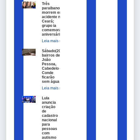
Três
paraibanos
morrem em
acidente no
Ceará;
grupo ia
comemorar
aniversário
Leia mais »
Sábado(20)
bairros de
João
Pessoa,
Cabedelo e
Conde
ficarão
sem água
Leia mais »
Lula
anuncia
criação
de
cadastro
nacional
para
pessoas
com
autismo