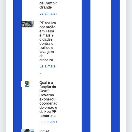
de Campina
Grande
Leia mais »
PF realiza
operação
em Feira
e mais 9
cidades
contra o
tráfico e
lavagem
de
dinheiro
Leia mais
»
Qual é a
função do
Coaf?
Governo
exonerou
coordenador
do órgão e
deixou PF
temerosa
Leia mais »
Inmet