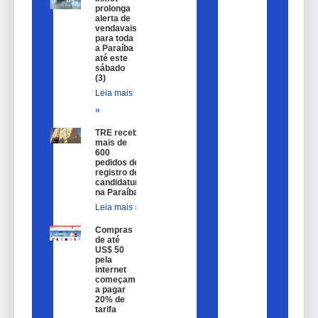
prolonga
alerta de
vendavais
para toda
a Paraíba
até este
sábado
(3)
Leia mais
»
TRE recebe
mais de
600
pedidos de
registro de
candidatura
na Paraíba
Leia mais »
Compras
de até
US$ 50
pela
internet
começam
a pagar
20% de
tarifa