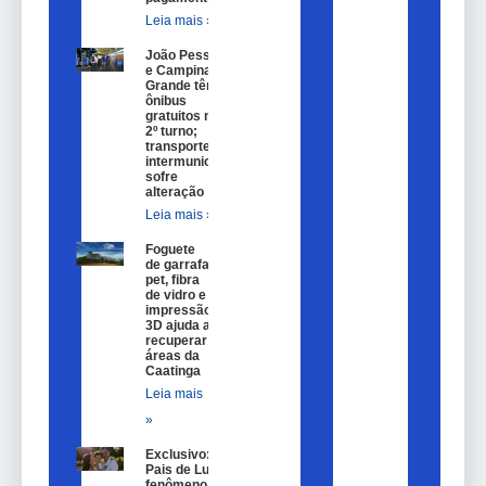
Leia mais »
João Pessoa
e Campina
Grande têm
ônibus
gratuitos no
2º turno;
transporte
intermunicipal
sofre
alteração
Leia mais »
Foguete
de garrafa
pet, fibra
de vidro e
impressão
3D ajuda a
recuperar
áreas da
Caatinga
Leia mais
»
Exclusivo:
Pais de Lulu,
fenômeno na