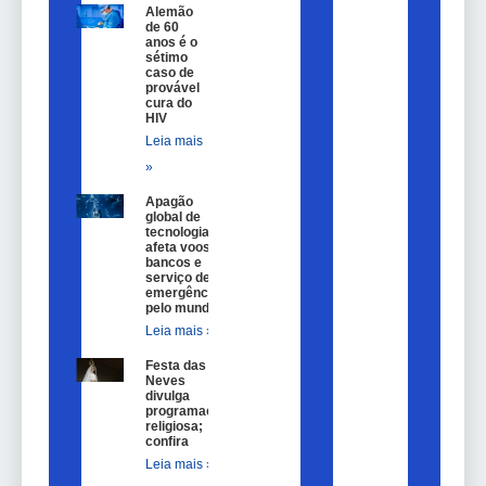
Alemão
de 60
anos é o
sétimo
caso de
provável
cura do
HIV
Leia mais
»
Apagão
global de
tecnologia
afeta voos,
bancos e
serviço de
emergência
pelo mundo
Leia mais »
Festa das
Neves
divulga
programação
religiosa;
confira
Leia mais »