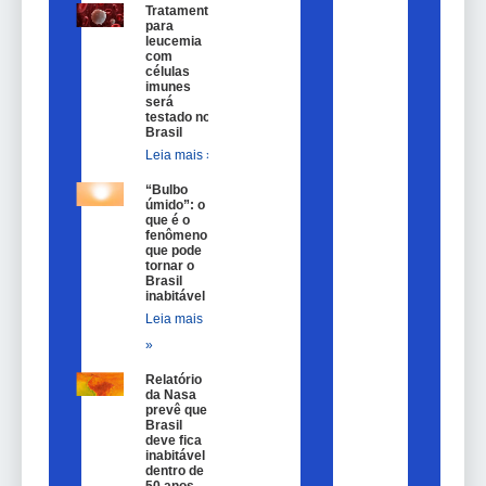
Tratamento
para
leucemia
com
células
imunes
será
testado no
Brasil
Leia mais »
“Bulbo
úmido”: o
que é o
fenômeno
que pode
tornar o
Brasil
inabitável
Leia mais
»
Relatório
da Nasa
prevê que
Brasil
deve fica
inabitável
dentro de