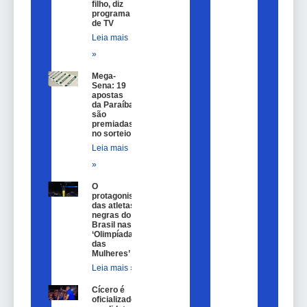
filho, diz
programa
de TV
Leia mais
»
Mega-
Sena: 19
apostas
da Paraíba
são
premiadas
no sorteio
Leia mais
»
O
protagonismo
das atletas
negras do
Brasil nas
‘Olimpíadas
das
Mulheres’
Leia mais »
Cícero é
oficializado