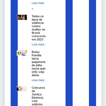
Leia mais
»
Todos os
tipos de
violência
contra
mulher no
Brasil
cresceram
em 2023
Leia mais »
Bolsa
Família
inicia
pagamentos
de julho
nesta quinta
(18); veja
datas
Leia mais »
Concurso
da
Justiça
Eleitoral,
com
salários