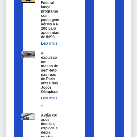
Federal
lança
programa
com
passagem
aérias a R$
200 para
aposentados
do INSS
Leia mais »
A
expulsão
em
massa de
sem-teto
nas ruas
de Paris
antes dos
Jogos
Olímpicos
Leia mais
»
Avião cai
após
decolar,
explode e
deixa
mortos