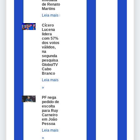
imediata
de Renato
Martins
Leia mais »
Cícero
Lucena
lidera
com 57%
dos votos
válidos,
na
segunda
pesquisa
Globo/TV
Cabo
Branco
Leia mais
»
PF nega
pedido de
escolta
para Ruy
Carneiro
em João
Pessoa
Leia mais
»