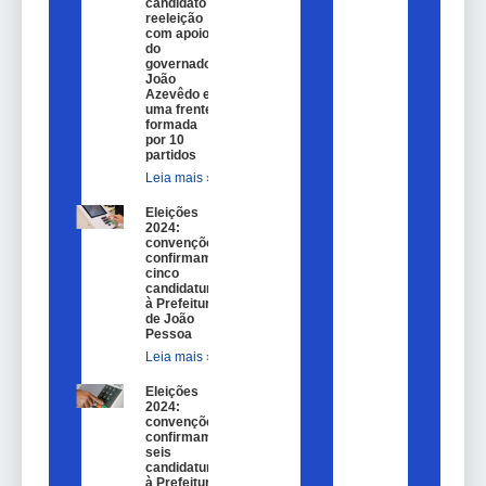
candidato a
reeleição
com apoio
do
governador
João
Azevêdo e
uma frente
formada
por 10
partidos
Leia mais »
Eleições
2024:
convenções
confirmam
cinco
candidaturas
à Prefeitura
de João
Pessoa
Leia mais »
Eleições
2024:
convenções
confirmam
seis
candidaturas
à Prefeitura