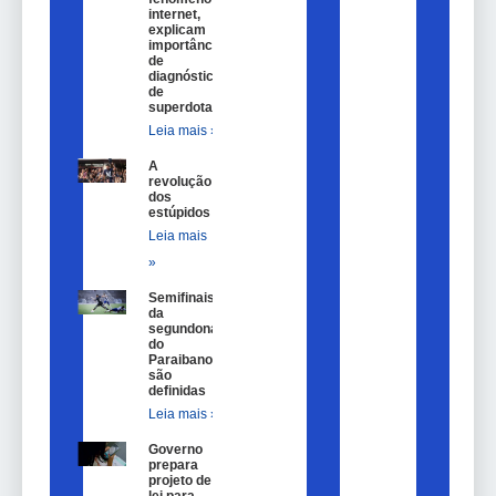
internet,
explicam
importância
de
diagnóstico
de
superdotação
Leia mais »
A
revolução
dos
estúpidos
Leia mais
»
Semifinais
da
segundona
do
Paraibano
são
definidas
Leia mais »
Governo
prepara
projeto de