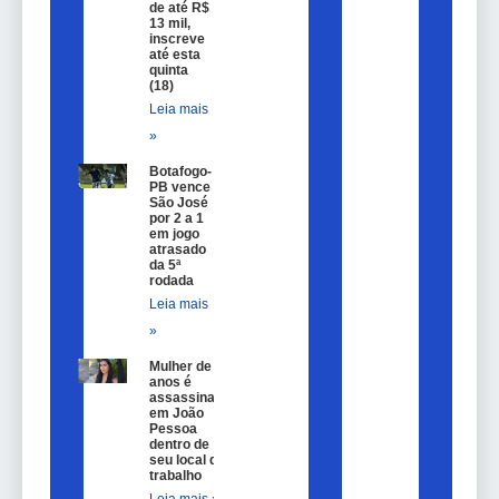
de até R$
13 mil,
inscreve
até esta
quinta
(18)
Leia mais
»
Botafogo-
PB vence
São José
por 2 a 1
em jogo
atrasado
da 5ª
rodada
Leia mais
»
Mulher de 25
anos é
assassinada
em João
Pessoa
dentro de
seu local de
trabalho