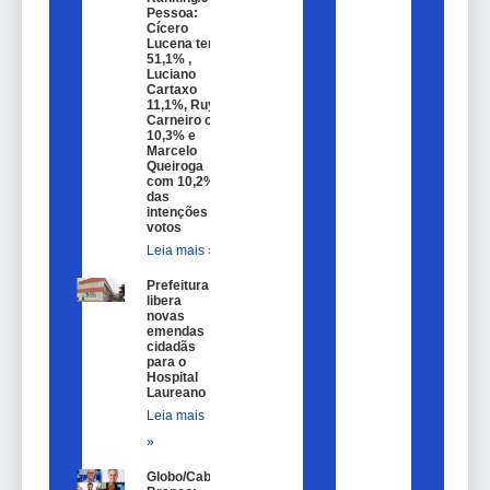
Pessoa:
Cícero
Lucena tem
51,1% ,
Luciano
Cartaxo
11,1%, Ruy
Carneiro com
10,3% e
Marcelo
Queiroga
com 10,2%
das
intenções de
votos
Leia mais »
Prefeitura
libera
novas
emendas
cidadãs
para o
Hospital
Laureano
Leia mais
»
Globo/Cabo