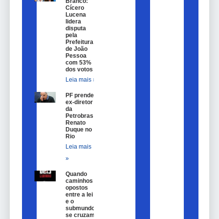
Branco:
Cícero
Lucena
lidera
disputa
pela
Prefeitura
de João
Pessoa
com 53%
dos votos
Leia mais »
PF prende
ex-diretor
da
Petrobras
Renato
Duque no
Rio
Leia mais
»
Quando
caminhos
opostos
entre a lei
e o
submundo
se cruzam