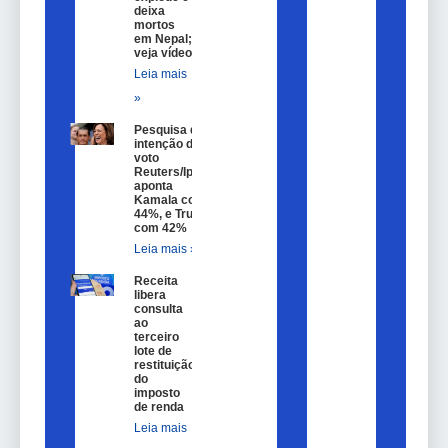
deixa
mortos
em Nepal;
veja vídeo
Leia mais
»
Pesquisa de
intenção de
voto
Reuters/Ipsos
aponta
Kamala com
44%, e Trump
com 42%
Leia mais »
Receita
libera
consulta
ao
terceiro
lote de
restituição
do
imposto
de renda
Leia mais