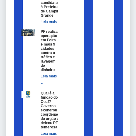
candidaturas
à Prefeitura
de Campina
Grande
Leia mais »
PF realiza
operação
em Feira
e mais 9
cidades
contra o
tráfico e
lavagem
de
dinheiro
Leia mais
»
Qual é a
função do
Coaf?
Governo
exonerou
coordenador
do órgão e
deixou PF
temerosa
Leia mais »