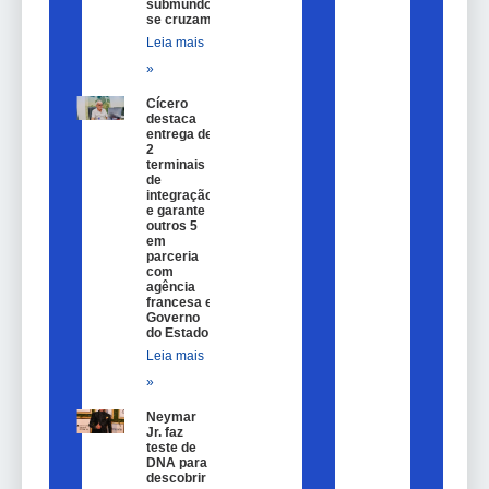
submundo
se cruzam
Leia mais
»
Cícero
destaca
entrega de
2
terminais
de
integração
e garante
outros 5
em
parceria
com
agência
francesa e
Governo
do Estado
Leia mais
»
Neymar
Jr. faz
teste de
DNA para
descobrir