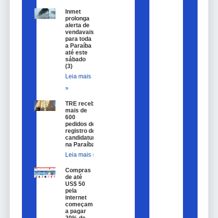
Inmet
prolonga
alerta de
vendavais
para toda
a Paraíba
até este
sábado
(3)
Leia mais
»
TRE recebe
mais de
600
pedidos de
registro de
candidatura
na Paraíba
Leia mais »
Compras
de até
US$ 50
pela
internet
começam
a pagar
20% de