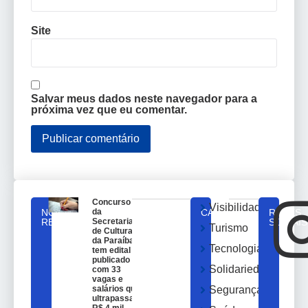
Site
Salvar meus dados neste navegador para a
próxima vez que eu comentar.
Concurso
Visibilidade
NOTICIAS
da
CATEGORIAS
REDES
RELACIONADAS
Secretaria
SOCIAIS
Turismo
de Cultura
da Paraíba
Tecnologia
tem edital
publicado
Solidariedade
com 33
vagas e
salários que
Segurança
ultrapassam
R$ 4 mil.