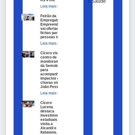
Saúde
Leia mais »
Feirão da
Empregabilidade e
Empreendedorismo
vai ofertar 100
fichas para
pessoas trans.
Leia mais »
Cícero visita
centro de
monitoramento
da Semob-JP
para
acompanhar
impactos das
chuvas em
João Pessoa.
Leia mais »
Cícero
Lucena
destaca
investimentos
estaduais em
visita a
Alcantil e
Itabaiana.