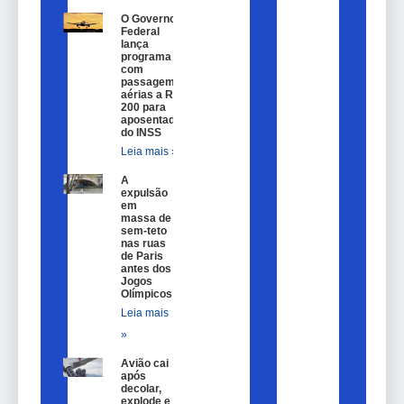
O Governo
Federal
lança
programa
com
passagem
aérias a R$
200 para
aposentados
do INSS
Leia mais »
A
expulsão
em
massa de
sem-teto
nas ruas
de Paris
antes dos
Jogos
Olímpicos
Leia mais
»
Avião cai
após
decolar,
explode e