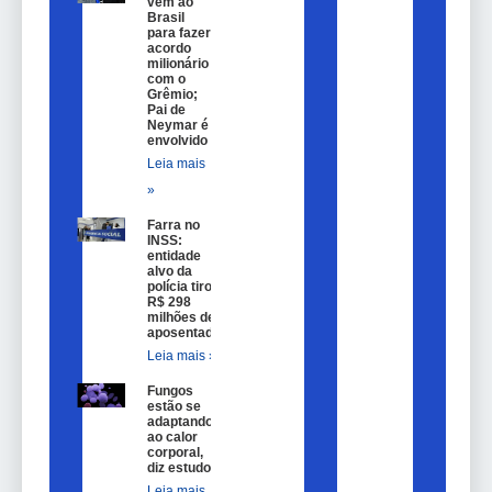
vem ao
Brasil
para fazer
acordo
milionário
com o
Grêmio;
Pai de
Neymar é
envolvido
Leia mais
»
Farra no
INSS:
entidade
alvo da
polícia tirou
R$ 298
milhões de
aposentados
Leia mais »
Fungos
estão se
adaptando
ao calor
corporal,
diz estudo
Leia mais