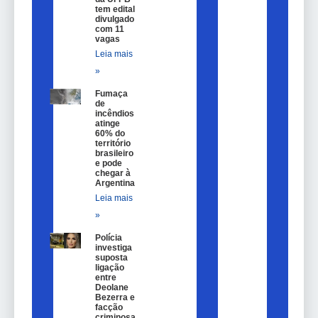
tem edital
divulgado
com 11
vagas
Leia mais
»
Fumaça
de
incêndios
atinge
60% do
território
brasileiro
e pode
chegar à
Argentina
Leia mais
»
Polícia
investiga
suposta
ligação
entre
Deolane
Bezerra e
facção
criminosa