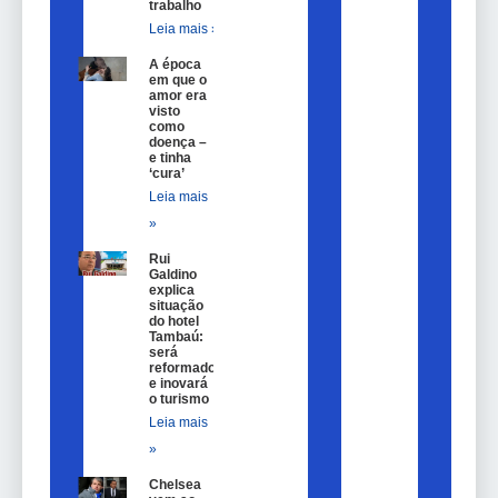
trabalho
Leia mais »
A época
em que o
amor era
visto
como
doença –
e tinha
‘cura’
Leia mais
»
Rui
Galdino
explica
situação
do hotel
Tambaú:
será
reformado
e inovará
o turismo
Leia mais
»
Chelsea