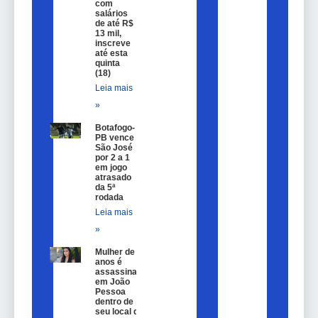
com
salários
de até R$
13 mil,
inscreve
até esta
quinta
(18)
Leia mais
»
Botafogo-
PB vence
São José
por 2 a 1
em jogo
atrasado
da 5ª
rodada
Leia mais
»
Mulher de 25
anos é
assassinada
em João
Pessoa
dentro de
seu local de