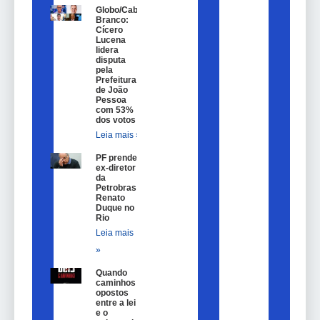
Globo/Cabo
Branco:
Cícero
Lucena
lidera
disputa
pela
Prefeitura
de João
Pessoa
com 53%
dos votos
Leia mais »
PF prende
ex-diretor
da
Petrobras
Renato
Duque no
Rio
Leia mais
»
Quando
caminhos
opostos
entre a lei
e o