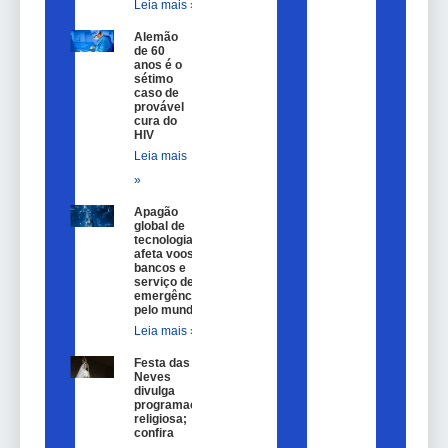
Leia mais »
Alemão
de 60
anos é o
sétimo
caso de
provável
cura do
HIV
Leia mais
»
Apagão
global de
tecnologia
afeta voos,
bancos e
serviço de
emergência
pelo mundo
Leia mais »
Festa das
Neves
divulga
programação
religiosa;
confira