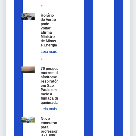
»
Horário
de Verão
pode
voltar,
afirma
Ministro
de Minas
e Energia
Leia mais
»
76 pessoas
morrem de
síndrome
respiratória
em São
Paulo em
meio à
fumaça das
queimadas
Leia mais »
Novo
concurso
para
professor
da UFPB