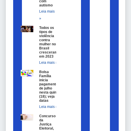
com
autismo
Leia mais
»
Todos os
tipos de
violência
contra
mulher no
Brasil
cresceram
em 2023
Leia mais »
Bolsa
Família
inicia
pagamentos
de julho
nesta quinta
(18); veja
datas
Leia mais »
Concurso
da
Justiça
Eleitoral,