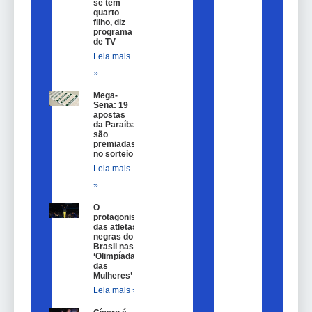
se tem
quarto
filho, diz
programa
de TV
Leia mais
»
Mega-
Sena: 19
apostas
da Paraíba
são
premiadas
no sorteio
Leia mais
»
O
protagonismo
das atletas
negras do
Brasil nas
‘Olimpíadas
das
Mulheres’
Leia mais »