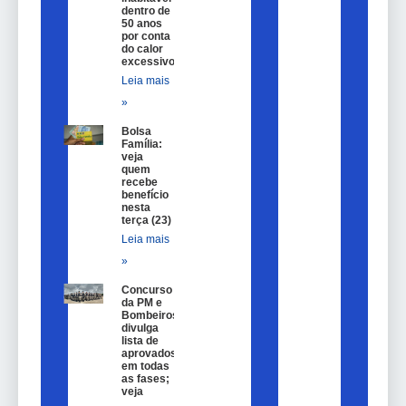
dentro de
50 anos
por conta
do calor
excessivo
Leia mais
»
Bolsa
Família:
veja
quem
recebe
benefício
nesta
terça (23)
Leia mais
»
Concurso
da PM e
Bombeiros
divulga
lista de
aprovados
em todas
as fases;
veja