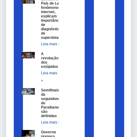
Pais de Lulu,
fenômeno na
internet,
explicam
importância
de
diagnóstico
de
superdotação
Leia mais »
A
revolução
dos
estúpidos
Leia mais
»
Semifinais
da
segundona
do
Paraibano
são
definidas
Leia mais »
Governo
prepara