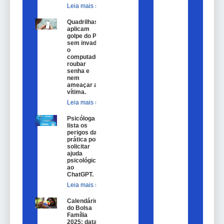
Leia mais »
Quadrilhas
aplicam
golpe do Pix
sem invadir
o
computador,
roubar
senha e
nem
ameaçar a
vítima.
Leia mais »
Psicóloga
lista os
perigos da
prática por
solicitar
ajuda
psicológica
ao
ChatGPT.
Leia mais »
Calendário
do Bolsa
Família
2025: datas