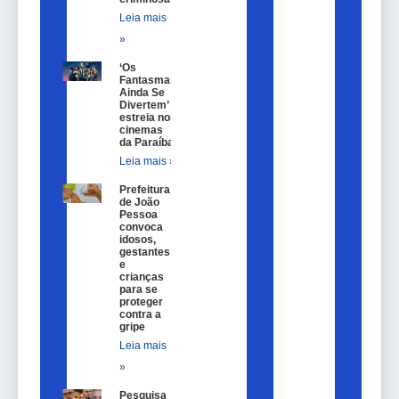
Leia mais
»
‘Os
Fantasmas
Ainda Se
Divertem’
estreia nos
cinemas
da Paraíba
Leia mais »
Prefeitura
de João
Pessoa
convoca
idosos,
gestantes
e
crianças
para se
proteger
contra a
gripe
Leia mais
»
Pesquisa