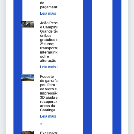
de
pagamento.
Leia mais »
João Pessoa
e Campina
Grande têm
ônibus
gratuitos no
2º turno;
transporte
intermunicipal
sofre
alteração
Leia mais »
Foguete
de garrafa
pet, fibra
de vidro e
impressão
3D ajuda a
recuperar
áreas da
Caatinga
Leia mais
»
Exclusivo: