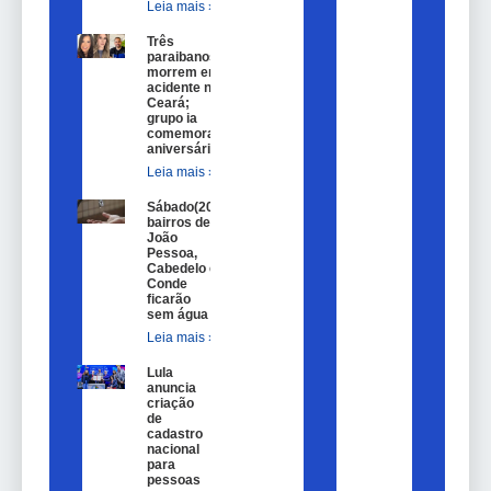
Leia mais »
Três
paraibanos
morrem em
acidente no
Ceará;
grupo ia
comemorar
aniversário
Leia mais »
Sábado(20)
bairros de
João
Pessoa,
Cabedelo e
Conde
ficarão
sem água
Leia mais »
Lula
anuncia
criação
de
cadastro
nacional
para
pessoas