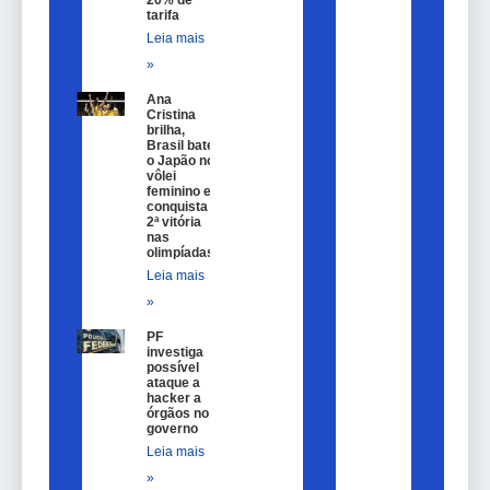
tarifa
Leia mais
»
Ana
Cristina
brilha,
Brasil bate
o Japão no
vôlei
feminino e
conquista
2ª vitória
nas
olimpíadas
Leia mais
»
PF
investiga
possível
ataque a
hacker a
órgãos no
governo
Leia mais
»