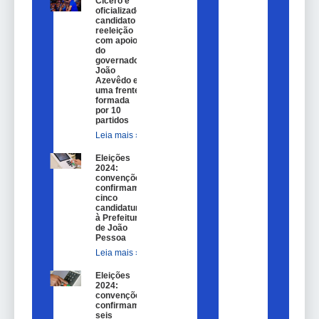
Cícero é
oficializado
candidato a
reeleição
com apoio
do
governador
João
Azevêdo e
uma frente
formada
por 10
partidos
Leia mais »
Eleições
2024:
convenções
confirmam
cinco
candidaturas
à Prefeitura
de João
Pessoa
Leia mais »
Eleições
2024:
convenções
confirmam
seis