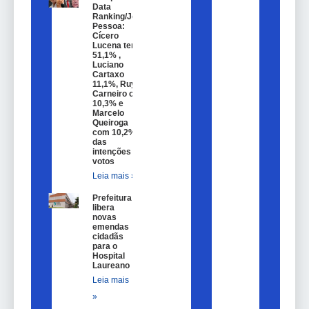
Data
Ranking/João
Pessoa:
Cícero
Lucena tem
51,1% ,
Luciano
Cartaxo
11,1%, Ruy
Carneiro com
10,3% e
Marcelo
Queiroga
com 10,2%
das
intenções de
votos
Leia mais »
Prefeitura
libera
novas
emendas
cidadãs
para o
Hospital
Laureano
Leia mais
»