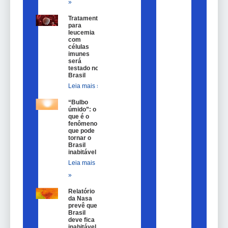
»
Tratamento
para
leucemia
com
células
imunes
será
testado no
Brasil
Leia mais »
“Bulbo
úmido”: o
que é o
fenômeno
que pode
tornar o
Brasil
inabitável
Leia mais
»
Relatório
da Nasa
prevê que
Brasil
deve fica
inabitável