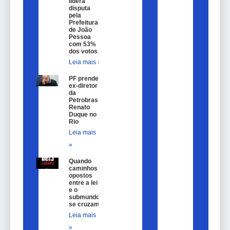
lidera
disputa
pela
Prefeitura
de João
Pessoa
com 53%
dos votos
Leia mais »
PF prende
ex-diretor
da
Petrobras
Renato
Duque no
Rio
Leia mais
»
Quando
caminhos
opostos
entre a lei
e o
submundo
se cruzam
Leia mais
»