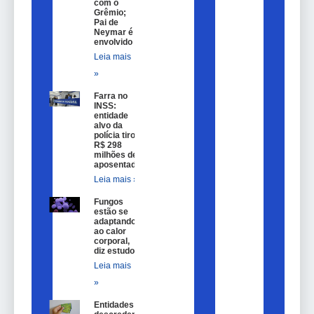
com o
Grêmio;
Pai de
Neymar é
envolvido
Leia mais
»
Farra no
INSS:
entidade
alvo da
polícia tirou
R$ 298
milhões de
aposentados
Leia mais »
Fungos
estão se
adaptando
ao calor
corporal,
diz estudo
Leia mais
»
Entidades são