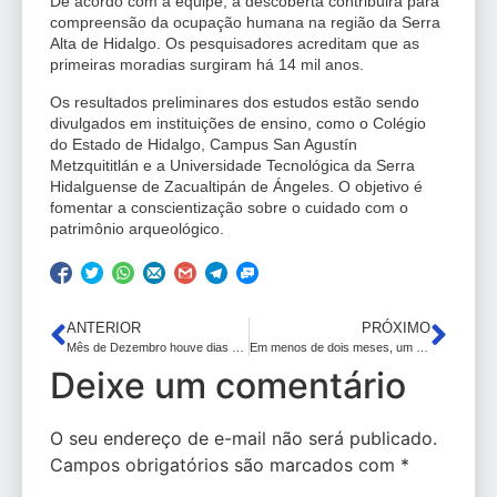
De acordo com a equipe, a descoberta contribuirá para
compreensão da ocupação humana na região da Serra
Alta de Hidalgo. Os pesquisadores acreditam que as
primeiras moradias surgiram há 14 mil anos.
Os resultados preliminares dos estudos estão sendo
divulgados em instituições de ensino, como o Colégio
do Estado de Hidalgo, Campus San Agustín
Metzquititlán e a Universidade Tecnológica da Serra
Hidalguense de Zacualtipán de Ángeles. O objetivo é
fomentar a conscientização sobre o cuidado com o
patrimônio arqueológico.
ANTERIOR
PRÓXIMO
Mês de Dezembro houve dias mais chuvosos nos municípios do Sertão da Paraíba. Confira!
Em menos de dois meses, um sistema de notificação criado por entidades médicas registrou 257 casos de pacientes que tiveram problemas de saúde por causa de hormônios; quase metade tinha implantes.
Deixe um comentário
O seu endereço de e-mail não será publicado.
Campos obrigatórios são marcados com
*