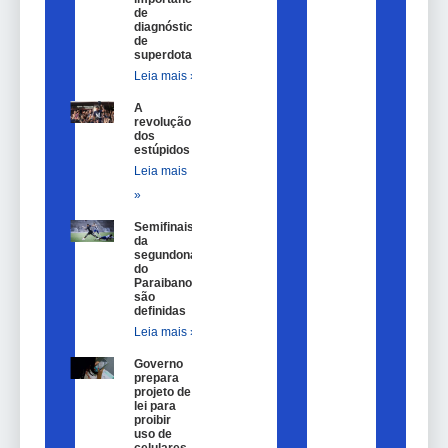
de
diagnóstico
de
superdotação
Leia mais »
A
revolução
dos
estúpidos
Leia mais
»
Semifinais
da
segundona
do
Paraibano
são
definidas
Leia mais »
Governo
prepara
projeto de
lei para
proibir
uso de