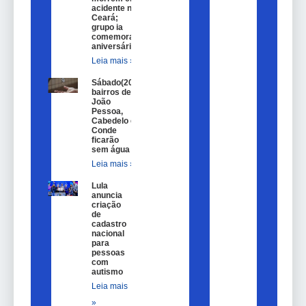
acidente no
Ceará;
grupo ia
comemorar
aniversário
Leia mais »
Sábado(20)
bairros de
João
Pessoa,
Cabedelo e
Conde
ficarão
sem água
Leia mais »
Lula
anuncia
criação
de
cadastro
nacional
para
pessoas
com
autismo
Leia mais
»