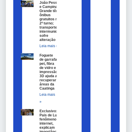
João Pessoa
e Campina
Grande têm
ônibus
gratuitos no
2º turno;
transporte
intermunicipal
sofre
alteração
Leia mais »
Foguete
de garrafa
pet, fibra
de vidro e
impressão
3D ajuda a
recuperar
áreas da
Caatinga
Leia mais
»
Exclusivo:
Pais de Lulu,
fenômeno na
internet,
explicam
importância