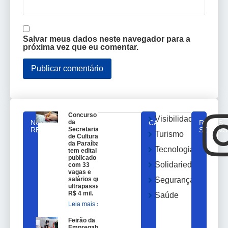
Salvar meus dados neste navegador para a
próxima vez que eu comentar.
Concurso
Visibilidade
NOTICIAS
da
CATEGORIAS
REDES
RELACIONADAS
Secretaria
SOCIAIS
Turismo
de Cultura
da Paraíba
Tecnologia
tem edital
publicado
Solidariedade
com 33
vagas e
salários que
Segurança
ultrapassam
R$ 4 mil.
Saúde
Leia mais »
Feirão da
Empregabilidade e