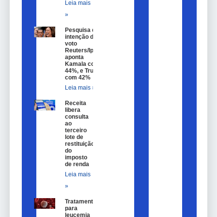
Leia mais
»
Pesquisa de
intenção de
voto
Reuters/Ipsos
aponta
Kamala com
44%, e Trump
com 42%
Leia mais »
Receita
libera
consulta
ao
terceiro
lote de
restituição
do
imposto
de renda
Leia mais
»
Tratamento
para
leucemia