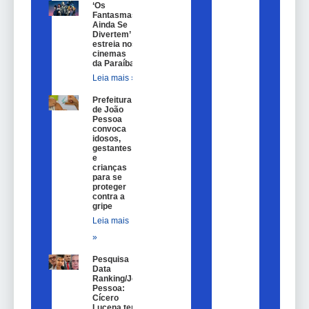
‘Os
Fantasmas
Ainda Se
Divertem’
estreia nos
cinemas
da Paraíba
Leia mais »
Prefeitura
de João
Pessoa
convoca
idosos,
gestantes
e
crianças
para se
proteger
contra a
gripe
Leia mais
»
Pesquisa
Data
Ranking/João
Pessoa:
Cícero
Lucena tem