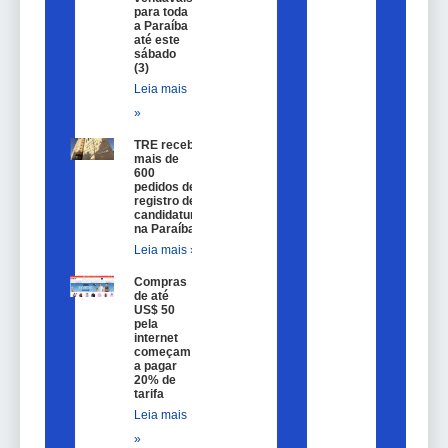
para toda
a Paraíba
até este
sábado
(3)
Leia mais
»
TRE recebe
mais de
600
pedidos de
registro de
candidatura
na Paraíba
Leia mais »
Compras
de até
US$ 50
pela
internet
começam
a pagar
20% de
tarifa
Leia mais
»