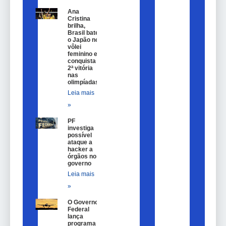
Ana
Cristina
brilha,
Brasil bate
o Japão no
vôlei
feminino e
conquista
2ª vitória
nas
olimpíadas
Leia mais
»
PF
investiga
possível
ataque a
hacker a
órgãos no
governo
Leia mais
»
O Governo
Federal
lança
programa