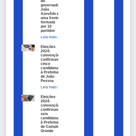
do
governador
João
Azevêdo e
uma frente
formada
por 10
partidos
Leia mais »
Eleições
2024:
convenções
confirmam
cinco
candidaturas
à Prefeitura
de João
Pessoa
Leia mais »
Eleições
2024:
convenções
confirmam
seis
candidaturas
à Prefeitura
de Campina
Grande