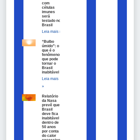
com
células
imunes
será
testado no
Brasil
Leia mais »
“Bulbo
úmido”: o
que é o
fenômeno
que pode
tornar o
Brasil
inabitável
Leia mais
»
Relatório
da Nasa
prevê que
Brasil
deve fica
inabitável
dentro de
50 anos
por conta
do calor