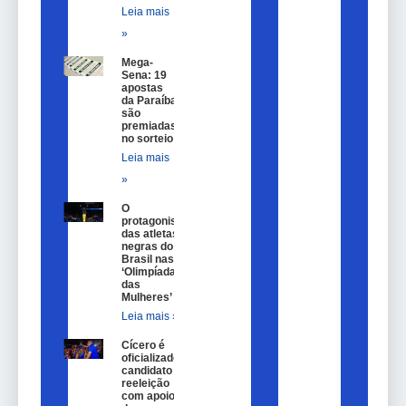
Leia mais
»
Mega-
Sena: 19
apostas
da Paraíba
são
premiadas
no sorteio
Leia mais
»
O
protagonismo
das atletas
negras do
Brasil nas
‘Olimpíadas
das
Mulheres’
Leia mais »
Cícero é
oficializado
candidato a
reeleição
com apoio