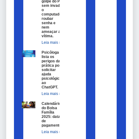
golpe do Pix
sem invadir
o
computador,
roubar
senha e
nem
ameaçar a
vítima.
Leia mais »
Psicóloga
lista os
perigos da
prática por
solicitar
ajuda
psicológica
ao
ChatGPT.
Leia mais »
Calendário
do Bolsa
Família
2025: datas
de
pagamento.
Leia mais »