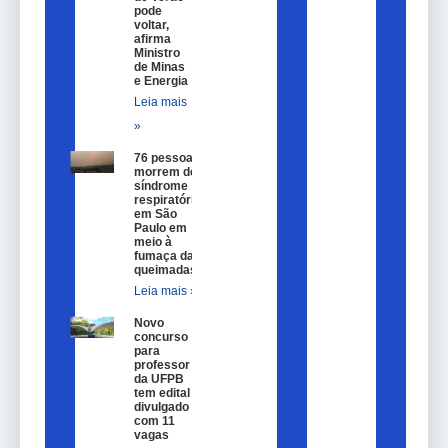
pode
voltar,
afirma
Ministro
de Minas
e Energia
Leia mais
»
76 pessoas
morrem de
síndrome
respiratória
em São
Paulo em
meio à
fumaça das
queimadas
Leia mais »
Novo
concurso
para
professor
da UFPB
tem edital
divulgado
com 11
vagas