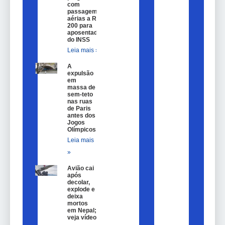
com
passagem
aérias a R$
200 para
aposentados
do INSS
Leia mais »
A
expulsão
em
massa de
sem-teto
nas ruas
de Paris
antes dos
Jogos
Olímpicos
Leia mais
»
Avião cai
após
decolar,
explode e
deixa
mortos
em Nepal;
veja vídeo