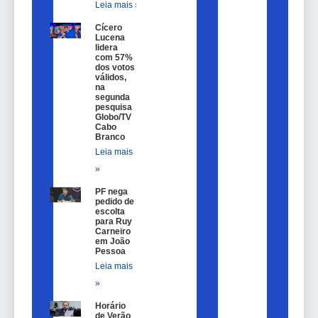
Leia mais »
Cícero
Lucena
lidera
com 57%
dos votos
válidos,
na
segunda
pesquisa
Globo/TV
Cabo
Branco
Leia mais
»
PF nega
pedido de
escolta
para Ruy
Carneiro
em João
Pessoa
Leia mais
»
Horário
de Verão