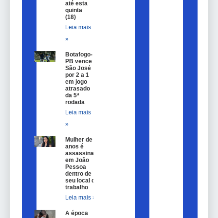
até esta
quinta
(18)
Leia mais
»
Botafogo-
PB vence
São José
por 2 a 1
em jogo
atrasado
da 5ª
rodada
Leia mais
»
Mulher de 25
anos é
assassinada
em João
Pessoa
dentro de
seu local de
trabalho
Leia mais »
A época