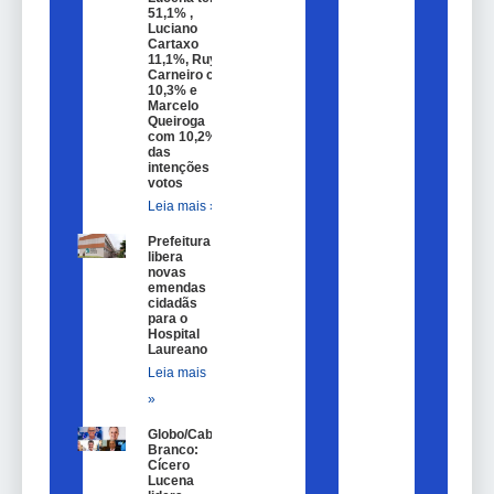
51,1% ,
Luciano
Cartaxo
11,1%, Ruy
Carneiro com
10,3% e
Marcelo
Queiroga
com 10,2%
das
intenções de
votos
Leia mais »
Prefeitura
libera
novas
emendas
cidadãs
para o
Hospital
Laureano
Leia mais
»
Globo/Cabo
Branco:
Cícero
Lucena