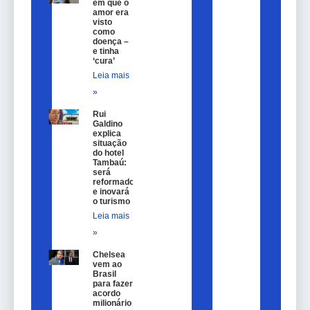
em que o
amor era
visto
como
doença –
e tinha
‘cura’
Leia mais
»
Rui
Galdino
explica
situação
do hotel
Tambaú:
será
reformado
e inovará
o turismo
Leia mais
»
Chelsea
vem ao
Brasil
para fazer
acordo
milionário