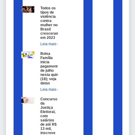
Todos os
tipos de
violência
contra
mulher no
Brasil
cresceram
em 2023
Leia mais »
Bolsa
Família
inicia
pagamentos
de julho
nesta quinta
(18); veja
datas
Leia mais »
Concurso
da
Justiça
Eleitoral,
com
salários
de até R$
13 mil,
inscreve