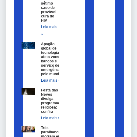
sétimo
caso de
provável
cura do
HIV
Leia mais
»
Apagão
global de
tecnologia
afeta voos,
bancos e
serviço de
emergência
pelo mundo
Leia mais »
Festa das
Neves
divulga
programação
religiosa;
confira
Leia mais »
Três
paraibanos
morrem em