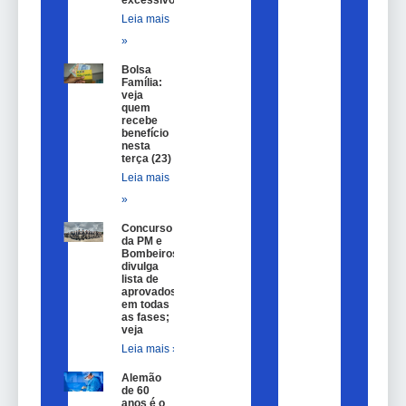
excessivo
Leia mais
»
Bolsa
Família:
veja
quem
recebe
benefício
nesta
terça (23)
Leia mais
»
Concurso
da PM e
Bombeiros
divulga
lista de
aprovados
em todas
as fases;
veja
Leia mais »
Alemão
de 60
anos é o