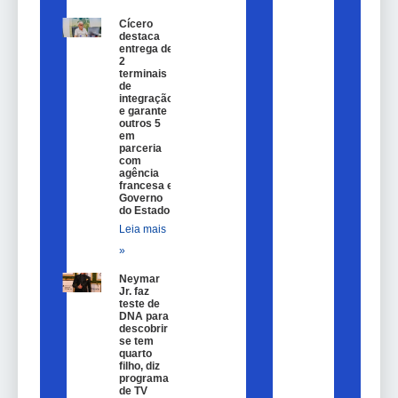
Cícero
destaca
entrega de
2
terminais
de
integração
e garante
outros 5
em
parceria
com
agência
francesa e
Governo
do Estado
Leia mais
»
Neymar
Jr. faz
teste de
DNA para
descobrir
se tem
quarto
filho, diz
programa
de TV