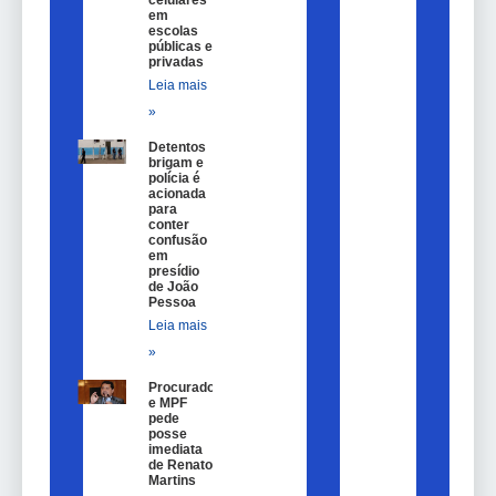
celulares
em
escolas
públicas e
privadas
Leia mais
»
Detentos
brigam e
polícia é
acionada
para
conter
confusão
em
presídio
de João
Pessoa
Leia mais
»
Procurador
e MPF
pede
posse
imediata
de Renato
Martins