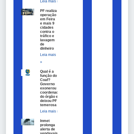
Leia mais »
PF realiza
operação
em Feira
e mais 9
cidades
contra o
tráfico e
lavagem
de
dinheiro
Leia mais
»
Qual é a
função do
Coaf?
Governo
exonerou
coordenador
do órgão e
deixou PF
temerosa
Leia mais »
Inmet
prolonga
alerta de
vendavais