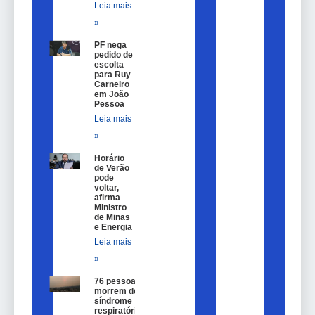
Leia mais
»
PF nega
pedido de
escolta
para Ruy
Carneiro
em João
Pessoa
Leia mais
»
Horário
de Verão
pode
voltar,
afirma
Ministro
de Minas
e Energia
Leia mais
»
76 pessoas
morrem de
síndrome
respiratória