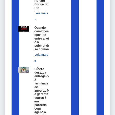
Renato
Duque no
Rio
Leia mais
»
Quando
caminhos
opostos
entre a lei
e o
submundo
se cruzam
Leia mais
»
Cícero
destaca
entrega de
2
terminais
de
integração
e garante
outros 5
em
parceria
com
agência