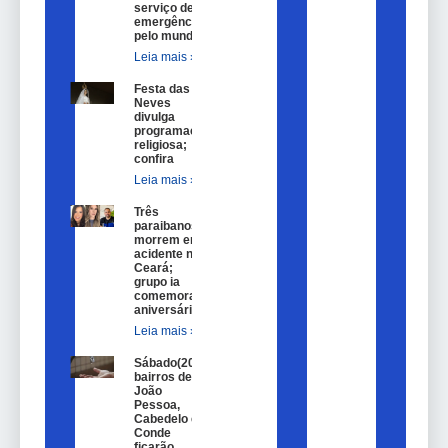
serviço de
emergência
pelo mundo
Leia mais »
Festa das
Neves
divulga
programação
religiosa;
confira
Leia mais »
Três
paraibanos
morrem em
acidente no
Ceará;
grupo ia
comemorar
aniversário
Leia mais »
Sábado(20)
bairros de
João
Pessoa,
Cabedelo e
Conde
ficarão