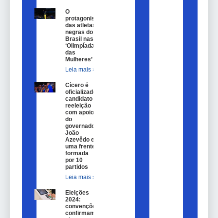
O
protagonismo
das atletas
negras do
Brasil nas
‘Olimpíadas
das
Mulheres’
Leia mais »
Cícero é
oficializado
candidato a
reeleição
com apoio
do
governador
João
Azevêdo e
uma frente
formada
por 10
partidos
Leia mais »
Eleições
2024:
convenções
confirmam