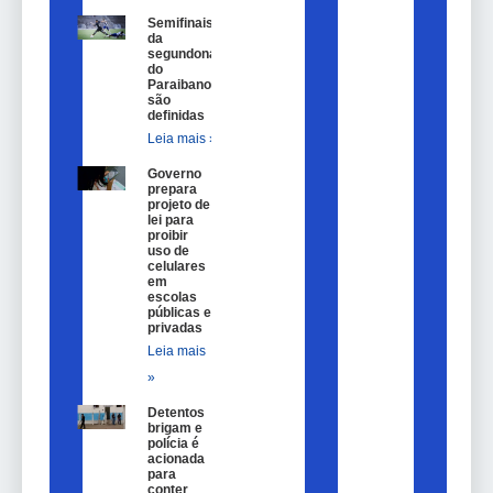
Semifinais
da
segundona
do
Paraibano
são
definidas
Leia mais »
Governo
prepara
projeto de
lei para
proibir
uso de
celulares
em
escolas
públicas e
privadas
Leia mais
»
Detentos
brigam e
polícia é
acionada
para
conter