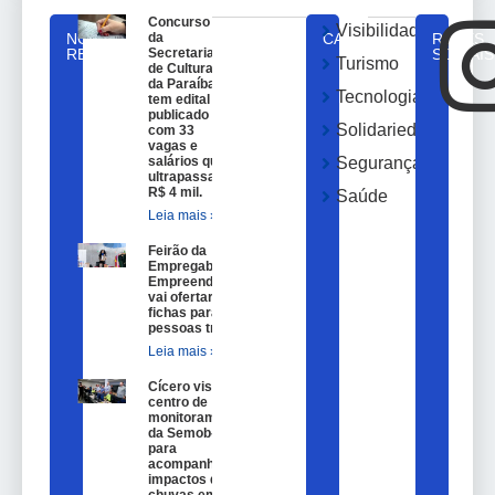
Concurso
Visibilidade
NOTICIAS
da
CATEGORIAS
REDES
RELACIONADAS
Secretaria
SOCIAIS
Turismo
de Cultura
da Paraíba
Tecnologia
tem edital
publicado
Solidariedade
com 33
vagas e
salários que
Segurança
ultrapassam
R$ 4 mil.
Saúde
Leia mais »
Feirão da
Empregabilidade e
Empreendedorismo
vai ofertar 100
fichas para
pessoas trans.
Leia mais »
Cícero visita
centro de
monitoramento
da Semob-JP
para
acompanhar
impactos das
chuvas em