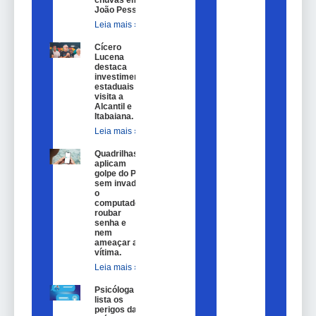
João Pessoa.
Leia mais »
Cícero
Lucena
destaca
investimentos
estaduais em
visita a
Alcantil e
Itabaiana.
Leia mais »
Quadrilhas
aplicam
golpe do Pix
sem invadir
o
computador,
roubar
senha e
nem
ameaçar a
vítima.
Leia mais »
Psicóloga
lista os
perigos da