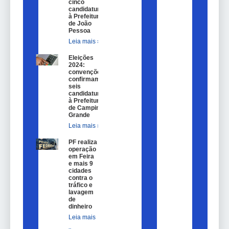
cinco
candidaturas
à Prefeitura
de João
Pessoa
Leia mais »
Eleições
2024:
convenções
confirmam
seis
candidaturas
à Prefeitura
de Campina
Grande
Leia mais »
PF realiza
operação
em Feira
e mais 9
cidades
contra o
tráfico e
lavagem
de
dinheiro
Leia mais