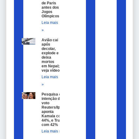
de Paris
antes dos
Jogos
Olímpicos
Leia mais
»
Avião cai
após
decolar,
explode e
deixa
mortos
em Nepal;
veja vídeo
Leia mais
»
Pesquisa de
intenção de
voto
Reuters/Ipsos
aponta
Kamala com
44%, e Trump
com 42%
Leia mais »