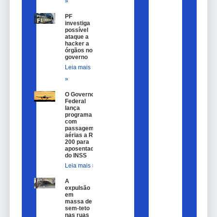
»
PF
investiga
possível
ataque a
hacker a
órgãos no
governo
Leia mais
»
O Governo
Federal
lança
programa
com
passagem
aérias a R$
200 para
aposentados
do INSS
Leia mais »
A
expulsão
em
massa de
sem-teto
nas ruas