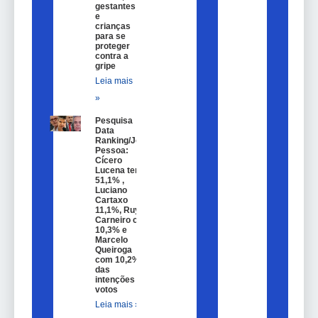
gestantes
e
crianças
para se
proteger
contra a
gripe
Leia mais
»
Pesquisa
Data
Ranking/João
Pessoa:
Cícero
Lucena tem
51,1% ,
Luciano
Cartaxo
11,1%, Ruy
Carneiro com
10,3% e
Marcelo
Queiroga
com 10,2%
das
intenções de
votos
Leia mais »