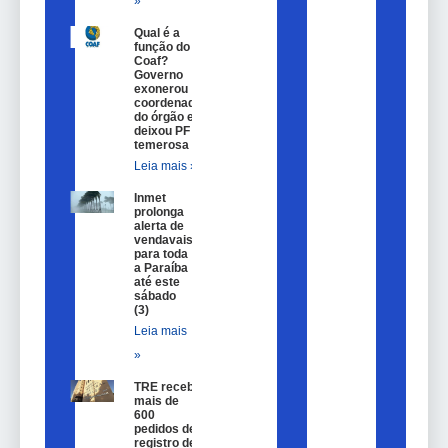
»
Qual é a
função do
Coaf?
Governo
exonerou
coordenador
do órgão e
deixou PF
temerosa
Leia mais »
Inmet
prolonga
alerta de
vendavais
para toda
a Paraíba
até este
sábado
(3)
Leia mais
»
TRE recebe
mais de
600
pedidos de
registro de