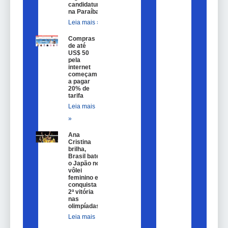
candidatura
na Paraíba
Leia mais »
Compras
de até
US$ 50
pela
internet
começam
a pagar
20% de
tarifa
Leia mais
»
Ana
Cristina
brilha,
Brasil bate
o Japão no
vôlei
feminino e
conquista
2ª vitória
nas
olimpíadas
Leia mais