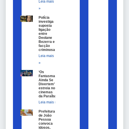
Leia mais
»
Polícia
investiga
suposta
ligação
entre
Deolane
Bezerra e
facção
criminosa
Leia mais
»
‘Os
Fantasmas
Ainda Se
Divertem’
estreia nos
cinemas
da Paraíba
Leia mais »
Prefeitura
de João
Pessoa
convoca
idosos,