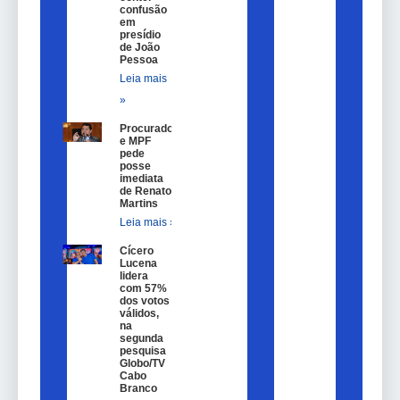
confusão
em
presídio
de João
Pessoa
Leia mais
»
Procurador
e MPF
pede
posse
imediata
de Renato
Martins
Leia mais »
Cícero
Lucena
lidera
com 57%
dos votos
válidos,
na
segunda
pesquisa
Globo/TV
Cabo
Branco