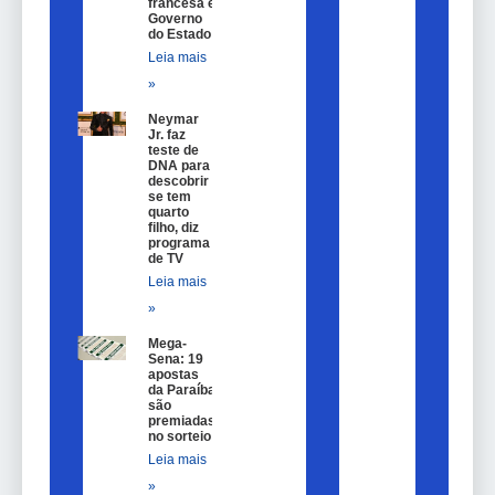
francesa e
Governo
do Estado
Leia mais
»
Neymar
Jr. faz
teste de
DNA para
descobrir
se tem
quarto
filho, diz
programa
de TV
Leia mais
»
Mega-
Sena: 19
apostas
da Paraíba
são
premiadas
no sorteio
Leia mais
»