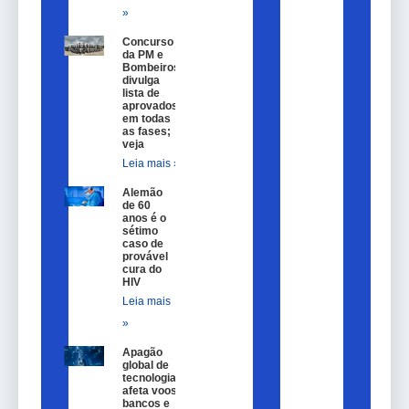
»
Concurso
da PM e
Bombeiros
divulga
lista de
aprovados
em todas
as fases;
veja
Leia mais »
Alemão
de 60
anos é o
sétimo
caso de
provável
cura do
HIV
Leia mais
»
Apagão
global de
tecnologia
afeta voos,
bancos e