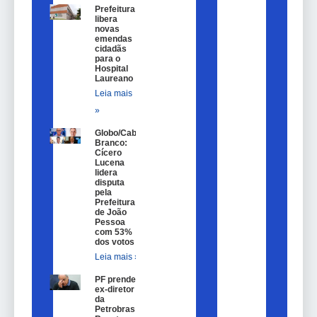
Prefeitura
libera
novas
emendas
cidadãs
para o
Hospital
Laureano
Leia mais
»
Globo/Cabo
Branco:
Cícero
Lucena
lidera
disputa
pela
Prefeitura
de João
Pessoa
com 53%
dos votos
Leia mais »
PF prende
ex-diretor
da
Petrobras