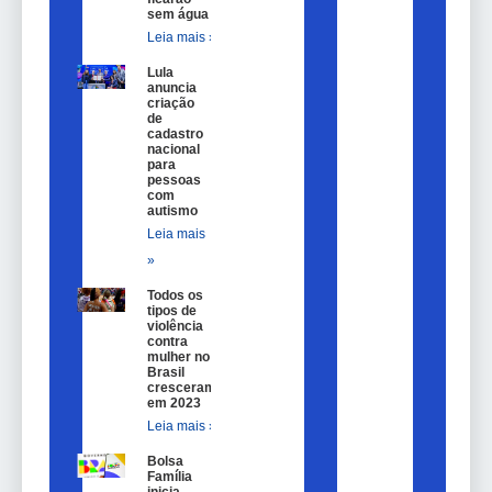
sem água
Leia mais »
Lula
anuncia
criação
de
cadastro
nacional
para
pessoas
com
autismo
Leia mais
»
Todos os
tipos de
violência
contra
mulher no
Brasil
cresceram
em 2023
Leia mais »
Bolsa
Família
inicia