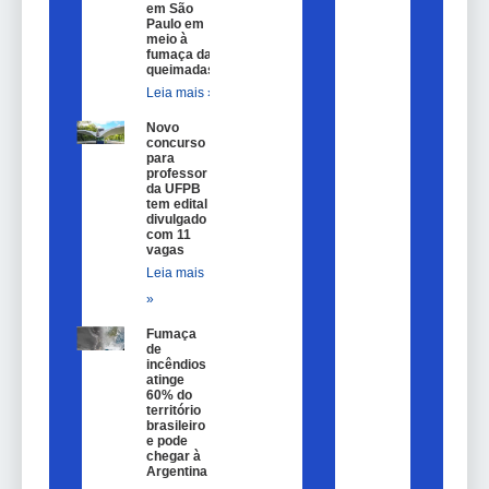
em São
Paulo em
meio à
fumaça das
queimadas
Leia mais »
Novo
concurso
para
professor
da UFPB
tem edital
divulgado
com 11
vagas
Leia mais
»
Fumaça
de
incêndios
atinge
60% do
território
brasileiro
e pode
chegar à
Argentina