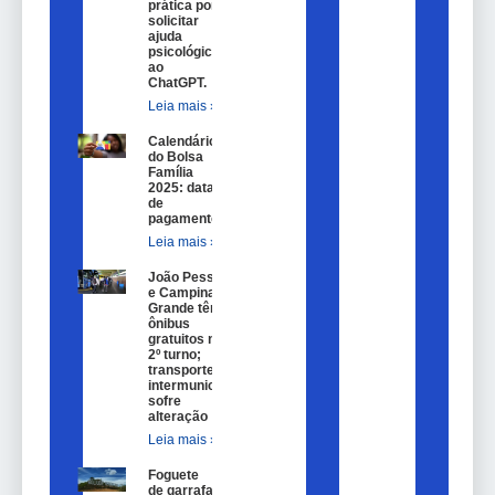
prática por
solicitar
ajuda
psicológica
ao
ChatGPT.
Leia mais »
Calendário
do Bolsa
Família
2025: datas
de
pagamento.
Leia mais »
João Pessoa
e Campina
Grande têm
ônibus
gratuitos no
2º turno;
transporte
intermunicipal
sofre
alteração
Leia mais »
Foguete
de garrafa