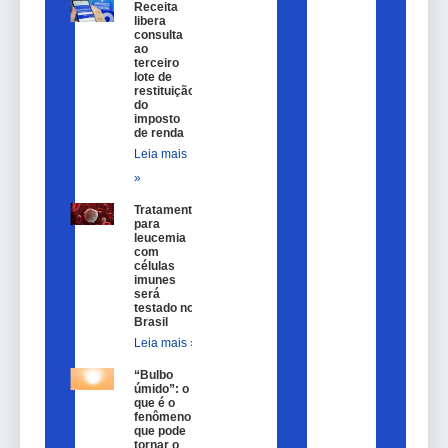
Receita
libera
consulta
ao
terceiro
lote de
restituição
do
imposto
de renda
Leia mais
»
Tratamento
para
leucemia
com
células
imunes
será
testado no
Brasil
Leia mais »
“Bulbo
úmido”: o
que é o
fenômeno
que pode
tornar o