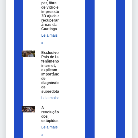
pet, fibra
de vidro e
impressão
3D ajuda a
recuperar
áreas da
Caatinga
Leia mais
»
Exclusivo:
Pais de Lulu,
fenômeno na
internet,
explicam
importância
de
diagnóstico
de
superdotação
Leia mais »
A
revolução
dos
estúpidos
Leia mais
»