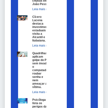
chuvas em
João Pessoa.
Leia mais »
Cícero
Lucena
destaca
investimentos
estaduais em
visita a
Alcantil e
Itabaiana.
Leia mais »
Quadrilhas
aplicam
golpe do Pix
sem invadir
o
computador,
roubar
senha e
nem
ameaçar a
vítima.
Leia mais »
Psicóloga
lista os
perigos da