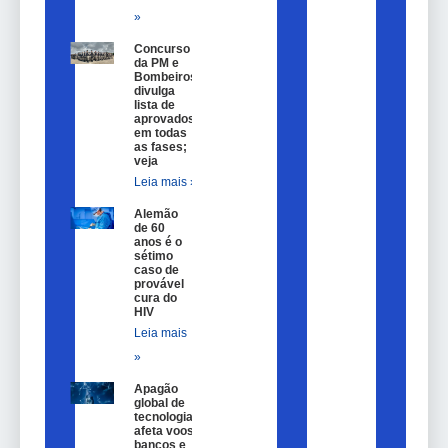
»
Concurso
da PM e
Bombeiros
divulga
lista de
aprovados
em todas
as fases;
veja
Leia mais »
Alemão
de 60
anos é o
sétimo
caso de
provável
cura do
HIV
Leia mais
»
Apagão
global de
tecnologia
afeta voos,
bancos e