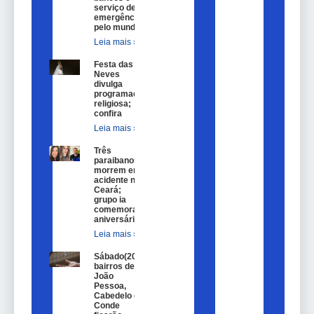
serviço de
emergência
pelo mundo
Leia mais »
Festa das
Neves
divulga
programação
religiosa;
confira
Leia mais »
Três
paraibanos
morrem em
acidente no
Ceará;
grupo ia
comemorar
aniversário
Leia mais »
Sábado(20)
bairros de
João
Pessoa,
Cabedelo e
Conde