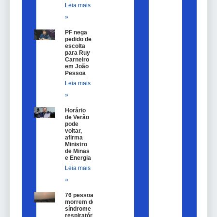
Leia mais
»
PF nega
pedido de
escolta
para Ruy
Carneiro
em João
Pessoa
Leia mais
»
Horário
de Verão
pode
voltar,
afirma
Ministro
de Minas
e Energia
Leia mais
»
76 pessoas
morrem de
síndrome
respiratória