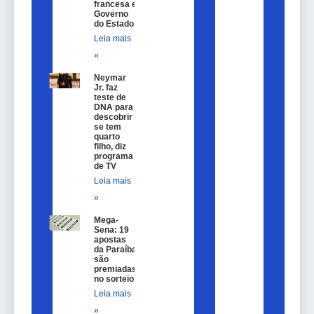
francesa e
Governo
do Estado
Leia mais
»
Neymar
Jr. faz
teste de
DNA para
descobrir
se tem
quarto
filho, diz
programa
de TV
Leia mais
»
Mega-
Sena: 19
apostas
da Paraíba
são
premiadas
no sorteio
Leia mais
»