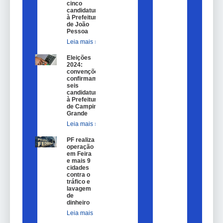
cinco
candidaturas
à Prefeitura
de João
Pessoa
Leia mais »
Eleições
2024:
convenções
confirmam
seis
candidaturas
à Prefeitura
de Campina
Grande
Leia mais »
PF realiza
operação
em Feira
e mais 9
cidades
contra o
tráfico e
lavagem
de
dinheiro
Leia mais