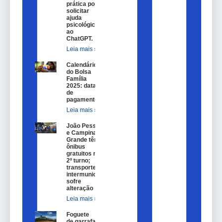
prática por
solicitar
ajuda
psicológica
ao
ChatGPT.
Leia mais »
Calendário
do Bolsa
Família
2025: datas
de
pagamento.
Leia mais »
João Pessoa
e Campina
Grande têm
ônibus
gratuitos no
2º turno;
transporte
intermunicipal
sofre
alteração
Leia mais »
Foguete
de garrafa