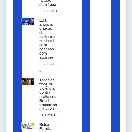
ficarão
sem água
Leia mais »
Lula
anuncia
criação
de
cadastro
nacional
para
pessoas
com
autismo
Leia mais
»
Todos os
tipos de
violência
contra
mulher no
Brasil
cresceram
em 2023
Leia mais »
Bolsa
Família