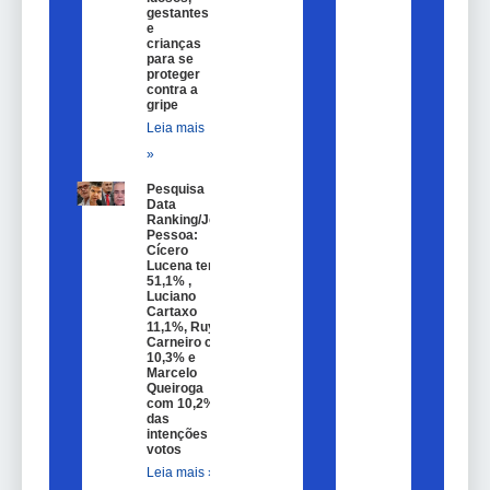
gestantes
e
crianças
para se
proteger
contra a
gripe
Leia mais
»
Pesquisa
Data
Ranking/João
Pessoa:
Cícero
Lucena tem
51,1% ,
Luciano
Cartaxo
11,1%, Ruy
Carneiro com
10,3% e
Marcelo
Queiroga
com 10,2%
das
intenções de
votos
Leia mais »