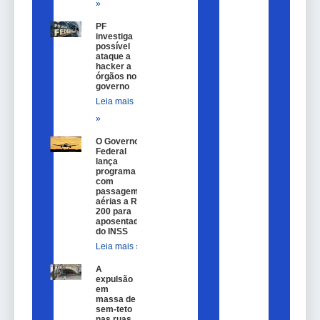
»
PF
investiga
possível
ataque a
hacker a
órgãos no
governo
Leia mais
»
O Governo
Federal
lança
programa
com
passagem
aérias a R$
200 para
aposentados
do INSS
Leia mais »
A
expulsão
em
massa de
sem-teto
nas ruas