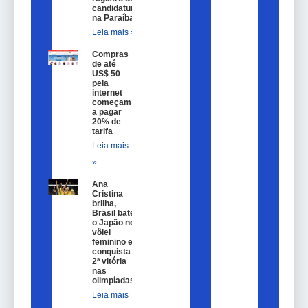
candidatura
na Paraíba
Leia mais »
Compras
de até
US$ 50
pela
internet
começam
a pagar
20% de
tarifa
Leia mais
»
Ana
Cristina
brilha,
Brasil bate
o Japão no
vôlei
feminino e
conquista
2ª vitória
nas
olimpíadas
Leia mais