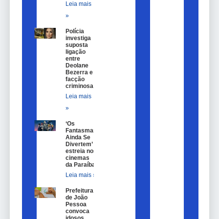
Leia mais
»
Polícia
investiga
suposta
ligação
entre
Deolane
Bezerra e
facção
criminosa
Leia mais
»
‘Os
Fantasmas
Ainda Se
Divertem’
estreia nos
cinemas
da Paraíba
Leia mais »
Prefeitura
de João
Pessoa
convoca
idosos,