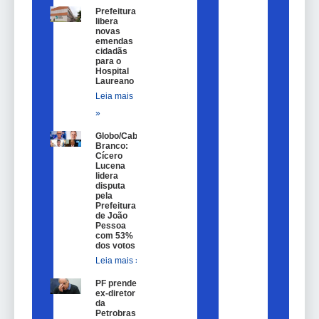
Prefeitura
libera
novas
emendas
cidadãs
para o
Hospital
Laureano
Leia mais
»
Globo/Cabo
Branco:
Cícero
Lucena
lidera
disputa
pela
Prefeitura
de João
Pessoa
com 53%
dos votos
Leia mais »
PF prende
ex-diretor
da
Petrobras