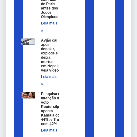
de Paris
antes dos
Jogos
Olímpicos
Leia mais
»
Avião cai
após
decolar,
explode e
deixa
mortos
em Nepal;
veja vídeo
Leia mais
»
Pesquisa de
intenção de
voto
Reuters/Ipsos
aponta
Kamala com
44%, e Trump
com 42%
Leia mais »