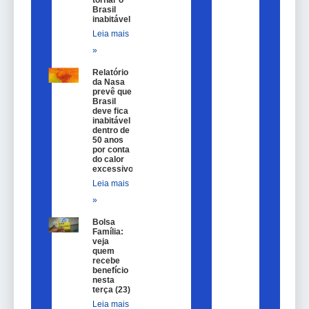
tornar o
Brasil
inabitável
Leia mais
»
Relatório
da Nasa
prevê que
Brasil
deve fica
inabitável
dentro de
50 anos
por conta
do calor
excessivo
Leia mais
»
Bolsa
Família:
veja
quem
recebe
benefício
nesta
terça (23)
Leia mais