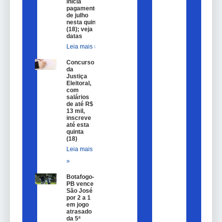
inicia
pagamentos
de julho
nesta quinta
(18); veja
datas
Leia mais »
Concurso
da
Justiça
Eleitoral,
com
salários
de até R$
13 mil,
inscreve
até esta
quinta
(18)
Leia mais
»
Botafogo-
PB vence
São José
por 2 a 1
em jogo
atrasado
da 5ª