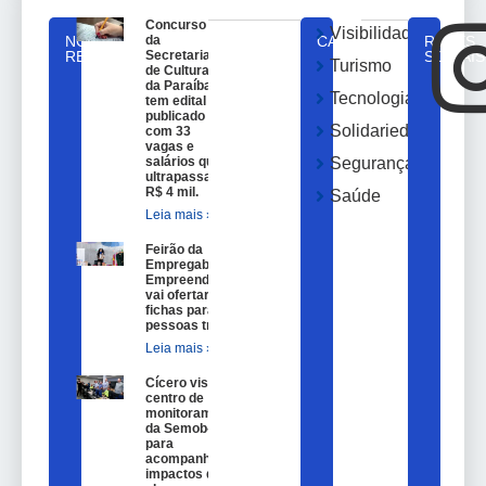
Concurso
Visibilidade
NOTICIAS
da
CATEGORIAS
REDES
RELACIONADAS
Secretaria
SOCIAIS
Turismo
de Cultura
da Paraíba
Tecnologia
tem edital
publicado
Solidariedade
com 33
vagas e
salários que
Segurança
ultrapassam
R$ 4 mil.
Saúde
Leia mais »
Feirão da
Empregabilidade e
Empreendedorismo
vai ofertar 100
fichas para
pessoas trans.
Leia mais »
Cícero visita
centro de
monitoramento
da Semob-JP
para
acompanhar
impactos das