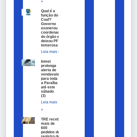
»
Qual é a
função do
Coaf?
Governo
exonerou
coordenador
do órgão e
deixou PF
temerosa
Leia mais »
Inmet
prolonga
alerta de
vendavais
para toda
a Paraíba
até este
sábado
(3)
Leia mais
»
TRE recebe
mais de
600
pedidos de
registro de