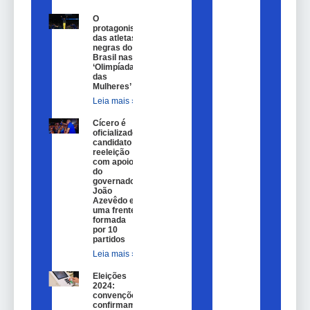
O
protagonismo
das atletas
negras do
Brasil nas
‘Olimpíadas
das
Mulheres’
Leia mais »
Cícero é
oficializado
candidato a
reeleição
com apoio
do
governador
João
Azevêdo e
uma frente
formada
por 10
partidos
Leia mais »
Eleições
2024:
convenções
confirmam