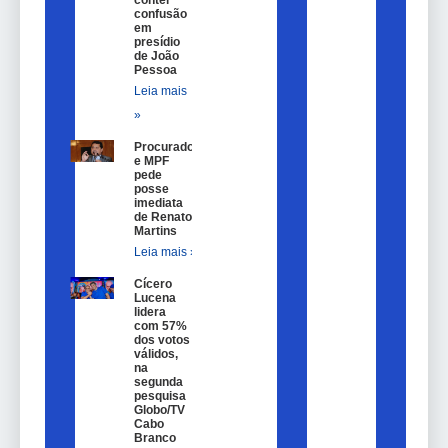
conter
confusão
em
presídio
de João
Pessoa
Leia mais
»
Procurador
e MPF
pede
posse
imediata
de Renato
Martins
Leia mais »
Cícero
Lucena
lidera
com 57%
dos votos
válidos,
na
segunda
pesquisa
Globo/TV
Cabo
Branco