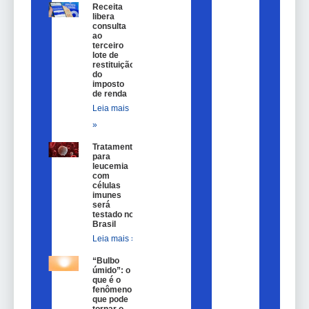
Receita
libera
consulta
ao
terceiro
lote de
restituição
do
imposto
de renda
Leia mais
»
Tratamento
para
leucemia
com
células
imunes
será
testado no
Brasil
Leia mais »
“Bulbo
úmido”: o
que é o
fenômeno
que pode