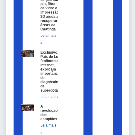
pet, fibra
de vidro e
impressão
3D ajuda a
recuperar
áreas da
Caatinga
Leia mais
»
Exclusivo:
Pais de Lulu,
fenômeno na
internet,
explicam
importância
de
diagnóstico
de
superdotação
Leia mais »
A
revolução
dos
estúpidos
Leia mais
»