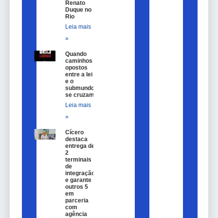
Renato
Duque no
Rio
Leia mais
»
Quando
caminhos
opostos
entre a lei
e o
submundo
se cruzam
Leia mais
»
Cícero
destaca
entrega de
2
terminais
de
integração
e garante
outros 5
em
parceria
com
agência