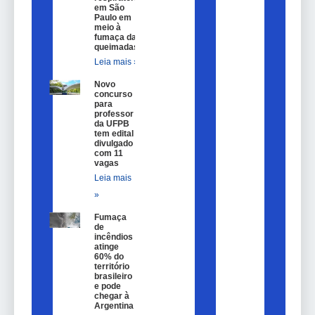
em São
Paulo em
meio à
fumaça das
queimadas
Leia mais »
Novo
concurso
para
professor
da UFPB
tem edital
divulgado
com 11
vagas
Leia mais
»
Fumaça
de
incêndios
atinge
60% do
território
brasileiro
e pode
chegar à
Argentina