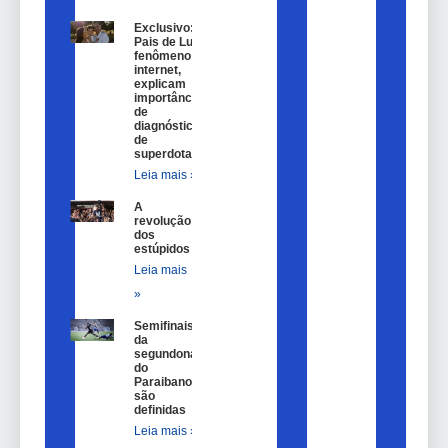
Exclusivo:
Pais de Lulu,
fenômeno na
internet,
explicam
importância
de
diagnóstico
de
superdotação
Leia mais »
A
revolução
dos
estúpidos
Leia mais
»
Semifinais
da
segundona
do
Paraibano
são
definidas
Leia mais »