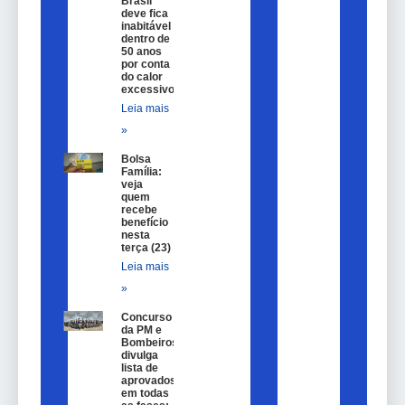
Brasil
deve fica
inabitável
dentro de
50 anos
por conta
do calor
excessivo
Leia mais
»
Bolsa
Família:
veja
quem
recebe
benefício
nesta
terça (23)
Leia mais
»
Concurso
da PM e
Bombeiros
divulga
lista de
aprovados
em todas