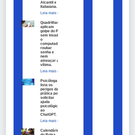
Alcantil e
Itabaiana.
Leia mais »
Quadrilhas
aplicam
golpe do Pix
sem invadir
o
computador,
roubar
senha e
nem
ameaçar a
vítima.
Leia mais »
Psicóloga
lista os
perigos da
prática por
solicitar
ajuda
psicológica
ao
ChatGPT.
Leia mais »
Calendário
do Bolsa