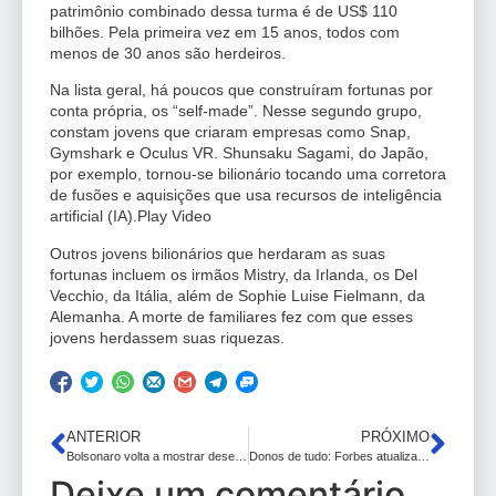
patrimônio combinado dessa turma é de US$ 110
bilhões. Pela primeira vez em 15 anos, todos com
menos de 30 anos são herdeiros.
Na lista geral, há poucos que construíram fortunas por
conta própria, os “self-made”. Nesse segundo grupo,
constam jovens que criaram empresas como Snap,
Gymshark e Oculus VR. Shunsaku Sagami, do Japão,
por exemplo, tornou-se bilionário tocando uma corretora
de fusões e aquisições que usa recursos de inteligência
artificial (IA).Play Video
Outros jovens bilionários que herdaram as suas
fortunas incluem os irmãos Mistry, da Irlanda, os Del
Vecchio, da Itália, além de Sophie Luise Fielmann, da
Alemanha. A morte de familiares fez com que esses
jovens herdassem suas riquezas.
ANTERIOR
PRÓXIMO
Bolsonaro volta a mostrar desespero sobre prisão: “Atirar para matar”
Donos de tudo: Forbes atualiza lista das 10 seres mais ricos do mundo; veja nomes e ramos
Deixe um comentário