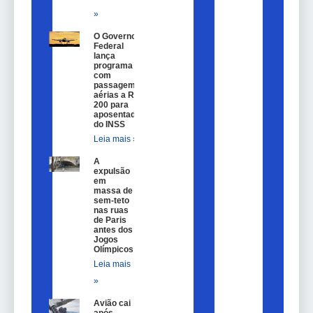
»
O Governo
Federal
lança
programa
com
passagem
aérias a R$
200 para
aposentados
do INSS
Leia mais »
A
expulsão
em
massa de
sem-teto
nas ruas
de Paris
antes dos
Jogos
Olímpicos
Leia mais
»
Avião cai