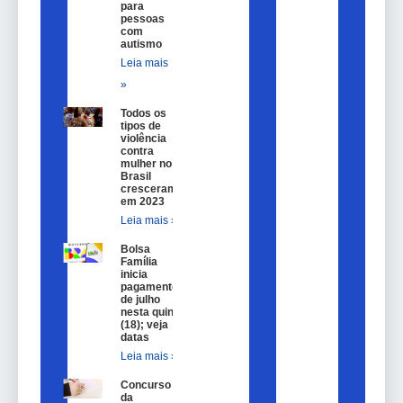
para
pessoas
com
autismo
Leia mais
»
Todos os
tipos de
violência
contra
mulher no
Brasil
cresceram
em 2023
Leia mais »
Bolsa
Família
inicia
pagamentos
de julho
nesta quinta
(18); veja
datas
Leia mais »
Concurso
da