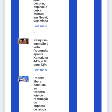
após
decolar,
explode e
deixa
mortos
em Nepal;
veja vídeo
Leia mais
»
Pesquisa de
intenção de
voto
Reuters/Ipsos
aponta
Kamala com
44%, e Trump
com 42%
Leia mais »
Receita
libera
consulta
ao
terceiro
lote de
restituição
do
imposto
de renda