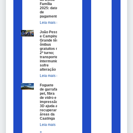
Família
2025: datas
de
pagamento.
Leia mais »
João Pessoa
e Campina
Grande têm
ônibus
gratuitos no
2º turno;
transporte
intermunicipal
sofre
alteração
Leia mais »
Foguete
de garrafa
pet, fibra
de vidro e
impressão
3D ajuda a
recuperar
áreas da
Caatinga
Leia mais
»