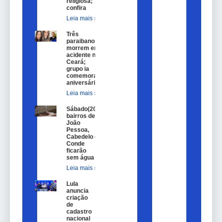
religiosa;
confira
Leia mais »
Três
paraibanos
morrem em
acidente no
Ceará;
grupo ia
comemorar
aniversário
Leia mais »
Sábado(20)
bairros de
João
Pessoa,
Cabedelo e
Conde
ficarão
sem água
Leia mais »
Lula
anuncia
criação
de
cadastro
nacional