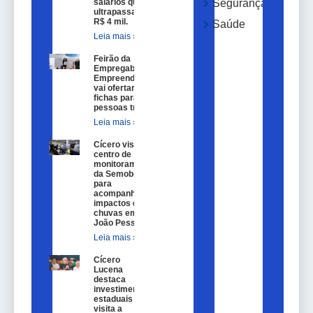
salários que
Segurança
ultrapassam
R$ 4 mil.
Saúde
Leia mais »
Feirão da
Empregabilidade e
Empreendedorismo
vai ofertar 100
fichas para
pessoas trans.
Leia mais »
Cícero visita
centro de
monitoramento
da Semob-JP
para
acompanhar
impactos das
chuvas em
João Pessoa.
Leia mais »
Cícero
Lucena
destaca
investimentos
estaduais em
visita a