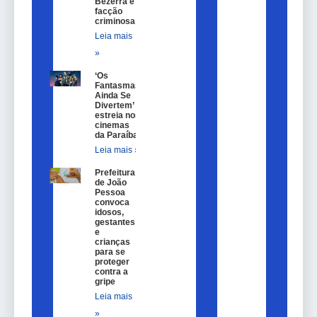
Bezerra e
facção
criminosa
Leia mais
»
‘Os
Fantasmas
Ainda Se
Divertem’
estreia nos
cinemas
da Paraíba
Leia mais »
Prefeitura
de João
Pessoa
convoca
idosos,
gestantes
e
crianças
para se
proteger
contra a
gripe
Leia mais
»