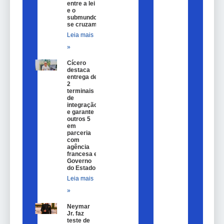
entre a lei
e o
submundo
se cruzam
Leia mais
»
Cícero
destaca
entrega de
2
terminais
de
integração
e garante
outros 5
em
parceria
com
agência
francesa e
Governo
do Estado
Leia mais
»
Neymar
Jr. faz
teste de