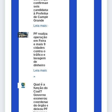
confirmam
seis
candidaturas
à Prefeitura
de Campina
Grande
Leia mais »
PF realiza
operação
em Feira
e mais 9
cidades
contra o
tráfico e
lavagem
de
dinheiro
Leia mais
»
Qual é a
função do
Coaf?
Governo
exonerou
coordenador
do órgão e
deixou PF