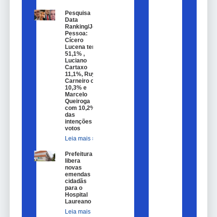
Pesquisa
Data
Ranking/João
Pessoa:
Cícero
Lucena tem
51,1% ,
Luciano
Cartaxo
11,1%, Ruy
Carneiro com
10,3% e
Marcelo
Queiroga
com 10,2%
das
intenções de
votos
Leia mais »
Prefeitura
libera
novas
emendas
cidadãs
para o
Hospital
Laureano
Leia mais