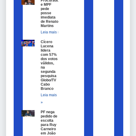
Procurador
e MPF
pede
posse
imediata
de Renato
Martins
Leia mais »
Cícero
Lucena
lidera
com 57%
dos votos
válidos,
na
segunda
pesquisa
Globo/TV
Cabo
Branco
Leia mais
»
PF nega
pedido de
escolta
para Ruy
Carneiro
em João