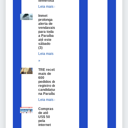
temerosa
Leia mais »
Inmet
prolonga
alerta de
vendavais
para toda
a Paraíba
até este
sábado
(3)
Leia mais
»
TRE recebe
mais de
600
pedidos de
registro de
candidatura
na Paraíba
Leia mais »
Compras
de até
US$ 50
pela
internet