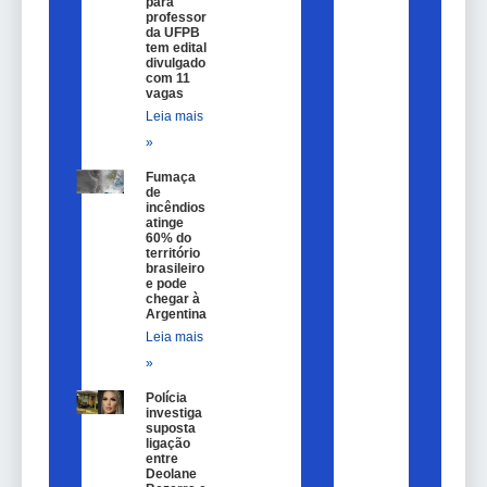
para
professor
da UFPB
tem edital
divulgado
com 11
vagas
Leia mais
»
Fumaça
de
incêndios
atinge
60% do
território
brasileiro
e pode
chegar à
Argentina
Leia mais
»
Polícia
investiga
suposta
ligação
entre
Deolane