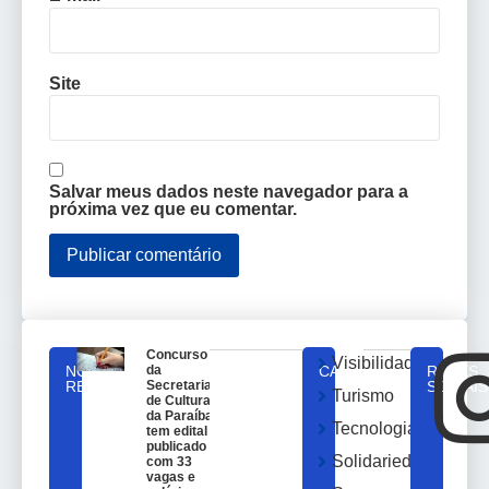
Site
Salvar meus dados neste navegador para a
próxima vez que eu comentar.
Concurso
Visibilidade
NOTICIAS
da
CATEGORIAS
REDES
RELACIONADAS
Secretaria
SOCIAIS
Turismo
de Cultura
da Paraíba
Tecnologia
tem edital
publicado
Solidariedade
com 33
vagas e