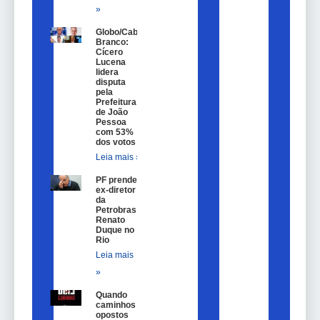
»
Globo/Cabo
Branco:
Cícero
Lucena
lidera
disputa
pela
Prefeitura
de João
Pessoa
com 53%
dos votos
Leia mais »
PF prende
ex-diretor
da
Petrobras
Renato
Duque no
Rio
Leia mais
»
Quando
caminhos
opostos