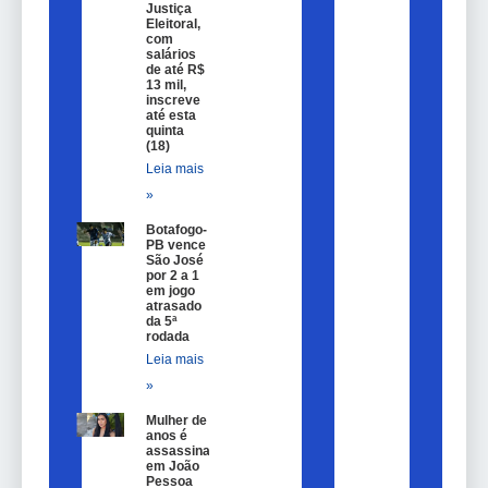
Justiça
Eleitoral,
com
salários
de até R$
13 mil,
inscreve
até esta
quinta
(18)
Leia mais
»
Botafogo-
PB vence
São José
por 2 a 1
em jogo
atrasado
da 5ª
rodada
Leia mais
»
Mulher de 25
anos é
assassinada
em João
Pessoa