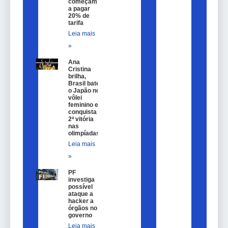
começam
a pagar
20% de
tarifa
Leia mais
»
Ana
Cristina
brilha,
Brasil bate
o Japão no
vôlei
feminino e
conquista
2ª vitória
nas
olimpíadas
Leia mais
»
PF
investiga
possível
ataque a
hacker a
órgãos no
governo
Leia mais