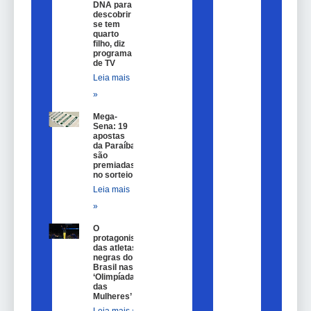
DNA para
descobrir
se tem
quarto
filho, diz
programa
de TV
Leia mais
»
Mega-
Sena: 19
apostas
da Paraíba
são
premiadas
no sorteio
Leia mais
»
O
protagonismo
das atletas
negras do
Brasil nas
‘Olimpíadas
das
Mulheres’