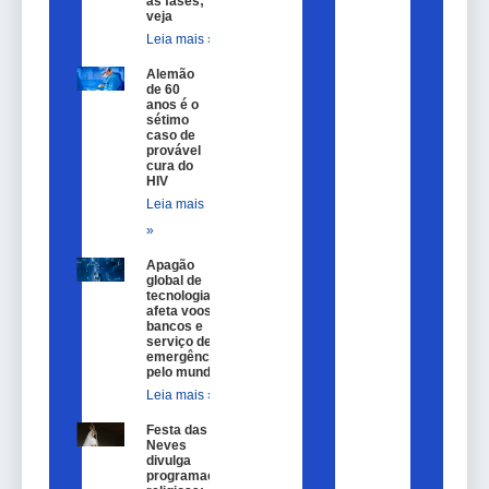
as fases;
veja
Leia mais »
Alemão
de 60
anos é o
sétimo
caso de
provável
cura do
HIV
Leia mais
»
Apagão
global de
tecnologia
afeta voos,
bancos e
serviço de
emergência
pelo mundo
Leia mais »
Festa das
Neves
divulga
programação