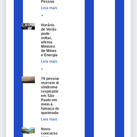
Pessoa
Leia mais
»
Horário
de Verão
pode
voltar,
afirma
Ministro
de Minas
e Energia
Leia mais
»
76 pessoas
morrem de
síndrome
respiratória
em São
Paulo em
meio à
fumaça das
queimadas
Leia mais »
Novo
concurso