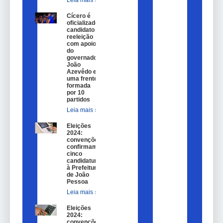
Leia mais »
Cícero é
oficializado
candidato a
reeleição
com apoio
do
governador
João
Azevêdo e
uma frente
formada
por 10
partidos
Leia mais »
Eleições
2024:
convenções
confirmam
cinco
candidaturas
à Prefeitura
de João
Pessoa
Leia mais »
Eleições
2024:
convenções