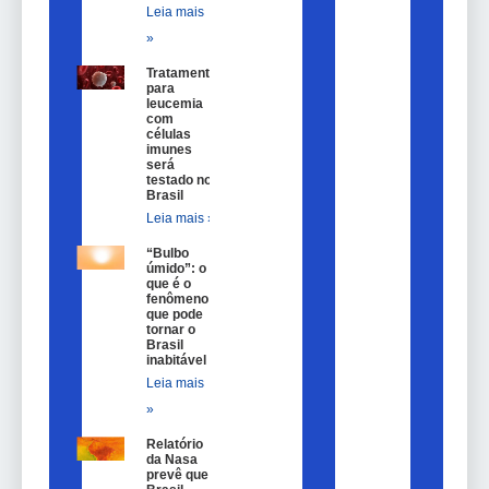
Leia mais
»
Tratamento
para
leucemia
com
células
imunes
será
testado no
Brasil
Leia mais »
“Bulbo
úmido”: o
que é o
fenômeno
que pode
tornar o
Brasil
inabitável
Leia mais
»
Relatório
da Nasa
prevê que