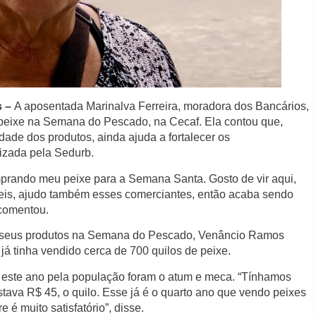
s –
A aposentada Marinalva Ferreira, moradora dos Bancários,
 peixe na Semana do Pescado, na Cecaf. Ela contou que,
dade dos produtos, ainda ajuda a fortalecer os
lizada pela Sedurb.
mprando meu peixe para a Semana Santa. Gosto de vir aqui,
veis, ajudo também esses comerciantes, então acaba sendo
 comentou.
o seus produtos na Semana do Pescado, Venâncio Ramos
 já tinha vendido cerca de 700 quilos de peixe.
 este ano pela população foram o atum e meca. “Tínhamos
ava R$ 45, o quilo. Esse já é o quarto ano que vendo peixes
 é muito satisfatório”, disse.