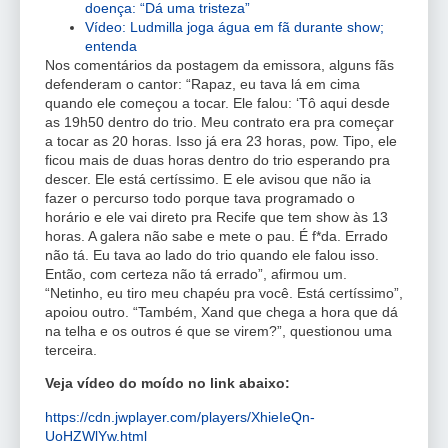
doença: “Dá uma tristeza”
Vídeo: Ludmilla joga água em fã durante show;
entenda
Nos comentários da postagem da emissora, alguns fãs
defenderam o cantor: “Rapaz, eu tava lá em cima
quando ele começou a tocar. Ele falou: ‘Tô aqui desde
as 19h50 dentro do trio. Meu contrato era pra começar
a tocar as 20 horas. Isso já era 23 horas, pow. Tipo, ele
ficou mais de duas horas dentro do trio esperando pra
descer. Ele está certíssimo. E ele avisou que não ia
fazer o percurso todo porque tava programado o
horário e ele vai direto pra Recife que tem show às 13
horas. A galera não sabe e mete o pau. É f*da. Errado
não tá. Eu tava ao lado do trio quando ele falou isso.
Então, com certeza não tá errado”, afirmou um.
“Netinho, eu tiro meu chapéu pra você. Está certíssimo”,
apoiou outro. “Também, Xand que chega a hora que dá
na telha e os outros é que se virem?”, questionou uma
terceira.
Veja vídeo do moído no link abaixo:
https://cdn.jwplayer.com/players/XhieIeQn-
UoHZWlYw.html