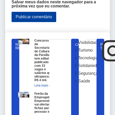
Salvar meus dados neste navegador para a
próxima vez que eu comentar.
Concurso
Visibilidade
NOTICIAS
da
CATEGORIAS
REDES
RELACIONADAS
Secretaria
SOCIAIS
Turismo
de Cultura
da Paraíba
Tecnologia
tem edital
publicado
Solidariedade
com 33
vagas e
salários que
Segurança
ultrapassam
R$ 4 mil.
Saúde
Leia mais »
Feirão da
Empregabilidade e
Empreendedorismo
vai ofertar 100
fichas para
pessoas trans.