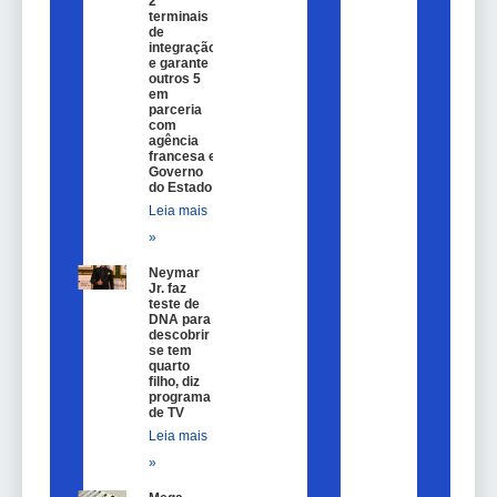
2
terminais
de
integração
e garante
outros 5
em
parceria
com
agência
francesa e
Governo
do Estado
Leia mais
»
Neymar
Jr. faz
teste de
DNA para
descobrir
se tem
quarto
filho, diz
programa
de TV
Leia mais
»