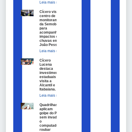
Leia mais »
Cícero visita
centro de
monitoramento
da Semob-JP
para
acompanhar
impactos das
chuvas em
João Pessoa.
Leia mais »
Cícero
Lucena
destaca
investimentos
estaduais em
visita a
Alcantil e
Itabaiana.
Leia mais »
Quadrilhas
aplicam
golpe do Pix
sem invadir
o
computador,
roubar