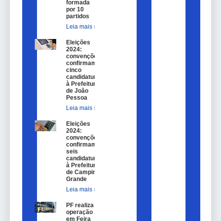
formada
por 10
partidos
Leia mais »
Eleições
2024:
convenções
confirmam
cinco
candidaturas
à Prefeitura
de João
Pessoa
Leia mais »
Eleições
2024:
convenções
confirmam
seis
candidaturas
à Prefeitura
de Campina
Grande
Leia mais »
PF realiza
operação
em Feira