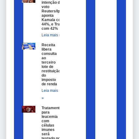
intenção de
voto
Reuters/Ipsos
aponta
Kamala com
44%, e Trump
com 42%
Leia mais »
Receita
libera
consulta
ao
terceiro
lote de
restituição
do
imposto
de renda
Leia mais
»
Tratamento
para
leucemia
com
células
imunes
será
testado no