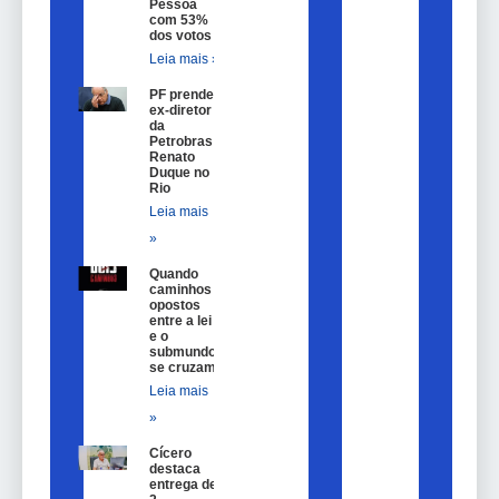
Pessoa
com 53%
dos votos
Leia mais »
PF prende
ex-diretor
da
Petrobras
Renato
Duque no
Rio
Leia mais
»
Quando
caminhos
opostos
entre a lei
e o
submundo
se cruzam
Leia mais
»
Cícero
destaca
entrega de