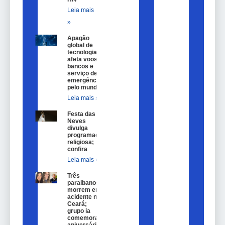
Leia mais
»
Apagão
global de
tecnologia
afeta voos,
bancos e
serviço de
emergência
pelo mundo
Leia mais »
Festa das
Neves
divulga
programação
religiosa;
confira
Leia mais »
Três
paraibanos
morrem em
acidente no
Ceará;
grupo ia
comemorar
aniversário