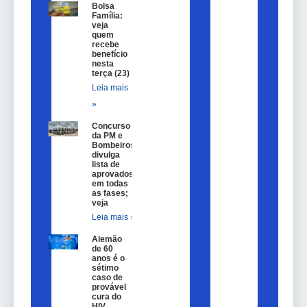
Bolsa
Família:
veja
quem
recebe
benefício
nesta
terça (23)
Leia mais
»
Concurso
da PM e
Bombeiros
divulga
lista de
aprovados
em todas
as fases;
veja
Leia mais »
Alemão
de 60
anos é o
sétimo
caso de
provável
cura do
HIV