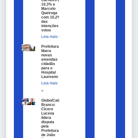
10,3% e
Marcelo
Queiroga
com 10,2%
das
intenções de
votos
Leia mais »
Prefeitura
libera
novas
emendas
cidadãs
para o
Hospital
Laureano
Leia mais
»
Globo/Cabo
Branco:
Cícero
Lucena
lidera
disputa
pela
Prefeitura
de João