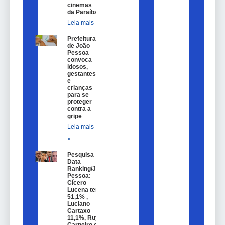
cinemas
da Paraíba
Leia mais »
Prefeitura
de João
Pessoa
convoca
idosos,
gestantes
e
crianças
para se
proteger
contra a
gripe
Leia mais
»
Pesquisa
Data
Ranking/João
Pessoa:
Cícero
Lucena tem
51,1% ,
Luciano
Cartaxo
11,1%, Ruy
Carneiro com