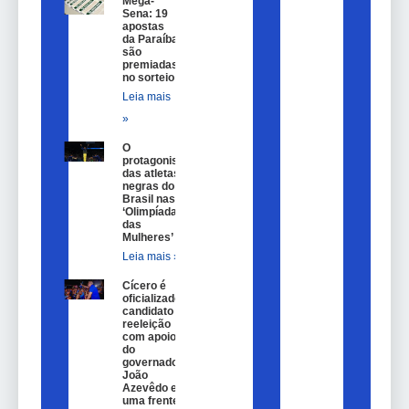
Mega-
Sena: 19
apostas
da Paraíba
são
premiadas
no sorteio
Leia mais
»
O
protagonismo
das atletas
negras do
Brasil nas
‘Olimpíadas
das
Mulheres’
Leia mais »
Cícero é
oficializado
candidato a
reeleição
com apoio
do
governador
João
Azevêdo e
uma frente