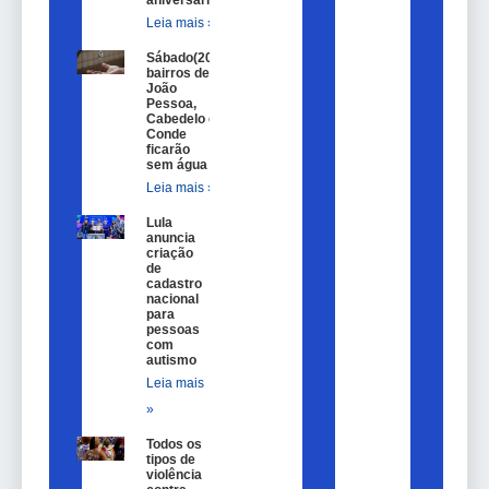
Leia mais »
Sábado(20)
bairros de
João
Pessoa,
Cabedelo e
Conde
ficarão
sem água
Leia mais »
Lula
anuncia
criação
de
cadastro
nacional
para
pessoas
com
autismo
Leia mais
»
Todos os
tipos de
violência