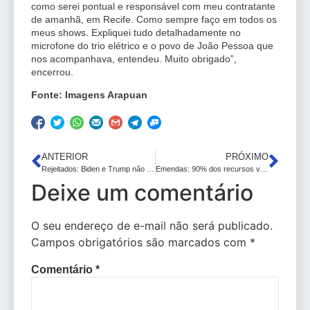
como serei pontual e responsável com meu contratante
de amanhã, em Recife. Como sempre faço em todos os
meus shows. Expliquei tudo detalhadamente no
microfone do trio elétrico e o povo de João Pessoa que
nos acompanhava, entendeu. Muito obrigado”,
encerrou.
Fonte: Imagens Arapuan
ANTERIOR
PRÓXIMO
Rejeitados: Biden e Trump não tem maioria dos americanos – os “anti o outro” dominam cada lado
Emendas: 90% dos recursos vetados por Lula eram de ministérios do Centrão que está em fúria
Deixe um comentário
O seu endereço de e-mail não será publicado.
Campos obrigatórios são marcados com
*
Comentário
*