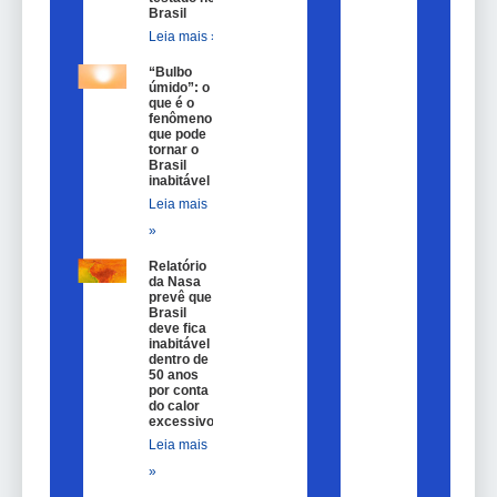
Brasil
Leia mais »
“Bulbo
úmido”: o
que é o
fenômeno
que pode
tornar o
Brasil
inabitável
Leia mais
»
Relatório
da Nasa
prevê que
Brasil
deve fica
inabitável
dentro de
50 anos
por conta
do calor
excessivo
Leia mais
»