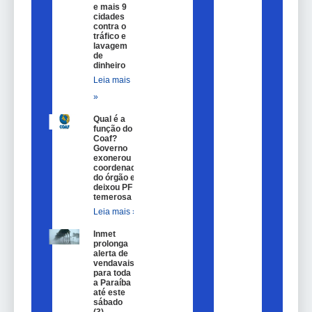
e mais 9
cidades
contra o
tráfico e
lavagem
de
dinheiro
Leia mais
»
Qual é a
função do
Coaf?
Governo
exonerou
coordenador
do órgão e
deixou PF
temerosa
Leia mais »
Inmet
prolonga
alerta de
vendavais
para toda
a Paraíba
até este
sábado
(3)