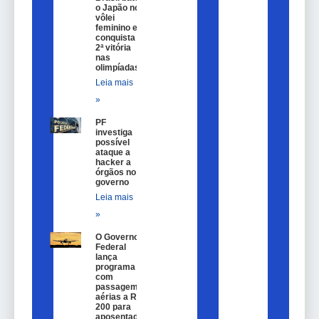
o Japão no
vôlei
feminino e
conquista
2ª vitória
nas
olimpíadas
Leia mais
»
PF
investiga
possível
ataque a
hacker a
órgãos no
governo
Leia mais
»
O Governo
Federal
lança
programa
com
passagem
aérias a R$
200 para
aposentados