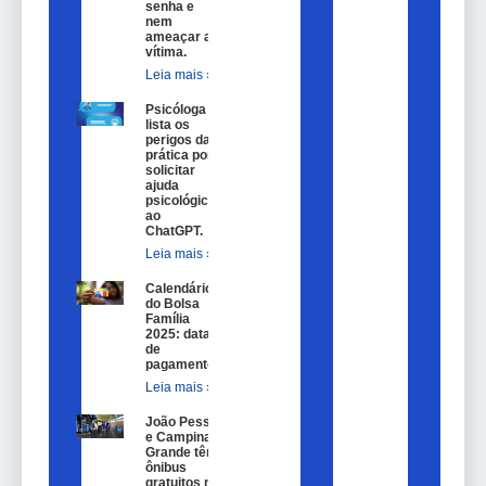
senha e
nem
ameaçar a
vítima.
Leia mais »
Psicóloga
lista os
perigos da
prática por
solicitar
ajuda
psicológica
ao
ChatGPT.
Leia mais »
Calendário
do Bolsa
Família
2025: datas
de
pagamento.
Leia mais »
João Pessoa
e Campina
Grande têm
ônibus
gratuitos no