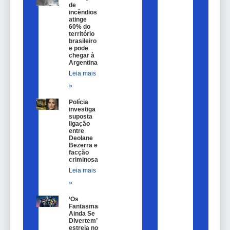
de
incêndios
atinge
60% do
território
brasileiro
e pode
chegar à
Argentina
Leia mais
»
Polícia
investiga
suposta
ligação
entre
Deolane
Bezerra e
facção
criminosa
Leia mais
»
‘Os
Fantasmas
Ainda Se
Divertem’
estreia nos