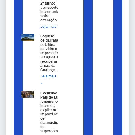
2º turno;
transporte
intermunicipal
sofre
alteração
Leia mais »
Foguete
de garrafa
pet, fibra
de vidro e
impressão
3D ajuda a
recuperar
áreas da
Caatinga
Leia mais
»
Exclusivo:
Pais de Lulu,
fenômeno na
internet,
explicam
importância
de
diagnóstico
de
superdotação