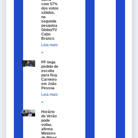
com 57%
dos votos
válidos,
na
segunda
pesquisa
Globo/TV
Cabo
Branco
Leia mais
»
PF nega
pedido de
escolta
para Ruy
Carneiro
em João
Pessoa
Leia mais
»
Horário
de Verão
pode
voltar,
afirma
Ministro
de Minas