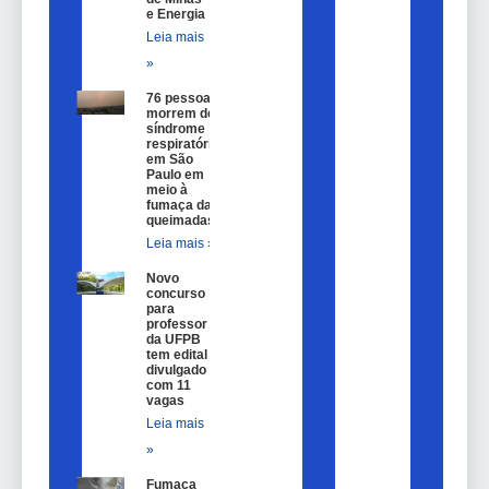
e Energia
Leia mais
»
76 pessoas
morrem de
síndrome
respiratória
em São
Paulo em
meio à
fumaça das
queimadas
Leia mais »
Novo
concurso
para
professor
da UFPB
tem edital
divulgado
com 11
vagas
Leia mais
»
Fumaça