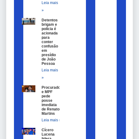
Leia mais
»
Detentos
brigam e
polícia é
acionada
para
conter
confusão
em
presídio
de João
Pessoa
Leia mais
»
Procurador
e MPF
pede
posse
imediata
de Renato
Martins
Leia mais »
Cícero
Lucena
lidera