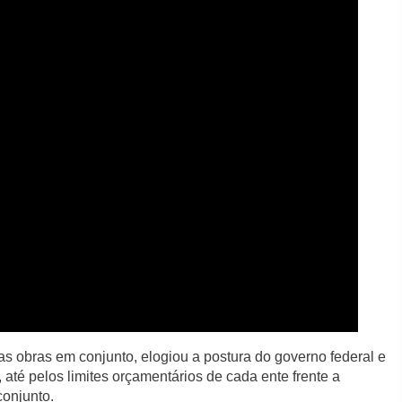
as obras em conjunto, elogiou a postura do governo federal e
 até pelos limites orçamentários de cada ente frente a
conjunto.