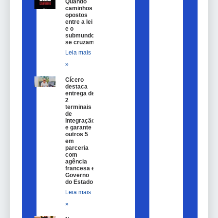
Quando
caminhos
opostos
entre a lei
e o
submundo
se cruzam
Leia mais
»
Cícero
destaca
entrega de
2
terminais
de
integração
e garante
outros 5
em
parceria
com
agência
francesa e
Governo
do Estado
Leia mais
»