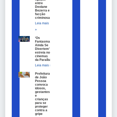
entre
Deolane
Bezerra e
facção
criminosa
Leia mais
»
‘Os
Fantasmas
Ainda Se
Divertem’
estreia nos
cinemas
da Paraíba
Leia mais »
Prefeitura
de João
Pessoa
convoca
idosos,
gestantes
e
crianças
para se
proteger
contra a
gripe