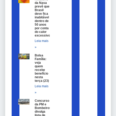
da Nasa
prevê que
Brasil
deve fica
inabitável
dentro de
50 anos
por conta
do calor
excessivo
Leia mais
»
Bolsa
Família:
veja
quem
recebe
benefício
nesta
terça (23)
Leia mais
»
Concurso
da PM e
Bombeiros
divulga
lista de