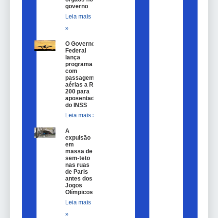
governo
Leia mais
»
O Governo
Federal
lança
programa
com
passagem
aérias a R$
200 para
aposentados
do INSS
Leia mais »
A
expulsão
em
massa de
sem-teto
nas ruas
de Paris
antes dos
Jogos
Olímpicos
Leia mais
»