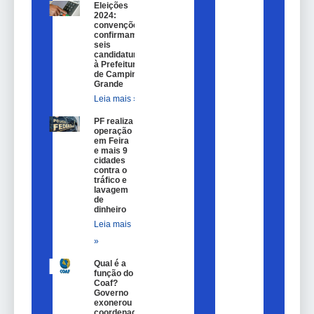
Eleições
2024:
convenções
confirmam
seis
candidaturas
à Prefeitura
de Campina
Grande
Leia mais »
PF realiza
operação
em Feira
e mais 9
cidades
contra o
tráfico e
lavagem
de
dinheiro
Leia mais
»
Qual é a
função do
Coaf?
Governo
exonerou
coordenador