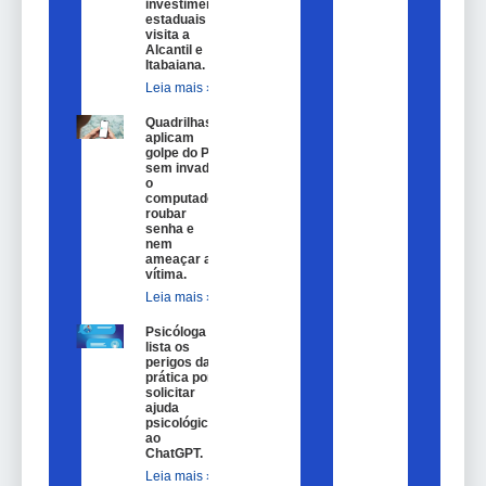
investimentos
estaduais em
visita a
Alcantil e
Itabaiana.
Leia mais »
Quadrilhas
aplicam
golpe do Pix
sem invadir
o
computador,
roubar
senha e
nem
ameaçar a
vítima.
Leia mais »
Psicóloga
lista os
perigos da
prática por
solicitar
ajuda
psicológica
ao
ChatGPT.
Leia mais »