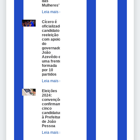
das
Mulheres’
Leia mais »
Cícero é
oficializado
candidato a
reeleição
com apoio
do
governador
João
Azevêdo e
uma frente
formada
por 10
partidos
Leia mais »
Eleições
2024:
convenções
confirmam
cinco
candidaturas
à Prefeitura
de João
Pessoa
Leia mais »