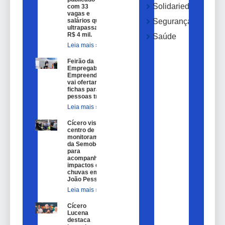
Solidariedade
com 33
vagas e
salários que
Segurança
ultrapassam
R$ 4 mil.
Saúde
Leia mais »
Feirão da
Empregabilidade e
Empreendedorismo
vai ofertar 100
fichas para
pessoas trans.
Leia mais »
Cícero visita
centro de
monitoramento
da Semob-JP
para
acompanhar
impactos das
chuvas em
João Pessoa.
Leia mais »
Cícero
Lucena
destaca