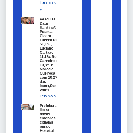
Leia mais
»
Pesquisa
Data
Ranking/João
Pessoa:
Cícero
Lucena tem
51,1% ,
Luciano
Cartaxo
11,1%, Ruy
Carneiro com
10,3% e
Marcelo
Queiroga
com 10,2%
das
intenções de
votos
Leia mais »
Prefeitura
libera
novas
emendas
cidadãs
para o
Hospital