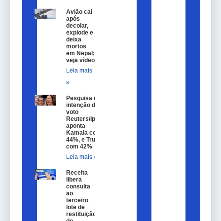
Avião cai
após
decolar,
explode e
deixa
mortos
em Nepal;
veja vídeo
Leia mais
»
Pesquisa de
intenção de
voto
Reuters/Ipsos
aponta
Kamala com
44%, e Trump
com 42%
Leia mais »
Receita
libera
consulta
ao
terceiro
lote de
restituição
do