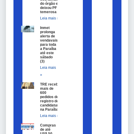
do órgão e
deixou PF
temerosa
Leia mais »
Inmet
prolonga
alerta de
vendavais
para toda
a Paraíba
até este
sábado
(3)
Leia mais
»
TRE recebe
mais de
600
pedidos de
registro de
candidatura
na Paraíba
Leia mais »
Compras
de até
US$ 50