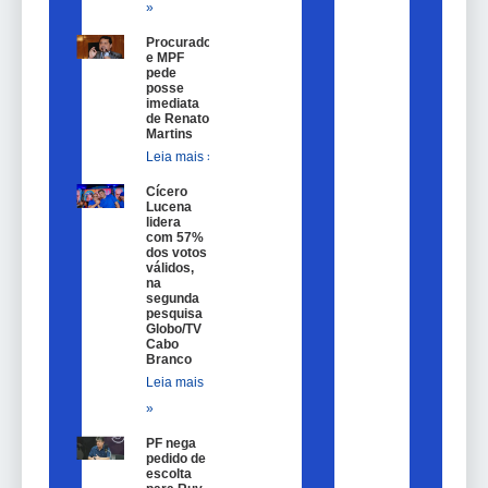
»
Procurador
e MPF
pede
posse
imediata
de Renato
Martins
Leia mais »
Cícero
Lucena
lidera
com 57%
dos votos
válidos,
na
segunda
pesquisa
Globo/TV
Cabo
Branco
Leia mais
»
PF nega
pedido de
escolta