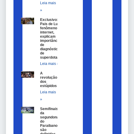
Leia mais
»
Exclusivo:
Pais de Lulu,
fenômeno na
internet,
explicam
importância
de
diagnóstico
de
superdotação
Leia mais »
A
revolução
dos
estúpidos
Leia mais
»
Semifinais
da
segundona
do
Paraibano
são
definidas