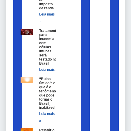
imposto
de renda
Leia mais
»
Tratamento
para
leucemia
com
células
imunes
será
testado no
Brasil
Leia mais »
“Bulbo
úmido”: o
que é o
fenômeno
que pode
tornar o
Brasil
inabitável
Leia mais
»
Relatório