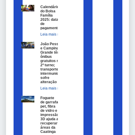
Calendário
do Bolsa
Família
2025: datas
de
pagamento.
Leia mais »
João Pessoa
e Campina
Grande têm
ônibus
gratuitos no
2º turno;
transporte
intermunicipal
sofre
alteração
Leia mais »
Foguete
de garrafa
pet, fibra
de vidro e
impressão
3D ajuda a
recuperar
áreas da
Caatinga