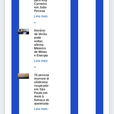
para Ruy
Carneiro
em João
Pessoa
Leia mais
»
Horário
de Verão
pode
voltar,
afirma
Ministro
de Minas
e Energia
Leia mais
»
76 pessoas
morrem de
síndrome
respiratória
em São
Paulo em
meio à
fumaça das
queimadas
Leia mais »