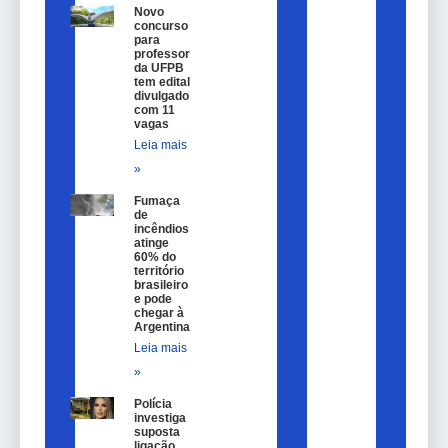
Novo
concurso
para
professor
da UFPB
tem edital
divulgado
com 11
vagas
Leia mais
»
Fumaça
de
incêndios
atinge
60% do
território
brasileiro
e pode
chegar à
Argentina
Leia mais
»
Polícia
investiga
suposta
ligação