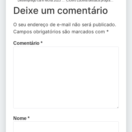
Desemprego cai e fecha 2023 em 7,8%, a menor taxa desde 2014
Cícero Lucena destaca programa da Anatel para melhorias nos sinais 4G e 5G na Capital em evento com ministro das Comunicações
Deixe um comentário
O seu endereço de e-mail não será publicado.
Campos obrigatórios são marcados com
*
Comentário
*
Nome
*