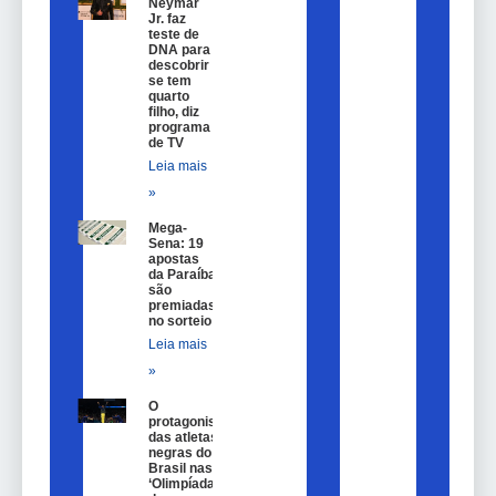
Neymar
Jr. faz
teste de
DNA para
descobrir
se tem
quarto
filho, diz
programa
de TV
Leia mais
»
Mega-
Sena: 19
apostas
da Paraíba
são
premiadas
no sorteio
Leia mais
»
O
protagonismo
das atletas
negras do
Brasil nas
‘Olimpíadas