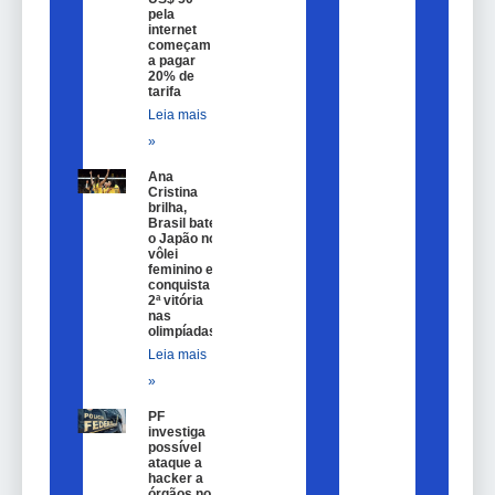
pela
internet
começam
a pagar
20% de
tarifa
Leia mais
»
Ana
Cristina
brilha,
Brasil bate
o Japão no
vôlei
feminino e
conquista
2ª vitória
nas
olimpíadas
Leia mais
»
PF
investiga
possível
ataque a
hacker a
órgãos no