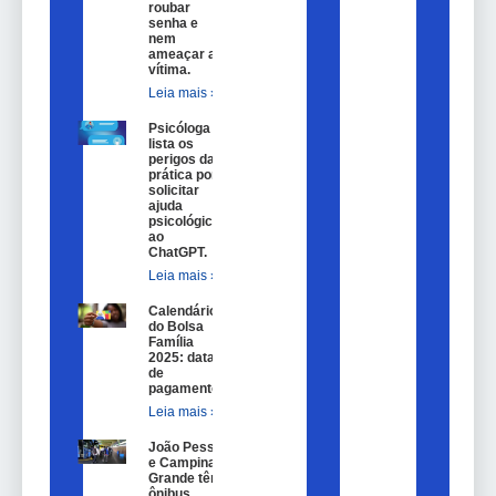
roubar
senha e
nem
ameaçar a
vítima.
Leia mais »
Psicóloga
lista os
perigos da
prática por
solicitar
ajuda
psicológica
ao
ChatGPT.
Leia mais »
Calendário
do Bolsa
Família
2025: datas
de
pagamento.
Leia mais »
João Pessoa
e Campina
Grande têm
ônibus