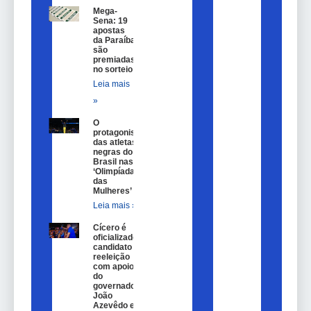
Mega-
Sena: 19
apostas
da Paraíba
são
premiadas
no sorteio
Leia mais
»
O
protagonismo
das atletas
negras do
Brasil nas
‘Olimpíadas
das
Mulheres’
Leia mais »
Cícero é
oficializado
candidato a
reeleição
com apoio
do
governador
João
Azevêdo e