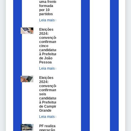
uma frente
formada
por 10
partidos
Leia mais »
Eleições
2024:
convenções
confirmam
cinco
candidaturas
à Prefeitura
de João
Pessoa
Leia mais »
Eleições
2024:
convenções
confirmam
seis
candidaturas
à Prefeitura
de Campina
Grande
Leia mais »
PF realiza
operação