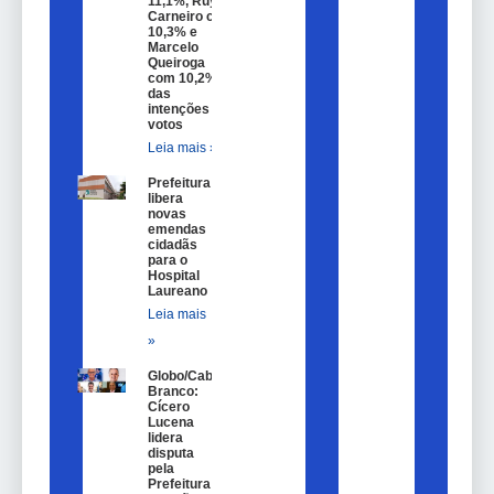
11,1%, Ruy
Carneiro com
10,3% e
Marcelo
Queiroga
com 10,2%
das
intenções de
votos
Leia mais »
Prefeitura
libera
novas
emendas
cidadãs
para o
Hospital
Laureano
Leia mais
»
Globo/Cabo
Branco:
Cícero
Lucena
lidera
disputa
pela
Prefeitura