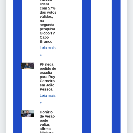
lidera
com 57%
dos votos
válidos,
na
segunda
pesquisa
Globo/TV
Cabo
Branco
Leia mais
»
PF nega
pedido de
escolta
para Ruy
Carneiro
em João
Pessoa
Leia mais
»
Horário
de Verão
pode
voltar,
afirma
Ministro