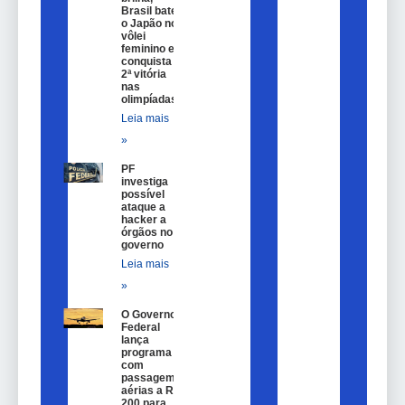
Brasil bate
o Japão no
vôlei
feminino e
conquista
2ª vitória
nas
olimpíadas
Leia mais
»
PF
investiga
possível
ataque a
hacker a
órgãos no
governo
Leia mais
»
O Governo
Federal
lança
programa
com
passagem
aérias a R$
200 para