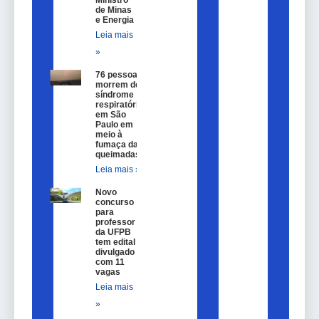
de Minas
e Energia
Leia mais
»
76 pessoas
morrem de
síndrome
respiratória
em São
Paulo em
meio à
fumaça das
queimadas
Leia mais »
Novo
concurso
para
professor
da UFPB
tem edital
divulgado
com 11
vagas
Leia mais
»