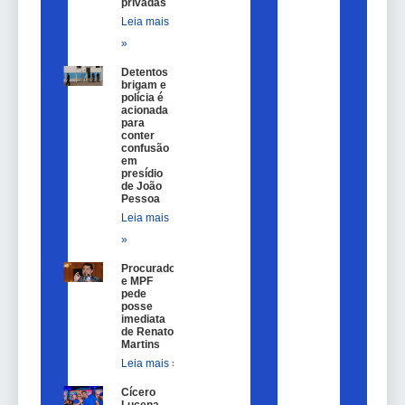
privadas
Leia mais
»
Detentos
brigam e
polícia é
acionada
para
conter
confusão
em
presídio
de João
Pessoa
Leia mais
»
Procurador
e MPF
pede
posse
imediata
de Renato
Martins
Leia mais »
Cícero
Lucena