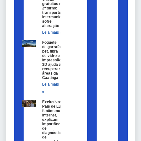
gratuitos no
2º turno;
transporte
intermunicipal
sofre
alteração
Leia mais »
Foguete
de garrafa
pet, fibra
de vidro e
impressão
3D ajuda a
recuperar
áreas da
Caatinga
Leia mais
»
Exclusivo:
Pais de Lulu,
fenômeno na
internet,
explicam
importância
de
diagnóstico
de