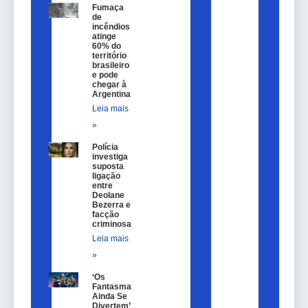
Fumaça
de
incêndios
atinge
60% do
território
brasileiro
e pode
chegar à
Argentina
Leia mais
»
Polícia
investiga
suposta
ligação
entre
Deolane
Bezerra e
facção
criminosa
Leia mais
»
‘Os
Fantasmas
Ainda Se
Divertem’