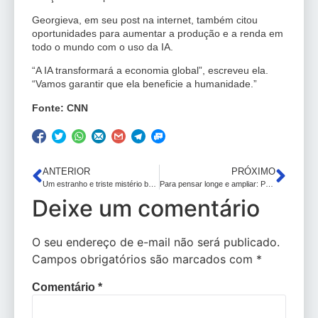
Georgieva, em seu post na internet, também citou
oportunidades para aumentar a produção e a renda em
todo o mundo com o uso da IA.
“A IA transformará a economia global”, escreveu ela.
“Vamos garantir que ela beneficie a humanidade.”
Fonte: CNN
ANTERIOR
PRÓXIMO
Um estranho e triste mistério brasileiro: A morte da modelo Fernanda Vogel
Para pensar longe e ampliar: Por que alguns afirmam que 2+2=5 (e qual a lógica por trás disso) – IMPERDÍVEL!
Deixe um comentário
O seu endereço de e-mail não será publicado.
Campos obrigatórios são marcados com
*
Comentário
*