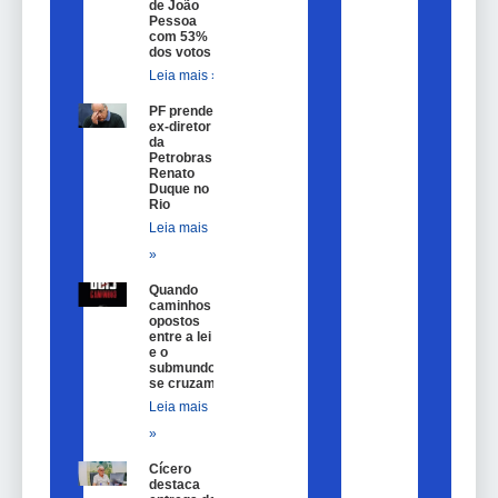
de João
Pessoa
com 53%
dos votos
Leia mais »
PF prende
ex-diretor
da
Petrobras
Renato
Duque no
Rio
Leia mais
»
Quando
caminhos
opostos
entre a lei
e o
submundo
se cruzam
Leia mais
»
Cícero
destaca