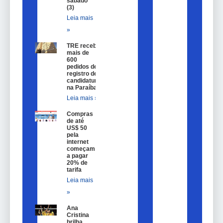
sábado
(3)
Leia mais
»
TRE recebe
mais de
600
pedidos de
registro de
candidatura
na Paraíba
Leia mais »
Compras
de até
US$ 50
pela
internet
começam
a pagar
20% de
tarifa
Leia mais
»
Ana
Cristina
brilha,