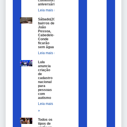
comemorar
aniversário
Leia mais »
Sábado(20)
bairros de
João
Pessoa,
Cabedelo e
Conde
ficarão
sem água
Leia mais »
Lula
anuncia
criação
de
cadastro
nacional
para
pessoas
com
autismo
Leia mais
»
Todos os
tipos de