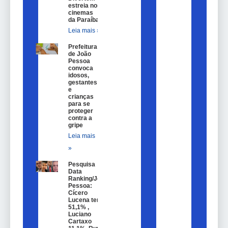
estreia nos
cinemas
da Paraíba
Leia mais »
Prefeitura
de João
Pessoa
convoca
idosos,
gestantes
e
crianças
para se
proteger
contra a
gripe
Leia mais
»
Pesquisa
Data
Ranking/João
Pessoa:
Cícero
Lucena tem
51,1% ,
Luciano
Cartaxo