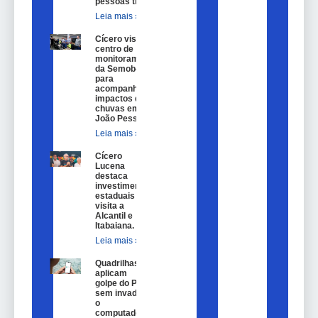
pessoas trans.
Leia mais »
Cícero visita
centro de
monitoramento
da Semob-JP
para
acompanhar
impactos das
chuvas em
João Pessoa.
Leia mais »
Cícero
Lucena
destaca
investimentos
estaduais em
visita a
Alcantil e
Itabaiana.
Leia mais »
Quadrilhas
aplicam
golpe do Pix
sem invadir
o
computador,