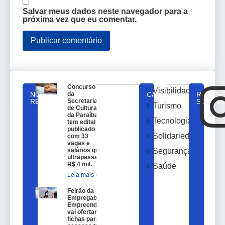
Salvar meus dados neste navegador para a
próxima vez que eu comentar.
Concurso
Visibilidade
NOTICIAS
da
CATEGORIAS
REDES
RELACIONADAS
Secretaria
SOCIAIS
Turismo
de Cultura
da Paraíba
Tecnologia
tem edital
publicado
Solidariedade
com 33
vagas e
salários que
Segurança
ultrapassam
R$ 4 mil.
Saúde
Leia mais »
Feirão da
Empregabilidade e
Empreendedorismo
vai ofertar 100
fichas para