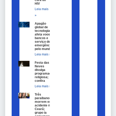
HIV
Leia mais
»
Apagão
global de
tecnologia
afeta voos,
bancos e
serviço de
emergência
pelo mundo
Leia mais »
Festa das
Neves
divulga
programação
religiosa;
confira
Leia mais »
Três
paraibanos
morrem em
acidente no
Ceará;
grupo ia