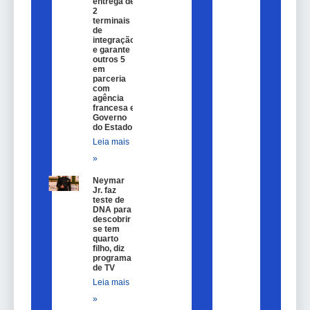
entrega de
2
terminais
de
integração
e garante
outros 5
em
parceria
com
agência
francesa e
Governo
do Estado
Leia mais
»
Neymar
Jr. faz
teste de
DNA para
descobrir
se tem
quarto
filho, diz
programa
de TV
Leia mais
»