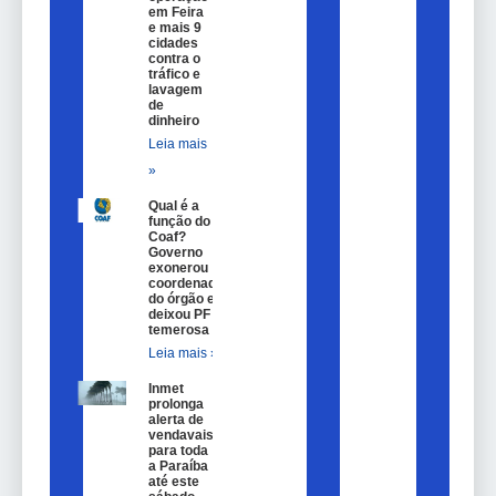
em Feira
e mais 9
cidades
contra o
tráfico e
lavagem
de
dinheiro
Leia mais
»
Qual é a
função do
Coaf?
Governo
exonerou
coordenador
do órgão e
deixou PF
temerosa
Leia mais »
Inmet
prolonga
alerta de
vendavais
para toda
a Paraíba
até este