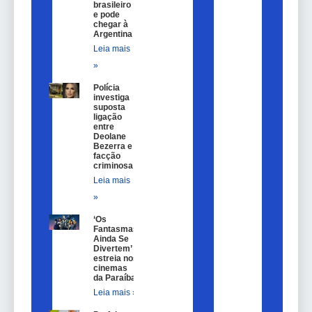
brasileiro
e pode
chegar à
Argentina
Leia mais
»
Polícia
investiga
suposta
ligação
entre
Deolane
Bezerra e
facção
criminosa
Leia mais
»
‘Os
Fantasmas
Ainda Se
Divertem’
estreia nos
cinemas
da Paraíba
Leia mais »