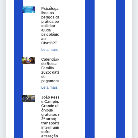
Psicóloga
lista os
perigos da
prática por
solicitar
ajuda
psicológica
ao
ChatGPT.
Leia mais »
Calendário
do Bolsa
Família
2025: datas
de
pagamento.
Leia mais »
João Pessoa
e Campina
Grande têm
ônibus
gratuitos no
2º turno;
transporte
intermunicipal
sofre
alteração