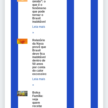
úmido”: o
que é o
fenômeno
que pode
tornar o
Brasil
inabitável
Leia mais
»
Relatório
da Nasa
prevê que
Brasil
deve fica
inabitável
dentro de
50 anos
por conta
do calor
excessivo
Leia mais
»
Bolsa
Família:
veja
quem
recebe