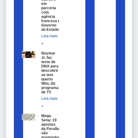
em
parceria
com
agência
francesa e
Governo
do Estado
Leia mais
»
Neymar
Jr. faz
teste de
DNA para
descobrir
se tem
quarto
filho, diz
programa
de TV
Leia mais
»
Mega-
Sena: 19
apostas
da Paraíba
são
premiadas