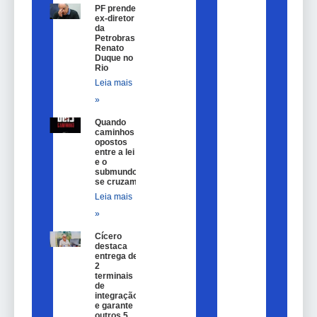
PF prende
ex-diretor
da
Petrobras
Renato
Duque no
Rio
Leia mais
»
Quando
caminhos
opostos
entre a lei
e o
submundo
se cruzam
Leia mais
»
Cícero
destaca
entrega de
2
terminais
de
integração
e garante
outros 5