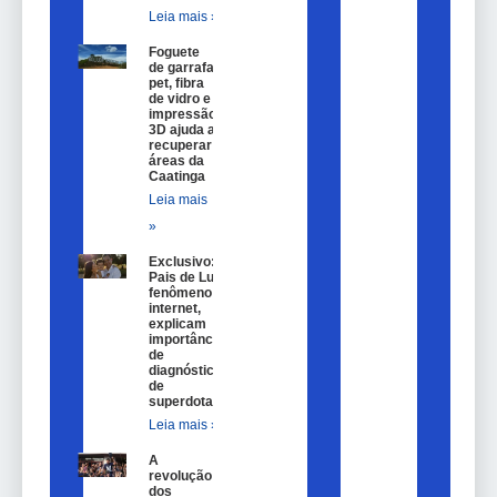
Leia mais »
Foguete
de garrafa
pet, fibra
de vidro e
impressão
3D ajuda a
recuperar
áreas da
Caatinga
Leia mais
»
Exclusivo:
Pais de Lulu,
fenômeno na
internet,
explicam
importância
de
diagnóstico
de
superdotação
Leia mais »
A
revolução
dos