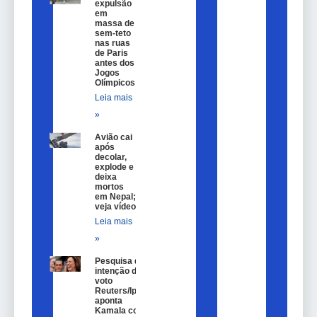
expulsão
em
massa de
sem-teto
nas ruas
de Paris
antes dos
Jogos
Olímpicos
Leia mais
»
Avião cai
após
decolar,
explode e
deixa
mortos
em Nepal;
veja vídeo
Leia mais
»
Pesquisa de
intenção de
voto
Reuters/Ipsos
aponta
Kamala com