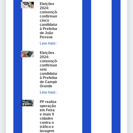
Eleições
2024:
convenções
confirmam
cinco
candidaturas
à Prefeitura
de João
Pessoa
Leia mais »
Eleições
2024:
convenções
confirmam
seis
candidaturas
à Prefeitura
de Campina
Grande
Leia mais »
PF realiza
operação
em Feira
e mais 9
cidades
contra o
tráfico e
lavagem