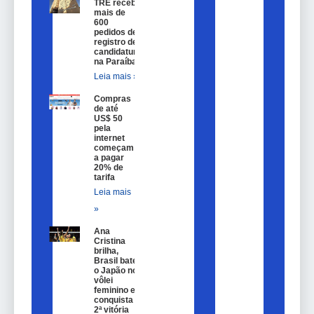
TRE recebe
mais de
600
pedidos de
registro de
candidatura
na Paraíba
Leia mais »
Compras
de até
US$ 50
pela
internet
começam
a pagar
20% de
tarifa
Leia mais
»
Ana
Cristina
brilha,
Brasil bate
o Japão no
vôlei
feminino e
conquista
2ª vitória