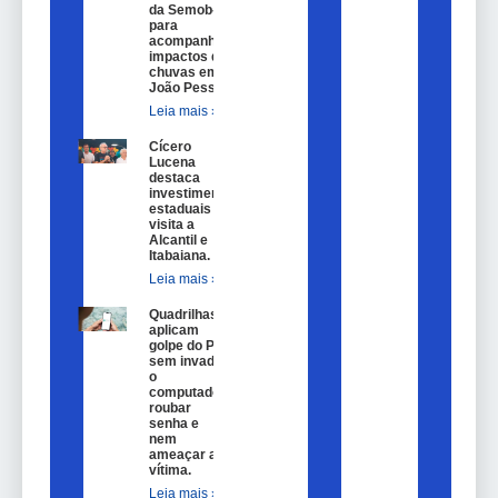
da Semob-JP
para
acompanhar
impactos das
chuvas em
João Pessoa.
Leia mais »
Cícero
Lucena
destaca
investimentos
estaduais em
visita a
Alcantil e
Itabaiana.
Leia mais »
Quadrilhas
aplicam
golpe do Pix
sem invadir
o
computador,
roubar
senha e
nem
ameaçar a
vítima.
Leia mais »