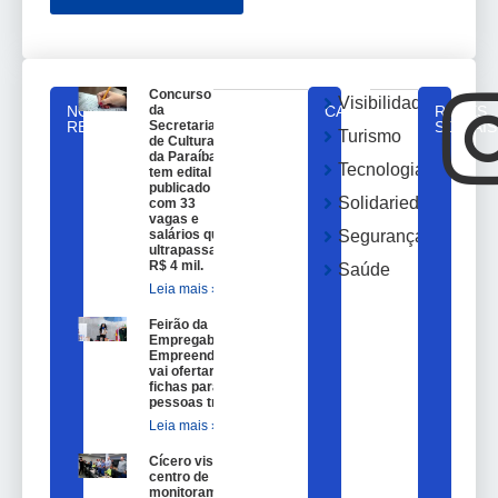
Concurso
Visibilidade
NOTICIAS
da
CATEGORIAS
REDES
RELACIONADAS
Secretaria
SOCIAIS
Turismo
de Cultura
da Paraíba
Tecnologia
tem edital
publicado
Solidariedade
com 33
vagas e
salários que
Segurança
ultrapassam
R$ 4 mil.
Saúde
Leia mais »
Feirão da
Empregabilidade e
Empreendedorismo
vai ofertar 100
fichas para
pessoas trans.
Leia mais »
Cícero visita
centro de
monitoramento