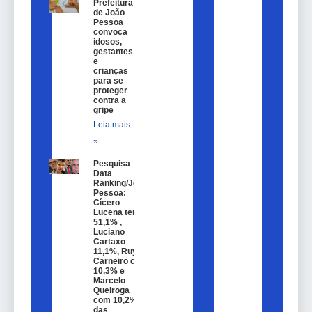
Prefeitura
de João
Pessoa
convoca
idosos,
gestantes
e
crianças
para se
proteger
contra a
gripe
Leia mais
»
Pesquisa
Data
Ranking/João
Pessoa:
Cícero
Lucena tem
51,1% ,
Luciano
Cartaxo
11,1%, Ruy
Carneiro com
10,3% e
Marcelo
Queiroga
com 10,2%
das