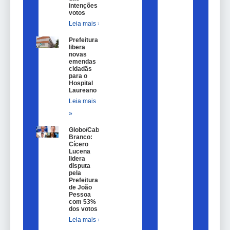
intenções de
votos
Leia mais »
Prefeitura
libera
novas
emendas
cidadãs
para o
Hospital
Laureano
Leia mais
»
Globo/Cabo
Branco:
Cícero
Lucena
lidera
disputa
pela
Prefeitura
de João
Pessoa
com 53%
dos votos
Leia mais »