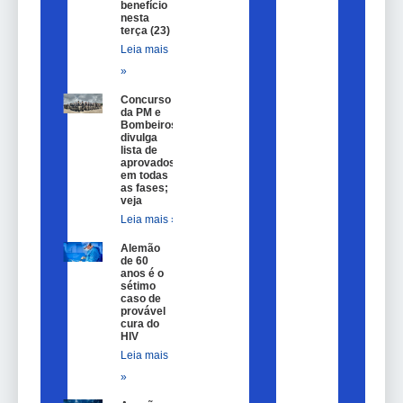
benefício
nesta
terça (23)
Leia mais
»
Concurso
da PM e
Bombeiros
divulga
lista de
aprovados
em todas
as fases;
veja
Leia mais »
Alemão
de 60
anos é o
sétimo
caso de
provável
cura do
HIV
Leia mais
»