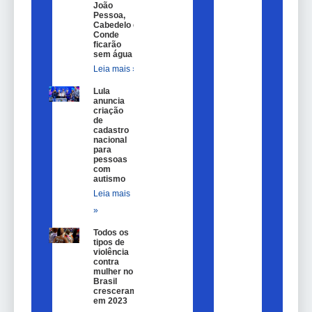
João
Pessoa,
Cabedelo e
Conde
ficarão
sem água
Leia mais »
Lula
anuncia
criação
de
cadastro
nacional
para
pessoas
com
autismo
Leia mais
»
Todos os
tipos de
violência
contra
mulher no
Brasil
cresceram
em 2023