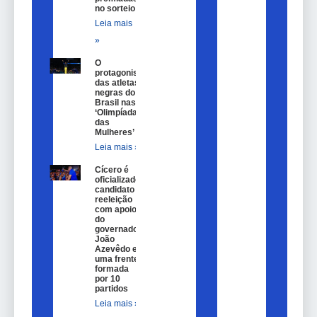
no sorteio
Leia mais
»
O
protagonismo
das atletas
negras do
Brasil nas
‘Olimpíadas
das
Mulheres’
Leia mais »
Cícero é
oficializado
candidato a
reeleição
com apoio
do
governador
João
Azevêdo e
uma frente
formada
por 10
partidos
Leia mais »