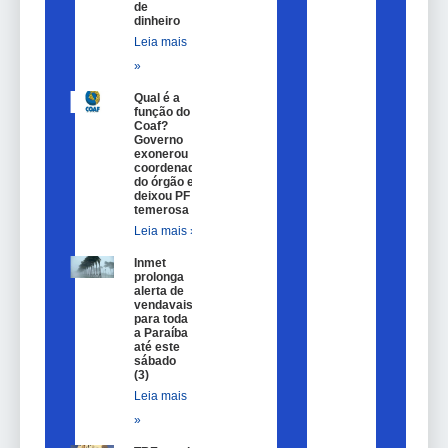
de
dinheiro
Leia mais
»
Qual é a
função do
Coaf?
Governo
exonerou
coordenador
do órgão e
deixou PF
temerosa
Leia mais »
Inmet
prolonga
alerta de
vendavais
para toda
a Paraíba
até este
sábado
(3)
Leia mais
»