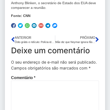
Anthony Blinken, o secretário de Estado dos EUA deve
comparecer a reunião.
Fonte: CNN
ANTERIOR
PRÓXIMO
Ódio grátis e ridículo: Polícia identifica homem que agrediu mulher achando que era trans em PE
Mãe diz que Neymar ignora fãs em cruzeiro: “Só no camarote da balada” – ambiente impróprio para menores embora não tenha tido censura?
Deixe um comentário
O seu endereço de e-mail não será publicado.
Campos obrigatórios são marcados com
*
Comentário
*