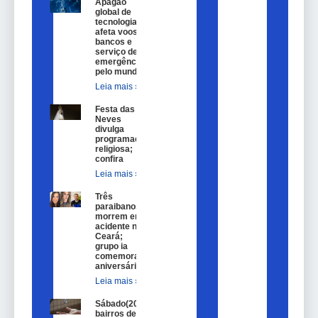
Apagão
global de
tecnologia
afeta voos,
bancos e
serviço de
emergência
pelo mundo
Leia mais »
Festa das
Neves
divulga
programação
religiosa;
confira
Leia mais »
Três
paraibanos
morrem em
acidente no
Ceará;
grupo ia
comemorar
aniversário
Leia mais »
Sábado(20)
bairros de