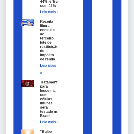
44%, e Trump
com 42%
Leia mais »
Receita
libera
consulta
ao
terceiro
lote de
restituição
do
imposto
de renda
Leia mais
»
Tratamento
para
leucemia
com
células
imunes
será
testado no
Brasil
Leia mais »
“Bulbo