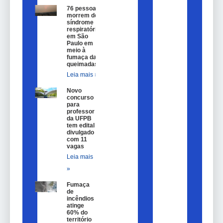
76 pessoas
morrem de
síndrome
respiratória
em São
Paulo em
meio à
fumaça das
queimadas
Leia mais »
Novo
concurso
para
professor
da UFPB
tem edital
divulgado
com 11
vagas
Leia mais
»
Fumaça
de
incêndios
atinge
60% do
território