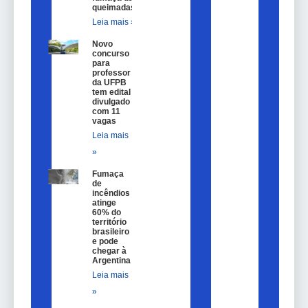
queimadas
Leia mais »
Novo
concurso
para
professor
da UFPB
tem edital
divulgado
com 11
vagas
Leia mais
»
Fumaça
de
incêndios
atinge
60% do
território
brasileiro
e pode
chegar à
Argentina
Leia mais
»