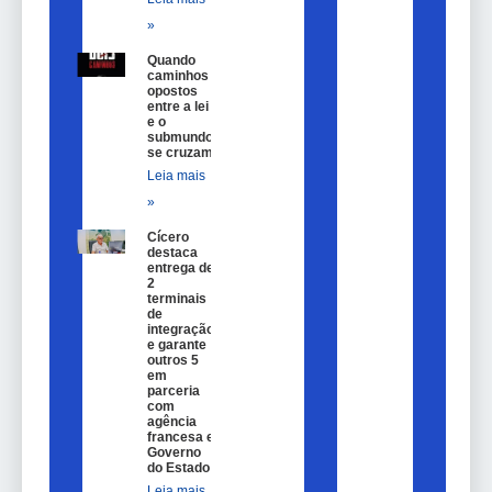
»
Quando
caminhos
opostos
entre a lei
e o
submundo
se cruzam
Leia mais
»
Cícero
destaca
entrega de
2
terminais
de
integração
e garante
outros 5
em
parceria
com
agência
francesa e
Governo
do Estado
Leia mais