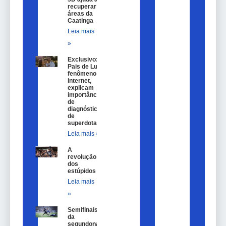
recuperar
áreas da
Caatinga
Leia mais
»
Exclusivo:
Pais de Lulu,
fenômeno na
internet,
explicam
importância
de
diagnóstico
de
superdotação
Leia mais »
A
revolução
dos
estúpidos
Leia mais
»
Semifinais
da
segundona