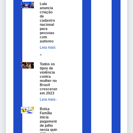
Lula
anuncia
criação
de
cadastro
nacional
para
pessoas
com
autismo
Leia mais
»
Todos os
tipos de
violência
contra
mulher no
Brasil
cresceram
em 2023
Leia mais »
Bolsa
Família
inicia
pagamentos
de julho
nesta quinta