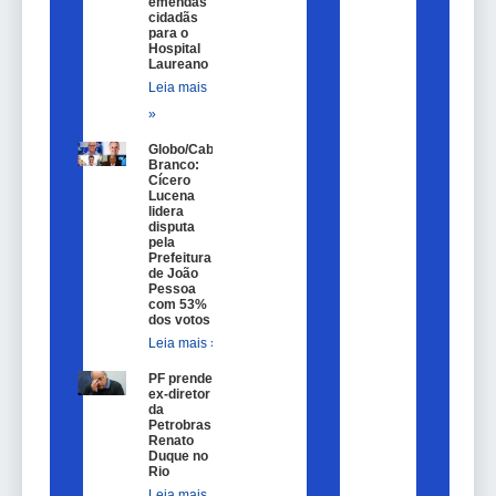
emendas
cidadãs
para o
Hospital
Laureano
Leia mais
»
Globo/Cabo
Branco:
Cícero
Lucena
lidera
disputa
pela
Prefeitura
de João
Pessoa
com 53%
dos votos
Leia mais »
PF prende
ex-diretor
da
Petrobras
Renato
Duque no
Rio
Leia mais