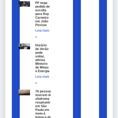
PF nega
pedido de
escolta
para Ruy
Carneiro
em João
Pessoa
Leia mais
»
Horário
de Verão
pode
voltar,
afirma
Ministro
de Minas
e Energia
Leia mais
»
76 pessoas
morrem de
síndrome
respiratória
em São
Paulo em
meio à
fumaça das