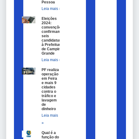
Pessoa
Leia mais »
Eleições
2024:
convenções
confirmam
seis
candidaturas
à Prefeitura
de Campina
Grande
Leia mais »
PF realiza
operação
em Feira
e mais 9
cidades
contra o
tráfico e
lavagem
de
dinheiro
Leia mais
»
Qual é a
função do