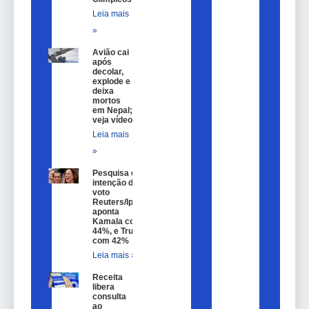
Leia mais
»
Avião cai
após
decolar,
explode e
deixa
mortos
em Nepal;
veja vídeo
Leia mais
»
Pesquisa de
intenção de
voto
Reuters/Ipsos
aponta
Kamala com
44%, e Trump
com 42%
Leia mais »
Receita
libera
consulta
ao