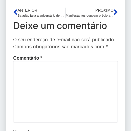
ANTERIOR
PRÓXIMO
Safadão falta a aniversário de 13 anos do filho com Mileide Mihaile: pais separados não podem punir filhos
Manifestantes ocupam prédio abandonado do Ministério da Saúde em SP
Deixe um comentário
O seu endereço de e-mail não será publicado.
Campos obrigatórios são marcados com
*
Comentário
*