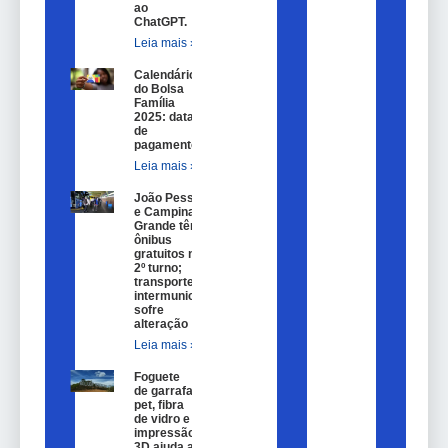
ao
ChatGPT.
Leia mais »
Calendário
do Bolsa
Família
2025: datas
de
pagamento.
Leia mais »
João Pessoa
e Campina
Grande têm
ônibus
gratuitos no
2º turno;
transporte
intermunicipal
sofre
alteração
Leia mais »
Foguete
de garrafa
pet, fibra
de vidro e
impressão
3D ajuda a