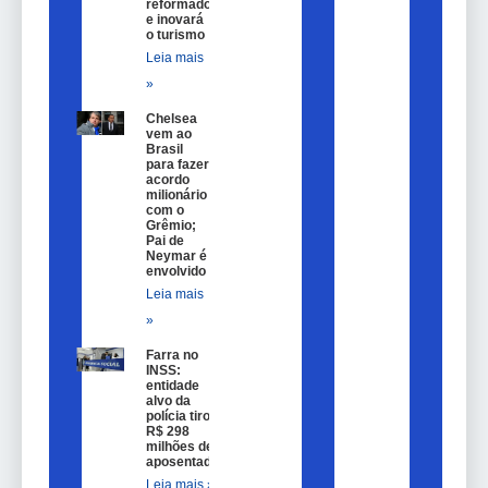
reformado
e inovará
o turismo
Leia mais
»
Chelsea
vem ao
Brasil
para fazer
acordo
milionário
com o
Grêmio;
Pai de
Neymar é
envolvido
Leia mais
»
Farra no
INSS:
entidade
alvo da
polícia tirou
R$ 298
milhões de
aposentados
Leia mais »