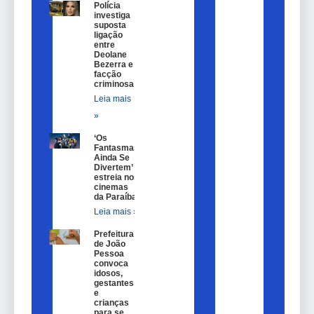
Polícia
investiga
suposta
ligação
entre
Deolane
Bezerra e
facção
criminosa
Leia mais
»
‘Os
Fantasmas
Ainda Se
Divertem’
estreia nos
cinemas
da Paraíba
Leia mais »
Prefeitura
de João
Pessoa
convoca
idosos,
gestantes
e
crianças
para se