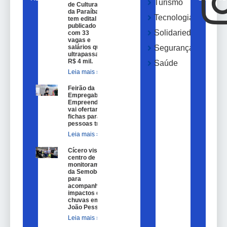
Turismo
de Cultura
da Paraíba
Tecnologia
tem edital
publicado
Solidariedade
com 33
vagas e
salários que
Segurança
ultrapassam
R$ 4 mil.
Saúde
Leia mais »
Feirão da
Empregabilidade e
Empreendedorismo
vai ofertar 100
fichas para
pessoas trans.
Leia mais »
Cícero visita
centro de
monitoramento
da Semob-JP
para
acompanhar
impactos das
chuvas em
João Pessoa.
Leia mais »