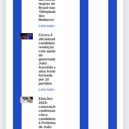
negras do
Brasil nas
‘Olimpíadas
das
Mulheres’
Leia mais »
Cícero é
oficializado
candidato a
reeleição
com apoio
do
governador
João
Azevêdo e
uma frente
formada
por 10
partidos
Leia mais »
Eleições
2024:
convenções
confirmam
cinco
candidaturas
à Prefeitura
de João