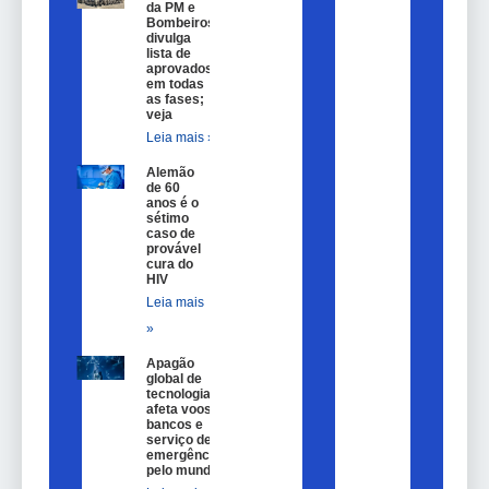
da PM e
Bombeiros
divulga
lista de
aprovados
em todas
as fases;
veja
Leia mais »
Alemão
de 60
anos é o
sétimo
caso de
provável
cura do
HIV
Leia mais
»
Apagão
global de
tecnologia
afeta voos,
bancos e
serviço de
emergência
pelo mundo