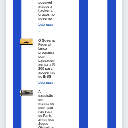
possível
ataque a
hacker a
órgãos no
governo
Leia mais
»
O Governo
Federal
lança
programa
com
passagem
aérias a R$
200 para
aposentados
do INSS
Leia mais »
A
expulsão
em
massa de
sem-teto
nas ruas
de Paris
antes dos
Jogos
Olímpicos