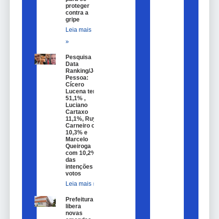
proteger
contra a
gripe
Leia mais
»
Pesquisa
Data
Ranking/João
Pessoa:
Cícero
Lucena tem
51,1% ,
Luciano
Cartaxo
11,1%, Ruy
Carneiro com
10,3% e
Marcelo
Queiroga
com 10,2%
das
intenções de
votos
Leia mais »
Prefeitura
libera
novas