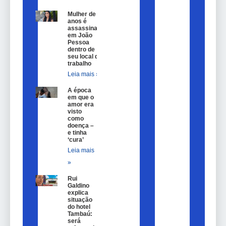
Mulher de 25
anos é
assassinada
em João
Pessoa
dentro de
seu local de
trabalho
Leia mais »
A época
em que o
amor era
visto
como
doença –
e tinha
‘cura’
Leia mais
»
Rui
Galdino
explica
situação
do hotel
Tambaú:
será