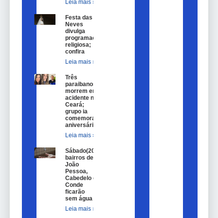
Leia mais »
Festa das
Neves
divulga
programação
religiosa;
confira
Leia mais »
Três
paraibanos
morrem em
acidente no
Ceará;
grupo ia
comemorar
aniversário
Leia mais »
Sábado(20)
bairros de
João
Pessoa,
Cabedelo e
Conde
ficarão
sem água
Leia mais »