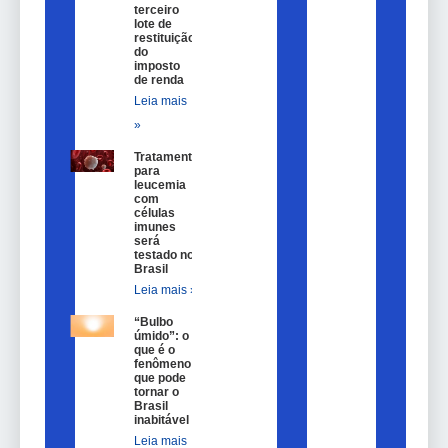
terceiro
lote de
restituição
do
imposto
de renda
Leia mais
»
Tratamento
para
leucemia
com
células
imunes
será
testado no
Brasil
Leia mais »
“Bulbo
úmido”: o
que é o
fenômeno
que pode
tornar o
Brasil
inabitável
Leia mais