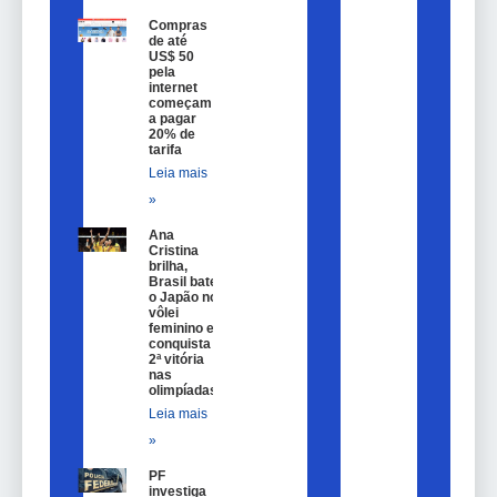
Compras
de até
US$ 50
pela
internet
começam
a pagar
20% de
tarifa
Leia mais
»
Ana
Cristina
brilha,
Brasil bate
o Japão no
vôlei
feminino e
conquista
2ª vitória
nas
olimpíadas
Leia mais
»
PF
investiga