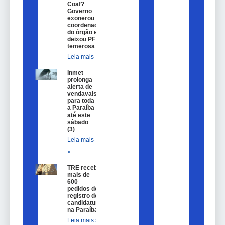
Coaf?
Governo
exonerou
coordenador
do órgão e
deixou PF
temerosa
Leia mais »
Inmet
prolonga
alerta de
vendavais
para toda
a Paraíba
até este
sábado
(3)
Leia mais
»
TRE recebe
mais de
600
pedidos de
registro de
candidatura
na Paraíba
Leia mais »