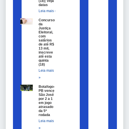
(18); veja
datas
Leia mais »
Concurso
da
Justiça
Eleitoral,
com
salários
de até R$
13 mil,
inscreve
até esta
quinta
(18)
Leia mais
»
Botafogo-
PB vence
São José
por 2 a 1
em jogo
atrasado
da 5ª
rodada
Leia mais
»