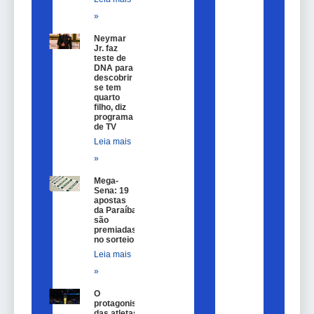
»
Neymar
Jr. faz
teste de
DNA para
descobrir
se tem
quarto
filho, diz
programa
de TV
Leia mais
»
Mega-
Sena: 19
apostas
da Paraíba
são
premiadas
no sorteio
Leia mais
»
O
protagonismo
das atletas