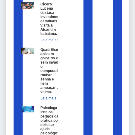
Cícero
Lucena
destaca
investimentos
estaduais em
visita a
Alcantil e
Itabaiana.
Leia mais »
Quadrilhas
aplicam
golpe do Pix
sem invadir
o
computador,
roubar
senha e
nem
ameaçar a
vítima.
Leia mais »
Psicóloga
lista os
perigos da
prática por
solicitar
ajuda
psicológica