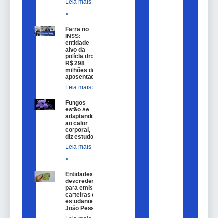
Leia mais
»
Farra no
INSS:
entidade
alvo da
polícia tirou
R$ 298
milhões de
aposentados
Leia mais »
Fungos
estão se
adaptando
ao calor
corporal,
diz estudo
Leia mais
»
Entidades são
descredenciadas
para emissão de
carteiras de
estudante em
João Pessoa