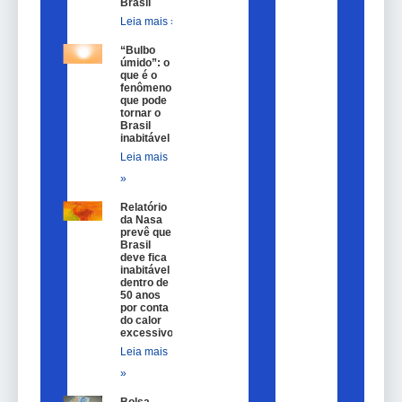
Brasil
Leia mais »
“Bulbo
úmido”: o
que é o
fenômeno
que pode
tornar o
Brasil
inabitável
Leia mais
»
Relatório
da Nasa
prevê que
Brasil
deve fica
inabitável
dentro de
50 anos
por conta
do calor
excessivo
Leia mais
»