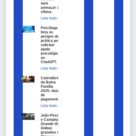
nem
ameaçar a
vítima.
Leia mais »
Psicóloga
lista os
perigos da
prática por
solicitar
ajuda
psicológica
ao
ChatGPT.
Leia mais »
Calendário
do Bolsa
Família
2025: datas
de
pagamento.
Leia mais »
João Pessoa
e Campina
Grande têm
ônibus
gratuitos no