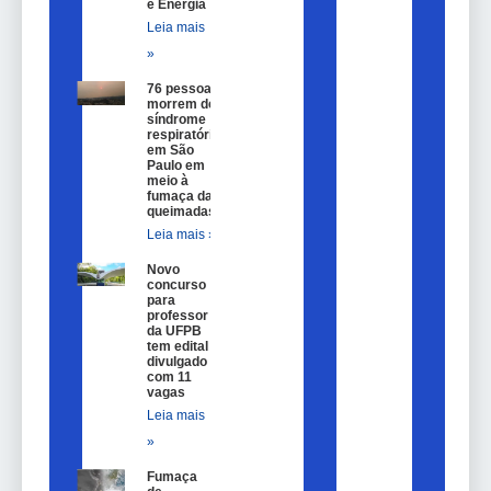
e Energia
Leia mais
»
76 pessoas
morrem de
síndrome
respiratória
em São
Paulo em
meio à
fumaça das
queimadas
Leia mais »
Novo
concurso
para
professor
da UFPB
tem edital
divulgado
com 11
vagas
Leia mais
»
Fumaça