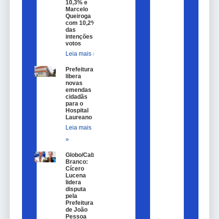
10,3% e
Marcelo
Queiroga
com 10,2%
das
intenções de
votos
Leia mais »
Prefeitura
libera
novas
emendas
cidadãs
para o
Hospital
Laureano
Leia mais
»
Globo/Cabo
Branco:
Cícero
Lucena
lidera
disputa
pela
Prefeitura
de João
Pessoa