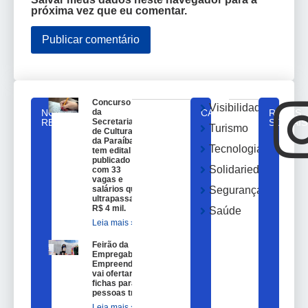
próxima vez que eu comentar.
Concurso
Visibilidade
NOTICIAS
da
CATEGORIAS
REDES
RELACIONADAS
Secretaria
SOCIAIS
Turismo
de Cultura
da Paraíba
Tecnologia
tem edital
publicado
Solidariedade
com 33
vagas e
salários que
Segurança
ultrapassam
R$ 4 mil.
Saúde
Leia mais »
Feirão da
Empregabilidade e
Empreendedorismo
vai ofertar 100
fichas para
pessoas trans.
Leia mais »