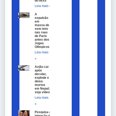
do INSS
Leia mais »
A
expulsão
em
massa de
sem-teto
nas ruas
de Paris
antes dos
Jogos
Olímpicos
Leia mais
»
Avião cai
após
decolar,
explode e
deixa
mortos
em Nepal;
veja vídeo
Leia mais
»
Pesquisa de
intenção de