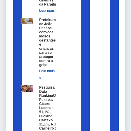
cinemas
da Paraíba
Leia mais »
Prefeitura
de João
Pessoa
convoca
idosos,
gestantes
e
crianças
para se
proteger
contra a
gripe
Leia mais
»
Pesquisa
Data
Ranking/João
Pessoa:
Cícero
Lucena tem
51,1% ,
Luciano
Cartaxo
11,1%, Ruy
Carneiro com