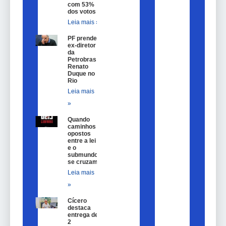
com 53%
dos votos
Leia mais »
PF prende
ex-diretor
da
Petrobras
Renato
Duque no
Rio
Leia mais
»
Quando
caminhos
opostos
entre a lei
e o
submundo
se cruzam
Leia mais
»
Cícero
destaca
entrega de
2