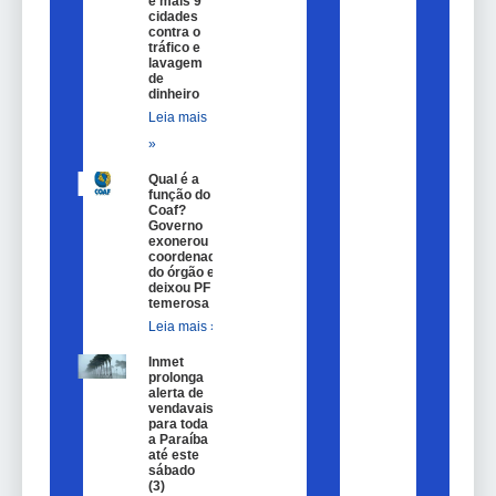
e mais 9
cidades
contra o
tráfico e
lavagem
de
dinheiro
Leia mais
»
Qual é a
função do
Coaf?
Governo
exonerou
coordenador
do órgão e
deixou PF
temerosa
Leia mais »
Inmet
prolonga
alerta de
vendavais
para toda
a Paraíba
até este
sábado
(3)