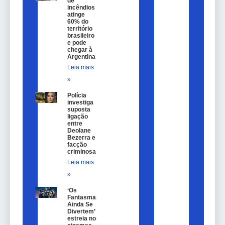
de
incêndios
atinge
60% do
território
brasileiro
e pode
chegar à
Argentina
Leia mais
»
Polícia
investiga
suposta
ligação
entre
Deolane
Bezerra e
facção
criminosa
Leia mais
»
‘Os
Fantasmas
Ainda Se
Divertem’
estreia nos