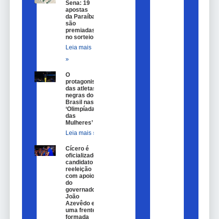
Sena: 19
apostas
da Paraíba
são
premiadas
no sorteio
Leia mais
»
O
protagonismo
das atletas
negras do
Brasil nas
‘Olimpíadas
das
Mulheres’
Leia mais »
Cícero é
oficializado
candidato a
reeleição
com apoio
do
governador
João
Azevêdo e
uma frente
formada