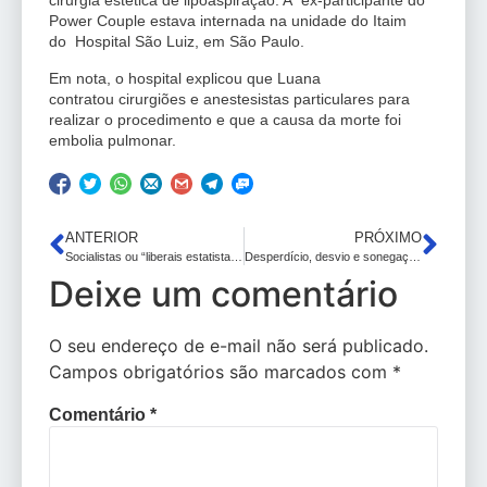
cirurgia estética de lipoaspiração. A ex-participante do
Power Couple estava internada na unidade do Itaim
do Hospital São Luiz, em São Paulo.
Em nota, o hospital explicou que Luana
contratou cirurgiões e anestesistas particulares para
realizar o procedimento e que a causa da morte foi
embolia pulmonar.
ANTERIOR
PRÓXIMO
Socialistas ou “liberais estatistas”? Confusos: postagem de Wajngarten sobre Sabesp abre nova crise entre Bolsonaro e Tarcísio
Desperdício, desvio e sonegação: Por que combater o contrabando é muito importante para o Brasil?
Deixe um comentário
O seu endereço de e-mail não será publicado.
Campos obrigatórios são marcados com
*
Comentário
*