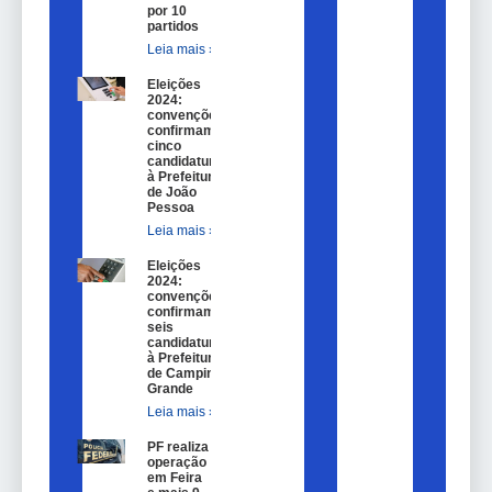
por 10
partidos
Leia mais »
Eleições
2024:
convenções
confirmam
cinco
candidaturas
à Prefeitura
de João
Pessoa
Leia mais »
Eleições
2024:
convenções
confirmam
seis
candidaturas
à Prefeitura
de Campina
Grande
Leia mais »
PF realiza
operação
em Feira