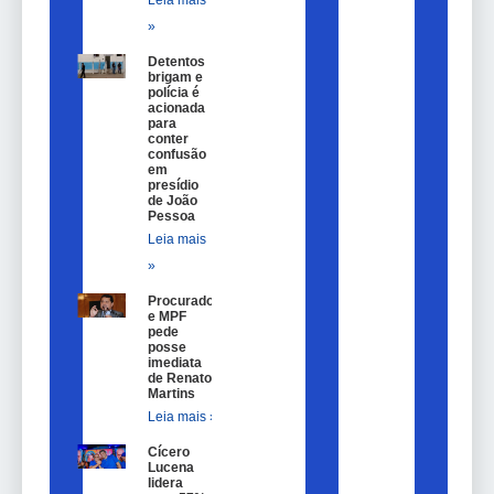
Leia mais
»
Detentos
brigam e
polícia é
acionada
para
conter
confusão
em
presídio
de João
Pessoa
Leia mais
»
Procurador
e MPF
pede
posse
imediata
de Renato
Martins
Leia mais »
Cícero
Lucena
lidera