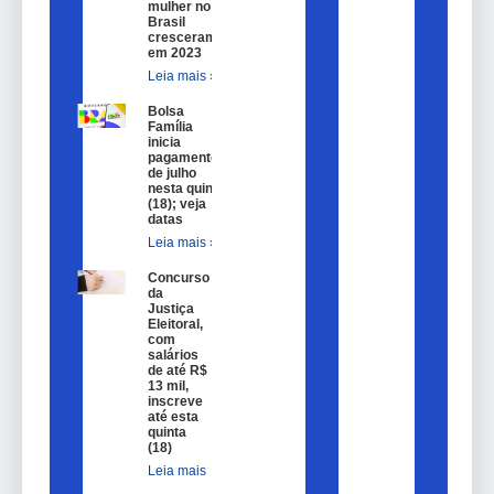
mulher no
Brasil
cresceram
em 2023
Leia mais »
Bolsa
Família
inicia
pagamentos
de julho
nesta quinta
(18); veja
datas
Leia mais »
Concurso
da
Justiça
Eleitoral,
com
salários
de até R$
13 mil,
inscreve
até esta
quinta
(18)
Leia mais