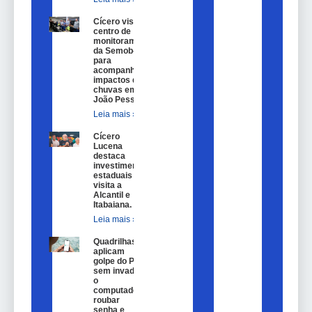
Cícero visita
centro de
monitoramento
da Semob-JP
para
acompanhar
impactos das
chuvas em
João Pessoa.
Leia mais »
Cícero
Lucena
destaca
investimentos
estaduais em
visita a
Alcantil e
Itabaiana.
Leia mais »
Quadrilhas
aplicam
golpe do Pix
sem invadir
o
computador,
roubar
senha e