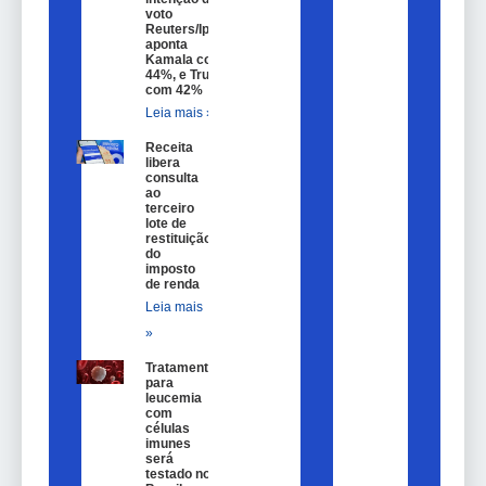
voto
Reuters/Ipsos
aponta
Kamala com
44%, e Trump
com 42%
Leia mais »
Receita
libera
consulta
ao
terceiro
lote de
restituição
do
imposto
de renda
Leia mais
»
Tratamento
para
leucemia
com
células
imunes
será
testado no