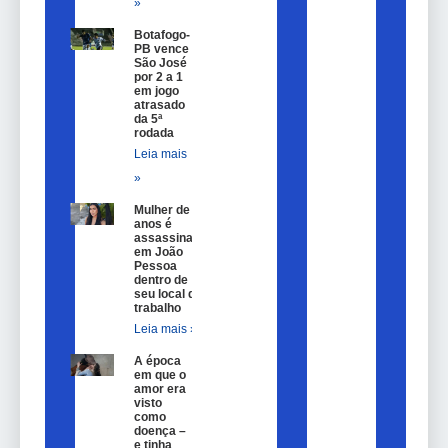
»
Botafogo-
PB vence
São José
por 2 a 1
em jogo
atrasado
da 5ª
rodada
Leia mais
»
Mulher de 25
anos é
assassinada
em João
Pessoa
dentro de
seu local de
trabalho
Leia mais »
A época
em que o
amor era
visto
como
doença –
e tinha