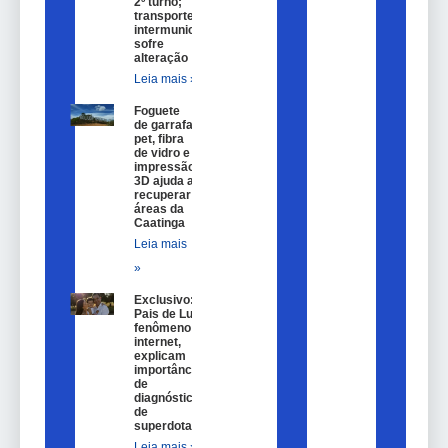
2º turno;
transporte
intermunicipal
sofre
alteração
Leia mais »
Foguete
de garrafa
pet, fibra
de vidro e
impressão
3D ajuda a
recuperar
áreas da
Caatinga
Leia mais
»
Exclusivo:
Pais de Lulu,
fenômeno na
internet,
explicam
importância
de
diagnóstico
de
superdotação
Leia mais »