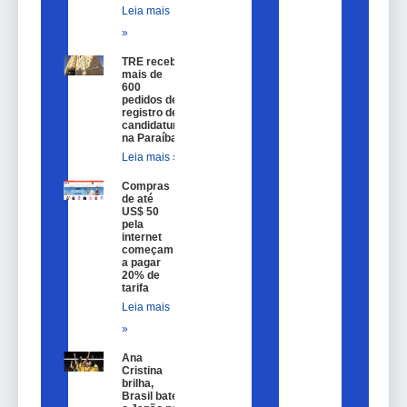
Leia mais
»
TRE recebe
mais de
600
pedidos de
registro de
candidatura
na Paraíba
Leia mais »
Compras
de até
US$ 50
pela
internet
começam
a pagar
20% de
tarifa
Leia mais
»
Ana
Cristina
brilha,
Brasil bate