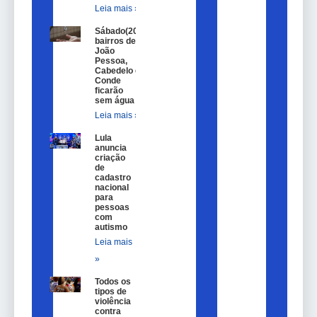
Leia mais »
Sábado(20)
bairros de
João
Pessoa,
Cabedelo e
Conde
ficarão
sem água
Leia mais »
Lula
anuncia
criação
de
cadastro
nacional
para
pessoas
com
autismo
Leia mais
»
Todos os
tipos de
violência
contra