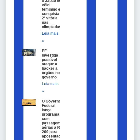
o Japão no
vôlei
feminino e
conquista
2ª vitória
nas
olimpíadas
Leia mais
»
PF
investiga
possível
ataque a
hacker a
órgãos no
governo
Leia mais
»
O Governo
Federal
lança
programa
com
passagem
aérias a R$
200 para
aposentados