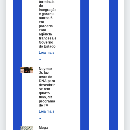
terminais
de
integração
e garante
outros 5
em
parceria
com
agência
francesa e
Governo
do Estado
Leia mais
»
Neymar
Jr. faz
teste de
DNA para
descobrir
se tem
quarto
filho, diz
programa
de TV
Leia mais
»
Mega-