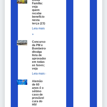
Bolsa
Família:
veja
quem
recebe
benefício
nesta
terça (23)
Leia mais
»
Concurso
da PM e
Bombeiros
divulga
lista de
aprovados
em todas
as fases;
veja
Leia mais »
Alemão
de 60
anos é o
sétimo
caso de
provável
cura do
HIV