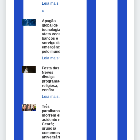
Leia mais
»
Apagão
global de
tecnologia
afeta voos,
bancos e
serviço de
emergência
pelo mundo
Leia mais »
Festa das
Neves
divulga
programação
religiosa;
confira
Leia mais »
Três
paraibanos
morrem em
acidente no
Ceará;
grupo ia
comemorar
aniversário