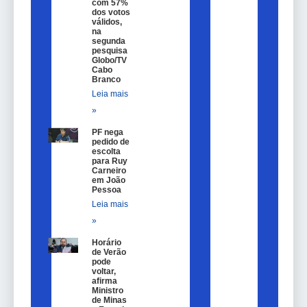
com 57%
dos votos
válidos,
na
segunda
pesquisa
Globo/TV
Cabo
Branco
Leia mais
»
PF nega
pedido de
escolta
para Ruy
Carneiro
em João
Pessoa
Leia mais
»
Horário
de Verão
pode
voltar,
afirma
Ministro
de Minas