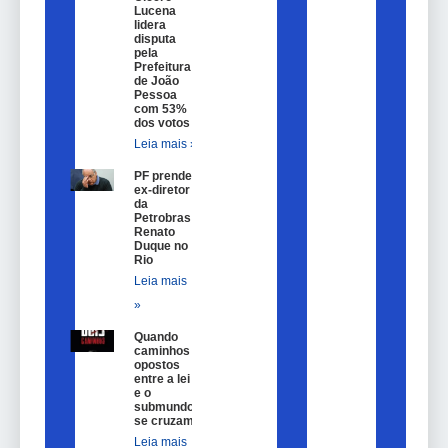
Lucena
lidera
disputa
pela
Prefeitura
de João
Pessoa
com 53%
dos votos
Leia mais »
PF prende
ex-diretor
da
Petrobras
Renato
Duque no
Rio
Leia mais
»
Quando
caminhos
opostos
entre a lei
e o
submundo
se cruzam
Leia mais