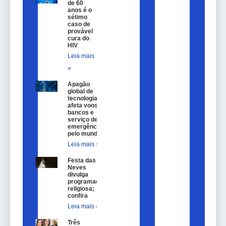
de 60
anos é o
sétimo
caso de
provável
cura do
HIV
Leia mais
»
Apagão
global de
tecnologia
afeta voos,
bancos e
serviço de
emergência
pelo mundo
Leia mais »
Festa das
Neves
divulga
programação
religiosa;
confira
Leia mais »
Três