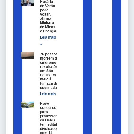
Horário
de Verão
pode
voltar,
afirma
Ministro
de Minas
e Energia
Leia mais
»
76 pessoas
morrem de
síndrome
respiratória
em São
Paulo em
meio à
fumaça das
queimadas
Leia mais »
Novo
concurso
para
professor
da UFPB
tem edital
divulgado
com 11