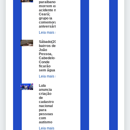
paraibanos
morrem em
acidente no
Ceará;
grupo ia
comemorar
aniversário
Leia mais »
Sábado(20)
bairros de
João
Pessoa,
Cabedelo e
Conde
ficarão
sem água
Leia mais »
Lula
anuncia
criação
de
cadastro
nacional
para
pessoas
com
autismo
Leia mais