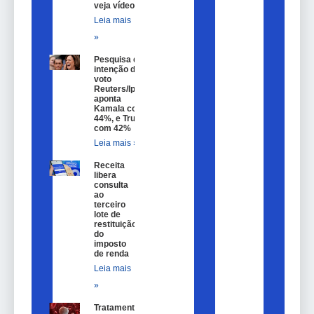
veja vídeo
Leia mais
»
Pesquisa de
intenção de
voto
Reuters/Ipsos
aponta
Kamala com
44%, e Trump
com 42%
Leia mais »
Receita
libera
consulta
ao
terceiro
lote de
restituição
do
imposto
de renda
Leia mais
»
Tratamento