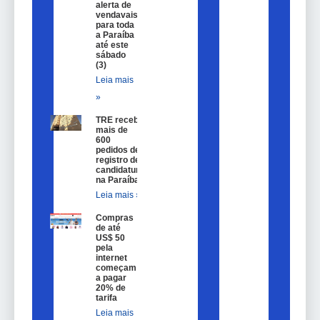
alerta de
vendavais
para toda
a Paraíba
até este
sábado
(3)
Leia mais
»
TRE recebe
mais de
600
pedidos de
registro de
candidatura
na Paraíba
Leia mais »
Compras
de até
US$ 50
pela
internet
começam
a pagar
20% de
tarifa
Leia mais