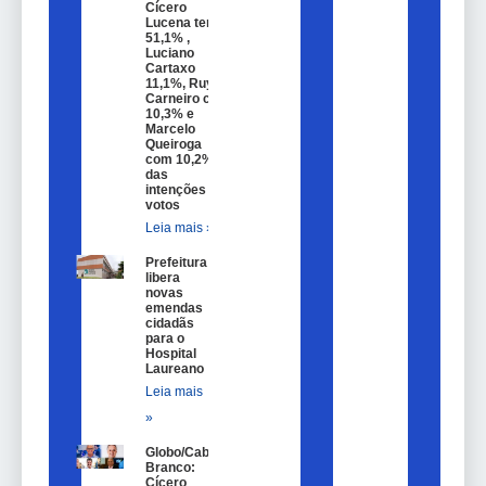
Cícero
Lucena tem
51,1% ,
Luciano
Cartaxo
11,1%, Ruy
Carneiro com
10,3% e
Marcelo
Queiroga
com 10,2%
das
intenções de
votos
Leia mais »
Prefeitura
libera
novas
emendas
cidadãs
para o
Hospital
Laureano
Leia mais
»
Globo/Cabo
Branco:
Cícero