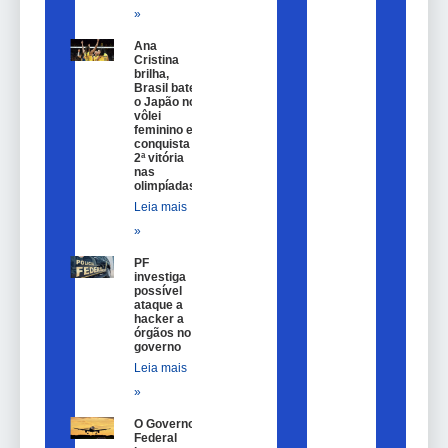
»
Ana
Cristina
brilha,
Brasil bate
o Japão no
vôlei
feminino e
conquista
2ª vitória
nas
olimpíadas
Leia mais
»
PF
investiga
possível
ataque a
hacker a
órgãos no
governo
Leia mais
»
O Governo
Federal