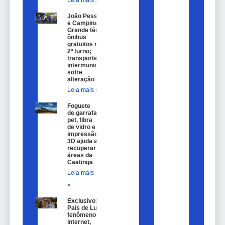
João Pessoa
e Campina
Grande têm
ônibus
gratuitos no
2º turno;
transporte
intermunicipal
sofre
alteração
Leia mais »
Foguete
de garrafa
pet, fibra
de vidro e
impressão
3D ajuda a
recuperar
áreas da
Caatinga
Leia mais
»
Exclusivo:
Pais de Lulu,
fenômeno na
internet,