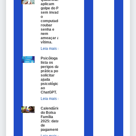
aplicam
golpe do Pix
sem invadir
o
computador,
roubar
senha e
nem
ameaçar a
vítima.
Leia mais »
Psicóloga
lista os
perigos da
prática por
solicitar
ajuda
psicológica
ao
ChatGPT.
Leia mais »
Calendário
do Bolsa
Família
2025: datas
de
pagamento.
Leia mais »