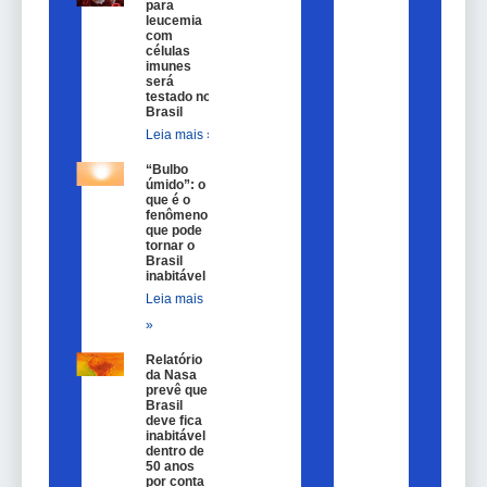
para
leucemia
com
células
imunes
será
testado no
Brasil
Leia mais »
“Bulbo
úmido”: o
que é o
fenômeno
que pode
tornar o
Brasil
inabitável
Leia mais
»
Relatório
da Nasa
prevê que
Brasil
deve fica
inabitável
dentro de
50 anos
por conta