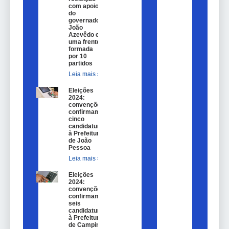
com apoio
do
governador
João
Azevêdo e
uma frente
formada
por 10
partidos
Leia mais »
Eleições
2024:
convenções
confirmam
cinco
candidaturas
à Prefeitura
de João
Pessoa
Leia mais »
Eleições
2024:
convenções
confirmam
seis
candidaturas
à Prefeitura
de Campina