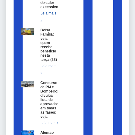
do calor
excessivo
Leia mais
»
Bolsa
Família:
veja
quem
recebe
benefício
nesta
terça (23)
Leia mais
»
Concurso
da PM e
Bombeiros
divulga
lista de
aprovados
em todas
as fases;
veja
Leia mais »
Alemão