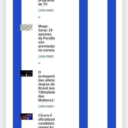
programa
de TV
Leia mais
»
Mega-
Sena: 19
apostas
da Paraíba
são
premiadas
no sorteio
Leia mais
»
O
protagonismo
das atletas
negras do
Brasil nas
‘Olimpíadas
das
Mulheres’
Leia mais »
Cícero é
oficializado
candidato a
reeleição