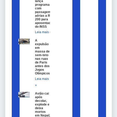
lança
programa
com
passagem
aérias a R$
200 para
aposentados
do INSS
Leia mais »
A
expulsão
em
massa de
sem-teto
nas ruas
de Paris
antes dos
Jogos
Olímpicos
Leia mais
»
Avião cai
após
decolar,
explode e
deixa
mortos
em Nepal;