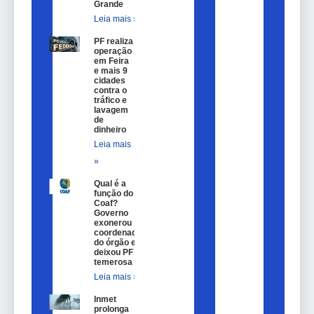
Grande
Leia mais »
PF realiza
operação
em Feira
e mais 9
cidades
contra o
tráfico e
lavagem
de
dinheiro
Leia mais
»
Qual é a
função do
Coaf?
Governo
exonerou
coordenador
do órgão e
deixou PF
temerosa
Leia mais »
Inmet
prolonga