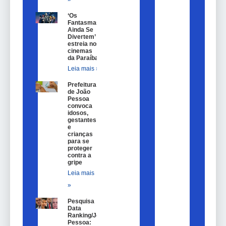
‘Os
Fantasmas
Ainda Se
Divertem’
estreia nos
cinemas
da Paraíba
Leia mais »
Prefeitura
de João
Pessoa
convoca
idosos,
gestantes
e
crianças
para se
proteger
contra a
gripe
Leia mais
»
Pesquisa
Data
Ranking/João
Pessoa: