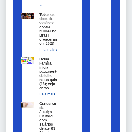
»
Todos os
tipos de
violência
contra
mulher no
Brasil
cresceram
em 2023
Leia mais »
Bolsa
Família
inicia
pagamentos
de julho
nesta quinta
(18); veja
datas
Leia mais »
Concurso
da
Justiça
Eleitoral,
com
salários
de até R$