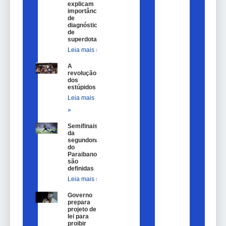
explicam
importância
de
diagnóstico
de
superdotação
Leia mais »
A
revolução
dos
estúpidos
Leia mais
»
Semifinais
da
segundona
do
Paraibano
são
definidas
Leia mais »
Governo
prepara
projeto de
lei para
proibir