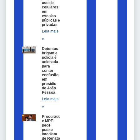
uso de
celulares
em
escolas
públicas e
privadas
Leia mais
»
Detentos
brigam e
polícia é
acionada
para
conter
confusão
em
presídio
de João
Pessoa
Leia mais
»
Procurador
e MPF
pede
posse
imediata
de Renato