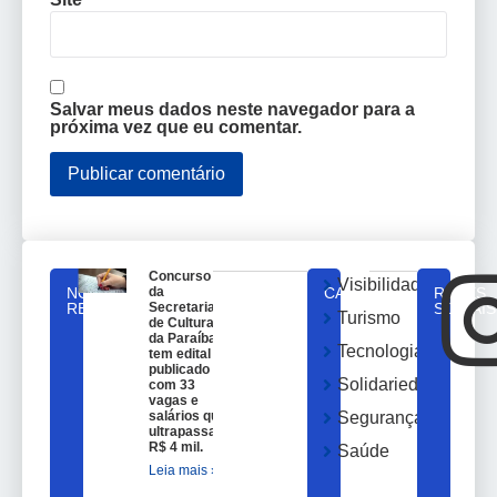
Salvar meus dados neste navegador para a
próxima vez que eu comentar.
Concurso
Visibilidade
NOTICIAS
da
CATEGORIAS
REDES
RELACIONADAS
Secretaria
SOCIAIS
Turismo
de Cultura
da Paraíba
Tecnologia
tem edital
publicado
Solidariedade
com 33
vagas e
salários que
Segurança
ultrapassam
R$ 4 mil.
Saúde
Leia mais »