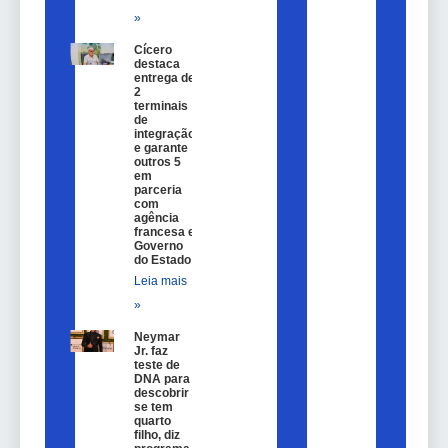
»
Cícero
destaca
entrega de
2
terminais
de
integração
e garante
outros 5
em
parceria
com
agência
francesa e
Governo
do Estado
Leia mais
»
Neymar
Jr. faz
teste de
DNA para
descobrir
se tem
quarto
filho, diz