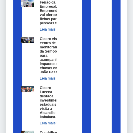
Feirão da
Empregabilidade e
Empreendedorismo
vai ofertar 100
fichas para
pessoas trans.
Leia mais »
Cícero visita
centro de
monitoramento
da Semob-JP
para
acompanhar
impactos das
chuvas em
João Pessoa.
Leia mais »
Cícero
Lucena
destaca
investimentos
estaduais em
visita a
Alcantil e
Itabaiana.
Leia mais »
Quadrilhas