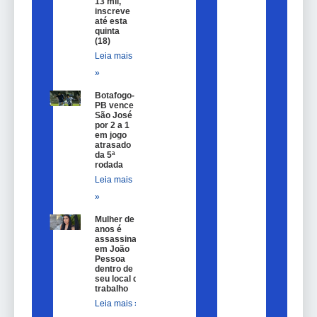
13 mil,
inscreve
até esta
quinta
(18)
Leia mais
»
Botafogo-
PB vence
São José
por 2 a 1
em jogo
atrasado
da 5ª
rodada
Leia mais
»
Mulher de 25
anos é
assassinada
em João
Pessoa
dentro de
seu local de
trabalho
Leia mais »