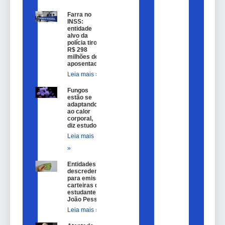
Farra no
INSS:
entidade
alvo da
polícia tirou
R$ 298
milhões de
aposentados
Leia mais »
Fungos
estão se
adaptando
ao calor
corporal,
diz estudo
Leia mais
»
Entidades são
descredenciadas
para emissão de
carteiras de
estudante em
João Pessoa
Leia mais »