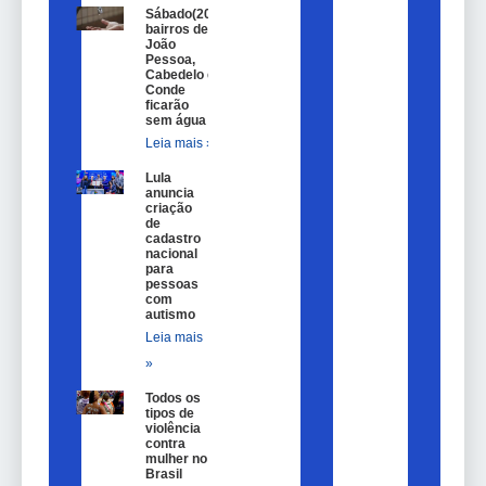
Sábado(20)
bairros de
João
Pessoa,
Cabedelo e
Conde
ficarão
sem água
Leia mais »
Lula
anuncia
criação
de
cadastro
nacional
para
pessoas
com
autismo
Leia mais
»
Todos os
tipos de
violência
contra
mulher no
Brasil