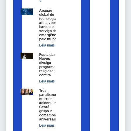
»
Apagão
global de
tecnologia
afeta voos,
bancos e
serviço de
emergência
pelo mundo
Leia mais »
Festa das
Neves
divulga
programação
religiosa;
confira
Leia mais »
Três
paraibanos
morrem em
acidente no
Ceará;
grupo ia
comemorar
aniversário
Leia mais »