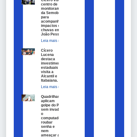
Cícero visita
centro de
monitoramento
da Semob-JP
para
acompanhar
impactos das
chuvas em
João Pessoa.
Leia mais »
Cícero
Lucena
destaca
investimentos
estaduais em
visita a
Alcantil e
Itabaiana.
Leia mais »
Quadrilhas
aplicam
golpe do Pix
sem invadir
o
computador,
roubar
senha e
nem
ameaçar a