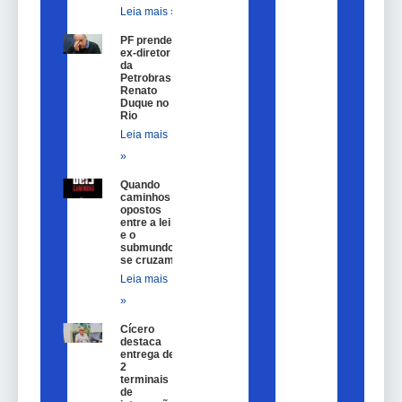
Leia mais »
PF prende
ex-diretor
da
Petrobras
Renato
Duque no
Rio
Leia mais
»
Quando
caminhos
opostos
entre a lei
e o
submundo
se cruzam
Leia mais
»
Cícero
destaca
entrega de
2
terminais
de