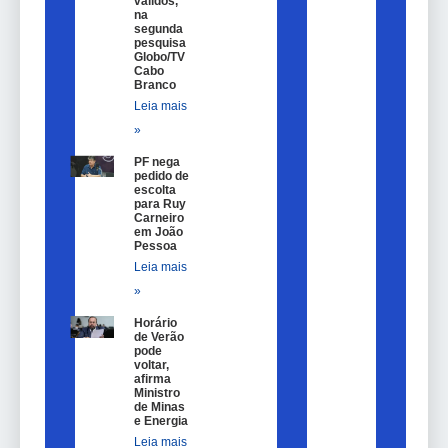
válidos,
na
segunda
pesquisa
Globo/TV
Cabo
Branco
Leia mais
»
PF nega
pedido de
escolta
para Ruy
Carneiro
em João
Pessoa
Leia mais
»
Horário
de Verão
pode
voltar,
afirma
Ministro
de Minas
e Energia
Leia mais