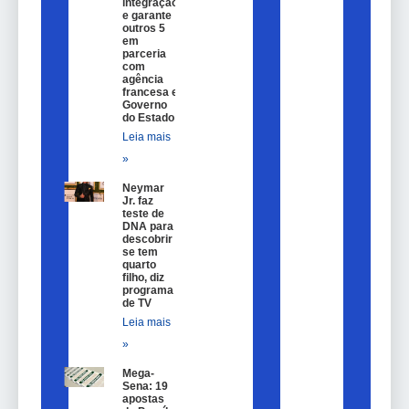
integração
e garante
outros 5
em
parceria
com
agência
francesa e
Governo
do Estado
Leia mais
»
Neymar
Jr. faz
teste de
DNA para
descobrir
se tem
quarto
filho, diz
programa
de TV
Leia mais
»
Mega-
Sena: 19
apostas