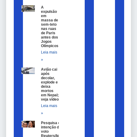
A
expulsão
em
massa de
sem-teto
nas ruas
de Paris
antes dos
Jogos
Olímpicos
Leia mais
»
Avião cai
após
decolar,
explode e
deixa
mortos
em Nepal;
veja vídeo
Leia mais
»
Pesquisa de
intenção de
voto
Reuters/Ipsos