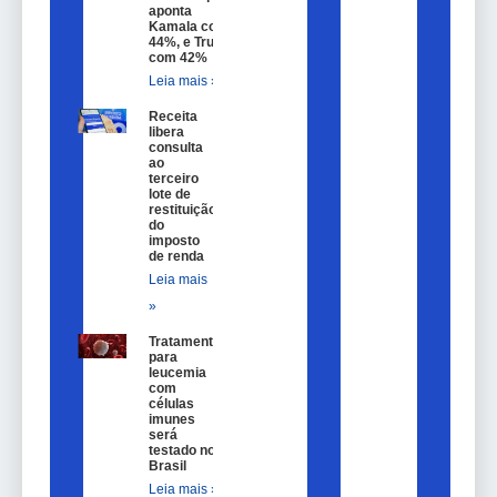
aponta
Kamala com
44%, e Trump
com 42%
Leia mais »
Receita
libera
consulta
ao
terceiro
lote de
restituição
do
imposto
de renda
Leia mais
»
Tratamento
para
leucemia
com
células
imunes
será
testado no
Brasil
Leia mais »