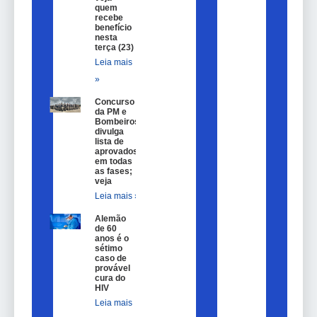
quem
recebe
benefício
nesta
terça (23)
Leia mais
»
Concurso
da PM e
Bombeiros
divulga
lista de
aprovados
em todas
as fases;
veja
Leia mais »
Alemão
de 60
anos é o
sétimo
caso de
provável
cura do
HIV
Leia mais