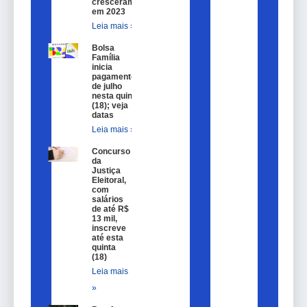
cresceram
em 2023
Leia mais »
Bolsa
Família
inicia
pagamentos
de julho
nesta quinta
(18); veja
datas
Leia mais »
Concurso
da
Justiça
Eleitoral,
com
salários
de até R$
13 mil,
inscreve
até esta
quinta
(18)
Leia mais
»