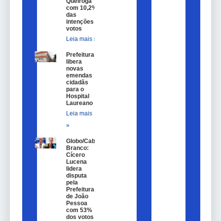
Queiroga
com 10,2%
das
intenções de
votos
Leia mais »
Prefeitura
libera
novas
emendas
cidadãs
para o
Hospital
Laureano
Leia mais
»
Globo/Cabo
Branco:
Cícero
Lucena
lidera
disputa
pela
Prefeitura
de João
Pessoa
com 53%
dos votos