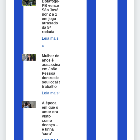
Botafogo-
PB vence
São José
por 2 a 1
em jogo
atrasado
da 5ª
rodada
Leia mais
»
Mulher de 25
anos é
assassinada
em João
Pessoa
dentro de
seu local de
trabalho
Leia mais »
A época
em que o
amor era
visto
como
doença –
e tinha
‘cura’