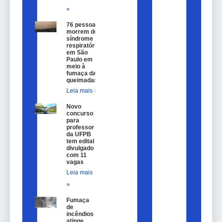
»
76 pessoas
morrem de
síndrome
respiratória
em São
Paulo em
meio à
fumaça das
queimadas
Leia mais »
Novo
concurso
para
professor
da UFPB
tem edital
divulgado
com 11
vagas
Leia mais
»
Fumaça
de
incêndios
atinge