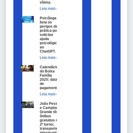
vítima.
Leia mais »
Psicóloga
lista os
perigos da
prática por
solicitar
ajuda
psicológica
ao
ChatGPT.
Leia mais »
Calendário
do Bolsa
Família
2025: datas
de
pagamento.
Leia mais »
João Pessoa
e Campina
Grande têm
ônibus
gratuitos no
2º turno;
transporte
intermunicipal