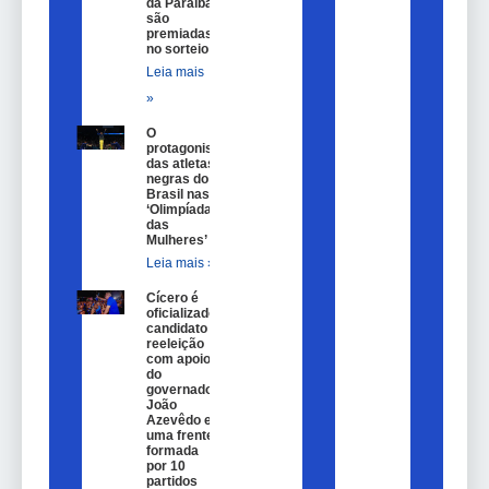
da Paraíba
são
premiadas
no sorteio
Leia mais
»
O
protagonismo
das atletas
negras do
Brasil nas
‘Olimpíadas
das
Mulheres’
Leia mais »
Cícero é
oficializado
candidato a
reeleição
com apoio
do
governador
João
Azevêdo e
uma frente
formada
por 10
partidos