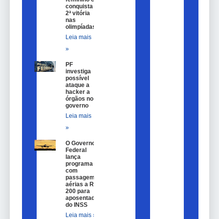
conquista
2ª vitória
nas
olimpíadas
Leia mais
»
PF
investiga
possível
ataque a
hacker a
órgãos no
governo
Leia mais
»
O Governo
Federal
lança
programa
com
passagem
aérias a R$
200 para
aposentados
do INSS
Leia mais »