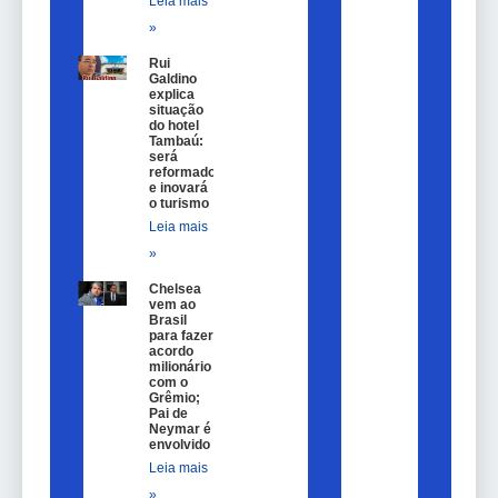
Leia mais
»
Rui
Galdino
explica
situação
do hotel
Tambaú:
será
reformado
e inovará
o turismo
Leia mais
»
Chelsea
vem ao
Brasil
para fazer
acordo
milionário
com o
Grêmio;
Pai de
Neymar é
envolvido
Leia mais
»