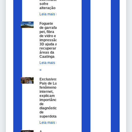
sofre
alteração
Leia mais »
Foguete
de garrafa
pet, fibra
de vidro e
impressão
3D ajuda a
recuperar
áreas da
Caatinga
Leia mais
»
Exclusivo:
Pais de Lulu,
fenômeno na
internet,
explicam
importância
de
diagnóstico
de
superdotação
Leia mais »