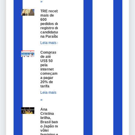
»
TRE recebe
mais de
600
pedidos de
registro de
candidatura
na Paraíba
Leia mais »
Compras
de até
US$ 50
pela
internet
começam
a pagar
20% de
tarifa
Leia mais
»
Ana
Cristina
brilha,
Brasil bate
o Japão no
vôlei
feminino e