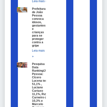
Leia mais »
Prefeitura
de João
Pessoa
convoca
idosos,
gestantes
e
crianças
para se
proteger
contra a
gripe
Leia mais
»
Pesquisa
Data
Ranking/João
Pessoa:
Cícero
Lucena tem
51,1% ,
Luciano
Cartaxo
11,1%, Ruy
Carneiro com
10,3% e
Marcelo