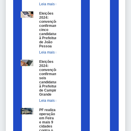
Leia mais »
Eleições
2024:
convenções
confirmam
cinco
candidaturas
à Prefeitura
de João
Pessoa
Leia mais »
Eleições
2024:
convenções
confirmam
seis
candidaturas
à Prefeitura
de Campina
Grande
Leia mais »
PF realiza
operação
em Feira
e mais 9
cidades
contra o