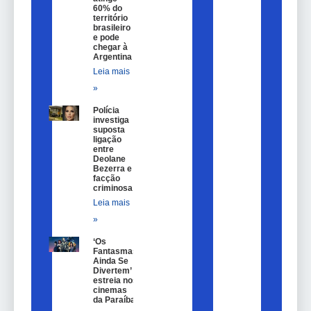
60% do
território
brasileiro
e pode
chegar à
Argentina
Leia mais
»
Polícia
investiga
suposta
ligação
entre
Deolane
Bezerra e
facção
criminosa
Leia mais
»
‘Os
Fantasmas
Ainda Se
Divertem’
estreia nos
cinemas
da Paraíba