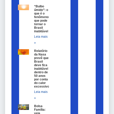
“Bulbo
úmido”: o
que é o
fenômeno
que pode
tornar o
Brasil
inabitável
Leia mais
»
Relatório
da Nasa
prevê que
Brasil
deve fica
inabitável
dentro de
50 anos
por conta
do calor
excessivo
Leia mais
»
Bolsa
Família:
veja