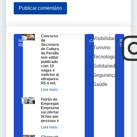
Concurso
Visibilidade
NOTICIAS
da
CATEGORIAS
REDES
RELACIONADAS
Secretaria
SOCIAIS
Turismo
de Cultura
da Paraíba
Tecnologia
tem edital
publicado
Solidariedade
com 33
vagas e
salários que
Segurança
ultrapassam
R$ 4 mil.
Saúde
Leia mais »
Feirão da
Empregabilidade e
Empreendedorismo
vai ofertar 100
fichas para
pessoas trans.
Leia mais »