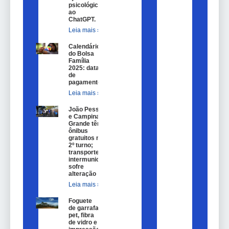
psicológica
ao
ChatGPT.
Leia mais »
Calendário
do Bolsa
Família
2025: datas
de
pagamento.
Leia mais »
João Pessoa
e Campina
Grande têm
ônibus
gratuitos no
2º turno;
transporte
intermunicipal
sofre
alteração
Leia mais »
Foguete
de garrafa
pet, fibra
de vidro e