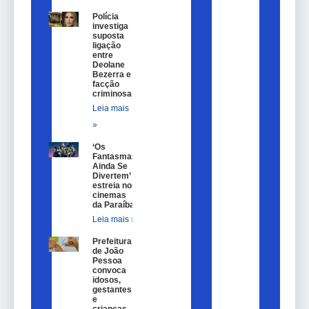
Polícia
investiga
suposta
ligação
entre
Deolane
Bezerra e
facção
criminosa
Leia mais
»
‘Os
Fantasmas
Ainda Se
Divertem’
estreia nos
cinemas
da Paraíba
Leia mais »
Prefeitura
de João
Pessoa
convoca
idosos,
gestantes
e
crianças