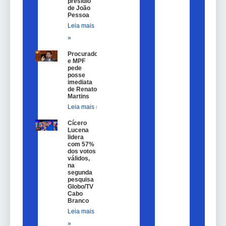
presídio
de João
Pessoa
Leia mais
»
Procurador
e MPF
pede
posse
imediata
de Renato
Martins
Leia mais »
Cícero
Lucena
lidera
com 57%
dos votos
válidos,
na
segunda
pesquisa
Globo/TV
Cabo
Branco
Leia mais
»