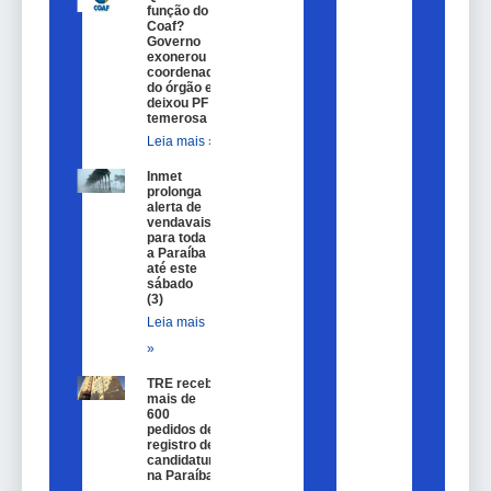
função do
Coaf?
Governo
exonerou
coordenador
do órgão e
deixou PF
temerosa
Leia mais »
Inmet
prolonga
alerta de
vendavais
para toda
a Paraíba
até este
sábado
(3)
Leia mais
»
TRE recebe
mais de
600
pedidos de
registro de
candidatura
na Paraíba