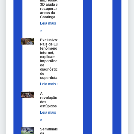
impressão
3D ajuda a
recuperar
áreas da
Caatinga
Leia mais
»
Exclusivo:
Pais de Lulu,
fenômeno na
internet,
explicam
importância
de
diagnóstico
de
superdotação
Leia mais »
A
revolução
dos
estúpidos
Leia mais
»
Semifinais
da