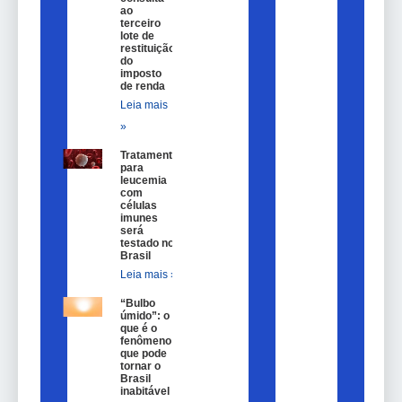
ao
terceiro
lote de
restituição
do
imposto
de renda
Leia mais
»
Tratamento
para
leucemia
com
células
imunes
será
testado no
Brasil
Leia mais »
“Bulbo
úmido”: o
que é o
fenômeno
que pode
tornar o
Brasil
inabitável