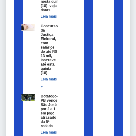
nesta quinta
(18); veja
datas
Leia mais »
Concurso
da
Justiça
Eleitoral,
com
salários
de até R$
13 mil,
inscreve
até esta
quinta
(18)
Leia mais
»
Botafogo-
PB vence
São José
por 2 a 1
em jogo
atrasado
da 5ª
rodada
Leia mais