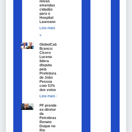
novas
emendas
cidadãs
para o
Hospital
Laureano
Leia mais
»
Globo/Cabo
Branco:
Cícero
Lucena
lidera
disputa
pela
Prefeitura
de João
Pessoa
com 53%
dos votos
Leia mais »
PF prende
ex-diretor
da
Petrobras
Renato
Duque no
Rio