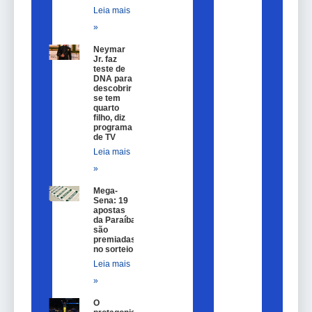
Leia mais
»
Neymar
Jr. faz
teste de
DNA para
descobrir
se tem
quarto
filho, diz
programa
de TV
Leia mais
»
Mega-
Sena: 19
apostas
da Paraíba
são
premiadas
no sorteio
Leia mais
»
O