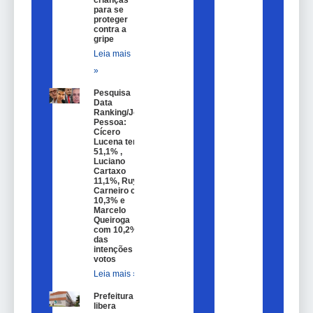
para se
proteger
contra a
gripe
Leia mais
»
Pesquisa
Data
Ranking/João
Pessoa:
Cícero
Lucena tem
51,1% ,
Luciano
Cartaxo
11,1%, Ruy
Carneiro com
10,3% e
Marcelo
Queiroga
com 10,2%
das
intenções de
votos
Leia mais »
Prefeitura
libera