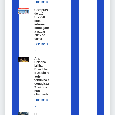
Leia mais »
Compras
de até
US$ 50
pela
internet
começam
a pagar
20% de
tarifa
Leia mais
»
Ana
Cristina
brilha,
Brasil bate
o Japão no
vôlei
feminino e
conquista
2ª vitória
nas
olimpíadas
Leia mais
»
PF