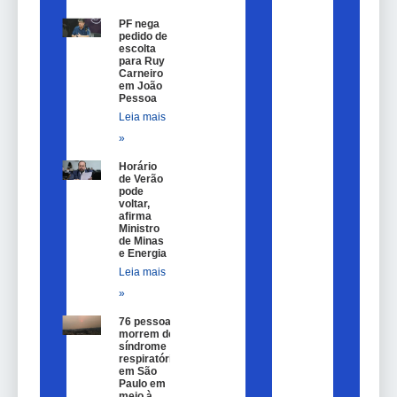
PF nega
pedido de
escolta
para Ruy
Carneiro
em João
Pessoa
Leia mais
»
Horário
de Verão
pode
voltar,
afirma
Ministro
de Minas
e Energia
Leia mais
»
76 pessoas
morrem de
síndrome
respiratória
em São
Paulo em
meio à