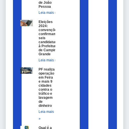
de João
Pessoa
Leia mais »
Eleições
2024:
convenções
confirmam
seis
candidaturas
à Prefeitura
de Campina
Grande
Leia mais »
PF realiza
operação
em Feira
e mais 9
cidades
contra o
tráfico e
lavagem
de
dinheiro
Leia mais
»
Qual é a