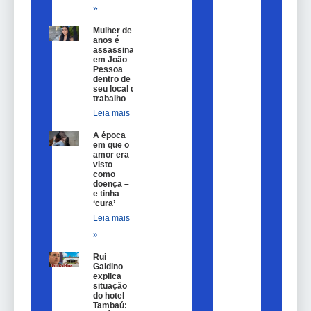
»
Mulher de 25
anos é
assassinada
em João
Pessoa
dentro de
seu local de
trabalho
Leia mais »
A época
em que o
amor era
visto
como
doença –
e tinha
‘cura’
Leia mais
»
Rui
Galdino
explica
situação
do hotel
Tambaú: