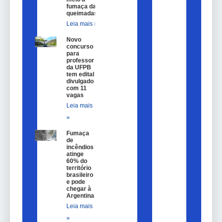
fumaça das
queimadas
Leia mais »
Novo
concurso
para
professor
da UFPB
tem edital
divulgado
com 11
vagas
Leia mais
»
Fumaça
de
incêndios
atinge
60% do
território
brasileiro
e pode
chegar à
Argentina
Leia mais
»