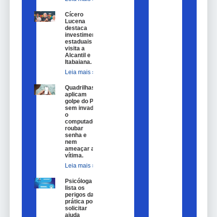
Cícero
Lucena
destaca
investimentos
estaduais em
visita a
Alcantil e
Itabaiana.
Leia mais »
Quadrilhas
aplicam
golpe do Pix
sem invadir
o
computador,
roubar
senha e
nem
ameaçar a
vítima.
Leia mais »
Psicóloga
lista os
perigos da
prática por
solicitar
ajuda