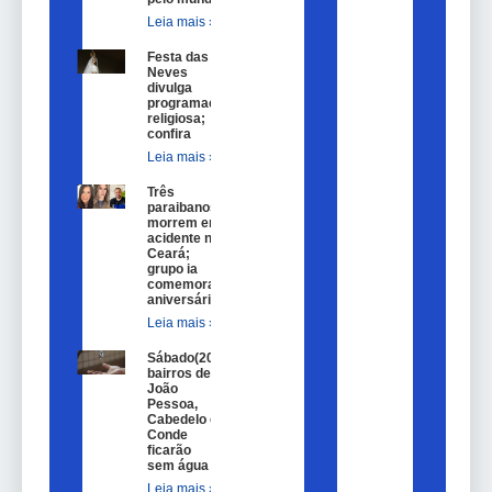
Leia mais »
Festa das
Neves
divulga
programação
religiosa;
confira
Leia mais »
Três
paraibanos
morrem em
acidente no
Ceará;
grupo ia
comemorar
aniversário
Leia mais »
Sábado(20)
bairros de
João
Pessoa,
Cabedelo e
Conde
ficarão
sem água
Leia mais »