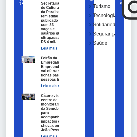
RELACIONADAS
Secretaria
SOCIAIS
Turismo
de Cultura
da Paraíba
Tecnologia
tem edital
publicado
Solidariedade
com 33
vagas e
salários que
Segurança
ultrapassam
R$ 4 mil.
Saúde
Leia mais »
Feirão da
Empregabilidade e
Empreendedorismo
vai ofertar 100
fichas para
pessoas trans.
Leia mais »
Cícero visita
centro de
monitoramento
da Semob-JP
para
acompanhar
impactos das
chuvas em
João Pessoa.
Leia mais »