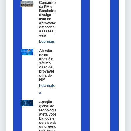
Concurso
da PM e
Bombeiros
divulga
lista de
aprovados
em todas
as fases;
veja
Leia mais »
Alemão
de 60
anos é o
sétimo
caso de
provável
cura do
HIV
Leia mais
»
Apagão
global de
tecnologia
afeta voos,
bancos e
serviço de
emergência
pelo mundo