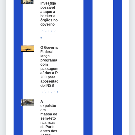
investiga
possível
ataque a
hacker a
órgãos no
governo
Leia mais
»
O Governo
Federal
lança
programa
com
passagem
aérias a R$
200 para
aposentados
do INSS
Leia mais »
A
expulsão
em
massa de
sem-teto
nas ruas
de Paris
antes dos