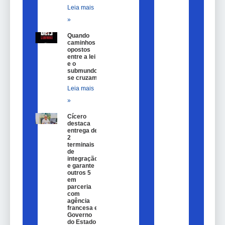
Leia mais
»
Quando
caminhos
opostos
entre a lei
e o
submundo
se cruzam
Leia mais
»
Cícero
destaca
entrega de
2
terminais
de
integração
e garante
outros 5
em
parceria
com
agência
francesa e
Governo
do Estado