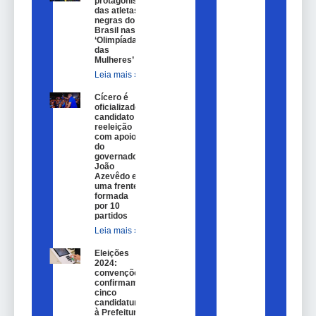
protagonismo
das atletas
negras do
Brasil nas
‘Olimpíadas
das
Mulheres’
Leia mais »
Cícero é
oficializado
candidato a
reeleição
com apoio
do
governador
João
Azevêdo e
uma frente
formada
por 10
partidos
Leia mais »
Eleições
2024:
convenções
confirmam
cinco
candidaturas
à Prefeitura