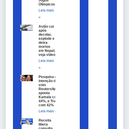
Jogos
Olímpicos
Leia mais
»
Avião cai
após
decolar,
explode e
deixa
mortos
em Nepal;
veja vídeo
Leia mais
»
Pesquisa de
intenção de
voto
Reuters/Ipsos
aponta
Kamala com
44%, e Trump
com 42%
Leia mais »
Receita
libera
consulta