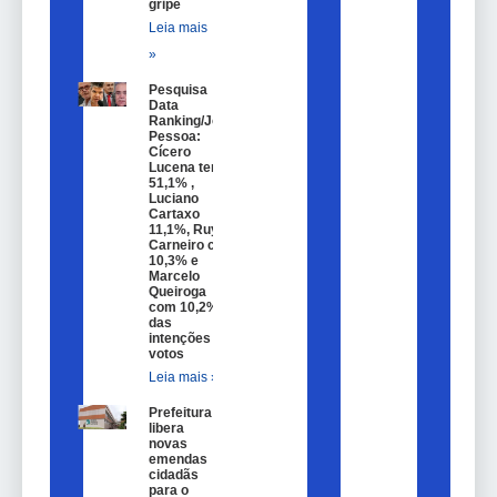
gripe
Leia mais
»
Pesquisa
Data
Ranking/João
Pessoa:
Cícero
Lucena tem
51,1% ,
Luciano
Cartaxo
11,1%, Ruy
Carneiro com
10,3% e
Marcelo
Queiroga
com 10,2%
das
intenções de
votos
Leia mais »
Prefeitura
libera
novas
emendas
cidadãs
para o