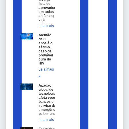
lista de
aprovados
em todas
as fases;
veja
Leia mais »
Alemão
de 60
anos é o
sétimo
caso de
provável
cura do
HIV
Leia mais
»
Apagão
global de
tecnologia
afeta voos,
bancos e
serviço de
emergência
pelo mundo
Leia mais »