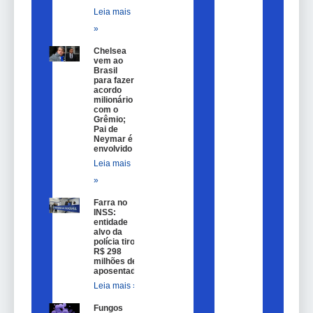
Leia mais
»
Chelsea
vem ao
Brasil
para fazer
acordo
milionário
com o
Grêmio;
Pai de
Neymar é
envolvido
Leia mais
»
Farra no
INSS:
entidade
alvo da
polícia tirou
R$ 298
milhões de
aposentados
Leia mais »
Fungos