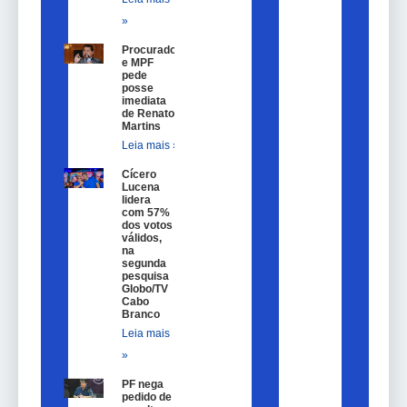
»
Procurador
e MPF
pede
posse
imediata
de Renato
Martins
Leia mais »
Cícero
Lucena
lidera
com 57%
dos votos
válidos,
na
segunda
pesquisa
Globo/TV
Cabo
Branco
Leia mais
»
PF nega
pedido de