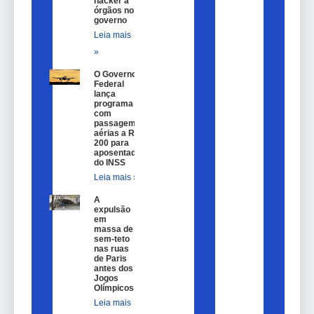
hacker a
órgãos no
governo
Leia mais
»
O Governo
Federal
lança
programa
com
passagem
aérias a R$
200 para
aposentados
do INSS
Leia mais »
A
expulsão
em
massa de
sem-teto
nas ruas
de Paris
antes dos
Jogos
Olímpicos
Leia mais