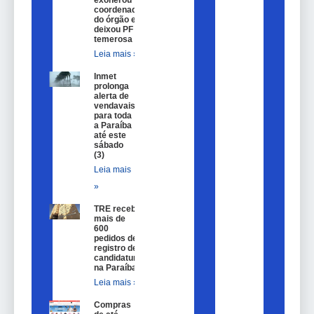
exonerou
coordenador
do órgão e
deixou PF
temerosa
Leia mais »
Inmet
prolonga
alerta de
vendavais
para toda
a Paraíba
até este
sábado
(3)
Leia mais
»
TRE recebe
mais de
600
pedidos de
registro de
candidatura
na Paraíba
Leia mais »
Compras