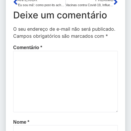
‘Eu sou má’: como post-its achados em casa de enfermeira revelaram caso de serial killer de bebês no Reino Unido
Vacinas contra Covid-19, Influenza e do calendário de rotina estão disponíveis em diversos serviços de saúde de João Pessoa
Deixe um comentário
O seu endereço de e-mail não será publicado.
Campos obrigatórios são marcados com
*
Comentário
*
Nome
*