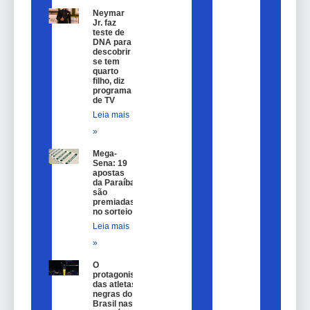
Neymar
Jr. faz
teste de
DNA para
descobrir
se tem
quarto
filho, diz
programa
de TV
Leia mais
»
Mega-
Sena: 19
apostas
da Paraíba
são
premiadas
no sorteio
Leia mais
»
O
protagonismo
das atletas
negras do
Brasil nas