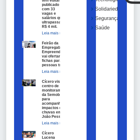
tem edital
publicado
Solidariedade
com 33
vagas e
salários que
Segurança
ultrapassam
R$ 4 mil.
Saúde
Leia mais »
Feirão da
Empregabilidade e
Empreendedorismo
vai ofertar 100
fichas para
pessoas trans.
Leia mais »
Cícero visita
centro de
monitoramento
da Semob-JP
para
acompanhar
impactos das
chuvas em
João Pessoa.
Leia mais »
Cícero
Lucena