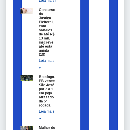
Leia mais »
Concurso
da
Justiça
Eleitoral,
com
salários
de até R$
13 mil,
inscreve
até esta
quinta
(18)
Leia mais
»
Botafogo-
PB vence
São José
por 2 a 1
em jogo
atrasado
da 5ª
rodada
Leia mais
»
Mulher de 25