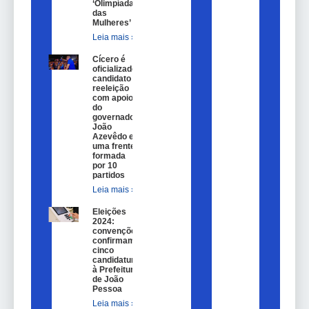
‘Olimpíadas
das
Mulheres’
Leia mais »
Cícero é
oficializado
candidato a
reeleição
com apoio
do
governador
João
Azevêdo e
uma frente
formada
por 10
partidos
Leia mais »
Eleições
2024:
convenções
confirmam
cinco
candidaturas
à Prefeitura
de João
Pessoa
Leia mais »