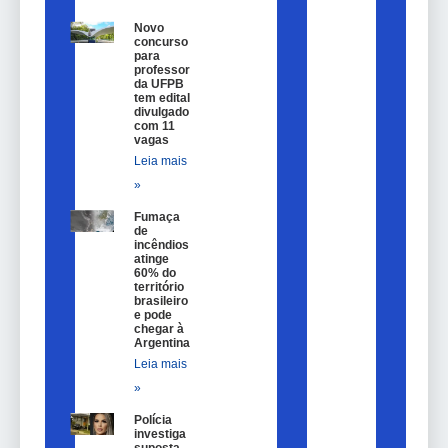
Novo
concurso
para
professor
da UFPB
tem edital
divulgado
com 11
vagas
Leia mais
»
Fumaça
de
incêndios
atinge
60% do
território
brasileiro
e pode
chegar à
Argentina
Leia mais
»
Polícia
investiga