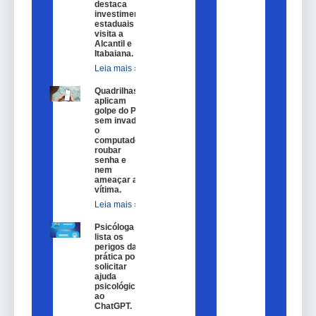
destaca
investimentos
estaduais em
visita a
Alcantil e
Itabaiana.
Leia mais »
Quadrilhas
aplicam
golpe do Pix
sem invadir
o
computador,
roubar
senha e
nem
ameaçar a
vítima.
Leia mais »
Psicóloga
lista os
perigos da
prática por
solicitar
ajuda
psicológica
ao
ChatGPT.