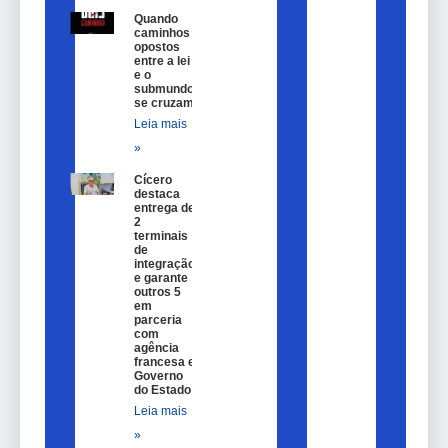
Quando
caminhos
opostos
entre a lei
e o
submundo
se cruzam
Leia mais
»
Cícero
destaca
entrega de
2
terminais
de
integração
e garante
outros 5
em
parceria
com
agência
francesa e
Governo
do Estado
Leia mais
»