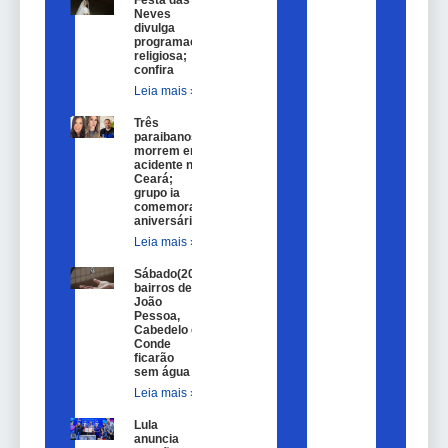
Festa das
Neves
divulga
programação
religiosa;
confira
Leia mais »
Três
paraibanos
morrem em
acidente no
Ceará;
grupo ia
comemorar
aniversário
Leia mais »
Sábado(20)
bairros de
João
Pessoa,
Cabedelo e
Conde
ficarão
sem água
Leia mais »
Lula
anuncia