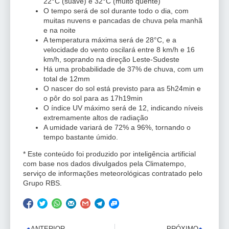
22°C (suave) e 32°C (muito quente)
O tempo será de sol durante todo o dia, com
muitas nuvens e pancadas de chuva pela manhã
e na noite
A temperatura máxima será de 28°C, e a
velocidade do vento oscilará entre 8 km/h e 16
km/h, soprando na direção Leste-Sudeste
Há uma probabilidade de 37% de chuva, com um
total de 12mm
O nascer do sol está previsto para as 5h24min e
o pôr do sol para as 17h19min
O índice UV máximo será de 12, indicando níveis
extremamente altos de radiação
A umidade variará de 72% a 96%, tornando o
tempo bastante úmido.
* Este conteúdo foi produzido por inteligência artificial
com base nos dados divulgados pela Climatempo,
serviço de informações meteorológicas contratado pelo
Grupo RBS.
ANTERIOR
PRÓXIMO