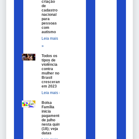
criação
de
cadastro
nacional
para
pessoas
com
autismo
Leia mais
»
Todos os
tipos de
violência
contra
mulher no
Brasil
cresceram
em 2023
Leia mais »
Bolsa
Família
inicia
pagamentos
de julho
nesta quinta
(18); veja
datas