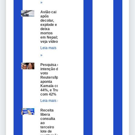
»
Avião cai
após
decolar,
explode e
deixa
mortos
em Nepal;
veja vídeo
Leia mais
»
Pesquisa de
intenção de
voto
Reuters/Ipsos
aponta
Kamala com
44%, e Trump
com 42%
Leia mais »
Receita
libera
consulta
ao
terceiro
lote de