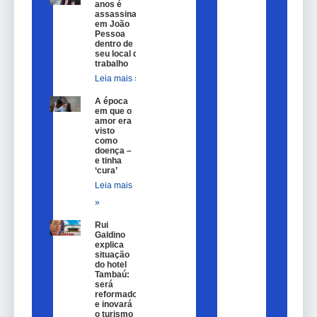
anos é
assassinada
em João
Pessoa
dentro de
seu local de
trabalho
Leia mais »
A época
em que o
amor era
visto
como
doença –
e tinha
‘cura’
Leia mais
»
Rui
Galdino
explica
situação
do hotel
Tambaú:
será
reformado
e inovará
o turismo