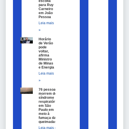
escolta
para Ruy
Carneiro
em João
Pessoa
Leia mais
»
Horário
de Verão
pode
voltar,
afirma
Ministro
de Minas
e Energia
Leia mais
»
76 pessoas
morrem de
síndrome
respiratória
em São
Paulo em
meio à
fumaça das
queimadas
Leia mais »