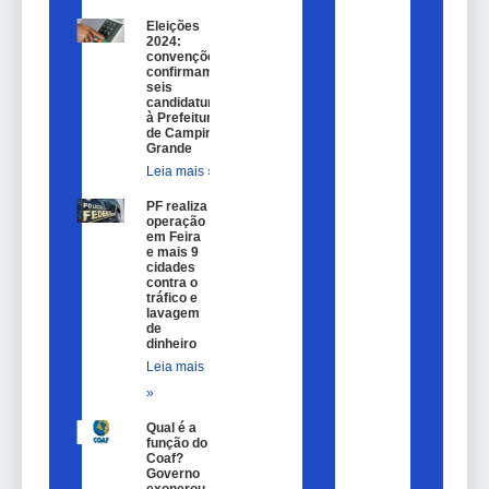
Eleições
2024:
convenções
confirmam
seis
candidaturas
à Prefeitura
de Campina
Grande
Leia mais »
PF realiza
operação
em Feira
e mais 9
cidades
contra o
tráfico e
lavagem
de
dinheiro
Leia mais
»
Qual é a
função do
Coaf?
Governo