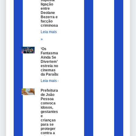
suposta
ligação
entre
Deolane
Bezerra e
facção
criminosa
Leia mais
»
‘Os
Fantasmas
Ainda Se
Divertem’
estreia nos
cinemas
da Paraíba
Leia mais »
Prefeitura
de João
Pessoa
convoca
idosos,
gestantes
e
crianças
para se
proteger
contra a