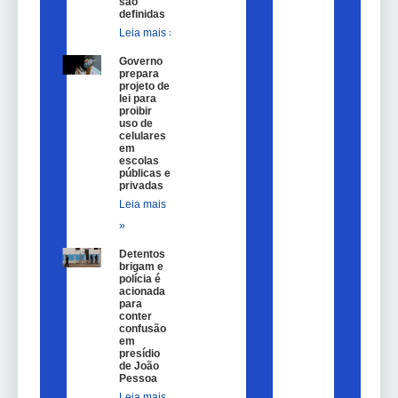
são
definidas
Leia mais »
Governo
prepara
projeto de
lei para
proibir
uso de
celulares
em
escolas
públicas e
privadas
Leia mais
»
Detentos
brigam e
polícia é
acionada
para
conter
confusão
em
presídio
de João
Pessoa
Leia mais