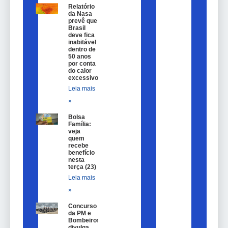
Relatório
da Nasa
prevê que
Brasil
deve fica
inabitável
dentro de
50 anos
por conta
do calor
excessivo
Leia mais
»
Bolsa
Família:
veja
quem
recebe
benefício
nesta
terça (23)
Leia mais
»
Concurso
da PM e
Bombeiros
divulga