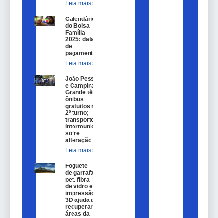
Leia mais »
Calendário
do Bolsa
Família
2025: datas
de
pagamento.
Leia mais »
João Pessoa
e Campina
Grande têm
ônibus
gratuitos no
2º turno;
transporte
intermunicipal
sofre
alteração
Leia mais »
Foguete
de garrafa
pet, fibra
de vidro e
impressão
3D ajuda a
recuperar
áreas da