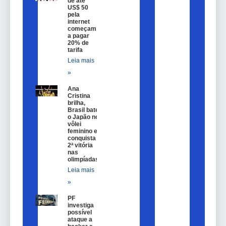
de até
US$ 50
pela
internet
começam
a pagar
20% de
tarifa
Leia mais
»
Ana
Cristina
brilha,
Brasil bate
o Japão no
vôlei
feminino e
conquista
2ª vitória
nas
olimpíadas
Leia mais
»
PF
investiga
possível
ataque a