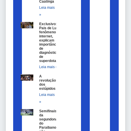
Caatinga
Leia mais
»
Exclusivo:
Pais de Lulu,
fenômeno na
internet,
explicam
importância
de
diagnóstico
de
superdotação
Leia mais »
A
revolução
dos
estúpidos
Leia mais
»
Semifinais
da
segundona
do
Paraibano