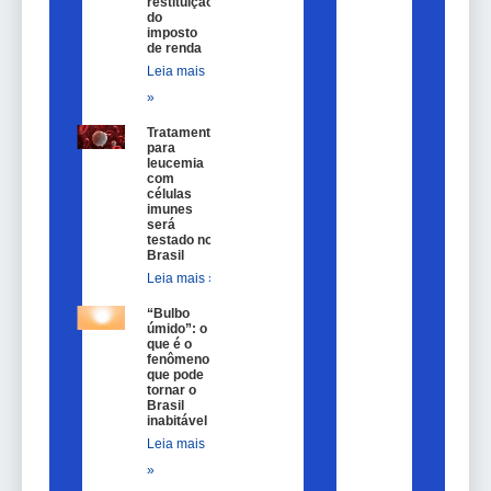
restituição
do
imposto
de renda
Leia mais
»
Tratamento
para
leucemia
com
células
imunes
será
testado no
Brasil
Leia mais »
“Bulbo
úmido”: o
que é o
fenômeno
que pode
tornar o
Brasil
inabitável
Leia mais
»