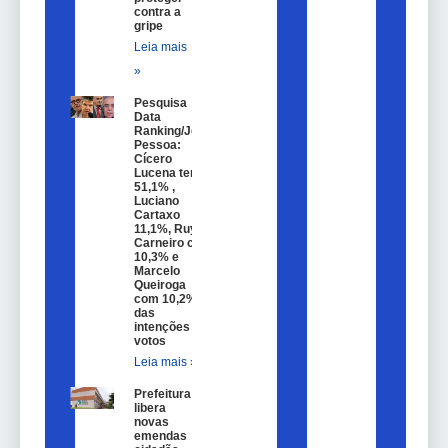
contra a
gripe
Leia mais
»
Pesquisa
Data
Ranking/João
Pessoa:
Cícero
Lucena tem
51,1% ,
Luciano
Cartaxo
11,1%, Ruy
Carneiro com
10,3% e
Marcelo
Queiroga
com 10,2%
das
intenções de
votos
Leia mais »
Prefeitura
libera
novas
emendas