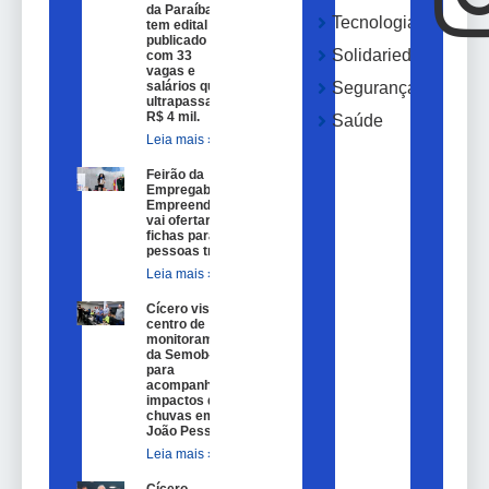
da Paraíba
Tecnologia
tem edital
publicado
Solidariedade
com 33
vagas e
salários que
Segurança
ultrapassam
R$ 4 mil.
Saúde
Leia mais »
Feirão da
Empregabilidade e
Empreendedorismo
vai ofertar 100
fichas para
pessoas trans.
Leia mais »
Cícero visita
centro de
monitoramento
da Semob-JP
para
acompanhar
impactos das
chuvas em
João Pessoa.
Leia mais »