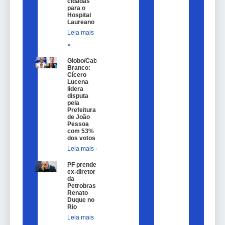
cidadãs
para o
Hospital
Laureano
Leia mais
»
Globo/Cabo
Branco:
Cícero
Lucena
lidera
disputa
pela
Prefeitura
de João
Pessoa
com 53%
dos votos
Leia mais »
PF prende
ex-diretor
da
Petrobras
Renato
Duque no
Rio
Leia mais