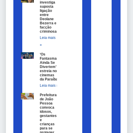
investiga
suposta
ligação
entre
Deolane
Bezerra e
facção
criminosa
Leia mais
»
‘Os
Fantasmas
Ainda Se
Divertem’
estreia nos
cinemas
da Paraíba
Leia mais »
Prefeitura
de João
Pessoa
convoca
idosos,
gestantes
e
crianças
para se
proteger