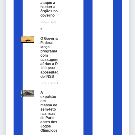
ataque a
hacker a
órgãos no
governo
Leia mais
»
O Governo
Federal
lança
programa
com
passagem
aérias a R$
200 para
aposentados
do INSS
Leia mais »
A
expulsão
em
massa de
sem-teto
nas ruas
de Paris
antes dos
Jogos
Olímpicos