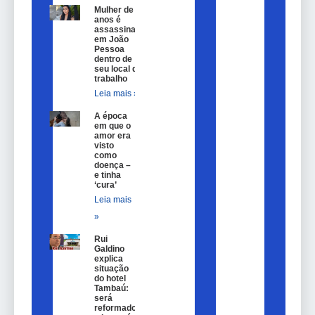
Mulher de 25
anos é
assassinada
em João
Pessoa
dentro de
seu local de
trabalho
Leia mais »
A época
em que o
amor era
visto
como
doença –
e tinha
‘cura’
Leia mais
»
Rui
Galdino
explica
situação
do hotel
Tambaú:
será
reformado