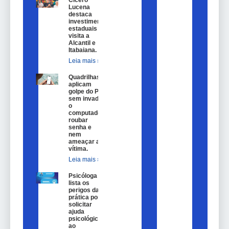
Cícero
Lucena
destaca
investimentos
estaduais em
visita a
Alcantil e
Itabaiana.
Leia mais »
Quadrilhas
aplicam
golpe do Pix
sem invadir
o
computador,
roubar
senha e
nem
ameaçar a
vítima.
Leia mais »
Psicóloga
lista os
perigos da
prática por
solicitar
ajuda
psicológica
ao