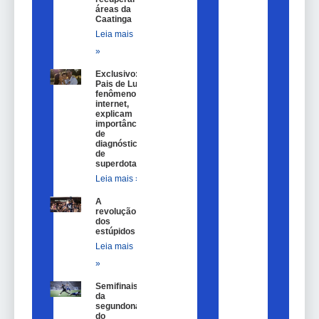
áreas da
Caatinga
Leia mais
»
Exclusivo:
Pais de Lulu,
fenômeno na
internet,
explicam
importância
de
diagnóstico
de
superdotação
Leia mais »
A
revolução
dos
estúpidos
Leia mais
»
Semifinais
da
segundona
do