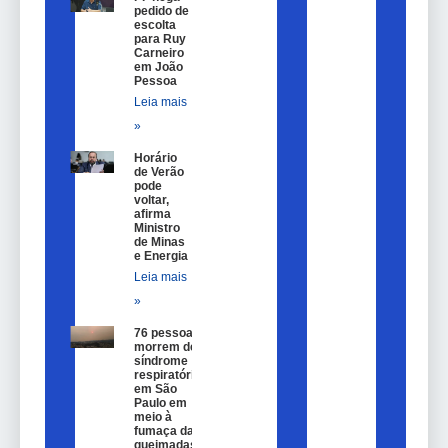
pedido de
escolta
para Ruy
Carneiro
em João
Pessoa
Leia mais
»
Horário
de Verão
pode
voltar,
afirma
Ministro
de Minas
e Energia
Leia mais
»
76 pessoas
morrem de
síndrome
respiratória
em São
Paulo em
meio à
fumaça das
queimadas