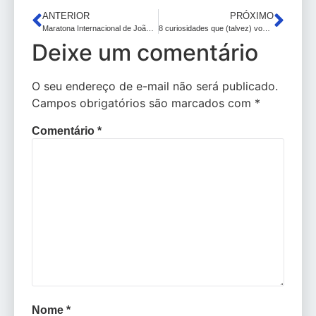
ANTERIOR
PRÓXIMO
Maratona Internacional de João Pessoa tem africanos e o atual campeão dos 42km confirmados na prova
8 curiosidades que (talvez) você não saiba sobre a água
Deixe um comentário
O seu endereço de e-mail não será publicado.
Campos obrigatórios são marcados com
*
Comentário
*
Nome
*