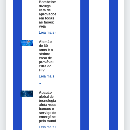
Bombeiros
divulga
lista de
aprovados
em todas
as fases;
veja
Leia mais »
Alemão
de 60
anos é o
sétimo
caso de
provável
cura do
HIV
Leia mais
»
Apagão
global de
tecnologia
afeta voos,
bancos e
serviço de
emergência
pelo mundo
Leia mais »