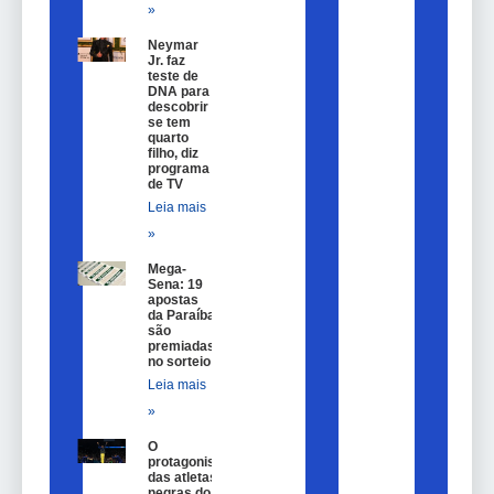
»
Neymar
Jr. faz
teste de
DNA para
descobrir
se tem
quarto
filho, diz
programa
de TV
Leia mais
»
Mega-
Sena: 19
apostas
da Paraíba
são
premiadas
no sorteio
Leia mais
»
O
protagonismo
das atletas
negras do