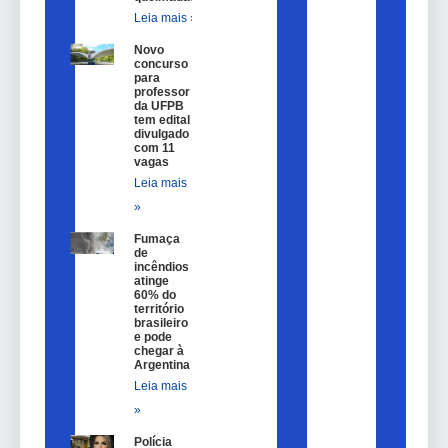
Leia mais »
Novo
concurso
para
professor
da UFPB
tem edital
divulgado
com 11
vagas
Leia mais
»
Fumaça
de
incêndios
atinge
60% do
território
brasileiro
e pode
chegar à
Argentina
Leia mais
»
Polícia