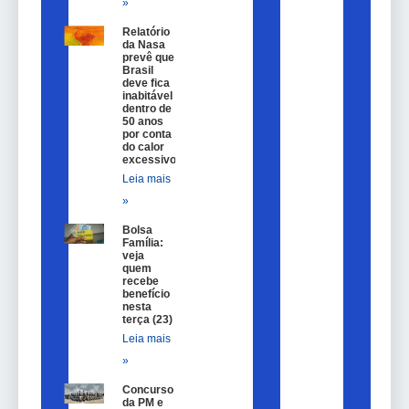
»
Relatório
da Nasa
prevê que
Brasil
deve fica
inabitável
dentro de
50 anos
por conta
do calor
excessivo
Leia mais
»
Bolsa
Família:
veja
quem
recebe
benefício
nesta
terça (23)
Leia mais
»
Concurso
da PM e