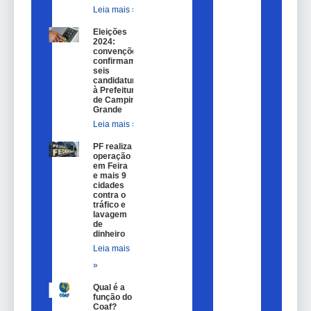
Leia mais »
Eleições
2024:
convenções
confirmam
seis
candidaturas
à Prefeitura
de Campina
Grande
Leia mais »
PF realiza
operação
em Feira
e mais 9
cidades
contra o
tráfico e
lavagem
de
dinheiro
Leia mais
»
Qual é a
função do
Coaf?