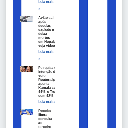
Leia mais
»
Avião cai
após
decolar,
explode e
deixa
mortos
em Nepal;
veja vídeo
Leia mais
»
Pesquisa de
intenção de
voto
Reuters/Ipsos
aponta
Kamala com
44%, e Trump
com 42%
Leia mais »
Receita
libera
consulta
ao
terceiro