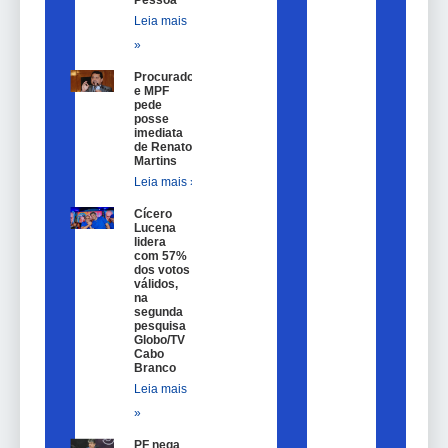
Pessoa
Leia mais
»
Procurador
e MPF
pede
posse
imediata
de Renato
Martins
Leia mais »
Cícero
Lucena
lidera
com 57%
dos votos
válidos,
na
segunda
pesquisa
Globo/TV
Cabo
Branco
Leia mais
»
PF nega