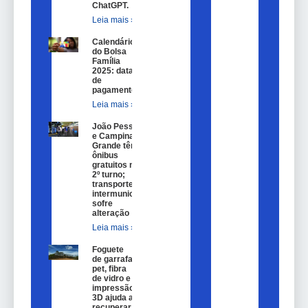
ChatGPT.
Leia mais »
Calendário
do Bolsa
Família
2025: datas
de
pagamento.
Leia mais »
João Pessoa
e Campina
Grande têm
ônibus
gratuitos no
2º turno;
transporte
intermunicipal
sofre
alteração
Leia mais »
Foguete
de garrafa
pet, fibra
de vidro e
impressão
3D ajuda a
recuperar