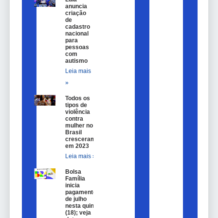
anuncia
criação
de
cadastro
nacional
para
pessoas
com
autismo
Leia mais
»
Todos os
tipos de
violência
contra
mulher no
Brasil
cresceram
em 2023
Leia mais »
Bolsa
Família
inicia
pagamentos
de julho
nesta quinta
(18); veja