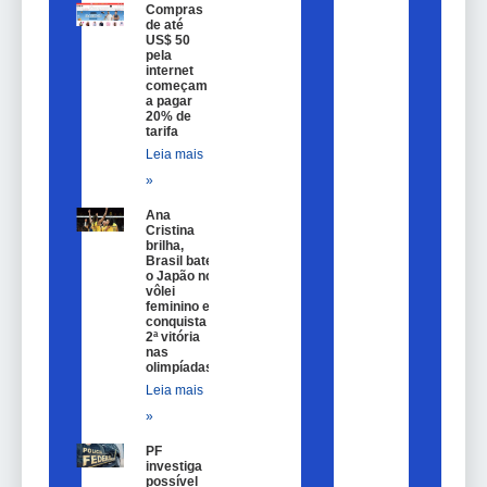
Compras
de até
US$ 50
pela
internet
começam
a pagar
20% de
tarifa
Leia mais
»
Ana
Cristina
brilha,
Brasil bate
o Japão no
vôlei
feminino e
conquista
2ª vitória
nas
olimpíadas
Leia mais
»
PF
investiga
possível