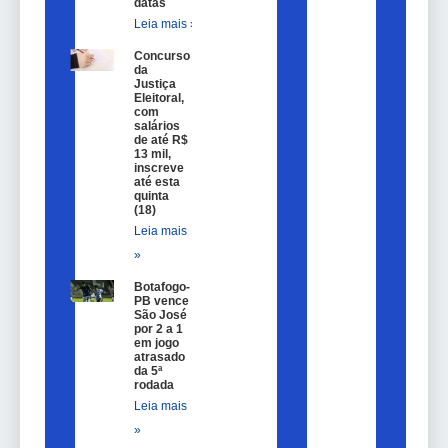
datas
Leia mais »
Concurso
da
Justiça
Eleitoral,
com
salários
de até R$
13 mil,
inscreve
até esta
quinta
(18)
Leia mais
»
Botafogo-
PB vence
São José
por 2 a 1
em jogo
atrasado
da 5ª
rodada
Leia mais
»