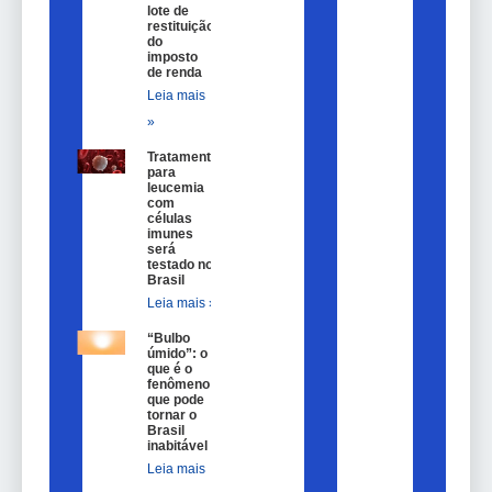
lote de
restituição
do
imposto
de renda
Leia mais
»
Tratamento
para
leucemia
com
células
imunes
será
testado no
Brasil
Leia mais »
“Bulbo
úmido”: o
que é o
fenômeno
que pode
tornar o
Brasil
inabitável
Leia mais