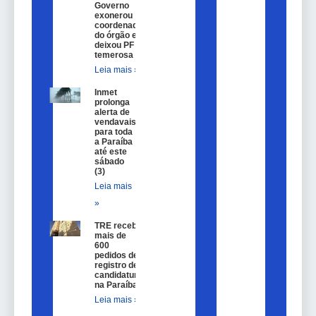
Governo
exonerou
coordenador
do órgão e
deixou PF
temerosa
Leia mais »
Inmet
prolonga
alerta de
vendavais
para toda
a Paraíba
até este
sábado
(3)
Leia mais
»
TRE recebe
mais de
600
pedidos de
registro de
candidatura
na Paraíba
Leia mais »