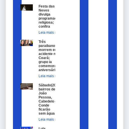
Festa das
Neves
divulga
programação
religiosa;
confira
Leia mais »
Três
paraibanos
morrem em
acidente no
Ceará;
grupo ia
comemorar
aniversário
Leia mais »
Sábado(20)
bairros de
João
Pessoa,
Cabedelo e
Conde
ficarão
sem água
Leia mais »
Lula