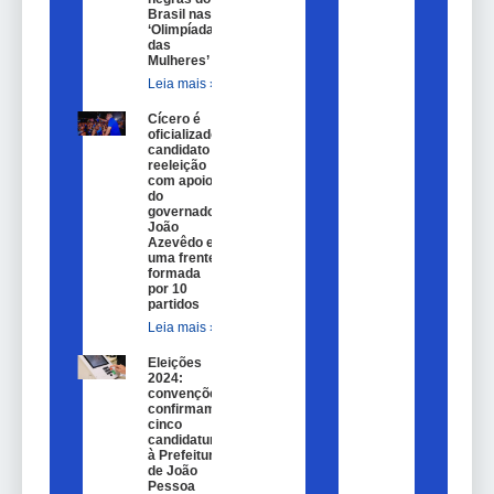
Brasil nas
‘Olimpíadas
das
Mulheres’
Leia mais »
Cícero é
oficializado
candidato a
reeleição
com apoio
do
governador
João
Azevêdo e
uma frente
formada
por 10
partidos
Leia mais »
Eleições
2024:
convenções
confirmam
cinco
candidaturas
à Prefeitura
de João
Pessoa