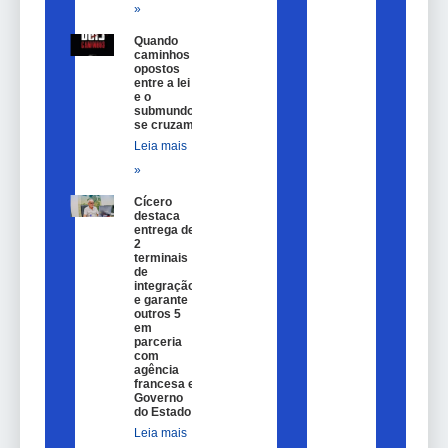
»
Quando
caminhos
opostos
entre a lei
e o
submundo
se cruzam
Leia mais
»
Cícero
destaca
entrega de
2
terminais
de
integração
e garante
outros 5
em
parceria
com
agência
francesa e
Governo
do Estado
Leia mais