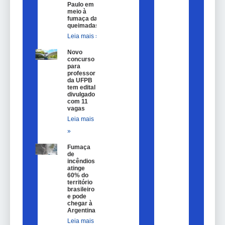
Paulo em
meio à
fumaça das
queimadas
Leia mais »
Novo
concurso
para
professor
da UFPB
tem edital
divulgado
com 11
vagas
Leia mais
»
Fumaça
de
incêndios
atinge
60% do
território
brasileiro
e pode
chegar à
Argentina
Leia mais