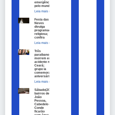
emergência
pelo mundo
Leia mais »
Festa das
Neves
divulga
programação
religiosa;
confira
Leia mais »
Três
paraibanos
morrem em
acidente no
Ceará;
grupo ia
comemorar
aniversário
Leia mais »
Sábado(20)
bairros de
João
Pessoa,
Cabedelo e
Conde
ficarão