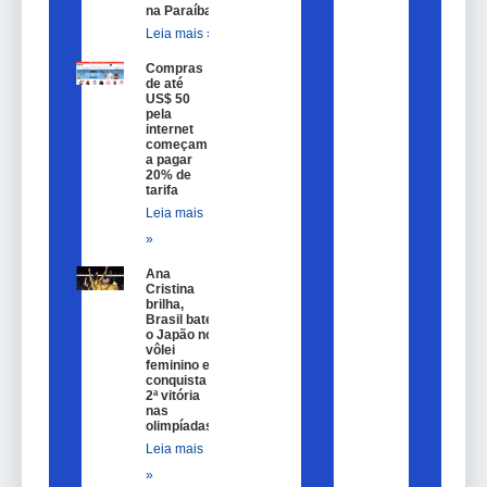
na Paraíba
Leia mais »
Compras
de até
US$ 50
pela
internet
começam
a pagar
20% de
tarifa
Leia mais
»
Ana
Cristina
brilha,
Brasil bate
o Japão no
vôlei
feminino e
conquista
2ª vitória
nas
olimpíadas
Leia mais
»