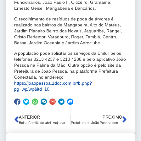
Funcionários, João Paulo II, Oitizeiro, Gramame,
Ernesto Geisel, Mangabeira e Bancários.
O recolhimento de resíduos de poda de árvores é
realizado nos bairros de Mangabeira, Alto do Mateus,
Jardim Planalto Bairro dos Novais, Jaguaribe, Rangel,
Cristo Redentor, Varadouro, Roger, Tambiá, Centro,
Bessa, Jardim Oceania e Jardim Aeroclube.
A população pode solicitar os serviços da Emlur pelos
telefones 3213 4237 e 3213 4238 e pelo aplicativo João
Pessoa na Palma da Mão. Outra opção é pelo site da
Prefeitura de João Pessoa, na plataforma Prefeitura
Conectada, no endereço
https://joaopessoa.1doc.com.br/b.php?
pg=wp/wp&itd=10
ANTERIOR
PRÓXIMO
Bolsa Família de abril: veja datas de pagamento da nova parcela
Prefeitura de João Pessoa convoca população para vacinação contra Influenza