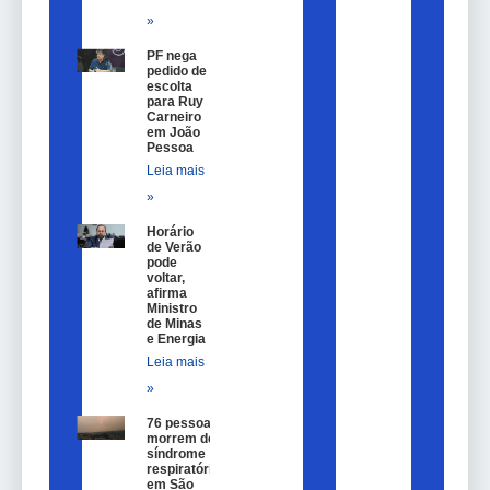
»
PF nega
pedido de
escolta
para Ruy
Carneiro
em João
Pessoa
Leia mais
»
Horário
de Verão
pode
voltar,
afirma
Ministro
de Minas
e Energia
Leia mais
»
76 pessoas
morrem de
síndrome
respiratória
em São