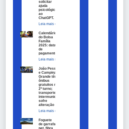
solicitar
ajuda
psicológica
ao
ChatGPT.
Leia mais »
Calendário
do Bolsa
Família
2025: datas
de
pagamento.
Leia mais »
João Pessoa
e Campina
Grande têm
ônibus
gratuitos no
2º turno;
transporte
intermunicipal
sofre
alteração
Leia mais »
Foguete
de garrafa
pet, fibra