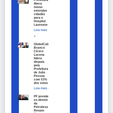
Prefeitura
libera
novas
emendas
cidadãs
para o
Hospital
Laureano
Leia mais
»
Globo/Cabo
Branco:
Cícero
Lucena
lidera
disputa
pela
Prefeitura
de João
Pessoa
com 53%
dos votos
Leia mais »
PF prende
ex-diretor
da
Petrobras
Renato