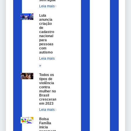
sem água
Leia mais »
Lula
anuncia
criação
de
cadastro
nacional
para
pessoas
com
autismo
Leia mais
»
Todos os
tipos de
violência
contra
mulher no
Brasil
cresceram
em 2023
Leia mais »
Bolsa
Família
inicia