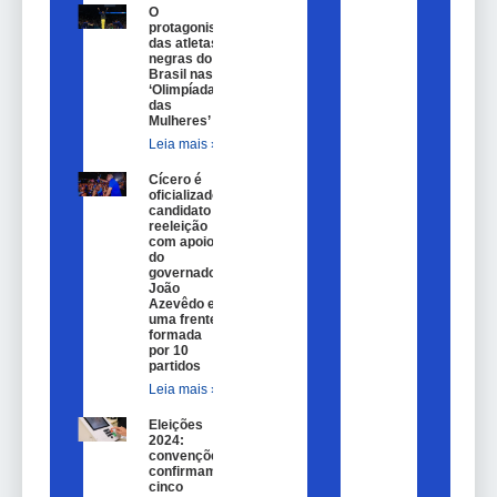
O
protagonismo
das atletas
negras do
Brasil nas
‘Olimpíadas
das
Mulheres’
Leia mais »
Cícero é
oficializado
candidato a
reeleição
com apoio
do
governador
João
Azevêdo e
uma frente
formada
por 10
partidos
Leia mais »
Eleições
2024:
convenções
confirmam
cinco