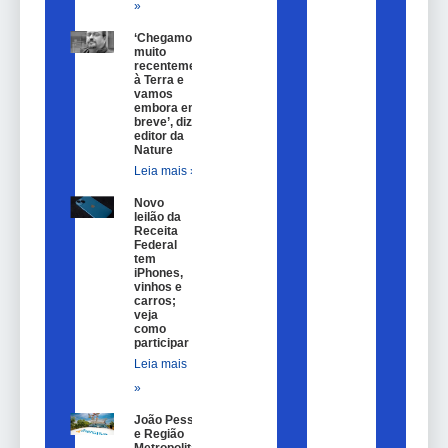
»
‘Chegamos
muito
recentemente
à Terra e
vamos
embora em
breve’, diz o
editor da
Nature
Leia mais »
Novo
leilão da
Receita
Federal
tem
iPhones,
vinhos e
carros;
veja
como
participar
Leia mais
»
João Pessoa
e Região