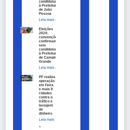
candidaturas
à Prefeitura
de João
Pessoa
Leia mais »
Eleições
2024:
convenções
confirmam
seis
candidaturas
à Prefeitura
de Campina
Grande
Leia mais »
PF realiza
operação
em Feira
e mais 9
cidades
contra o
tráfico e
lavagem
de
dinheiro
Leia mais
»