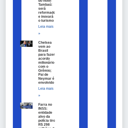
do hotel
Tambaú:
será
reformado
e inovará
o turismo
Leia mais
»
Chelsea
vem ao
Brasil
para fazer
acordo
milionário
com o
Grêmio;
Pai de
Neymar é
envolvido
Leia mais
»
Farra no
INSS:
entidade
alvo da
polícia tirou
R$ 298