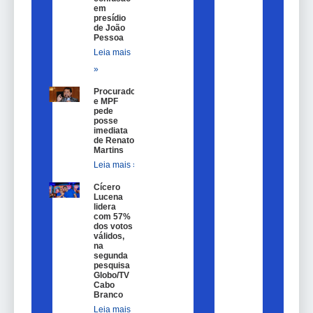
em
presídio
de João
Pessoa
Leia mais
»
Procurador
e MPF
pede
posse
imediata
de Renato
Martins
Leia mais »
Cícero
Lucena
lidera
com 57%
dos votos
válidos,
na
segunda
pesquisa
Globo/TV
Cabo
Branco
Leia mais