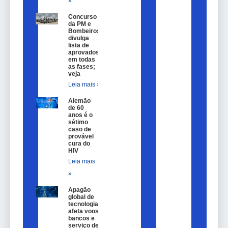
»
Concurso
da PM e
Bombeiros
divulga
lista de
aprovados
em todas
as fases;
veja
Leia mais »
Alemão
de 60
anos é o
sétimo
caso de
provável
cura do
HIV
Leia mais
»
Apagão
global de
tecnologia
afeta voos,
bancos e
serviço de