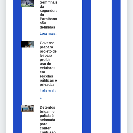
Semifinais
da
segundona
do
Paraibano
são
definidas
Leia mais »
Governo
prepara
projeto de
lei para
proibir
uso de
celulares
em
escolas
públicas e
privadas
Leia mais
»
Detentos
brigam e
polícia é
acionada
para
conter
confusão