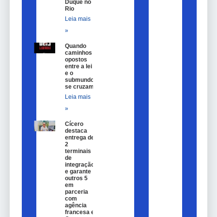
Duque no
Rio
Leia mais
»
Quando
caminhos
opostos
entre a lei
e o
submundo
se cruzam
Leia mais
»
Cícero
destaca
entrega de
2
terminais
de
integração
e garante
outros 5
em
parceria
com
agência
francesa e