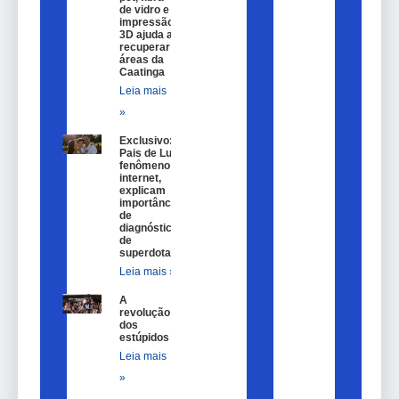
de vidro e
impressão
3D ajuda a
recuperar
áreas da
Caatinga
Leia mais
»
Exclusivo:
Pais de Lulu,
fenômeno na
internet,
explicam
importância
de
diagnóstico
de
superdotação
Leia mais »
A
revolução
dos
estúpidos
Leia mais
»