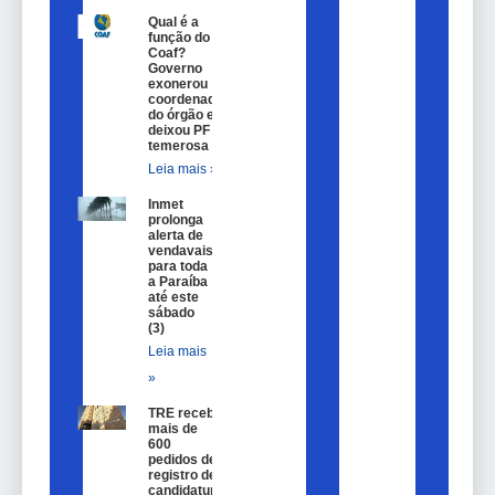
Qual é a
função do
Coaf?
Governo
exonerou
coordenador
do órgão e
deixou PF
temerosa
Leia mais »
Inmet
prolonga
alerta de
vendavais
para toda
a Paraíba
até este
sábado
(3)
Leia mais
»
TRE recebe
mais de
600
pedidos de
registro de
candidatura