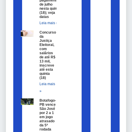
pagamentos
de julho
nesta quinta
(18); veja
datas
Leia mais »
Concurso
da
Justiça
Eleitoral,
com
salários
de até R$
13 mil,
inscreve
até esta
quinta
(18)
Leia mais
»
Botafogo-
PB vence
São José
por 2 a 1
em jogo
atrasado
da 5ª
rodada