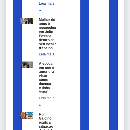
Leia mais
»
Mulher de 25
anos é
assassinada
em João
Pessoa
dentro de
seu local de
trabalho
Leia mais »
A época
em que o
amor era
visto
como
doença –
e tinha
‘cura’
Leia mais
»
Rui
Galdino
explica
situação