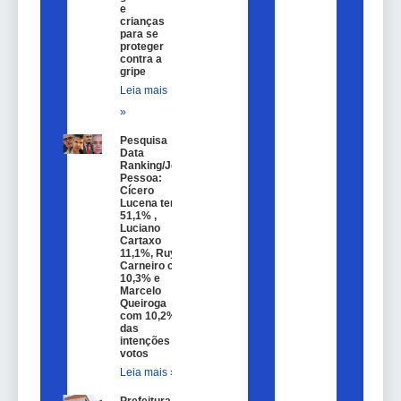
e
crianças
para se
proteger
contra a
gripe
Leia mais
»
Pesquisa
Data
Ranking/João
Pessoa:
Cícero
Lucena tem
51,1% ,
Luciano
Cartaxo
11,1%, Ruy
Carneiro com
10,3% e
Marcelo
Queiroga
com 10,2%
das
intenções de
votos
Leia mais »