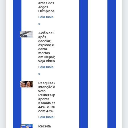
antes dos
Jogos
Olímpicos
Leia mais
»
Avião cai
após
decolar,
explode e
deixa
mortos
em Nepal;
veja vídeo
Leia mais
»
Pesquisa de
intenção de
voto
Reuters/Ipsos
aponta
Kamala com
44%, e Trump
com 42%
Leia mais »
Receita