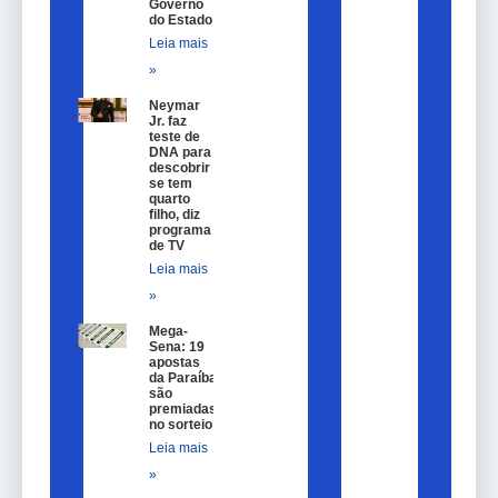
Governo
do Estado
Leia mais
»
Neymar
Jr. faz
teste de
DNA para
descobrir
se tem
quarto
filho, diz
programa
de TV
Leia mais
»
Mega-
Sena: 19
apostas
da Paraíba
são
premiadas
no sorteio
Leia mais
»