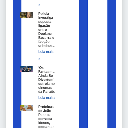
»
Polícia
investiga
suposta
ligação
entre
Deolane
Bezerra e
facção
criminosa
Leia mais
»
‘Os
Fantasmas
Ainda Se
Divertem’
estreia nos
cinemas
da Paraíba
Leia mais »
Prefeitura
de João
Pessoa
convoca
idosos,
gestantes