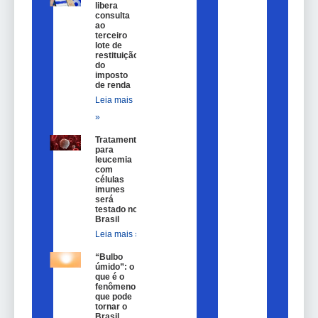
libera
consulta
ao
terceiro
lote de
restituição
do
imposto
de renda
Leia mais
»
Tratamento
para
leucemia
com
células
imunes
será
testado no
Brasil
Leia mais »
“Bulbo
úmido”: o
que é o
fenômeno
que pode
tornar o
Brasil