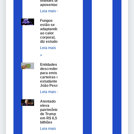
milhões de
aposentados
Leia mais »
Fungos
estão se
adaptando
ao calor
corporal,
diz estudo
Leia mais
»
Entidades são
descredenciadas
para emissão de
carteiras de
estudante em
João Pessoa
Leia mais »
Atentado
eleva
patrimônio
de Trump
em R$ 6,5
bilhões
Leia mais