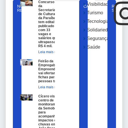
Concurso
Visibilidade
NOTICIAS
da
CATEGORIAS
REDES
RELACIONADAS
Secretaria
SOCIAIS
Turismo
de Cultura
da Paraíba
Tecnologia
tem edital
publicado
Solidariedade
com 33
vagas e
salários que
Segurança
ultrapassam
R$ 4 mil.
Saúde
Leia mais »
Feirão da
Empregabilidade e
Empreendedorismo
vai ofertar 100
fichas para
pessoas trans.
Leia mais »
Cícero visita
centro de
monitoramento
da Semob-JP
para
acompanhar
impactos das
chuvas em