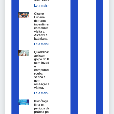
João Pessoa.
Leia mais »
Cícero
Lucena
destaca
investimentos
estaduais em
visita a
Alcantil e
Itabaiana.
Leia mais »
Quadrilhas
aplicam
golpe do Pix
sem invadir
o
computador,
roubar
senha e
nem
ameaçar a
vítima.
Leia mais »
Psicóloga
lista os
perigos da
prática por