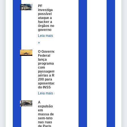
PF
investiga
possível
ataque a
hacker a
órgãos no
governo
Leia mais
»
O Governo
Federal
lança
programa
com
passagem
aérias a R$
200 para
aposentados
do INSS
Leia mais »
A
expulsão
em
massa de
sem-teto
nas ruas
de Paris