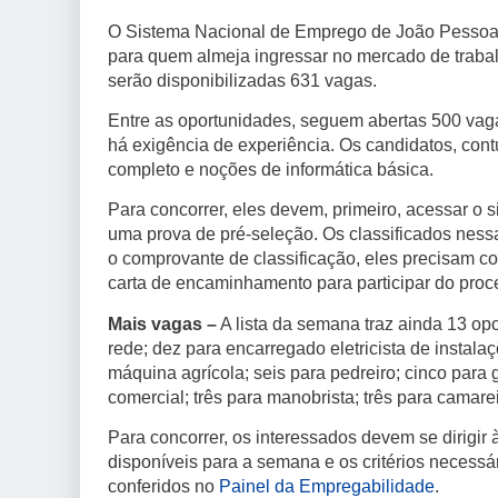
O Sistema Nacional de Emprego de João Pessoa (
para quem almeja ingressar no mercado de trab
serão disponibilizadas 631 vagas.
Entre as oportunidades, seguem abertas 500 vag
há exigência de experiência. Os candidatos, con
completo e noções de informática básica.
Para concorrer, eles devem, primeiro, acessar o si
uma prova de pré-seleção. Os classificados nessa
o comprovante de classificação, eles precisam 
carta de encaminhamento para participar do proce
Mais vagas –
A lista da semana traz ainda 13 opo
rede; dez para encarregado eletricista de instal
máquina agrícola; seis para pedreiro; cinco para 
comercial; três para manobrista; três para camarei
Para concorrer, os interessados devem se dirigir
disponíveis para a semana e os critérios necess
conferidos no
Painel da Empregabilidade
.