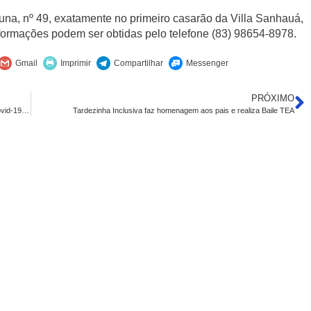
na, nº 49, exatamente no primeiro casarão da Villa Sanhauá,
formações podem ser obtidas pelo telefone (83) 98654-8978.
PRÓXIMO
Prefeitura inicia a semana ofertando as vacinas contra Influenza e Covid-19 em toda rede municipal
Tardezinha Inclusiva faz homenagem aos pais e realiza Baile TEA