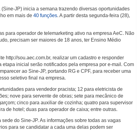
Sine-JP) inicia a semana trazendo diversas oportunidades
alho em mais de
40 funções
. A partir desta segunda-feira (28),
as para operador de telemarketing ativo na empresa AeC. Não
tudo, precisam ser maiores de 18 anos, ter Ensino Médio
te http://sou.aec.com.br, realizar um cadastro e responder
 etapa inicial serão notificados pela empresa por e-mail. Com
comparecer ao Sine-JP, portando RG e CPF, para receber uma
sso seletivo final na empresa.
rtunidades para vendedor pracista; 12 para eletricista de
ações; nove para servente de obras; sete para mecânico de
garçom; cinco para auxiliar de cozinha; quatro para supervisor
ra de hotel; duas para operador de caixa; entre outras.
 à sede do Sine-JP. As informações sobre todas as vagas
ários para se candidatar a cada uma delas podem ser