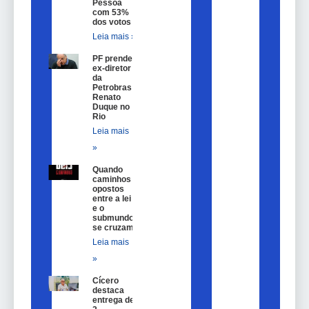
Pessoa
com 53%
dos votos
Leia mais »
PF prende
ex-diretor
da
Petrobras
Renato
Duque no
Rio
Leia mais
»
Quando
caminhos
opostos
entre a lei
e o
submundo
se cruzam
Leia mais
»
Cícero
destaca
entrega de