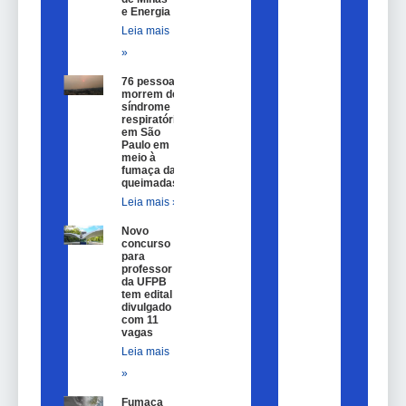
e Energia
Leia mais
»
76 pessoas
morrem de
síndrome
respiratória
em São
Paulo em
meio à
fumaça das
queimadas
Leia mais »
Novo
concurso
para
professor
da UFPB
tem edital
divulgado
com 11
vagas
Leia mais
»
Fumaça