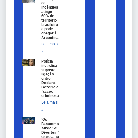
de
incêndios
atinge
60% do
território
brasileiro
e pode
chegar à
Argentina
Leia mais
»
Polícia
investiga
suposta
ligação
entre
Deolane
Bezerra e
facção
criminosa
Leia mais
»
‘Os
Fantasmas
Ainda Se
Divertem’
estreia nos