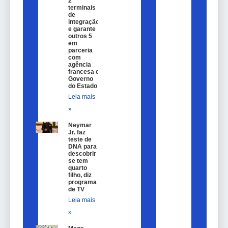
2
terminais
de
integração
e garante
outros 5
em
parceria
com
agência
francesa e
Governo
do Estado
Leia mais
»
Neymar
Jr. faz
teste de
DNA para
descobrir
se tem
quarto
filho, diz
programa
de TV
Leia mais
»