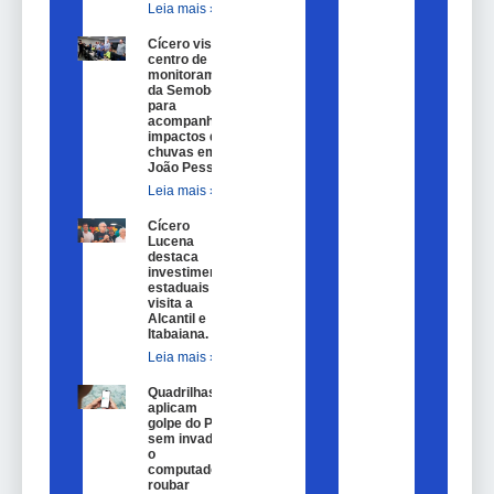
Leia mais »
Cícero visita
centro de
monitoramento
da Semob-JP
para
acompanhar
impactos das
chuvas em
João Pessoa.
Leia mais »
Cícero
Lucena
destaca
investimentos
estaduais em
visita a
Alcantil e
Itabaiana.
Leia mais »
Quadrilhas
aplicam
golpe do Pix
sem invadir
o
computador,
roubar