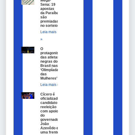
Mega-
Sena: 19
apostas
da Paraíba
são
premiadas
no sorteio
Leia mais
»
O
protagonismo
das atletas
negras do
Brasil nas
‘Olimpíadas
das
Mulheres’
Leia mais »
Cícero é
oficializado
candidato a
reeleição
com apoio
do
governador
João
Azevêdo e
uma frente