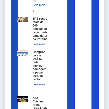
Leia mais
»
TRE recebe
mais de
600
pedidos de
registro de
candidatura
na Paraíba
Leia mais »
Compras
de até
US$ 50
pela
internet
começam
a pagar
20% de
tarifa
Leia mais
»
Ana
Cristina
brilha,
Brasil bate