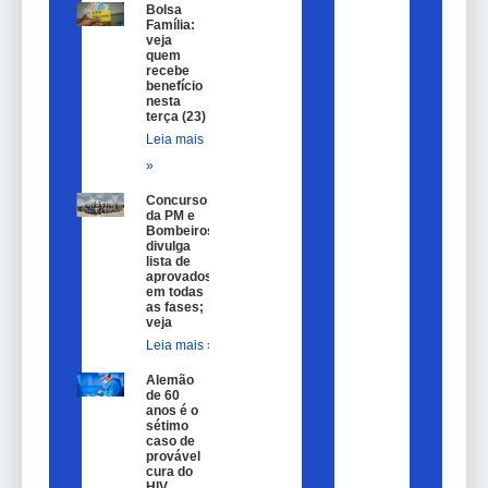
Bolsa
Família:
veja
quem
recebe
benefício
nesta
terça (23)
Leia mais
»
Concurso
da PM e
Bombeiros
divulga
lista de
aprovados
em todas
as fases;
veja
Leia mais »
Alemão
de 60
anos é o
sétimo
caso de
provável
cura do
HIV