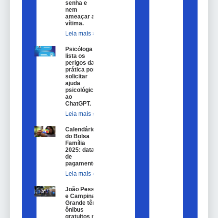
senha e
nem
ameaçar a
vítima.
Leia mais »
Psicóloga
lista os
perigos da
prática por
solicitar
ajuda
psicológica
ao
ChatGPT.
Leia mais »
Calendário
do Bolsa
Família
2025: datas
de
pagamento.
Leia mais »
João Pessoa
e Campina
Grande têm
ônibus
gratuitos no