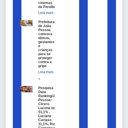
cinemas
da Paraíba
Leia mais »
Prefeitura
de João
Pessoa
convoca
idosos,
gestantes
e
crianças
para se
proteger
contra a
gripe
Leia mais
»
Pesquisa
Data
Ranking/João
Pessoa:
Cícero
Lucena tem
51,1% ,
Luciano
Cartaxo
11,1%, Ruy
Carneiro com