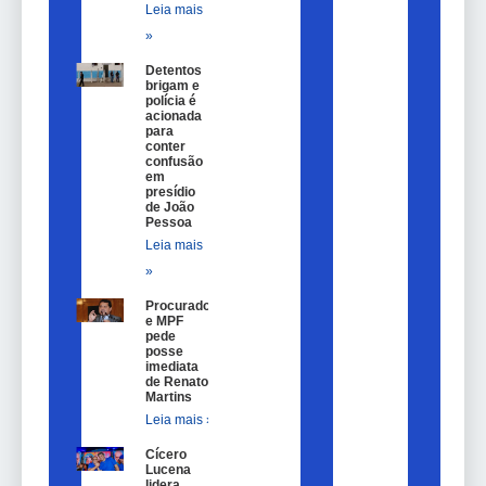
Leia mais
»
Detentos
brigam e
polícia é
acionada
para
conter
confusão
em
presídio
de João
Pessoa
Leia mais
»
Procurador
e MPF
pede
posse
imediata
de Renato
Martins
Leia mais »
Cícero
Lucena
lidera