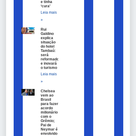
e tinha
‘cura’
Leia mais
»
Rui
Galdino
explica
situação
do hotel
Tambaú:
será
reformado
e inovará
o turismo
Leia mais
»
Chelsea
vem ao
Brasil
para fazer
acordo
milionário
com o
Grêmio;
Pai de
Neymar é
envolvido