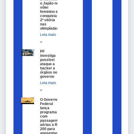
o Japão no
vôlei
feminino e
conquista
2ª vitória
nas
olimpíadas
Leia mais
»
PF
investiga
possível
ataque a
hacker a
órgãos no
governo
Leia mais
»
O Governo
Federal
lança
programa
com
passagem
aérias a R$
200 para
aposentados