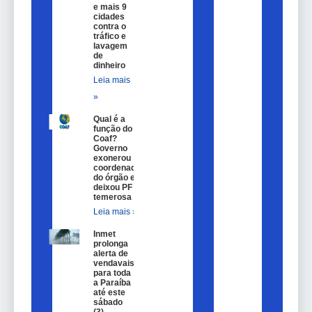
e mais 9
cidades
contra o
tráfico e
lavagem
de
dinheiro
Leia mais
»
Qual é a
função do
Coaf?
Governo
exonerou
coordenador
do órgão e
deixou PF
temerosa
Leia mais »
Inmet
prolonga
alerta de
vendavais
para toda
a Paraíba
até este
sábado
(3)