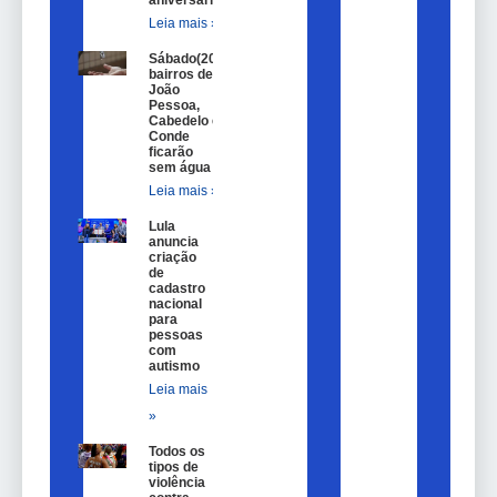
Leia mais »
Sábado(20)
bairros de
João
Pessoa,
Cabedelo e
Conde
ficarão
sem água
Leia mais »
Lula
anuncia
criação
de
cadastro
nacional
para
pessoas
com
autismo
Leia mais
»
Todos os
tipos de
violência