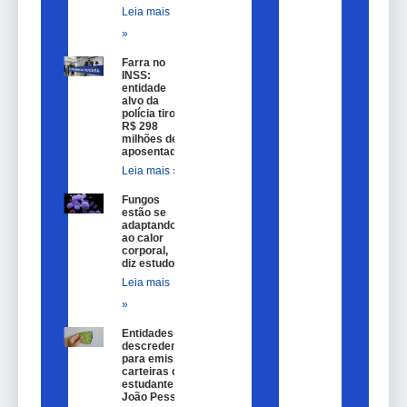
Leia mais
»
Farra no
INSS:
entidade
alvo da
polícia tirou
R$ 298
milhões de
aposentados
Leia mais »
Fungos
estão se
adaptando
ao calor
corporal,
diz estudo
Leia mais
»
Entidades são
descredenciadas
para emissão de
carteiras de
estudante em
João Pessoa