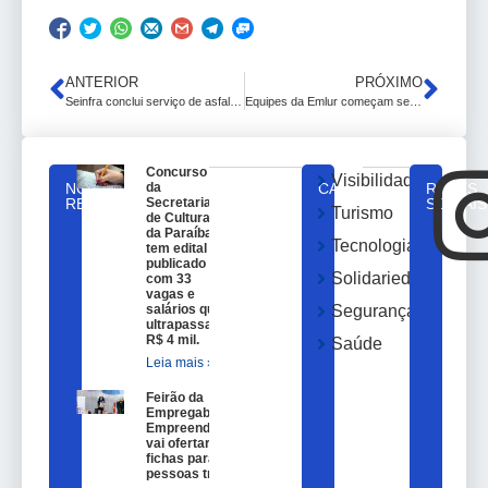
ANTERIOR
PRÓXIMO
Seinfra conclui serviço de asfaltamento na Avenida Fernando Luiz Henrique dos Santos, no Jardim Oceania
Equipes da Emlur começam serviços de limpeza na orla nas primeiras horas do dia
Concurso
Visibilidade
NOTICIAS
da
CATEGORIAS
REDES
RELACIONADAS
Secretaria
SOCIAIS
Turismo
de Cultura
da Paraíba
Tecnologia
tem edital
publicado
Solidariedade
com 33
vagas e
salários que
Segurança
ultrapassam
R$ 4 mil.
Saúde
Leia mais »
Feirão da
Empregabilidade e
Empreendedorismo
vai ofertar 100
fichas para
pessoas trans.