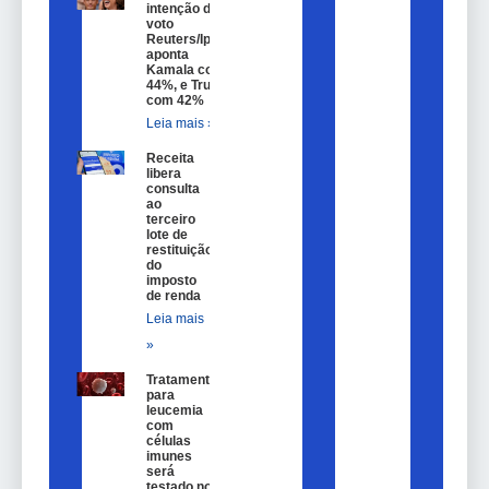
intenção de
voto
Reuters/Ipsos
aponta
Kamala com
44%, e Trump
com 42%
Leia mais »
Receita
libera
consulta
ao
terceiro
lote de
restituição
do
imposto
de renda
Leia mais
»
Tratamento
para
leucemia
com
células
imunes
será
testado no