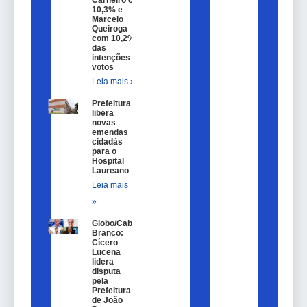
10,3% e
Marcelo
Queiroga
com 10,2%
das
intenções de
votos
Leia mais »
Prefeitura
libera
novas
emendas
cidadãs
para o
Hospital
Laureano
Leia mais
»
Globo/Cabo
Branco:
Cícero
Lucena
lidera
disputa
pela
Prefeitura
de João