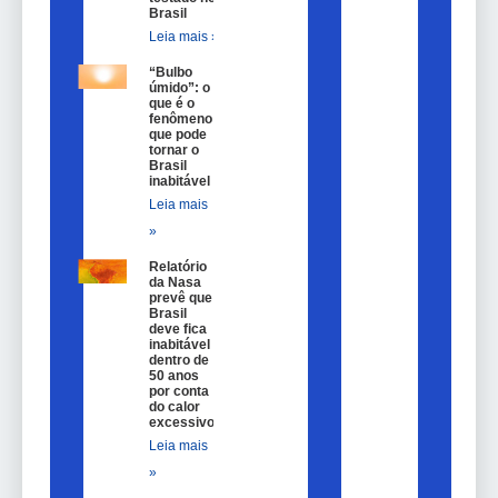
Brasil
Leia mais »
“Bulbo
úmido”: o
que é o
fenômeno
que pode
tornar o
Brasil
inabitável
Leia mais
»
Relatório
da Nasa
prevê que
Brasil
deve fica
inabitável
dentro de
50 anos
por conta
do calor
excessivo
Leia mais
»