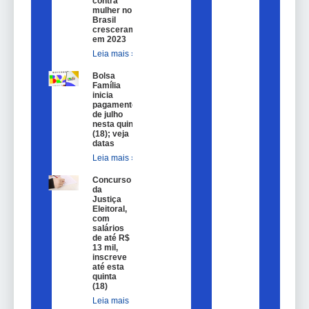
contra
mulher no
Brasil
cresceram
em 2023
Leia mais »
Bolsa
Família
inicia
pagamentos
de julho
nesta quinta
(18); veja
datas
Leia mais »
Concurso
da
Justiça
Eleitoral,
com
salários
de até R$
13 mil,
inscreve
até esta
quinta
(18)
Leia mais