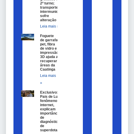
2º turno;
transporte
intermunicipal
sofre
alteração
Leia mais »
Foguete
de garrafa
pet, fibra
de vidro e
impressão
3D ajuda a
recuperar
áreas da
Caatinga
Leia mais
»
Exclusivo:
Pais de Lulu,
fenômeno na
internet,
explicam
importância
de
diagnóstico
de
superdotação