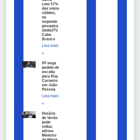
com 57%
dos votos
válidos,
na
segunda
pesquisa
Globo/TV
Cabo
Branco
Leia mais
»
PF nega
pedido de
escolta
para Ruy
Carneiro
em João
Pessoa
Leia mais
»
Horário
de Verão
pode
voltar,
afirma
Ministro
de Minas