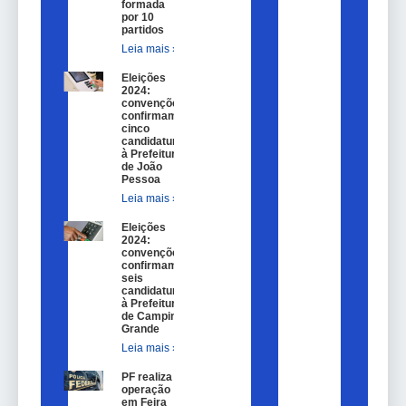
formada
por 10
partidos
Leia mais »
Eleições
2024:
convenções
confirmam
cinco
candidaturas
à Prefeitura
de João
Pessoa
Leia mais »
Eleições
2024:
convenções
confirmam
seis
candidaturas
à Prefeitura
de Campina
Grande
Leia mais »
PF realiza
operação
em Feira