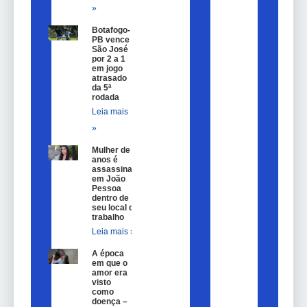
»
Botafogo-
PB vence
São José
por 2 a 1
em jogo
atrasado
da 5ª
rodada
Leia mais
»
Mulher de 25
anos é
assassinada
em João
Pessoa
dentro de
seu local de
trabalho
Leia mais »
A época
em que o
amor era
visto
como
doença –