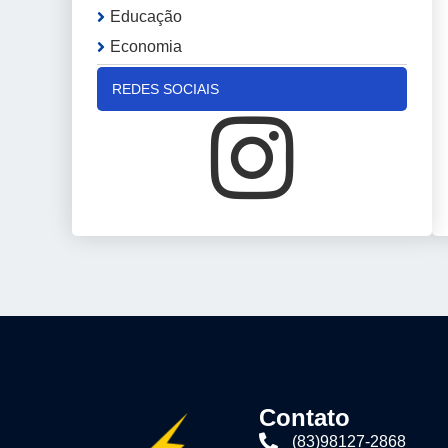
Educação
Economia
REDES SOCIAIS
Contato
(83)98127-2868