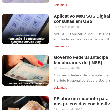
Leia mais »
Aplicativo Meu SUS Digita
consultas em UBS
20 de março de 2026
SAÚDE | O aplicativo Meu SUS Digit
em Unidades Básicas de Saúde (UB
Leia mais »
Governo Federal antecipa 
beneficiários do (INSS)
20 de março de 2026
O governo federal decidiu antecipar
Instituto Nacional do Seguro Social 
Leia mais »
PF abre um inquérito para
nos preços dos combustíve
18 de março de 2026