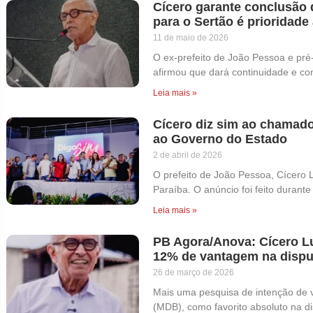
Cícero garante conclusão 
para o Sertão é prioridade
11 de maio de 2026
O ex-prefeito de João Pessoa e pré
afirmou que dará continuidade e con
Leia mais »
Cícero diz sim ao chamado
ao Governo do Estado
2 de abril de 2026
O prefeito de João Pessoa, Cícero 
Paraíba. O anúncio foi feito durant
Leia mais »
PB Agora/Anova: Cícero Lu
12% de vantagem na dispu
26 de março de 2026
Mais uma pesquisa de intenção de v
(MDB), como favorito absoluto na d