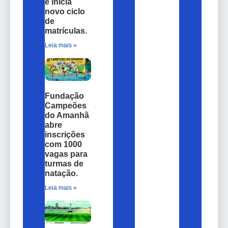
e inicia
novo ciclo
de
matrículas.
Leia mais »
Fundação
Campeões
do Amanhã
abre
inscrições
com 1000
vagas para
turmas de
natação.
Leia mais »