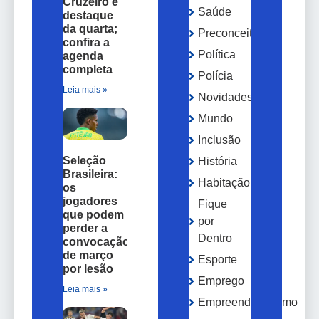
Cruzeiro é
Saúde
destaque
da quarta;
Preconceito
confira a
Política
agenda
completa
Polícia
Leia mais »
Novidades
Mundo
Inclusão
Seleção
História
Brasileira:
Habitação
os
jogadores
Fique
que podem
por
perder a
Dentro
convocação
de março
Esporte
por lesão
Emprego
Leia mais »
Empreendedorismo