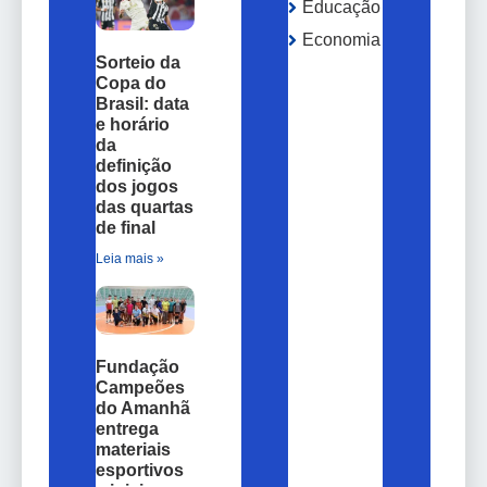
Educação
Economia
Sorteio da
Copa do
Brasil: data
e horário
da
definição
dos jogos
das quartas
de final
Leia mais »
Fundação
Campeões
do Amanhã
entrega
materiais
esportivos