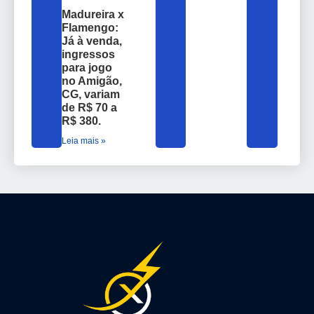
Madureira x
Flamengo:
Já à venda,
ingressos
para jogo
no Amigão,
CG, variam
de R$ 70 a
R$ 380.
Leia mais »