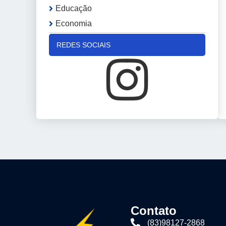
Educação
Economia
REDES SOCIAIS
Contato
(83)98127-2868