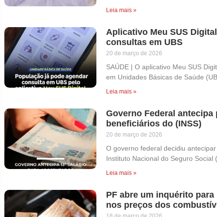
Leia mais »
Aplicativo Meu SUS Digita
consultas em UBS
20 de março de 2026
SAÚDE | O aplicativo Meu SUS Digit
em Unidades Básicas de Saúde (UB
Leia mais »
Governo Federal antecipa 
beneficiários do (INSS)
20 de março de 2026
O governo federal decidiu antecipar
Instituto Nacional do Seguro Social 
Leia mais »
PF abre um inquérito para
nos preços dos combustíve
18 de março de 2026