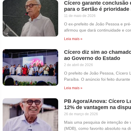
Cícero garante conclusão 
para o Sertão é prioridade
11 de maio de 2026
O ex-prefeito de João Pessoa e pré
afirmou que dará continuidade e con
Leia mais »
Cícero diz sim ao chamado
ao Governo do Estado
2 de abril de 2026
O prefeito de João Pessoa, Cícero 
Paraíba. O anúncio foi feito durant
Leia mais »
PB Agora/Anova: Cícero Lu
12% de vantagem na dispu
26 de março de 2026
Mais uma pesquisa de intenção de v
(MDB), como favorito absoluto na d