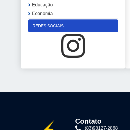
Educação
Economia
REDES SOCIAIS
Contato
(83)98127-2868