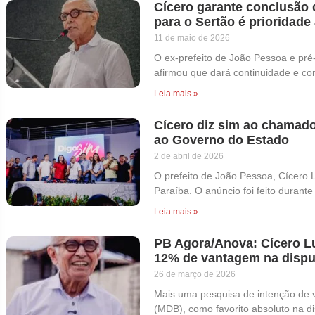
Cícero garante conclusão 
para o Sertão é prioridade
11 de maio de 2026
O ex-prefeito de João Pessoa e pré
afirmou que dará continuidade e con
Leia mais »
Cícero diz sim ao chamado
ao Governo do Estado
2 de abril de 2026
O prefeito de João Pessoa, Cícero 
Paraíba. O anúncio foi feito durant
Leia mais »
PB Agora/Anova: Cícero Lu
12% de vantagem na dispu
26 de março de 2026
Mais uma pesquisa de intenção de v
(MDB), como favorito absoluto na d