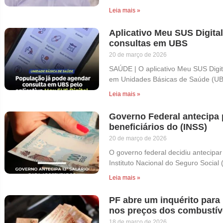
Leia mais »
Aplicativo Meu SUS Digita
consultas em UBS
20 de março de 2026
SAÚDE | O aplicativo Meu SUS Digit
em Unidades Básicas de Saúde (UB
Leia mais »
Governo Federal antecipa 
beneficiários do (INSS)
20 de março de 2026
O governo federal decidiu antecipar
Instituto Nacional do Seguro Social 
Leia mais »
PF abre um inquérito para
nos preços dos combustíve
18 de março de 2026