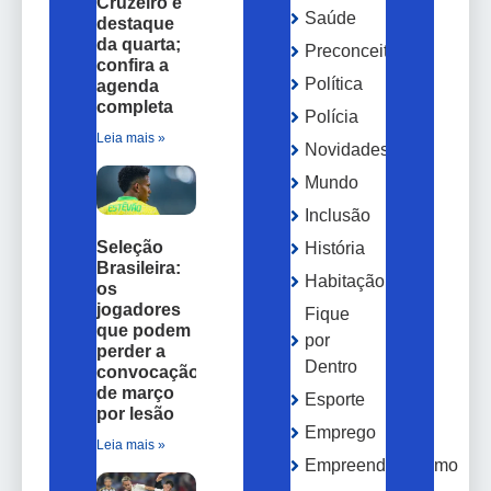
Cruzeiro é
Saúde
destaque
da quarta;
Preconceito
confira a
Política
agenda
completa
Polícia
Leia mais »
Novidades
Mundo
Inclusão
Seleção
História
Brasileira:
Habitação
os
jogadores
Fique
que podem
por
perder a
Dentro
convocação
de março
Esporte
por lesão
Emprego
Leia mais »
Empreendedorismo