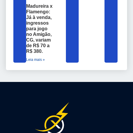
Madureira x
Flamengo:
Já à venda,
ingressos
para jogo
no Amigão,
CG, variam
de R$ 70 a
R$ 380.
Leia mais »