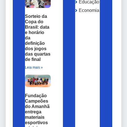
Educação
Economia
Sorteio da
Copa do
Brasil: data
e horário
da
definição
dos jogos
das quartas
de final
Leia mais »
Fundação
Campeões
do Amanhã
entrega
materiais
esportivos