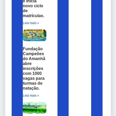
e inicia
novo ciclo
de
matrículas.
Leia mais »
Fundação
Campeões
do Amanhã
abre
inscrições
com 1000
vagas para
turmas de
natação.
Leia mais »