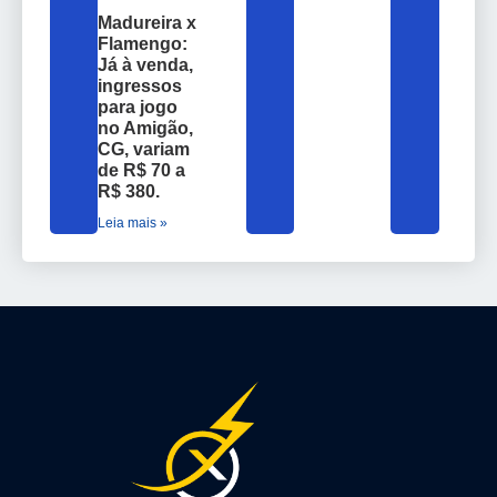
Madureira x
Flamengo:
Já à venda,
ingressos
para jogo
no Amigão,
CG, variam
de R$ 70 a
R$ 380.
Leia mais »