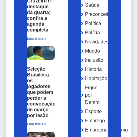
Cruzeiro é
Saúde
destaque
da quarta;
Preconceito
confira a
Política
agenda
completa
Polícia
Leia mais »
Novidades
Mundo
Inclusão
Seleção
História
Brasileira:
Habitação
os
jogadores
Fique
que podem
por
perder a
Dentro
convocação
de março
Esporte
por lesão
Emprego
Leia mais »
Empreendedorismo