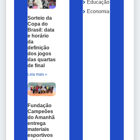
Educação
Economia
Sorteio da
Copa do
Brasil: data
e horário
da
definição
dos jogos
das quartas
de final
Leia mais »
Fundação
Campeões
do Amanhã
entrega
materiais
esportivos