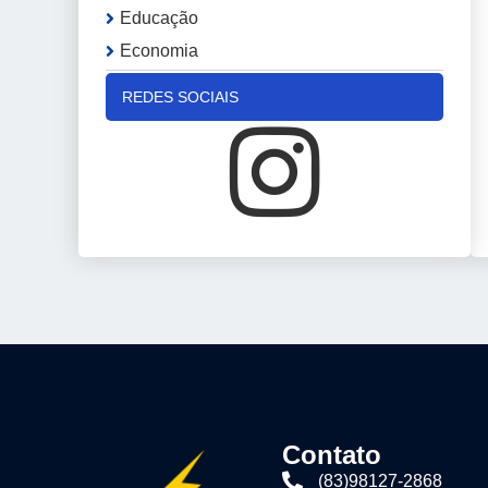
Educação
Economia
REDES SOCIAIS
Contato
(83)98127-2868