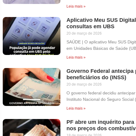
Leia mais »
Aplicativo Meu SUS Digita
consultas em UBS
20 de março de 2026
SAÚDE | O aplicativo Meu SUS Digit
em Unidades Básicas de Saúde (UB
Leia mais »
Governo Federal antecipa 
beneficiários do (INSS)
20 de março de 2026
O governo federal decidiu antecipar
Instituto Nacional do Seguro Social 
Leia mais »
PF abre um inquérito para
nos preços dos combustíve
18 de março de 2026