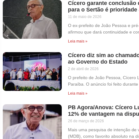
Cícero garante conclusão 
para o Sertão é prioridade
11 de maio de 2026
O ex-prefeito de João Pessoa e pré
afirmou que dará continuidade e con
Leia mais »
Cícero diz sim ao chamado
ao Governo do Estado
2 de abril de 2026
O prefeito de João Pessoa, Cícero 
Paraíba. O anúncio foi feito durant
Leia mais »
PB Agora/Anova: Cícero Lu
12% de vantagem na dispu
26 de março de 2026
Mais uma pesquisa de intenção de v
(MDB), como favorito absoluto na d