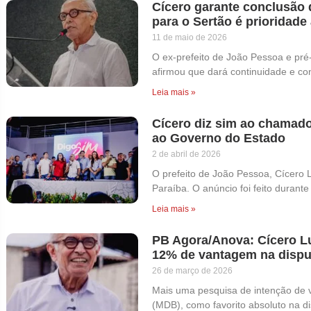
Cícero garante conclusão 
para o Sertão é prioridade
11 de maio de 2026
O ex-prefeito de João Pessoa e pré
afirmou que dará continuidade e con
Leia mais »
Cícero diz sim ao chamado
ao Governo do Estado
2 de abril de 2026
O prefeito de João Pessoa, Cícero 
Paraíba. O anúncio foi feito durant
Leia mais »
PB Agora/Anova: Cícero Lu
12% de vantagem na dispu
26 de março de 2026
Mais uma pesquisa de intenção de v
(MDB), como favorito absoluto na d