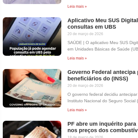
Leia mais »
Aplicativo Meu SUS Digita
consultas em UBS
20 de março de 2026
SAÚDE | O aplicativo Meu SUS Digit
em Unidades Básicas de Saúde (UB
Leia mais »
Governo Federal antecipa 
beneficiários do (INSS)
20 de março de 2026
O governo federal decidiu antecipar
Instituto Nacional do Seguro Social 
Leia mais »
PF abre um inquérito para
nos preços dos combustíve
18 de março de 2026