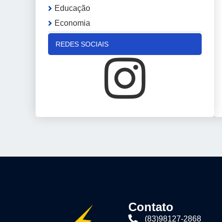
Educação
Economia
REDES SOCIAIS
Contato
(83)98127-2868