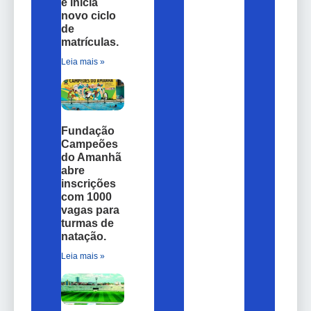
e inicia
novo ciclo
de
matrículas.
Leia mais »
Fundação
Campeões
do Amanhã
abre
inscrições
com 1000
vagas para
turmas de
natação.
Leia mais »