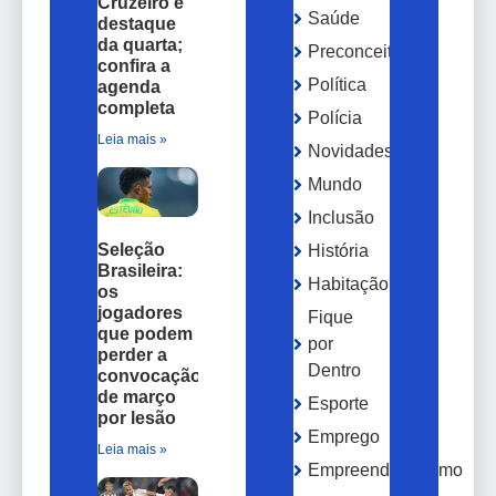
Cruzeiro é
Saúde
destaque
da quarta;
Preconceito
confira a
Política
agenda
completa
Polícia
Leia mais »
Novidades
Mundo
Inclusão
Seleção
História
Brasileira:
Habitação
os
jogadores
Fique
que podem
por
perder a
Dentro
convocação
de março
Esporte
por lesão
Emprego
Leia mais »
Empreendedorismo