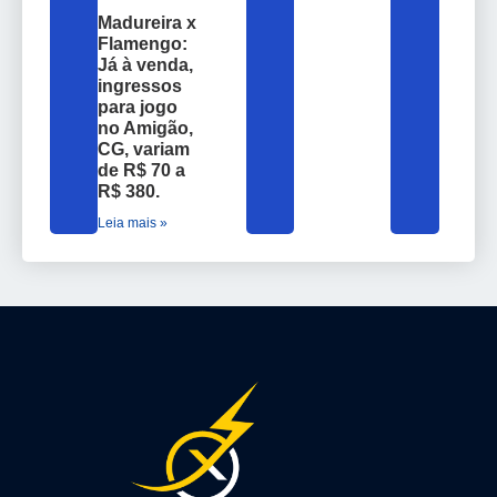
Madureira x
Flamengo:
Já à venda,
ingressos
para jogo
no Amigão,
CG, variam
de R$ 70 a
R$ 380.
Leia mais »