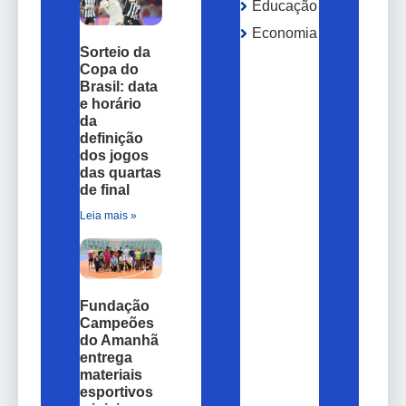
Educação
Economia
Sorteio da
Copa do
Brasil: data
e horário
da
definição
dos jogos
das quartas
de final
Leia mais »
Fundação
Campeões
do Amanhã
entrega
materiais
esportivos