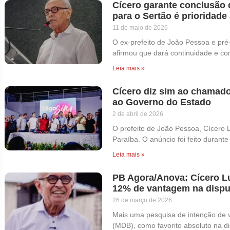
Cícero garante conclusão 
para o Sertão é prioridade
11 de maio de 2026
O ex-prefeito de João Pessoa e pré
afirmou que dará continuidade e con
Leia mais »
Cícero diz sim ao chamado
ao Governo do Estado
2 de abril de 2026
O prefeito de João Pessoa, Cícero 
Paraíba. O anúncio foi feito durant
Leia mais »
PB Agora/Anova: Cícero Lu
12% de vantagem na dispu
26 de março de 2026
Mais uma pesquisa de intenção de v
(MDB), como favorito absoluto na d