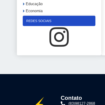
Educação
Economia
REDES SOCIAIS
Contato
(83)98127-2868