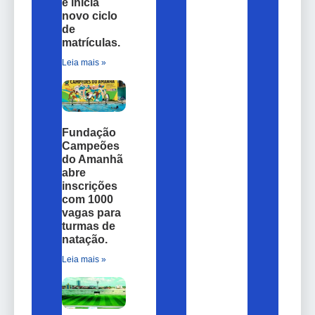
e inicia
novo ciclo
de
matrículas.
Leia mais »
Fundação
Campeões
do Amanhã
abre
inscrições
com 1000
vagas para
turmas de
natação.
Leia mais »