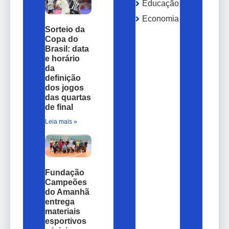
Educação
Economia
Sorteio da
Copa do
Brasil: data
e horário
da
definição
dos jogos
das quartas
de final
Leia mais »
Fundação
Campeões
do Amanhã
entrega
materiais
esportivos