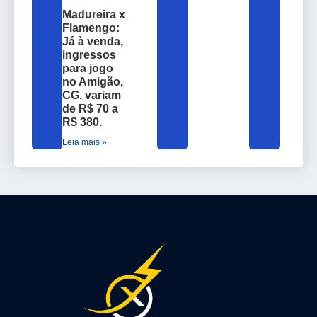
Madureira x
Flamengo:
Já à venda,
ingressos
para jogo
no Amigão,
CG, variam
de R$ 70 a
R$ 380.
Leia mais »