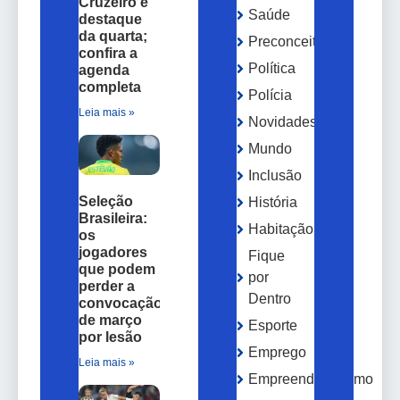
Cruzeiro é
Saúde
destaque
da quarta;
Preconceito
confira a
Política
agenda
completa
Polícia
Leia mais »
Novidades
Mundo
Inclusão
Seleção
História
Brasileira:
Habitação
os
jogadores
Fique
que podem
por
perder a
Dentro
convocação
de março
Esporte
por lesão
Emprego
Leia mais »
Empreendedorismo