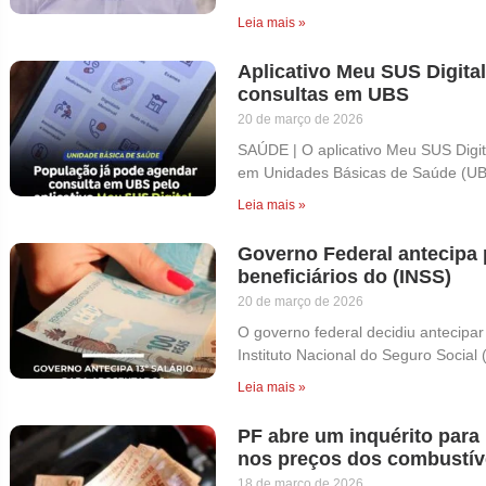
Leia mais »
Aplicativo Meu SUS Digita
consultas em UBS
20 de março de 2026
SAÚDE | O aplicativo Meu SUS Digit
em Unidades Básicas de Saúde (UB
Leia mais »
Governo Federal antecipa 
beneficiários do (INSS)
20 de março de 2026
O governo federal decidiu antecipar
Instituto Nacional do Seguro Social 
Leia mais »
PF abre um inquérito para
nos preços dos combustíve
18 de março de 2026