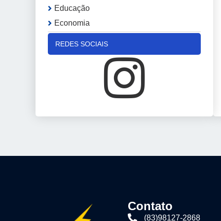
Educação
Economia
REDES SOCIAIS
Contato
(83)98127-2868