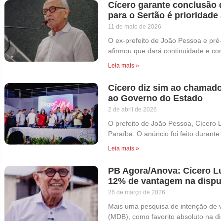
Cícero garante conclusão 
para o Sertão é prioridade
11 de maio de 2026
O ex-prefeito de João Pessoa e pré
afirmou que dará continuidade e con
Leia mais »
Cícero diz sim ao chamado
ao Governo do Estado
2 de abril de 2026
O prefeito de João Pessoa, Cícero 
Paraíba. O anúncio foi feito durant
Leia mais »
PB Agora/Anova: Cícero Lu
12% de vantagem na dispu
26 de março de 2026
Mais uma pesquisa de intenção de v
(MDB), como favorito absoluto na d