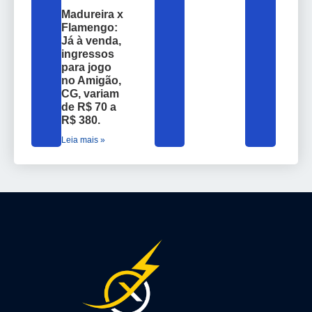
Madureira x
Flamengo:
Já à venda,
ingressos
para jogo
no Amigão,
CG, variam
de R$ 70 a
R$ 380.
Leia mais »