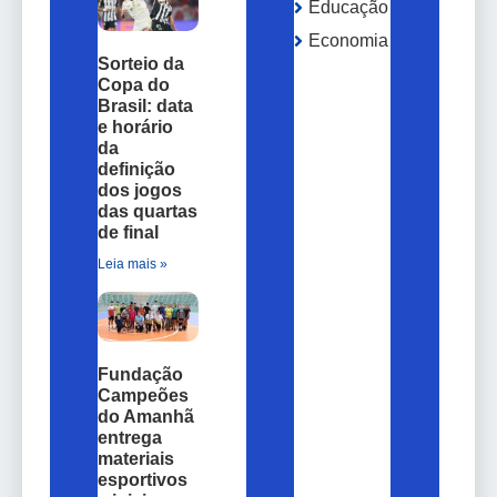
Educação
Economia
Sorteio da
Copa do
Brasil: data
e horário
da
definição
dos jogos
das quartas
de final
Leia mais »
Fundação
Campeões
do Amanhã
entrega
materiais
esportivos