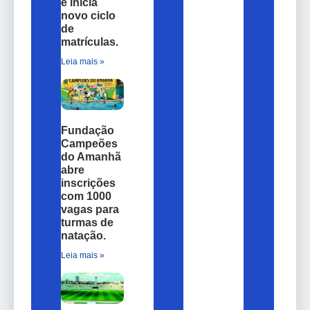
e inicia
novo ciclo
de
matrículas.
Leia mais »
Fundação
Campeões
do Amanhã
abre
inscrições
com 1000
vagas para
turmas de
natação.
Leia mais »