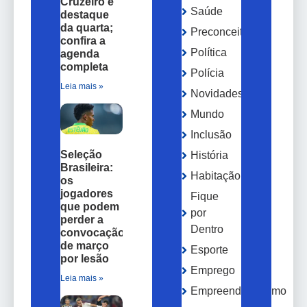
Cruzeiro é
Saúde
destaque
da quarta;
Preconceito
confira a
Política
agenda
completa
Polícia
Leia mais »
Novidades
Mundo
Inclusão
Seleção
História
Brasileira:
Habitação
os
jogadores
Fique
que podem
por
perder a
Dentro
convocação
de março
Esporte
por lesão
Emprego
Leia mais »
Empreendedorismo